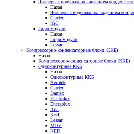
Чиллеры с водяным охлаждением конденсато
Назад
Чиллеры с водяным охлаждением конде
Carrier
IGC
Гидромодули
Назад
Гидромодули
Lessar
Компрессорно-конденсаторные блоки (ККБ)
Назад
Компрессорно-конденсаторные блоки (ККБ)
Одноконтурные ККБ
Назад
Одноконтурные ККБ
Aerotek
Carrier
Dantex
Electrolux
Energolux
IGC
Korf
Lessar
MDV
NED