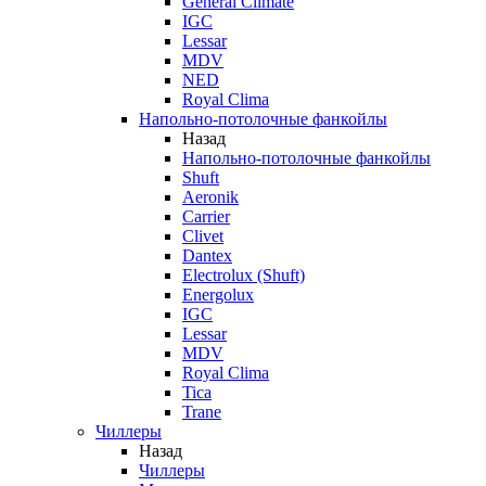
General Climate
IGC
Lessar
MDV
NED
Royal Clima
Напольно-потолочные фанкойлы
Назад
Напольно-потолочные фанкойлы
Shuft
Aeronik
Carrier
Clivet
Dantex
Electrolux (Shuft)
Energolux
IGC
Lessar
MDV
Royal Clima
Tica
Trane
Чиллеры
Назад
Чиллеры