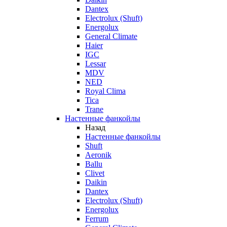
Dantex
Electrolux (Shuft)
Energolux
General Climate
Haier
IGC
Lessar
MDV
NED
Royal Clima
Tica
Trane
Настенные фанкойлы
Назад
Настенные фанкойлы
Shuft
Aeronik
Ballu
Clivet
Daikin
Dantex
Electrolux (Shuft)
Energolux
Ferrum