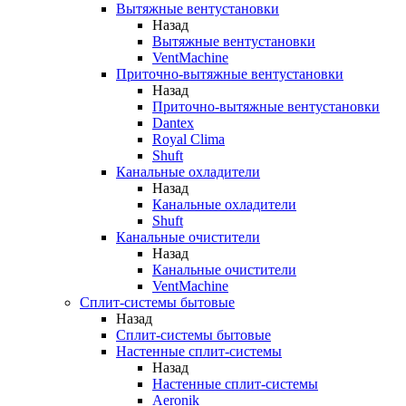
Вытяжные вентустановки
Назад
Вытяжные вентустановки
VentMachine
Приточно-вытяжные вентустановки
Назад
Приточно-вытяжные вентустановки
Dantex
Royal Clima
Shuft
Канальные охладители
Назад
Канальные охладители
Shuft
Канальные очистители
Назад
Канальные очистители
VentMachine
Сплит-системы бытовые
Назад
Сплит-системы бытовые
Настенные сплит-системы
Назад
Настенные сплит-системы
Aeronik