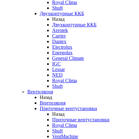
Royal Clima
Shuft
Двухконтурные ККБ
Назад
Двухконтурные ККБ
Aerotek
Carrier
Dantex
Electrolux
Energolux
General Climate
IGC
Lessar
NED
Royal Clima
Shuft
Вентиляция
Назад
Вентиляция
Приточные вентустановки
Назад
Приточные вентустановки
Royal Clima
Shuft
VentMachine