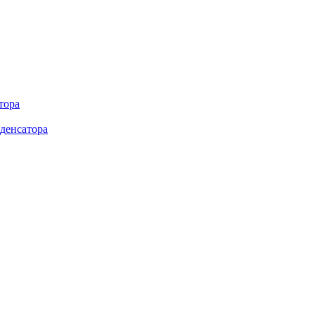
тора
денсатора