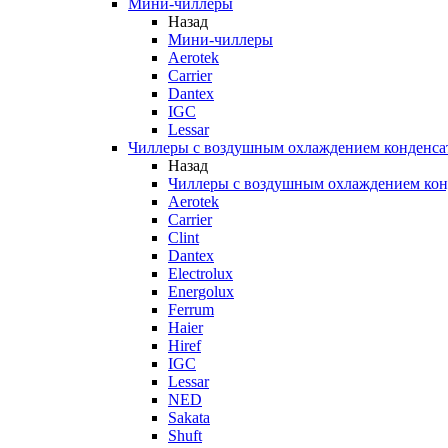
Мини-чиллеры
Назад
Мини-чиллеры
Aerotek
Carrier
Dantex
IGC
Lessar
Чиллеры с воздушным охлаждением конденса
Назад
Чиллеры с воздушным охлаждением кон
Aerotek
Carrier
Clint
Dantex
Electrolux
Energolux
Ferrum
Haier
Hiref
IGC
Lessar
NED
Sakata
Shuft