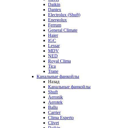
Daikin
Dantex
Electrolux (Shuft)
Energolux
Ferrum
General Climate
Haier
IGC
Lessar
MDV
NED
Royal Clima
Tica
Trane
Канальные фанкойлы
Назад
Канальные фанкойлы
Shuft
Aeronik
Aerotek
Ballu
Carrier
Clima Esperto
Clivet
Daikin