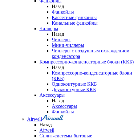
Фанкойлы
Назад
Фанкойлы
Кассетные фанкойлы
Канальные фанкойлы
Чиллеры
Назад
Чиллеры
Мини-чиллеры
Чиллеры с воздушным охлаждением
конденсатора
Компрессорно-конденсаторные блоки (ККБ)
Назад
Компрессорно-конденсаторные блоки
(ККБ)
Одноконтурные ККБ
Двухконтурные ККБ
Аксессуары
Назад
Аксессуары
Фанкойлы
Airwell
Назад
Airwell
Сплит-системы бытовые