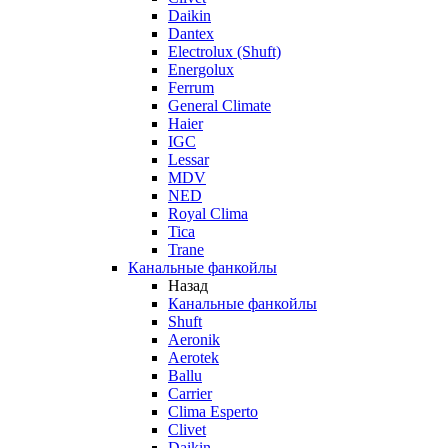
Daikin
Dantex
Electrolux (Shuft)
Energolux
Ferrum
General Climate
Haier
IGC
Lessar
MDV
NED
Royal Clima
Tica
Trane
Канальные фанкойлы
Назад
Канальные фанкойлы
Shuft
Aeronik
Aerotek
Ballu
Carrier
Clima Esperto
Clivet
Daikin