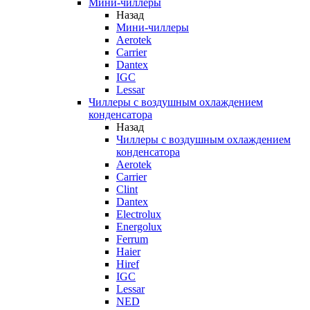
Мини-чиллеры
Назад
Мини-чиллеры
Aerotek
Carrier
Dantex
IGC
Lessar
Чиллеры с воздушным охлаждением
конденсатора
Назад
Чиллеры с воздушным охлаждением
конденсатора
Aerotek
Carrier
Clint
Dantex
Electrolux
Energolux
Ferrum
Haier
Hiref
IGC
Lessar
NED