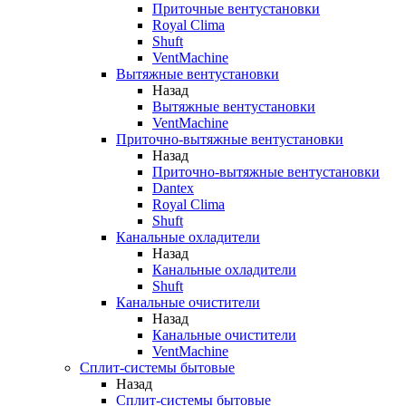
Приточные вентустановки
Royal Clima
Shuft
VentMachine
Вытяжные вентустановки
Назад
Вытяжные вентустановки
VentMachine
Приточно-вытяжные вентустановки
Назад
Приточно-вытяжные вентустановки
Dantex
Royal Clima
Shuft
Канальные охладители
Назад
Канальные охладители
Shuft
Канальные очистители
Назад
Канальные очистители
VentMachine
Сплит-системы бытовые
Назад
Сплит-системы бытовые