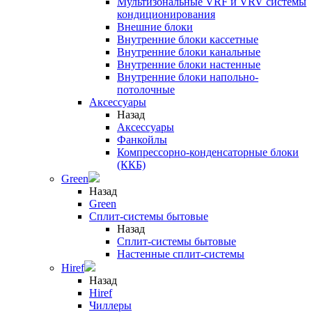
Мультизональные VRF и VRV системы
кондиционирования
Внешние блоки
Внутренние блоки кассетные
Внутренние блоки канальные
Внутренние блоки настенные
Внутренние блоки напольно-
потолочные
Аксессуары
Назад
Аксессуары
Фанкойлы
Компрессорно-конденсаторные блоки
(ККБ)
Green
Назад
Green
Сплит-системы бытовые
Назад
Сплит-системы бытовые
Настенные сплит-системы
Hiref
Назад
Hiref
Чиллеры