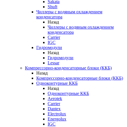
Sakata
Shuft
Чиллеры с водяным охлаждением
конденсатора
Назад
Чиллеры с водяным охлаждением
конденсатора
Carrier
IGC
Гидромодули
Назад
Гидромодули
Lessar
Компрессорно-конденсаторные блоки (ККБ)
Назад
Компрессорно-конденсаторные блоки (ККБ)
Одноконтурные ККБ
Назад
Одноконтурные ККБ
Aerotek
Carrier
Dantex
Electrolux
Energolux
IGC