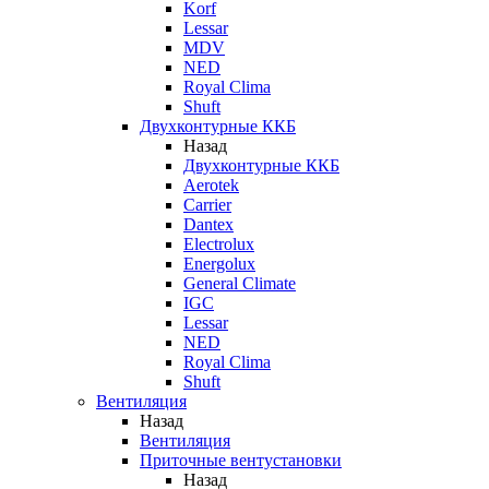
Korf
Lessar
MDV
NED
Royal Clima
Shuft
Двухконтурные ККБ
Назад
Двухконтурные ККБ
Aerotek
Carrier
Dantex
Electrolux
Energolux
General Climate
IGC
Lessar
NED
Royal Clima
Shuft
Вентиляция
Назад
Вентиляция
Приточные вентустановки
Назад