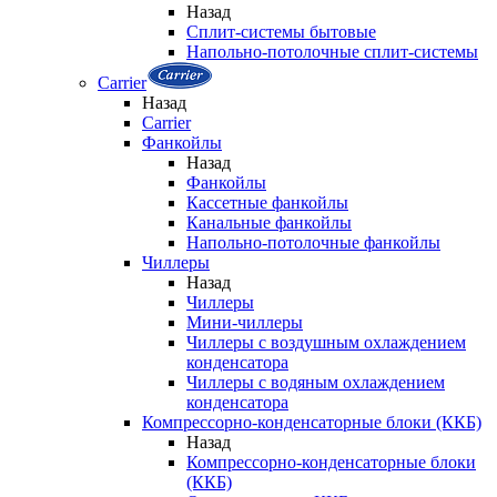
Назад
Сплит-системы бытовые
Напольно-потолочные сплит-системы
Carrier
Назад
Carrier
Фанкойлы
Назад
Фанкойлы
Кассетные фанкойлы
Канальные фанкойлы
Напольно-потолочные фанкойлы
Чиллеры
Назад
Чиллеры
Мини-чиллеры
Чиллеры с воздушным охлаждением
конденсатора
Чиллеры с водяным охлаждением
конденсатора
Компрессорно-конденсаторные блоки (ККБ)
Назад
Компрессорно-конденсаторные блоки
(ККБ)