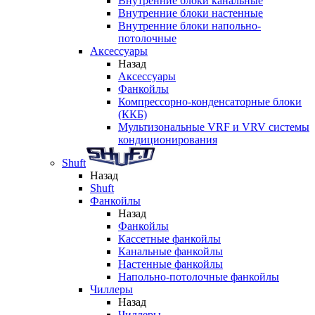
Внутренние блоки канальные
Внутренние блоки настенные
Внутренние блоки напольно-
потолочные
Аксессуары
Назад
Аксессуары
Фанкойлы
Компрессорно-конденсаторные блоки
(ККБ)
Мультизональные VRF и VRV системы
кондиционирования
Shuft
Назад
Shuft
Фанкойлы
Назад
Фанкойлы
Кассетные фанкойлы
Канальные фанкойлы
Настенные фанкойлы
Напольно-потолочные фанкойлы
Чиллеры
Назад
Чиллеры