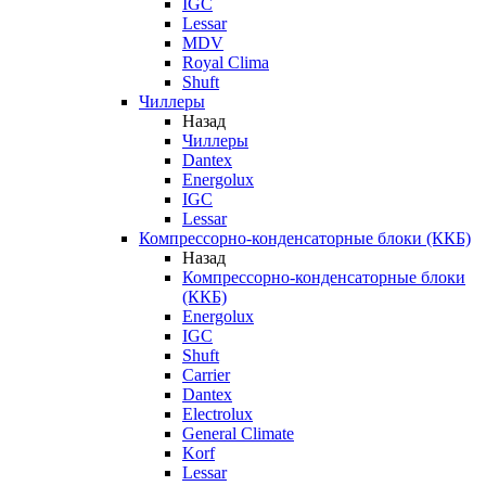
IGC
Lessar
MDV
Royal Clima
Shuft
Чиллеры
Назад
Чиллеры
Dantex
Energolux
IGC
Lessar
Компрессорно-конденсаторные блоки (ККБ)
Назад
Компрессорно-конденсаторные блоки
(ККБ)
Energolux
IGC
Shuft
Carrier
Dantex
Electrolux
General Climate
Korf
Lessar