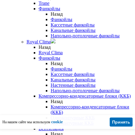
Trane
Фанкойлы
Назад
Фанкойлы
Кассетные фанкойлы
Канальные фанкойлы
Напольно-потолочные фанкойлы
Royal Clima
Назад
Royal Clima
Фанкойлы
Назад
Фанкойлы
Кассетные фанкойлы
Канальные фанкойлы
Настенные фанкойлы
Напольно-потолочные фанкойлы
Компрессорно-конденсаторные блоки (ККБ)
Назад
Компрессорно-конденсаторные блоки
(ККБ)
Одноконтурные ККБ
cookie
Принять
На нашем сайте мы используем
Двухконтурные ККБ
Вентиляция
Назад