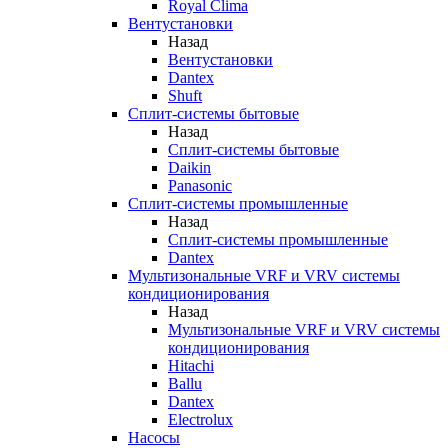
Royal Clima
Вентустановки
Назад
Вентустановки
Dantex
Shuft
Сплит-системы бытовые
Назад
Сплит-системы бытовые
Daikin
Panasonic
Сплит-системы промышленные
Назад
Сплит-системы промышленные
Dantex
Мультизональные VRF и VRV системы
кондиционирования
Назад
Мультизональные VRF и VRV системы
кондиционирования
Hitachi
Ballu
Dantex
Electrolux
Насосы