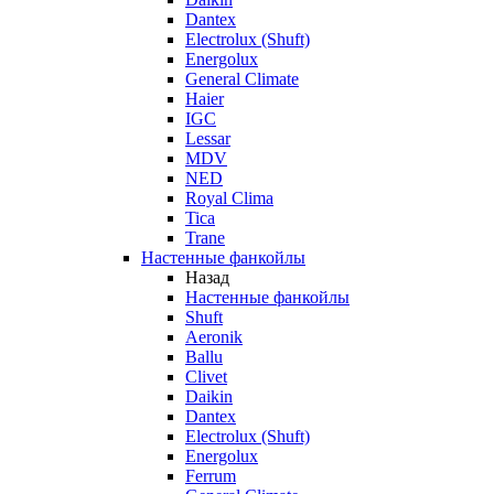
Dantex
Electrolux (Shuft)
Energolux
General Climate
Haier
IGC
Lessar
MDV
NED
Royal Clima
Tica
Trane
Настенные фанкойлы
Назад
Настенные фанкойлы
Shuft
Aeronik
Ballu
Clivet
Daikin
Dantex
Electrolux (Shuft)
Energolux
Ferrum