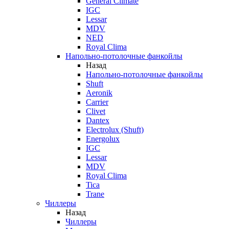
General Climate
IGC
Lessar
MDV
NED
Royal Clima
Напольно-потолочные фанкойлы
Назад
Напольно-потолочные фанкойлы
Shuft
Aeronik
Carrier
Clivet
Dantex
Electrolux (Shuft)
Energolux
IGC
Lessar
MDV
Royal Clima
Tica
Trane
Чиллеры
Назад
Чиллеры