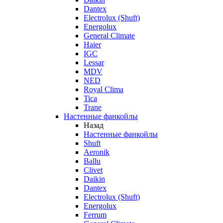
Dantex
Electrolux (Shuft)
Energolux
General Climate
Haier
IGC
Lessar
MDV
NED
Royal Clima
Tica
Trane
Настенные фанкойлы
Назад
Настенные фанкойлы
Shuft
Aeronik
Ballu
Clivet
Daikin
Dantex
Electrolux (Shuft)
Energolux
Ferrum