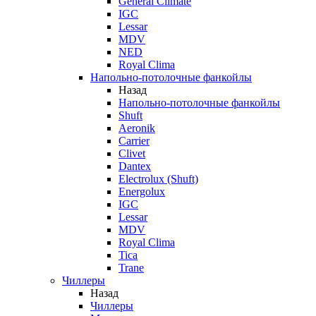
General Climate
IGC
Lessar
MDV
NED
Royal Clima
Напольно-потолочные фанкойлы
Назад
Напольно-потолочные фанкойлы
Shuft
Aeronik
Carrier
Clivet
Dantex
Electrolux (Shuft)
Energolux
IGC
Lessar
MDV
Royal Clima
Tica
Trane
Чиллеры
Назад
Чиллеры