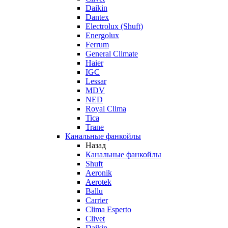
Daikin
Dantex
Electrolux (Shuft)
Energolux
Ferrum
General Climate
Haier
IGC
Lessar
MDV
NED
Royal Clima
Tica
Trane
Канальные фанкойлы
Назад
Канальные фанкойлы
Shuft
Aeronik
Aerotek
Ballu
Carrier
Clima Esperto
Clivet
Daikin