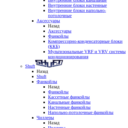
Внутренние блоки канальные
Внутренние блоки настенные
Внутренние блоки напольно-
потолочные
Аксессуары
Назад
Аксессуары
Фанкойлы
Компрессорно-конденсаторные блоки
(ККБ)
Мультизональные VRF и VRV системы
кондиционирования
Shuft
Назад
Shuft
Фанкойлы
Назад
Фанкойлы
Кассетные фанкойлы
Канальные фанкойлы
Настенные фанкойлы
Напольно-потолочные фанкойлы
Чиллеры
Назад
Чиллеры