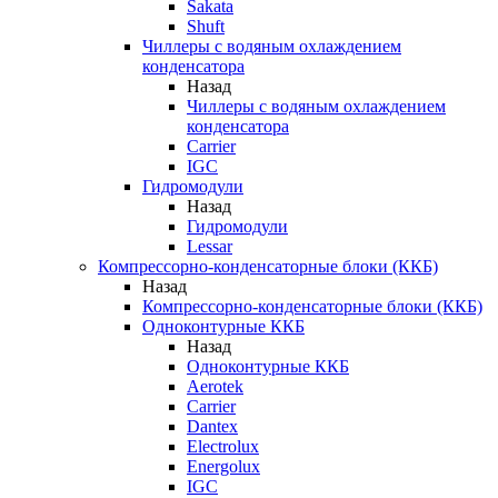
Sakata
Shuft
Чиллеры с водяным охлаждением
конденсатора
Назад
Чиллеры с водяным охлаждением
конденсатора
Carrier
IGC
Гидромодули
Назад
Гидромодули
Lessar
Компрессорно-конденсаторные блоки (ККБ)
Назад
Компрессорно-конденсаторные блоки (ККБ)
Одноконтурные ККБ
Назад
Одноконтурные ККБ
Aerotek
Carrier
Dantex
Electrolux
Energolux
IGC