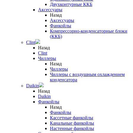
Двухконтурные ККБ
Аксессуары
Назад
Аксессуары
Фанкойлы
Компрессорно-конденсаторные блоки
(ККБ)
Clint
Назад
Clint
Чиллеры
Назад
Чиллеры
Чиллеры с воздушным охлаждением
конденсатора
Daikin
Назад
Daikin
Фанкойлы
Назад
Фанкойлы
Кассетные фанкойлы
Канальные фанкойлы
Настенные фанкойлы