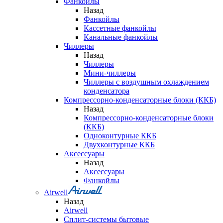
Фанкойлы
Назад
Фанкойлы
Кассетные фанкойлы
Канальные фанкойлы
Чиллеры
Назад
Чиллеры
Мини-чиллеры
Чиллеры с воздушным охлаждением
конденсатора
Компрессорно-конденсаторные блоки (ККБ)
Назад
Компрессорно-конденсаторные блоки
(ККБ)
Одноконтурные ККБ
Двухконтурные ККБ
Аксессуары
Назад
Аксессуары
Фанкойлы
Airwell
Назад
Airwell
Сплит-системы бытовые