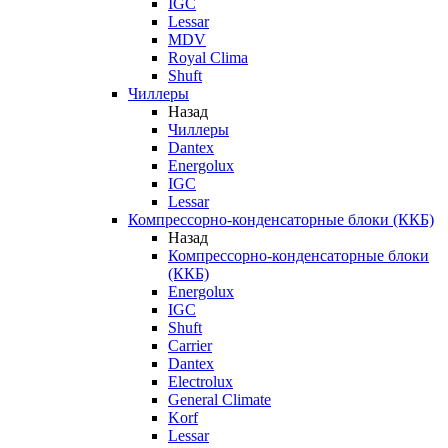
IGC
Lessar
MDV
Royal Clima
Shuft
Чиллеры
Назад
Чиллеры
Dantex
Energolux
IGC
Lessar
Компрессорно-конденсаторные блоки (ККБ)
Назад
Компрессорно-конденсаторные блоки
(ККБ)
Energolux
IGC
Shuft
Carrier
Dantex
Electrolux
General Climate
Korf
Lessar