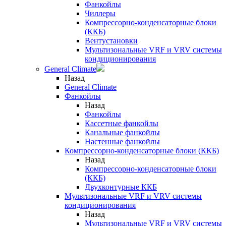
Фанкойлы
Чиллеры
Компрессорно-конденсаторные блоки
(ККБ)
Вентустановки
Мультизональные VRF и VRV системы
кондиционирования
General Climate
Назад
General Climate
Фанкойлы
Назад
Фанкойлы
Кассетные фанкойлы
Канальные фанкойлы
Настенные фанкойлы
Компрессорно-конденсаторные блоки (ККБ)
Назад
Компрессорно-конденсаторные блоки
(ККБ)
Двухконтурные ККБ
Мультизональные VRF и VRV системы
кондиционирования
Назад
Мультизональные VRF и VRV системы