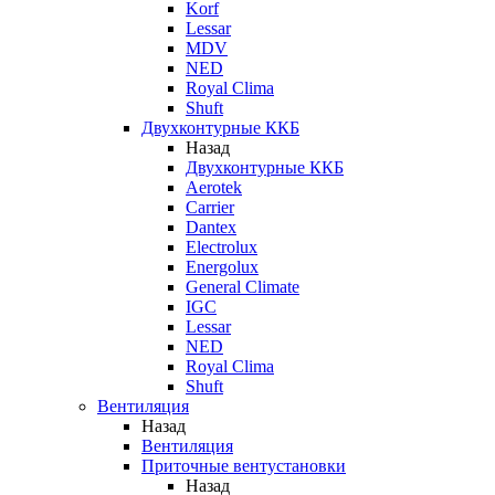
Korf
Lessar
MDV
NED
Royal Clima
Shuft
Двухконтурные ККБ
Назад
Двухконтурные ККБ
Aerotek
Carrier
Dantex
Electrolux
Energolux
General Climate
IGC
Lessar
NED
Royal Clima
Shuft
Вентиляция
Назад
Вентиляция
Приточные вентустановки
Назад