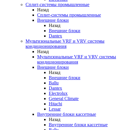
Сплит-системы промышленные
Назад
Сплит-системы промышленные
Внешние блоки
Назад
Внешние блоки
Dantex
Мультизональные VRF и VRV системы
кондиционирования
Назад
Мультизональные VRF и VRV системы
кондиционирования
Внешние блоки
Назад
Внешние блоки
Ballu
Dantex
Electrolux
General Climate
Hitachi
Lessar
Внутренние блоки кассетные
Назад
Внутренние блоки кассетные
Ballu