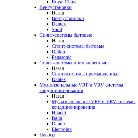
Royal Clima
Вентустановки
Назад
Вентустановки
Dantex
Shuft
Сплит-системы бытовые
Назад
Сплит-системы бытовые
Daikin
Panasonic
Сплит-системы промышленные
Назад
Сплит-системы промышленные
Dantex
Мультизональные VRF и VRV системы
кондиционирования
Назад
Мультизональные VRF и VRV системы
кондиционирования
Hitachi
Ballu
Dantex
Electrolux
Насосы