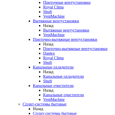
Приточные вентустановки
Royal Clima
Shuft
VentMachine
Вытяжные вентустановки
Назад
Вытяжные вентустановки
VentMachine
Приточно-вытяжные вентустановки
Назад
Приточно-вытяжные вентустановки
Dantex
Royal Clima
Shuft
Канальные охладители
Назад
Канальные охладители
Shuft
Канальные очистители
Назад
Канальные очистители
VentMachine
Сплит-системы бытовые
Назад
Сплит-системы бытовые