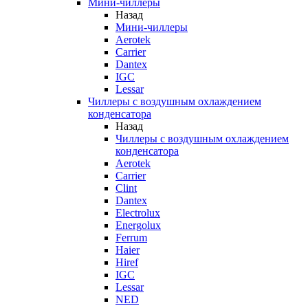
Мини-чиллеры
Назад
Мини-чиллеры
Aerotek
Carrier
Dantex
IGC
Lessar
Чиллеры с воздушным охлаждением
конденсатора
Назад
Чиллеры с воздушным охлаждением
конденсатора
Aerotek
Carrier
Clint
Dantex
Electrolux
Energolux
Ferrum
Haier
Hiref
IGC
Lessar
NED