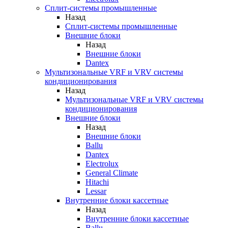
Сплит-системы промышленные
Назад
Сплит-системы промышленные
Внешние блоки
Назад
Внешние блоки
Dantex
Мультизональные VRF и VRV системы
кондиционирования
Назад
Мультизональные VRF и VRV системы
кондиционирования
Внешние блоки
Назад
Внешние блоки
Ballu
Dantex
Electrolux
General Climate
Hitachi
Lessar
Внутренние блоки кассетные
Назад
Внутренние блоки кассетные
Ballu