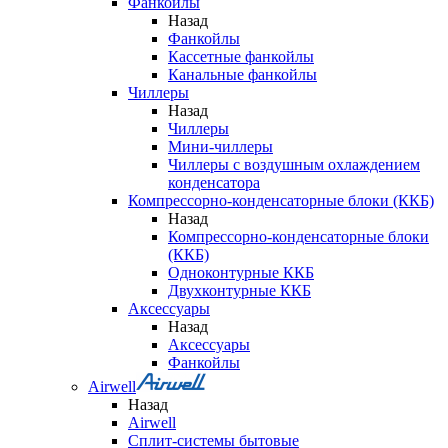
Фанкойлы
Назад
Фанкойлы
Кассетные фанкойлы
Канальные фанкойлы
Чиллеры
Назад
Чиллеры
Мини-чиллеры
Чиллеры с воздушным охлаждением
конденсатора
Компрессорно-конденсаторные блоки (ККБ)
Назад
Компрессорно-конденсаторные блоки
(ККБ)
Одноконтурные ККБ
Двухконтурные ККБ
Аксессуары
Назад
Аксессуары
Фанкойлы
Airwell
Назад
Airwell
Сплит-системы бытовые