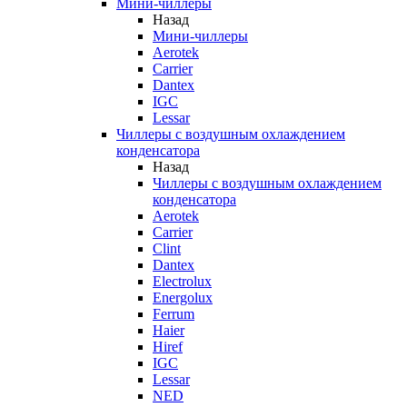
Мини-чиллеры
Назад
Мини-чиллеры
Aerotek
Carrier
Dantex
IGC
Lessar
Чиллеры с воздушным охлаждением
конденсатора
Назад
Чиллеры с воздушным охлаждением
конденсатора
Aerotek
Carrier
Clint
Dantex
Electrolux
Energolux
Ferrum
Haier
Hiref
IGC
Lessar
NED