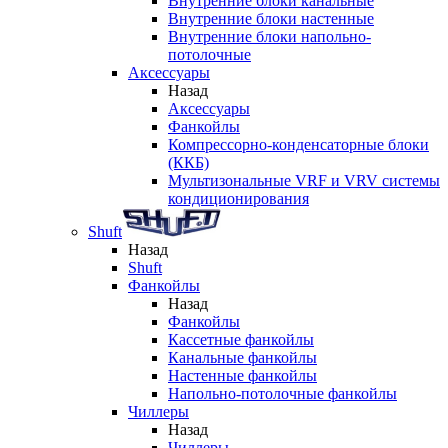
Внутренние блоки канальные
Внутренние блоки настенные
Внутренние блоки напольно-
потолочные
Аксессуары
Назад
Аксессуары
Фанкойлы
Компрессорно-конденсаторные блоки
(ККБ)
Мультизональные VRF и VRV системы
кондиционирования
Shuft
Назад
Shuft
Фанкойлы
Назад
Фанкойлы
Кассетные фанкойлы
Канальные фанкойлы
Настенные фанкойлы
Напольно-потолочные фанкойлы
Чиллеры
Назад
Чиллеры