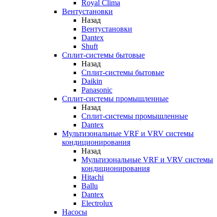
Royal Clima
Вентустановки
Назад
Вентустановки
Dantex
Shuft
Сплит-системы бытовые
Назад
Сплит-системы бытовые
Daikin
Panasonic
Сплит-системы промышленные
Назад
Сплит-системы промышленные
Dantex
Мультизональные VRF и VRV системы
кондиционирования
Назад
Мультизональные VRF и VRV системы
кондиционирования
Hitachi
Ballu
Dantex
Electrolux
Насосы