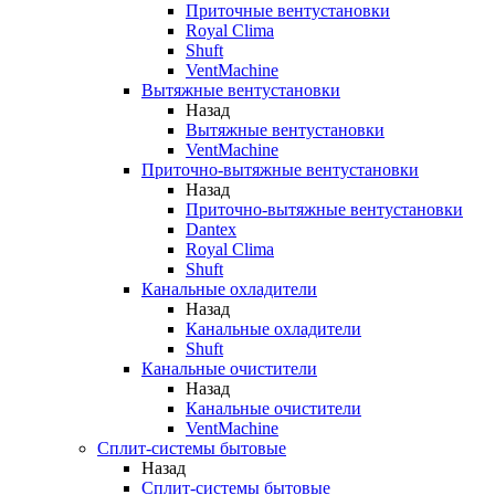
Приточные вентустановки
Royal Clima
Shuft
VentMachine
Вытяжные вентустановки
Назад
Вытяжные вентустановки
VentMachine
Приточно-вытяжные вентустановки
Назад
Приточно-вытяжные вентустановки
Dantex
Royal Clima
Shuft
Канальные охладители
Назад
Канальные охладители
Shuft
Канальные очистители
Назад
Канальные очистители
VentMachine
Сплит-системы бытовые
Назад
Сплит-системы бытовые