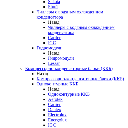
Sakata
Shuft
Чиллеры с водяным охлаждением
конденсатора
Назад
Чиллеры с водяным охлаждением
конденсатора
Carrier
IGC
Гидромодули
Назад
Гидромодули
Lessar
Компрессорно-конденсаторные блоки (ККБ)
Назад
Компрессорно-конденсаторные блоки (ККБ)
Одноконтурные ККБ
Назад
Одноконтурные ККБ
Aerotek
Carrier
Dantex
Electrolux
Energolux
IGC