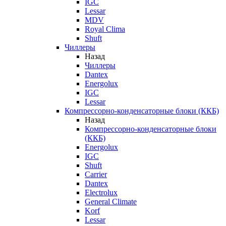
IGC
Lessar
MDV
Royal Clima
Shuft
Чиллеры
Назад
Чиллеры
Dantex
Energolux
IGC
Lessar
Компрессорно-конденсаторные блоки (ККБ)
Назад
Компрессорно-конденсаторные блоки
(ККБ)
Energolux
IGC
Shuft
Carrier
Dantex
Electrolux
General Climate
Korf
Lessar