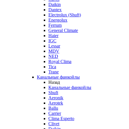
Daikin
Dantex
Electrolux (Shuft)
Energolux
Ferrum
General Climate
Haier
IGC
Lessar
MDV
NED
Royal Clima
Tica
Trane
Канальные фанкойлы
Назад
Канальные фанкойлы
Shuft
Aeronik
Aerotek
Ballu
Carrier
Clima Esperto
Clivet
Daikin