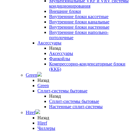
Мультизональные VRF и VRV системы
кондиционирования
Внешние блоки
Внутренние блоки кассетные
Внутренние блоки канальные
Внутренние блоки настенные
Внутренние блоки напольно-
потолочные
Аксессуары
Назад
Аксессуары
Фанкойлы
Компрессорно-конденсаторные блоки
(ККБ)
Green
Назад
Green
Сплит-системы бытовые
Назад
Сплит-системы бытовые
Настенные сплит-системы
Hiref
Назад
Hiref
Чиллеры