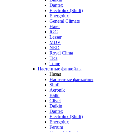
Dantex
Electrolux (Shuft)
Energolux
General Climate
Haier
IGC
Lessar
MDV
NED
Royal Clima
Tica
Trane
Настенные фанкойлы
Назад
Настенные фанкойлы
Shuft
Aeronik
Ballu
Clivet
Daikin
Dantex
Electrolux (Shuft)
Energolux
Ferrum