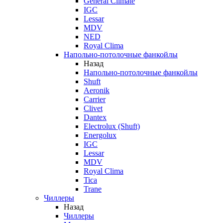
General Climate
IGC
Lessar
MDV
NED
Royal Clima
Напольно-потолочные фанкойлы
Назад
Напольно-потолочные фанкойлы
Shuft
Aeronik
Carrier
Clivet
Dantex
Electrolux (Shuft)
Energolux
IGC
Lessar
MDV
Royal Clima
Tica
Trane
Чиллеры
Назад
Чиллеры