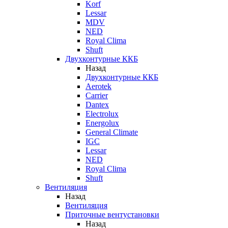
Korf
Lessar
MDV
NED
Royal Clima
Shuft
Двухконтурные ККБ
Назад
Двухконтурные ККБ
Aerotek
Carrier
Dantex
Electrolux
Energolux
General Climate
IGC
Lessar
NED
Royal Clima
Shuft
Вентиляция
Назад
Вентиляция
Приточные вентустановки
Назад