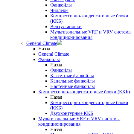
Фанкойлы
Чиллеры
Компрессорно-конденсаторные блоки
(ККБ)
Вентустановки
Мультизональные VRF и VRV системы
кондиционирования
General Climate
Назад
General Climate
Фанкойлы
Назад
Фанкойлы
Кассетные фанкойлы
Канальные фанкойлы
Настенные фанкойлы
Компрессорно-конденсаторные блоки (ККБ)
Назад
Компрессорно-конденсаторные блоки
(ККБ)
Двухконтурные ККБ
Мультизональные VRF и VRV системы
кондиционирования
Назад