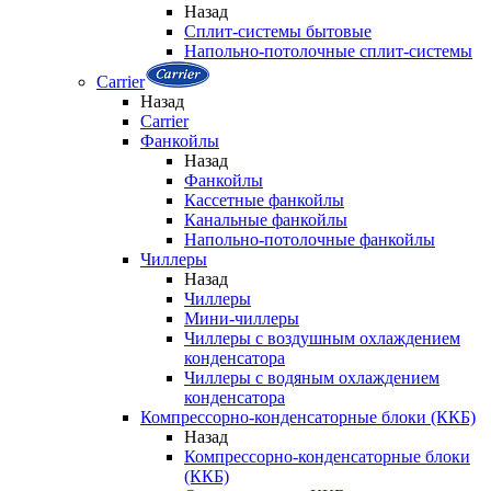
Назад
Сплит-системы бытовые
Напольно-потолочные сплит-системы
Carrier
Назад
Carrier
Фанкойлы
Назад
Фанкойлы
Кассетные фанкойлы
Канальные фанкойлы
Напольно-потолочные фанкойлы
Чиллеры
Назад
Чиллеры
Мини-чиллеры
Чиллеры с воздушным охлаждением
конденсатора
Чиллеры с водяным охлаждением
конденсатора
Компрессорно-конденсаторные блоки (ККБ)
Назад
Компрессорно-конденсаторные блоки
(ККБ)