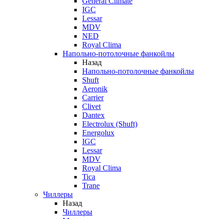
General Climate
IGC
Lessar
MDV
NED
Royal Clima
Напольно-потолочные фанкойлы
Назад
Напольно-потолочные фанкойлы
Shuft
Aeronik
Carrier
Clivet
Dantex
Electrolux (Shuft)
Energolux
IGC
Lessar
MDV
Royal Clima
Tica
Trane
Чиллеры
Назад
Чиллеры