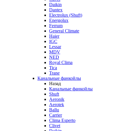
Daikin
Dantex
Electrolux (Shuft)
Energolux
Ferrum
General Climate
Haier
IGC
Lessar
MDV
NED
Royal Clima
Tica
Trane
Канальные фанкойлы
Назад
Канальные фанкойлы
Shuft
Aeronik
Aerotek
Ballu
Carrier
Clima Esperto
Clivet
Daikin