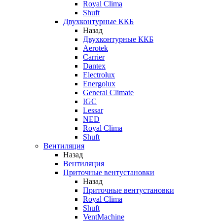
Royal Clima
Shuft
Двухконтурные ККБ
Назад
Двухконтурные ККБ
Aerotek
Carrier
Dantex
Electrolux
Energolux
General Climate
IGC
Lessar
NED
Royal Clima
Shuft
Вентиляция
Назад
Вентиляция
Приточные вентустановки
Назад
Приточные вентустановки
Royal Clima
Shuft
VentMachine