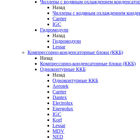
Чиллеры с водяным охлаждением конденсато
Назад
Чиллеры с водяным охлаждением конде
Carrier
IGC
Гидромодули
Назад
Гидромодули
Lessar
Компрессорно-конденсаторные блоки (ККБ)
Назад
Компрессорно-конденсаторные блоки (ККБ)
Одноконтурные ККБ
Назад
Одноконтурные ККБ
Aerotek
Carrier
Dantex
Electrolux
Energolux
IGC
Korf
Lessar
MDV
NED