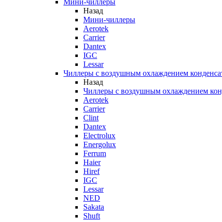
Мини-чиллеры
Назад
Мини-чиллеры
Aerotek
Carrier
Dantex
IGC
Lessar
Чиллеры с воздушным охлаждением конденса
Назад
Чиллеры с воздушным охлаждением кон
Aerotek
Carrier
Clint
Dantex
Electrolux
Energolux
Ferrum
Haier
Hiref
IGC
Lessar
NED
Sakata
Shuft