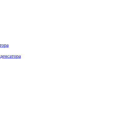
тора
денсатора