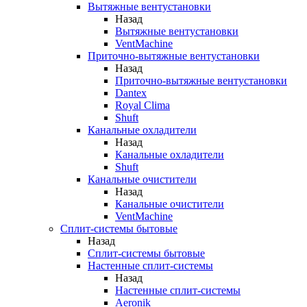
Вытяжные вентустановки
Назад
Вытяжные вентустановки
VentMachine
Приточно-вытяжные вентустановки
Назад
Приточно-вытяжные вентустановки
Dantex
Royal Clima
Shuft
Канальные охладители
Назад
Канальные охладители
Shuft
Канальные очистители
Назад
Канальные очистители
VentMachine
Сплит-системы бытовые
Назад
Сплит-системы бытовые
Настенные сплит-системы
Назад
Настенные сплит-системы
Aeronik