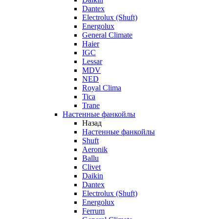
Dantex
Electrolux (Shuft)
Energolux
General Climate
Haier
IGC
Lessar
MDV
NED
Royal Clima
Tica
Trane
Настенные фанкойлы
Назад
Настенные фанкойлы
Shuft
Aeronik
Ballu
Clivet
Daikin
Dantex
Electrolux (Shuft)
Energolux
Ferrum