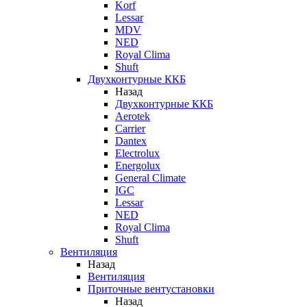
Korf
Lessar
MDV
NED
Royal Clima
Shuft
Двухконтурные ККБ
Назад
Двухконтурные ККБ
Aerotek
Carrier
Dantex
Electrolux
Energolux
General Climate
IGC
Lessar
NED
Royal Clima
Shuft
Вентиляция
Назад
Вентиляция
Приточные вентустановки
Назад