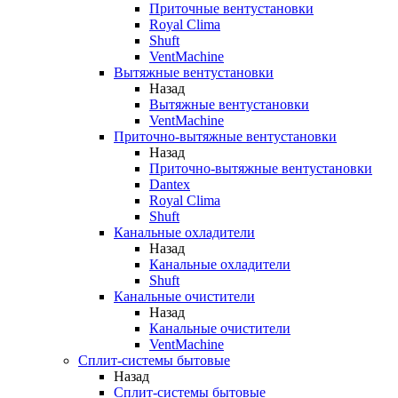
Приточные вентустановки
Royal Clima
Shuft
VentMachine
Вытяжные вентустановки
Назад
Вытяжные вентустановки
VentMachine
Приточно-вытяжные вентустановки
Назад
Приточно-вытяжные вентустановки
Dantex
Royal Clima
Shuft
Канальные охладители
Назад
Канальные охладители
Shuft
Канальные очистители
Назад
Канальные очистители
VentMachine
Сплит-системы бытовые
Назад
Сплит-системы бытовые