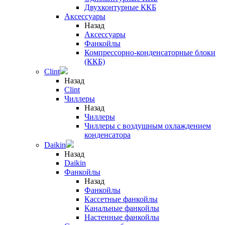
Двухконтурные ККБ
Аксессуары
Назад
Аксессуары
Фанкойлы
Компрессорно-конденсаторные блоки
(ККБ)
Clint
Назад
Clint
Чиллеры
Назад
Чиллеры
Чиллеры с воздушным охлаждением
конденсатора
Daikin
Назад
Daikin
Фанкойлы
Назад
Фанкойлы
Кассетные фанкойлы
Канальные фанкойлы
Настенные фанкойлы