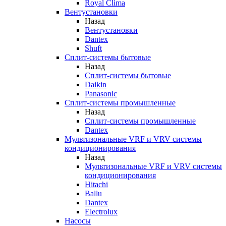
Royal Clima
Вентустановки
Назад
Вентустановки
Dantex
Shuft
Сплит-системы бытовые
Назад
Сплит-системы бытовые
Daikin
Panasonic
Сплит-системы промышленные
Назад
Сплит-системы промышленные
Dantex
Мультизональные VRF и VRV системы
кондиционирования
Назад
Мультизональные VRF и VRV системы
кондиционирования
Hitachi
Ballu
Dantex
Electrolux
Насосы