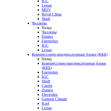
IGC
Lessar
MDV
Royal Clima
Shuft
Чиллеры
Назад
Чиллеры
Dantex
Energolux
IGC
Lessar
Компрессорно-конденсаторные блоки (ККБ)
Назад
Компрессорно-конденсаторные блоки
(ККБ)
Energolux
IGC
Shuft
Carrier
Dantex
Electrolux
General Climate
Korf
Lessar