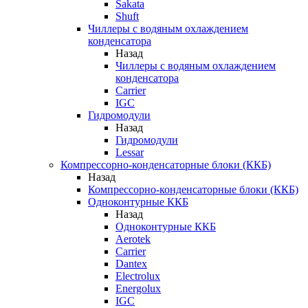
Sakata
Shuft
Чиллеры с водяным охлаждением
конденсатора
Назад
Чиллеры с водяным охлаждением
конденсатора
Carrier
IGC
Гидромодули
Назад
Гидромодули
Lessar
Компрессорно-конденсаторные блоки (ККБ)
Назад
Компрессорно-конденсаторные блоки (ККБ)
Одноконтурные ККБ
Назад
Одноконтурные ККБ
Aerotek
Carrier
Dantex
Electrolux
Energolux
IGC