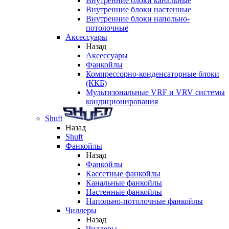
Внутренние блоки канальные
Внутренние блоки настенные
Внутренние блоки напольно-
потолочные
Аксессуары
Назад
Аксессуары
Фанкойлы
Компрессорно-конденсаторные блоки
(ККБ)
Мультизональные VRF и VRV системы
кондиционирования
Shuft
Назад
Shuft
Фанкойлы
Назад
Фанкойлы
Кассетные фанкойлы
Канальные фанкойлы
Настенные фанкойлы
Напольно-потолочные фанкойлы
Чиллеры
Назад
Чиллеры