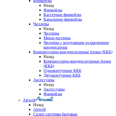
Фанкойлы
Назад
Фанкойлы
Кассетные фанкойлы
Канальные фанкойлы
Чиллеры
Назад
Чиллеры
Мини-чиллеры
Чиллеры с воздушным охлаждением
конденсатора
Компрессорно-конденсаторные блоки (ККБ)
Назад
Компрессорно-конденсаторные блоки
(ККБ)
Одноконтурные ККБ
Двухконтурные ККБ
Аксессуары
Назад
Аксессуары
Фанкойлы
Airwell
Назад
Airwell
Сплит-системы бытовые