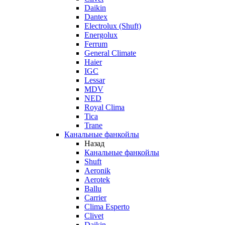
Daikin
Dantex
Electrolux (Shuft)
Energolux
Ferrum
General Climate
Haier
IGC
Lessar
MDV
NED
Royal Clima
Tica
Trane
Канальные фанкойлы
Назад
Канальные фанкойлы
Shuft
Aeronik
Aerotek
Ballu
Carrier
Clima Esperto
Clivet
Daikin