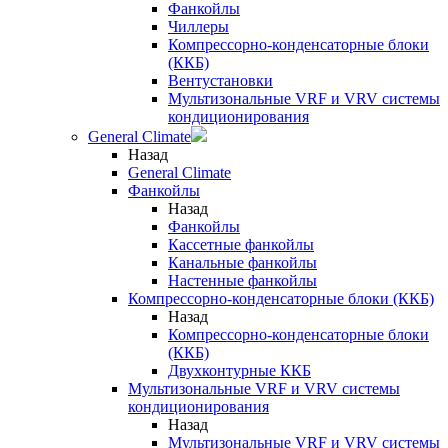
Фанкойлы
Чиллеры
Компрессорно-конденсаторные блоки
(ККБ)
Вентустановки
Мультизональные VRF и VRV системы
кондиционирования
General Climate
Назад
General Climate
Фанкойлы
Назад
Фанкойлы
Кассетные фанкойлы
Канальные фанкойлы
Настенные фанкойлы
Компрессорно-конденсаторные блоки (ККБ)
Назад
Компрессорно-конденсаторные блоки
(ККБ)
Двухконтурные ККБ
Мультизональные VRF и VRV системы
кондиционирования
Назад
Мультизональные VRF и VRV системы