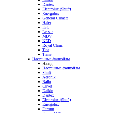
Dantex
Electrolux (Shuft)
Energolux
General Climate
Haier
IGC
Lessar
MDV
NED
Royal Clima
Tica
Trane
Настенные фанкойлы
Назад
Настенные фанкойлы
Shuft
Aeronik
Ballu
Clivet
Daikin
Dantex
Electrolux (Shuft)
Energolux
Ferrum