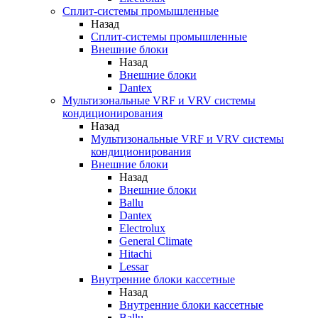
Сплит-системы промышленные
Назад
Сплит-системы промышленные
Внешние блоки
Назад
Внешние блоки
Dantex
Мультизональные VRF и VRV системы
кондиционирования
Назад
Мультизональные VRF и VRV системы
кондиционирования
Внешние блоки
Назад
Внешние блоки
Ballu
Dantex
Electrolux
General Climate
Hitachi
Lessar
Внутренние блоки кассетные
Назад
Внутренние блоки кассетные
Ballu