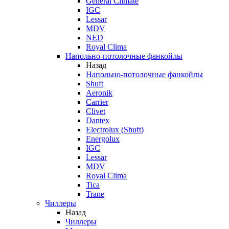
General Climate
IGC
Lessar
MDV
NED
Royal Clima
Напольно-потолочные фанкойлы
Назад
Напольно-потолочные фанкойлы
Shuft
Aeronik
Carrier
Clivet
Dantex
Electrolux (Shuft)
Energolux
IGC
Lessar
MDV
Royal Clima
Tica
Trane
Чиллеры
Назад
Чиллеры