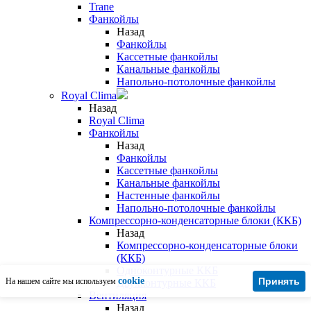
Trane
Фанкойлы
Назад
Фанкойлы
Кассетные фанкойлы
Канальные фанкойлы
Напольно-потолочные фанкойлы
Royal Clima
Назад
Royal Clima
Фанкойлы
Назад
Фанкойлы
Кассетные фанкойлы
Канальные фанкойлы
Настенные фанкойлы
Напольно-потолочные фанкойлы
Компрессорно-конденсаторные блоки (ККБ)
Назад
Компрессорно-конденсаторные блоки
(ККБ)
Одноконтурные ККБ
cookie
Принять
На нашем сайте мы используем
Двухконтурные ККБ
Вентиляция
Назад