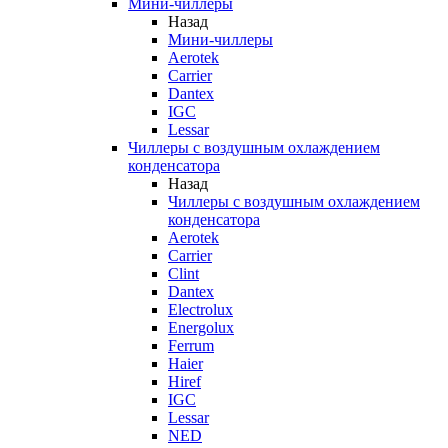
Мини-чиллеры
Назад
Мини-чиллеры
Aerotek
Carrier
Dantex
IGC
Lessar
Чиллеры с воздушным охлаждением
конденсатора
Назад
Чиллеры с воздушным охлаждением
конденсатора
Aerotek
Carrier
Clint
Dantex
Electrolux
Energolux
Ferrum
Haier
Hiref
IGC
Lessar
NED