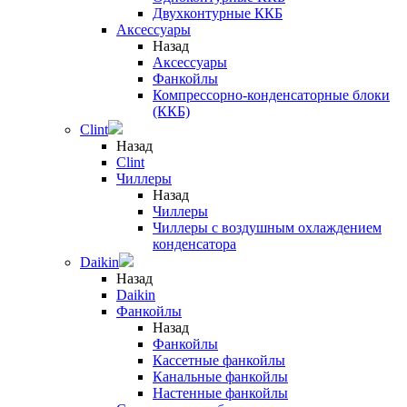
Двухконтурные ККБ
Аксессуары
Назад
Аксессуары
Фанкойлы
Компрессорно-конденсаторные блоки
(ККБ)
Clint
Назад
Clint
Чиллеры
Назад
Чиллеры
Чиллеры с воздушным охлаждением
конденсатора
Daikin
Назад
Daikin
Фанкойлы
Назад
Фанкойлы
Кассетные фанкойлы
Канальные фанкойлы
Настенные фанкойлы