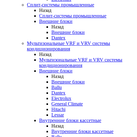
Сплит-системы промышленные
Назад
Сплит-системы промышленные
Внешние блоки
Назад
Внешние блоки
Dantex
Мультизональные VRF и VRV системы
кондиционирования
Назад
Мультизональные VRF и VRV системы
кондиционирования
Внешние блоки
Назад
Внешние блоки
Ballu
Dantex
Electrolux
General Climate
Hitachi
Lessar
Внутренние блоки кассетные
Назад
Внутренние блоки кассетные
Ballu