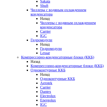
Sakata
Shuft
Чиллеры с водяным охлаждением
конденсатора
Назад
Чиллеры с водяным охлаждением
конденсатора
Carrier
IGC
Гидромодули
Назад
Гидромодули
Lessar
Компрессорно-конденсаторные блоки (ККБ)
Назад
Компрессорно-конденсаторные блоки (ККБ)
Одноконтурные ККБ
Назад
Одноконтурные ККБ
Aerotek
Carrier
Dantex
Electrolux
Energolux
IGC