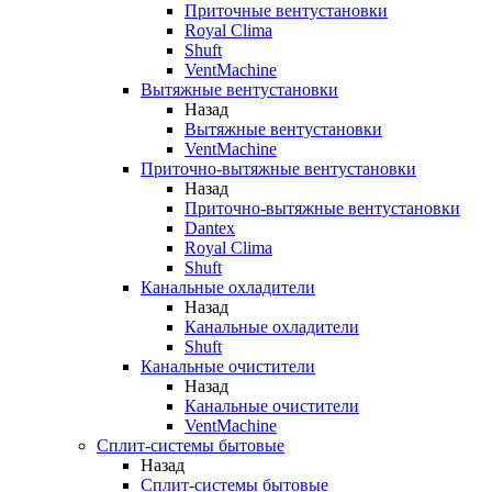
Приточные вентустановки
Royal Clima
Shuft
VentMachine
Вытяжные вентустановки
Назад
Вытяжные вентустановки
VentMachine
Приточно-вытяжные вентустановки
Назад
Приточно-вытяжные вентустановки
Dantex
Royal Clima
Shuft
Канальные охладители
Назад
Канальные охладители
Shuft
Канальные очистители
Назад
Канальные очистители
VentMachine
Сплит-системы бытовые
Назад
Сплит-системы бытовые