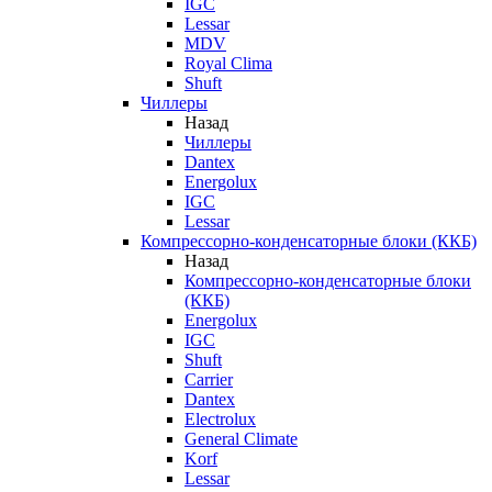
IGC
Lessar
MDV
Royal Clima
Shuft
Чиллеры
Назад
Чиллеры
Dantex
Energolux
IGC
Lessar
Компрессорно-конденсаторные блоки (ККБ)
Назад
Компрессорно-конденсаторные блоки
(ККБ)
Energolux
IGC
Shuft
Carrier
Dantex
Electrolux
General Climate
Korf
Lessar