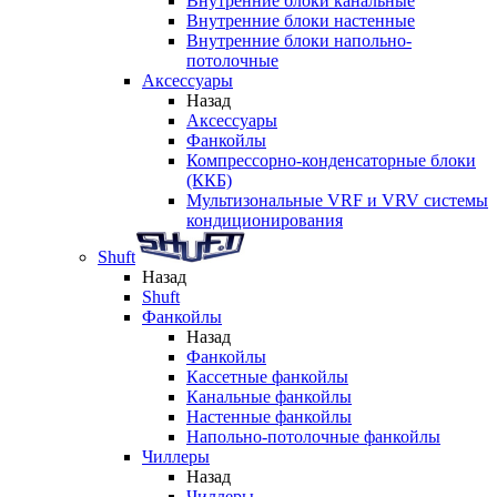
Внутренние блоки канальные
Внутренние блоки настенные
Внутренние блоки напольно-
потолочные
Аксессуары
Назад
Аксессуары
Фанкойлы
Компрессорно-конденсаторные блоки
(ККБ)
Мультизональные VRF и VRV системы
кондиционирования
Shuft
Назад
Shuft
Фанкойлы
Назад
Фанкойлы
Кассетные фанкойлы
Канальные фанкойлы
Настенные фанкойлы
Напольно-потолочные фанкойлы
Чиллеры
Назад
Чиллеры