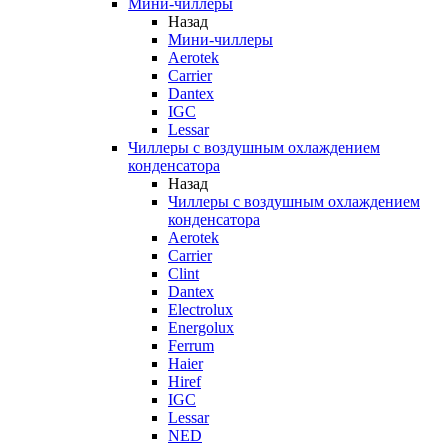
Мини-чиллеры
Назад
Мини-чиллеры
Aerotek
Carrier
Dantex
IGC
Lessar
Чиллеры с воздушным охлаждением
конденсатора
Назад
Чиллеры с воздушным охлаждением
конденсатора
Aerotek
Carrier
Clint
Dantex
Electrolux
Energolux
Ferrum
Haier
Hiref
IGC
Lessar
NED