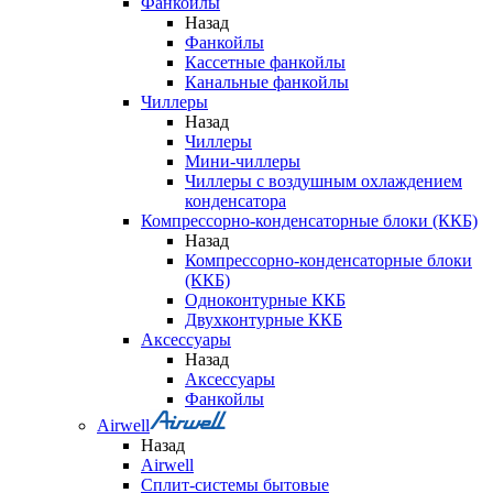
Фанкойлы
Назад
Фанкойлы
Кассетные фанкойлы
Канальные фанкойлы
Чиллеры
Назад
Чиллеры
Мини-чиллеры
Чиллеры с воздушным охлаждением
конденсатора
Компрессорно-конденсаторные блоки (ККБ)
Назад
Компрессорно-конденсаторные блоки
(ККБ)
Одноконтурные ККБ
Двухконтурные ККБ
Аксессуары
Назад
Аксессуары
Фанкойлы
Airwell
Назад
Airwell
Сплит-системы бытовые