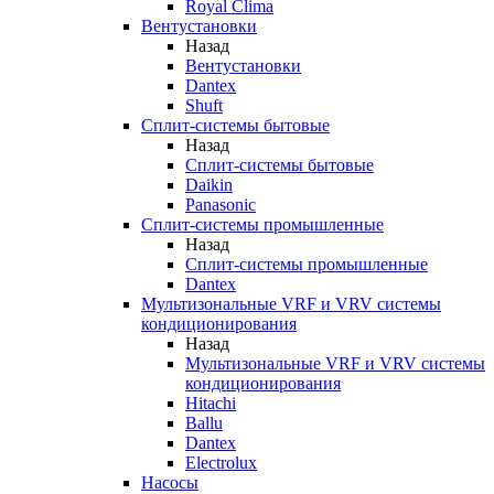
Royal Clima
Вентустановки
Назад
Вентустановки
Dantex
Shuft
Сплит-системы бытовые
Назад
Сплит-системы бытовые
Daikin
Panasonic
Сплит-системы промышленные
Назад
Сплит-системы промышленные
Dantex
Мультизональные VRF и VRV системы
кондиционирования
Назад
Мультизональные VRF и VRV системы
кондиционирования
Hitachi
Ballu
Dantex
Electrolux
Насосы