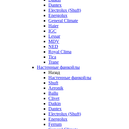
Dantex
Electrolux (Shuft)
Energolux
General Climate
Haier
IGC
Lessar
MDV
NED
Royal Clima
Tica
Trane
Настенные фанкойлы
Назад
Настенные фанкойлы
Shuft
Aeronik
Ballu
Clivet
Daikin
Dantex
Electrolux (Shuft)
Energolux
Ferrum