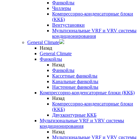
Фанкойлы
Чиллеры
Компрессорно-конденсаторные блоки
(ККБ)
Вентустановки
Мультизональные VRF и VRV системы
кондиционирования
General Climate
Назад
General Climate
Фанкойлы
Назад
Фанкойлы
Кассетные фанкойлы
Канальные фанкойлы
Настенные фанкойлы
Компрессорно-конденсаторные блоки (ККБ)
Назад
Компрессорно-конденсаторные блоки
(ККБ)
Двухконтурные ККБ
Мультизональные VRF и VRV системы
кондиционирования
Назад
Мультизональные VRF и VRV системы