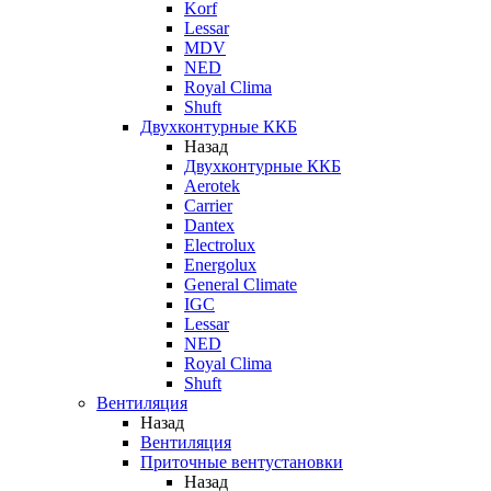
Korf
Lessar
MDV
NED
Royal Clima
Shuft
Двухконтурные ККБ
Назад
Двухконтурные ККБ
Aerotek
Carrier
Dantex
Electrolux
Energolux
General Climate
IGC
Lessar
NED
Royal Clima
Shuft
Вентиляция
Назад
Вентиляция
Приточные вентустановки
Назад