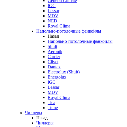
General Climate
IGC
Lessar
MDV
NED
Royal Clima
Напольно-потолочные фанкойлы
Назад
Напольно-потолочные фанкойлы
Shuft
Aeronik
Carrier
Clivet
Dantex
Electrolux (Shuft)
Energolux
IGC
Lessar
MDV
Royal Clima
Tica
Trane
Чиллеры
Назад
Чиллеры