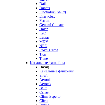
Daikin
Dantex
Electrolux (Shuft)
Energolux
Ferrum
General Climate
Haier
IGC
Lessar
MDV
NED
Royal Clima
Tica
Trane
Канальные фанкойлы
Назад
Канальные фанкойлы
Shuft
Aeronik
Aerotek
Ballu
Carrier
Clima Esperto
Clivet
Daikin