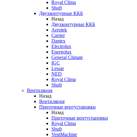
Royal Clima
Shuft
Двухконтурные ККБ
Назад
Двухконтурные ККБ
Aerotek
Carrier
Dantex
Electrolux
Energolux
General Climate
IGC
Lessar
NED
Royal Clima
Shuft
Вентиляция
Назад
Вентиляция
Приточные вентустановки
Назад
Приточные вентустановки
Royal Clima
Shuft
VentMachine