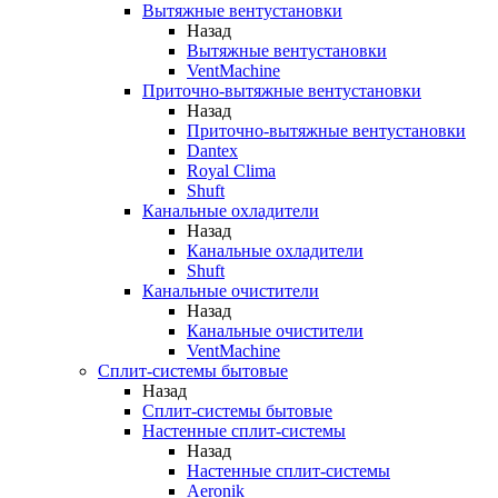
Вытяжные вентустановки
Назад
Вытяжные вентустановки
VentMachine
Приточно-вытяжные вентустановки
Назад
Приточно-вытяжные вентустановки
Dantex
Royal Clima
Shuft
Канальные охладители
Назад
Канальные охладители
Shuft
Канальные очистители
Назад
Канальные очистители
VentMachine
Сплит-системы бытовые
Назад
Сплит-системы бытовые
Настенные сплит-системы
Назад
Настенные сплит-системы
Aeronik