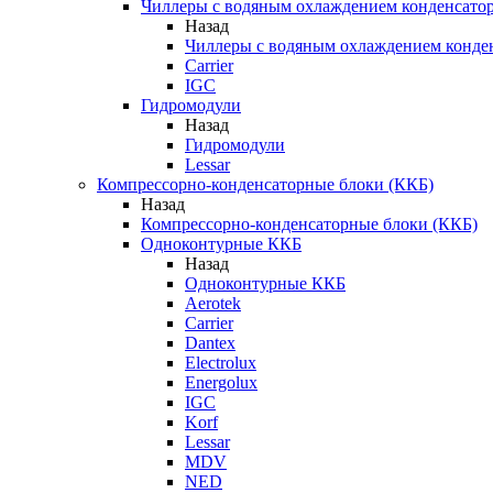
Чиллеры с водяным охлаждением конденсато
Назад
Чиллеры с водяным охлаждением конде
Carrier
IGC
Гидромодули
Назад
Гидромодули
Lessar
Компрессорно-конденсаторные блоки (ККБ)
Назад
Компрессорно-конденсаторные блоки (ККБ)
Одноконтурные ККБ
Назад
Одноконтурные ККБ
Aerotek
Carrier
Dantex
Electrolux
Energolux
IGC
Korf
Lessar
MDV
NED