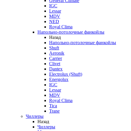
General Climate
IGC
Lessar
MDV
NED
Royal Clima
Напольно-потолочные фанкойлы
Назад
Напольно-потолочные фанкойлы
Shuft
Aeronik
Carrier
Clivet
Dantex
Electrolux (Shuft)
Energolux
IGC
Lessar
MDV
Royal Clima
Tica
Trane
Чиллеры
Назад
Чиллеры