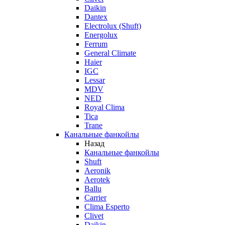
Daikin
Dantex
Electrolux (Shuft)
Energolux
Ferrum
General Climate
Haier
IGC
Lessar
MDV
NED
Royal Clima
Tica
Trane
Канальные фанкойлы
Назад
Канальные фанкойлы
Shuft
Aeronik
Aerotek
Ballu
Carrier
Clima Esperto
Clivet
Daikin