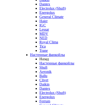
Dantex
Electrolux (Shuft)
Energolux
General Climate
Haier
IGC
Lessar
MDV
NED
Royal Clima
Tica
Trane
Настенные фанкойлы
Назад
Настенные фанкойлы
Shuft
Aeronik
Ballu
Clivet
Daikin
Dantex
Electrolux (Shuft)
Energolux
Ferrum