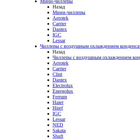
Мини-чиллеры
Назад
Мини-чиллеры
Aerotek
Carrier
Dantex
IGC
Lessar
Чиллеры с воздушным охлаждением конденса
Назад
Чиллеры с воздушным охлаждением кон
Aerotek
Carrier
Clint
Dantex
Electrolux
Energolux
Ferrum
Haier
Hiref
IGC
Lessar
NED
Sakata
Shuft