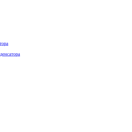
тора
денсатора