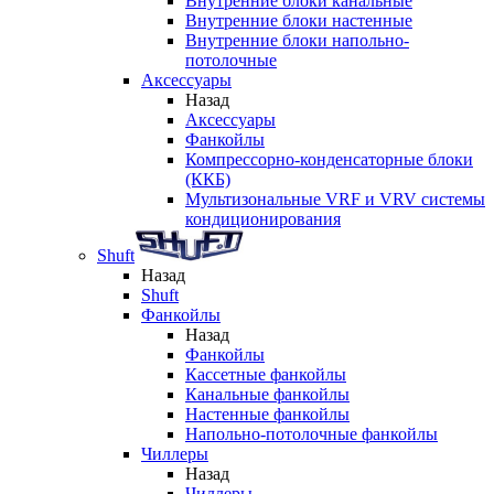
Внутренние блоки канальные
Внутренние блоки настенные
Внутренние блоки напольно-
потолочные
Аксессуары
Назад
Аксессуары
Фанкойлы
Компрессорно-конденсаторные блоки
(ККБ)
Мультизональные VRF и VRV системы
кондиционирования
Shuft
Назад
Shuft
Фанкойлы
Назад
Фанкойлы
Кассетные фанкойлы
Канальные фанкойлы
Настенные фанкойлы
Напольно-потолочные фанкойлы
Чиллеры
Назад
Чиллеры