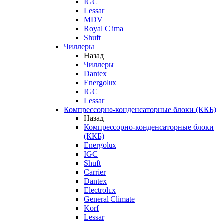
IGC
Lessar
MDV
Royal Clima
Shuft
Чиллеры
Назад
Чиллеры
Dantex
Energolux
IGC
Lessar
Компрессорно-конденсаторные блоки (ККБ)
Назад
Компрессорно-конденсаторные блоки
(ККБ)
Energolux
IGC
Shuft
Carrier
Dantex
Electrolux
General Climate
Korf
Lessar