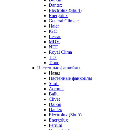
Dantex
Electrolux (Shuft)
Energolux
General Climate
Haier
IGC
Lessar
MDV
NED
Royal Clima
Tica
Trane
Настенные фанкойлы
Назад
Настенные фанкойлы
Shuft
Aeronik
Ballu
Clivet
Daikin
Dantex
Electrolux (Shuft)
Energolux
Ferrum