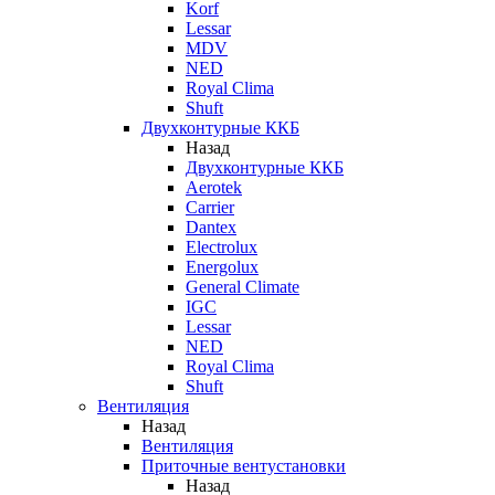
Korf
Lessar
MDV
NED
Royal Clima
Shuft
Двухконтурные ККБ
Назад
Двухконтурные ККБ
Aerotek
Carrier
Dantex
Electrolux
Energolux
General Climate
IGC
Lessar
NED
Royal Clima
Shuft
Вентиляция
Назад
Вентиляция
Приточные вентустановки
Назад