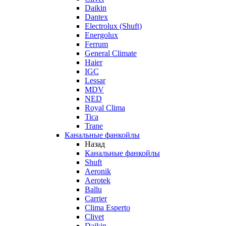
Daikin
Dantex
Electrolux (Shuft)
Energolux
Ferrum
General Climate
Haier
IGC
Lessar
MDV
NED
Royal Clima
Tica
Trane
Канальные фанкойлы
Назад
Канальные фанкойлы
Shuft
Aeronik
Aerotek
Ballu
Carrier
Clima Esperto
Clivet
Daikin