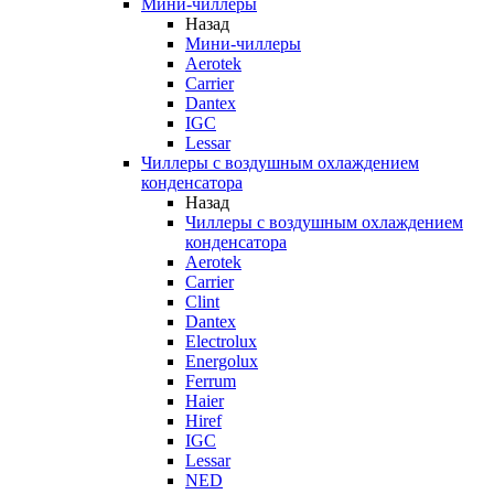
Мини-чиллеры
Назад
Мини-чиллеры
Aerotek
Carrier
Dantex
IGC
Lessar
Чиллеры с воздушным охлаждением
конденсатора
Назад
Чиллеры с воздушным охлаждением
конденсатора
Aerotek
Carrier
Clint
Dantex
Electrolux
Energolux
Ferrum
Haier
Hiref
IGC
Lessar
NED