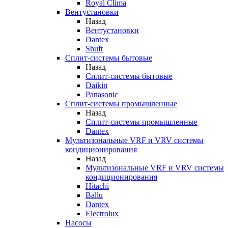
Royal Clima
Вентустановки
Назад
Вентустановки
Dantex
Shuft
Сплит-системы бытовые
Назад
Сплит-системы бытовые
Daikin
Panasonic
Сплит-системы промышленные
Назад
Сплит-системы промышленные
Dantex
Мультизональные VRF и VRV системы
кондиционирования
Назад
Мультизональные VRF и VRV системы
кондиционирования
Hitachi
Ballu
Dantex
Electrolux
Насосы