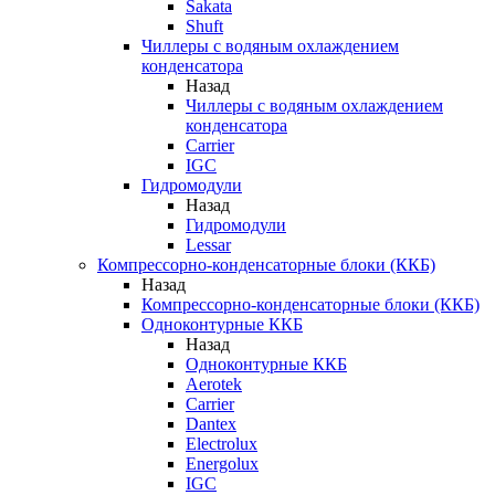
Sakata
Shuft
Чиллеры с водяным охлаждением
конденсатора
Назад
Чиллеры с водяным охлаждением
конденсатора
Carrier
IGC
Гидромодули
Назад
Гидромодули
Lessar
Компрессорно-конденсаторные блоки (ККБ)
Назад
Компрессорно-конденсаторные блоки (ККБ)
Одноконтурные ККБ
Назад
Одноконтурные ККБ
Aerotek
Carrier
Dantex
Electrolux
Energolux
IGC