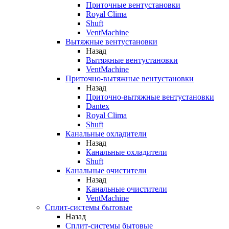
Приточные вентустановки
Royal Clima
Shuft
VentMachine
Вытяжные вентустановки
Назад
Вытяжные вентустановки
VentMachine
Приточно-вытяжные вентустановки
Назад
Приточно-вытяжные вентустановки
Dantex
Royal Clima
Shuft
Канальные охладители
Назад
Канальные охладители
Shuft
Канальные очистители
Назад
Канальные очистители
VentMachine
Сплит-системы бытовые
Назад
Сплит-системы бытовые