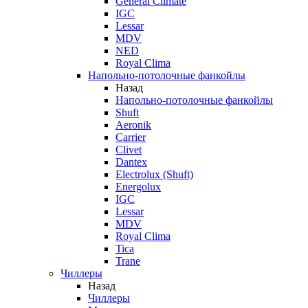
General Climate
IGC
Lessar
MDV
NED
Royal Clima
Напольно-потолочные фанкойлы
Назад
Напольно-потолочные фанкойлы
Shuft
Aeronik
Carrier
Clivet
Dantex
Electrolux (Shuft)
Energolux
IGC
Lessar
MDV
Royal Clima
Tica
Trane
Чиллеры
Назад
Чиллеры