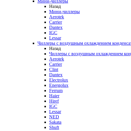
Мини-чиллеры
Назад
Мини-чиллеры
Aerotek
Carrier
Dantex
IGC
Lessar
Чиллеры с воздушным охлаждением конденса
Назад
Чиллеры с воздушным охлаждением кон
Aerotek
Carrier
Clint
Dantex
Electrolux
Energolux
Ferrum
Haier
Hiref
IGC
Lessar
NED
Sakata
Shuft