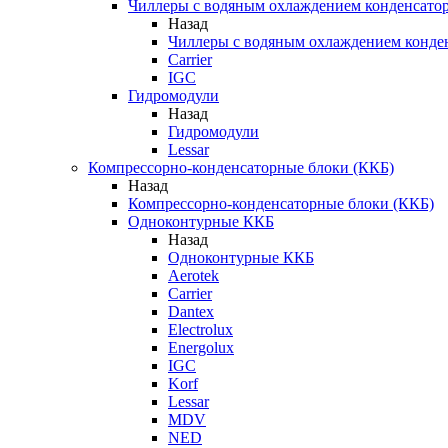
Чиллеры с водяным охлаждением конденсато
Назад
Чиллеры с водяным охлаждением конде
Carrier
IGC
Гидромодули
Назад
Гидромодули
Lessar
Компрессорно-конденсаторные блоки (ККБ)
Назад
Компрессорно-конденсаторные блоки (ККБ)
Одноконтурные ККБ
Назад
Одноконтурные ККБ
Aerotek
Carrier
Dantex
Electrolux
Energolux
IGC
Korf
Lessar
MDV
NED