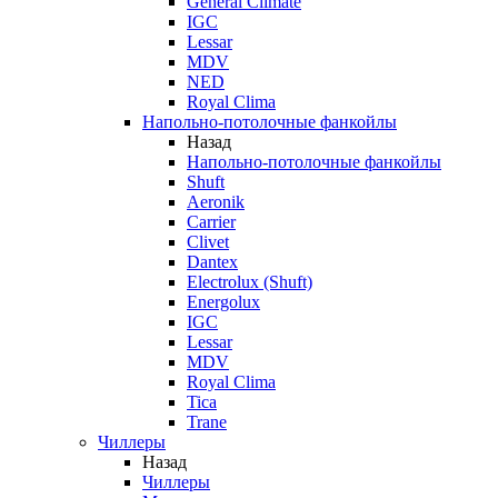
General Climate
IGC
Lessar
MDV
NED
Royal Clima
Напольно-потолочные фанкойлы
Назад
Напольно-потолочные фанкойлы
Shuft
Aeronik
Carrier
Clivet
Dantex
Electrolux (Shuft)
Energolux
IGC
Lessar
MDV
Royal Clima
Tica
Trane
Чиллеры
Назад
Чиллеры