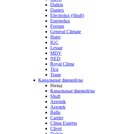
Daikin
Dantex
Electrolux (Shuft)
Energolux
Ferrum
General Climate
Haier
IGC
Lessar
MDV
NED
Royal Clima
Tica
Trane
Канальные фанкойлы
Назад
Канальные фанкойлы
Shuft
Aeronik
Aerotek
Ballu
Carrier
Clima Esperto
Clivet
Daikin