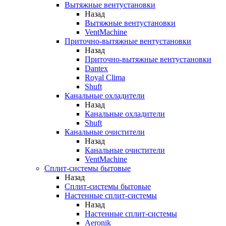
Вытяжные вентустановки
Назад
Вытяжные вентустановки
VentMachine
Приточно-вытяжные вентустановки
Назад
Приточно-вытяжные вентустановки
Dantex
Royal Clima
Shuft
Канальные охладители
Назад
Канальные охладители
Shuft
Канальные очистители
Назад
Канальные очистители
VentMachine
Сплит-системы бытовые
Назад
Сплит-системы бытовые
Настенные сплит-системы
Назад
Настенные сплит-системы
Aeronik