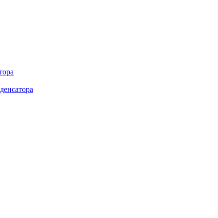
тора
денсатора