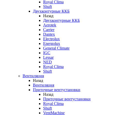
Royal Clima
Shuft
Двухконтурные ККБ
Назад
Двухконтурные ККБ
Aerotek
Carrier
Dantex
Electrolux
Energolux
General Climate
IGC
Lessar
NED
Royal Clima
Shuft
Вентиляция
Назад
Вентиляция
Приточные вентустановки
Назад
Приточные вентустановки
Royal Clima
Shuft
VentMachine