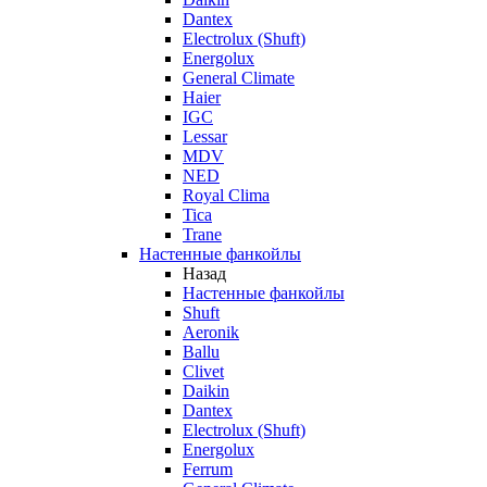
Dantex
Electrolux (Shuft)
Energolux
General Climate
Haier
IGC
Lessar
MDV
NED
Royal Clima
Tica
Trane
Настенные фанкойлы
Назад
Настенные фанкойлы
Shuft
Aeronik
Ballu
Clivet
Daikin
Dantex
Electrolux (Shuft)
Energolux
Ferrum