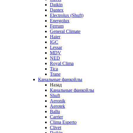
Daikin
Dantex
Electrolux (Shuft)
Energolux
Ferrum
General Climate
Haier
IGC
Lessar
MDV
NED
Royal Clima
Tica
Trane
Канальные фанкойлы
Назад
Канальные фанкойлы
Shuft
Aeronik
Aerotek
Ballu
Carrier
Clima Esperto
Clivet
Daikin