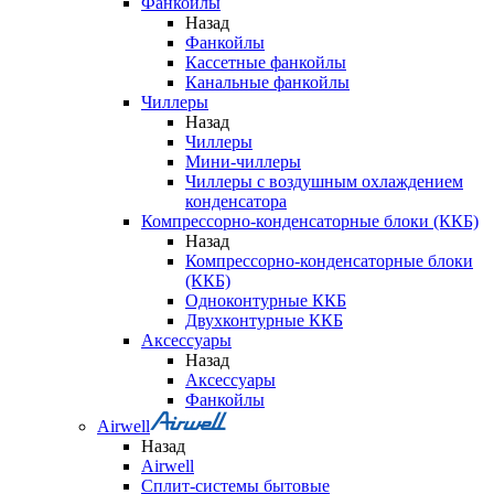
Фанкойлы
Назад
Фанкойлы
Кассетные фанкойлы
Канальные фанкойлы
Чиллеры
Назад
Чиллеры
Мини-чиллеры
Чиллеры с воздушным охлаждением
конденсатора
Компрессорно-конденсаторные блоки (ККБ)
Назад
Компрессорно-конденсаторные блоки
(ККБ)
Одноконтурные ККБ
Двухконтурные ККБ
Аксессуары
Назад
Аксессуары
Фанкойлы
Airwell
Назад
Airwell
Сплит-системы бытовые