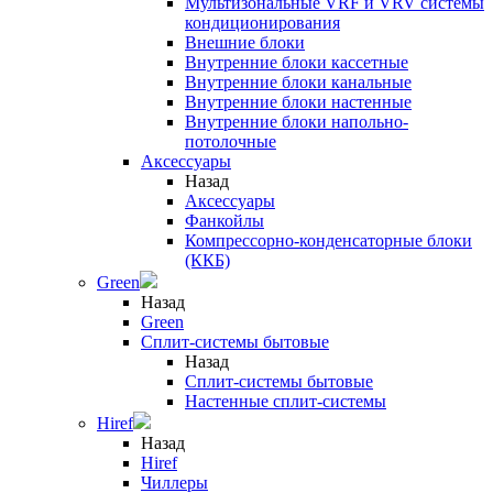
Мультизональные VRF и VRV системы
кондиционирования
Внешние блоки
Внутренние блоки кассетные
Внутренние блоки канальные
Внутренние блоки настенные
Внутренние блоки напольно-
потолочные
Аксессуары
Назад
Аксессуары
Фанкойлы
Компрессорно-конденсаторные блоки
(ККБ)
Green
Назад
Green
Сплит-системы бытовые
Назад
Сплит-системы бытовые
Настенные сплит-системы
Hiref
Назад
Hiref
Чиллеры