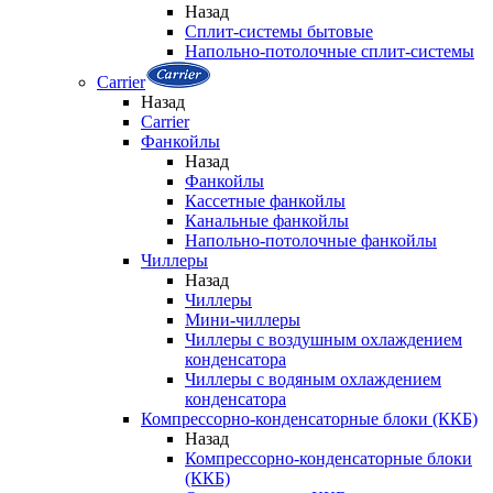
Назад
Сплит-системы бытовые
Напольно-потолочные сплит-системы
Carrier
Назад
Carrier
Фанкойлы
Назад
Фанкойлы
Кассетные фанкойлы
Канальные фанкойлы
Напольно-потолочные фанкойлы
Чиллеры
Назад
Чиллеры
Мини-чиллеры
Чиллеры с воздушным охлаждением
конденсатора
Чиллеры с водяным охлаждением
конденсатора
Компрессорно-конденсаторные блоки (ККБ)
Назад
Компрессорно-конденсаторные блоки
(ККБ)