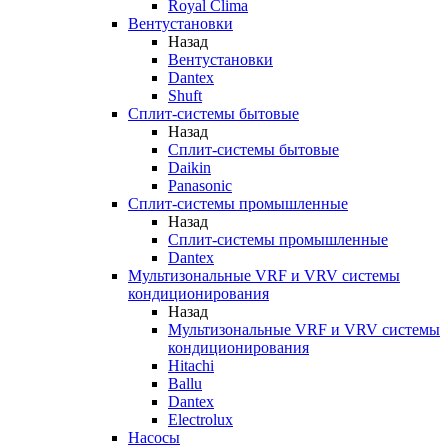
Royal Clima
Вентустановки
Назад
Вентустановки
Dantex
Shuft
Сплит-системы бытовые
Назад
Сплит-системы бытовые
Daikin
Panasonic
Сплит-системы промышленные
Назад
Сплит-системы промышленные
Dantex
Мультизональные VRF и VRV системы
кондиционирования
Назад
Мультизональные VRF и VRV системы
кондиционирования
Hitachi
Ballu
Dantex
Electrolux
Насосы