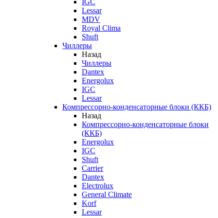
IGC
Lessar
MDV
Royal Clima
Shuft
Чиллеры
Назад
Чиллеры
Dantex
Energolux
IGC
Lessar
Компрессорно-конденсаторные блоки (ККБ)
Назад
Компрессорно-конденсаторные блоки
(ККБ)
Energolux
IGC
Shuft
Carrier
Dantex
Electrolux
General Climate
Korf
Lessar