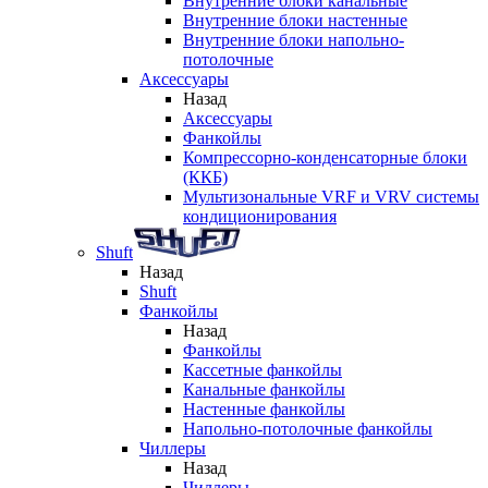
Внутренние блоки канальные
Внутренние блоки настенные
Внутренние блоки напольно-
потолочные
Аксессуары
Назад
Аксессуары
Фанкойлы
Компрессорно-конденсаторные блоки
(ККБ)
Мультизональные VRF и VRV системы
кондиционирования
Shuft
Назад
Shuft
Фанкойлы
Назад
Фанкойлы
Кассетные фанкойлы
Канальные фанкойлы
Настенные фанкойлы
Напольно-потолочные фанкойлы
Чиллеры
Назад
Чиллеры