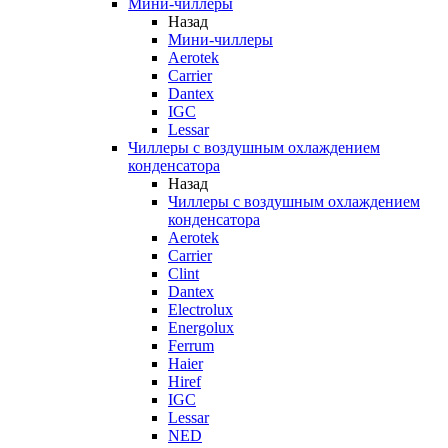
Мини-чиллеры
Назад
Мини-чиллеры
Aerotek
Carrier
Dantex
IGC
Lessar
Чиллеры с воздушным охлаждением
конденсатора
Назад
Чиллеры с воздушным охлаждением
конденсатора
Aerotek
Carrier
Clint
Dantex
Electrolux
Energolux
Ferrum
Haier
Hiref
IGC
Lessar
NED