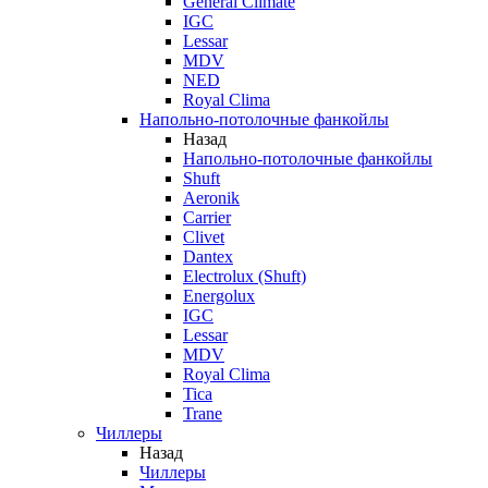
General Climate
IGC
Lessar
MDV
NED
Royal Clima
Напольно-потолочные фанкойлы
Назад
Напольно-потолочные фанкойлы
Shuft
Aeronik
Carrier
Clivet
Dantex
Electrolux (Shuft)
Energolux
IGC
Lessar
MDV
Royal Clima
Tica
Trane
Чиллеры
Назад
Чиллеры