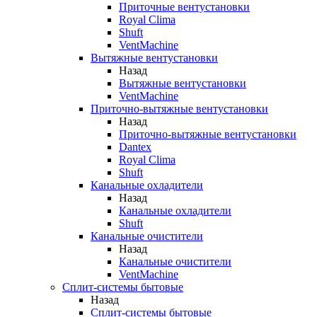
Приточные вентустановки
Royal Clima
Shuft
VentMachine
Вытяжные вентустановки
Назад
Вытяжные вентустановки
VentMachine
Приточно-вытяжные вентустановки
Назад
Приточно-вытяжные вентустановки
Dantex
Royal Clima
Shuft
Канальные охладители
Назад
Канальные охладители
Shuft
Канальные очистители
Назад
Канальные очистители
VentMachine
Сплит-системы бытовые
Назад
Сплит-системы бытовые