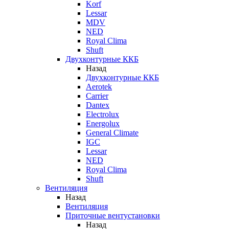
Korf
Lessar
MDV
NED
Royal Clima
Shuft
Двухконтурные ККБ
Назад
Двухконтурные ККБ
Aerotek
Carrier
Dantex
Electrolux
Energolux
General Climate
IGC
Lessar
NED
Royal Clima
Shuft
Вентиляция
Назад
Вентиляция
Приточные вентустановки
Назад