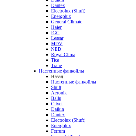
Dantex
Electrolux (Shuft)
Energolux
General Climate
Haier
IGC
Lessar
MDV
NED
Royal Clima
Tica
Trane
Настенные фанкойлы
Назад
Настенные фанкойлы
Shuft
Aeronik
Ballu
Clivet
Daikin
Dantex
Electrolux (Shuft)
Energolux
Ferrum