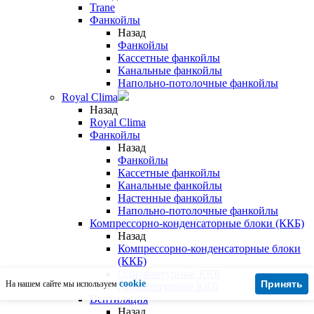
Trane
Фанкойлы
Назад
Фанкойлы
Кассетные фанкойлы
Канальные фанкойлы
Напольно-потолочные фанкойлы
Royal Clima
Назад
Royal Clima
Фанкойлы
Назад
Фанкойлы
Кассетные фанкойлы
Канальные фанкойлы
Настенные фанкойлы
Напольно-потолочные фанкойлы
Компрессорно-конденсаторные блоки (ККБ)
Назад
Компрессорно-конденсаторные блоки
(ККБ)
Одноконтурные ККБ
cookie
Принять
На нашем сайте мы используем
Двухконтурные ККБ
Вентиляция
Назад