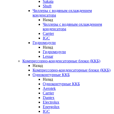
Sakata
Shuft
Чиллеры с водяным охлаждением
конденсатора
Назад
Чиллеры с водяным охлаждением
конденсатора
Carrier
IGC
Гидромодули
Назад
Гидромодули
Lessar
Компрессорно-конденсаторные блоки (ККБ)
Назад
Компрессорно-конденсаторные блоки (ККБ)
Одноконтурные ККБ
Назад
Одноконтурные ККБ
Aerotek
Carrier
Dantex
Electrolux
Energolux
IGC