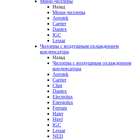
Мини-чиллеры
Назад
Мини-чиллеры
Aerotek
Carrier
Dantex
IGC
Lessar
Чиллеры с воздушным охлаждением
конденсатора
Назад
Чиллеры с воздушным охлаждением
конденсатора
Aerotek
Carrier
Clint
Dantex
Electrolux
Energolux
Ferrum
Haier
Hiref
IGC
Lessar
NED