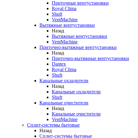
Приточные вентустановки
Royal Clima
Shuft
VentMachine
Вытяжные вентустановки
Назад
Вытяжные вентустановки
VentMachine
Приточно-вытяжные вентустановки
Назад
Приточно-вытяжные вентустановки
Dantex
Royal Clima
Shuft
Канальные охладители
Назад
Канальные охладители
Shuft
Канальные очистители
Назад
Канальные очистители
VentMachine
Сплит-системы бытовые
Назад
Сплит-системы бытовые