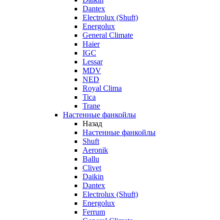
Dantex
Electrolux (Shuft)
Energolux
General Climate
Haier
IGC
Lessar
MDV
NED
Royal Clima
Tica
Trane
Настенные фанкойлы
Назад
Настенные фанкойлы
Shuft
Aeronik
Ballu
Clivet
Daikin
Dantex
Electrolux (Shuft)
Energolux
Ferrum