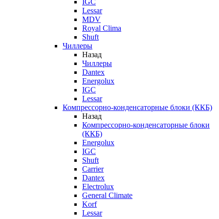
IGC
Lessar
MDV
Royal Clima
Shuft
Чиллеры
Назад
Чиллеры
Dantex
Energolux
IGC
Lessar
Компрессорно-конденсаторные блоки (ККБ)
Назад
Компрессорно-конденсаторные блоки
(ККБ)
Energolux
IGC
Shuft
Carrier
Dantex
Electrolux
General Climate
Korf
Lessar