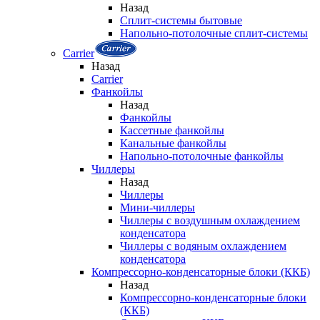
Назад
Сплит-системы бытовые
Напольно-потолочные сплит-системы
Carrier
Назад
Carrier
Фанкойлы
Назад
Фанкойлы
Кассетные фанкойлы
Канальные фанкойлы
Напольно-потолочные фанкойлы
Чиллеры
Назад
Чиллеры
Мини-чиллеры
Чиллеры с воздушным охлаждением
конденсатора
Чиллеры с водяным охлаждением
конденсатора
Компрессорно-конденсаторные блоки (ККБ)
Назад
Компрессорно-конденсаторные блоки
(ККБ)