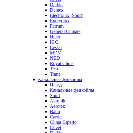
Daikin
Dantex
Electrolux (Shuft)
Energolux
Ferrum
General Climate
Haier
IGC
Lessar
MDV
NED
Royal Clima
Tica
Trane
Канальные фанкойлы
Назад
Канальные фанкойлы
Shuft
Aeronik
Aerotek
Ballu
Carrier
Clima Esperto
Clivet
Daikin