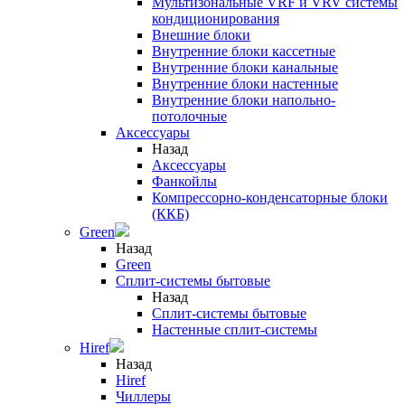
Мультизональные VRF и VRV системы
кондиционирования
Внешние блоки
Внутренние блоки кассетные
Внутренние блоки канальные
Внутренние блоки настенные
Внутренние блоки напольно-
потолочные
Аксессуары
Назад
Аксессуары
Фанкойлы
Компрессорно-конденсаторные блоки
(ККБ)
Green
Назад
Green
Сплит-системы бытовые
Назад
Сплит-системы бытовые
Настенные сплит-системы
Hiref
Назад
Hiref
Чиллеры