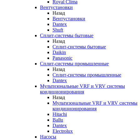
Royal Clima
Вентустановки
Назад
Вентустановки
Dantex
Shuft
Сплит-системы бытовые
Назад
Сплит-системы бытовые
Daikin
Panasonic
Сплит-системы промышленные
Назад
Сплит-системы промышленные
Dantex
Мультизональные VRF и VRV системы
кондиционирования
Назад
Мультизональные VRF и VRV системы
кондиционирования
Hitachi
Ballu
Dantex
Electrolux
Насосы