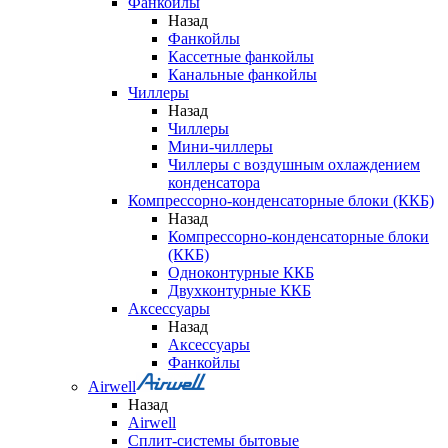
Фанкойлы
Назад
Фанкойлы
Кассетные фанкойлы
Канальные фанкойлы
Чиллеры
Назад
Чиллеры
Мини-чиллеры
Чиллеры с воздушным охлаждением
конденсатора
Компрессорно-конденсаторные блоки (ККБ)
Назад
Компрессорно-конденсаторные блоки
(ККБ)
Одноконтурные ККБ
Двухконтурные ККБ
Аксессуары
Назад
Аксессуары
Фанкойлы
Airwell
Назад
Airwell
Сплит-системы бытовые