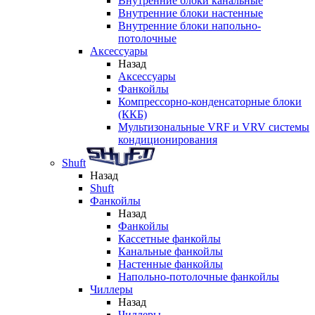
Внутренние блоки канальные
Внутренние блоки настенные
Внутренние блоки напольно-
потолочные
Аксессуары
Назад
Аксессуары
Фанкойлы
Компрессорно-конденсаторные блоки
(ККБ)
Мультизональные VRF и VRV системы
кондиционирования
Shuft
Назад
Shuft
Фанкойлы
Назад
Фанкойлы
Кассетные фанкойлы
Канальные фанкойлы
Настенные фанкойлы
Напольно-потолочные фанкойлы
Чиллеры
Назад
Чиллеры