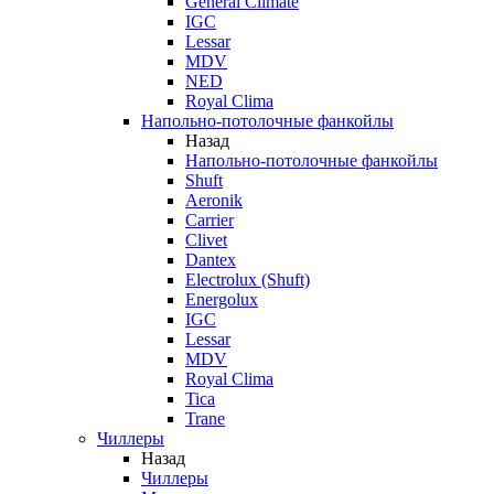
General Climate
IGC
Lessar
MDV
NED
Royal Clima
Напольно-потолочные фанкойлы
Назад
Напольно-потолочные фанкойлы
Shuft
Aeronik
Carrier
Clivet
Dantex
Electrolux (Shuft)
Energolux
IGC
Lessar
MDV
Royal Clima
Tica
Trane
Чиллеры
Назад
Чиллеры