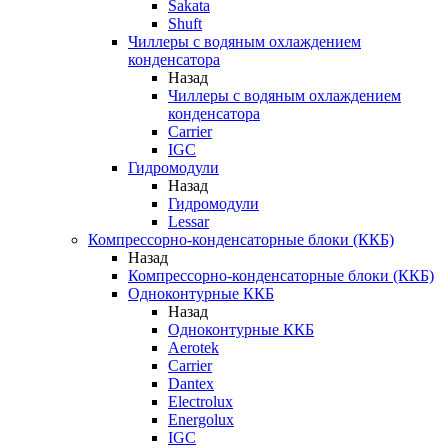
Sakata
Shuft
Чиллеры с водяным охлаждением
конденсатора
Назад
Чиллеры с водяным охлаждением
конденсатора
Carrier
IGC
Гидромодули
Назад
Гидромодули
Lessar
Компрессорно-конденсаторные блоки (ККБ)
Назад
Компрессорно-конденсаторные блоки (ККБ)
Одноконтурные ККБ
Назад
Одноконтурные ККБ
Aerotek
Carrier
Dantex
Electrolux
Energolux
IGC