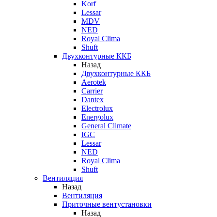
Korf
Lessar
MDV
NED
Royal Clima
Shuft
Двухконтурные ККБ
Назад
Двухконтурные ККБ
Aerotek
Carrier
Dantex
Electrolux
Energolux
General Climate
IGC
Lessar
NED
Royal Clima
Shuft
Вентиляция
Назад
Вентиляция
Приточные вентустановки
Назад