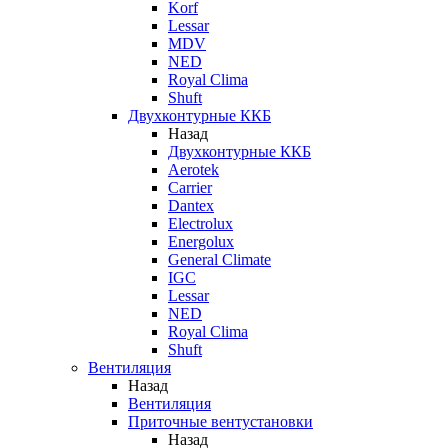
Korf
Lessar
MDV
NED
Royal Clima
Shuft
Двухконтурные ККБ
Назад
Двухконтурные ККБ
Aerotek
Carrier
Dantex
Electrolux
Energolux
General Climate
IGC
Lessar
NED
Royal Clima
Shuft
Вентиляция
Назад
Вентиляция
Приточные вентустановки
Назад