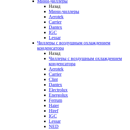
Мини-чиллеры
Назад
Мини-чиллеры
Aerotek
Carrier
Dantex
IGC
Lessar
Чиллеры с воздушным охлаждением
конденсатора
Назад
Чиллеры с воздушным охлаждением
конденсатора
Aerotek
Carrier
Clint
Dantex
Electrolux
Energolux
Ferrum
Haier
Hiref
IGC
Lessar
NED