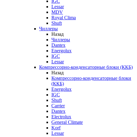
IGC
Lessar
MDV
Royal Clima
Shuft
Чиллеры
Назад
Чиллеры
Dantex
Energolux
IGC
Lessar
Компрессорно-конденсаторные блоки (ККБ)
Назад
Компрессорно-конденсаторные блоки
(ККБ)
Energolux
IGC
Shuft
Carrier
Dantex
Electrolux
General Climate
Korf
Lessar