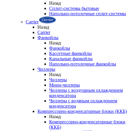
Назад
Сплит-системы бытовые
Напольно-потолочные сплит-системы
Carrier
Назад
Carrier
Фанкойлы
Назад
Фанкойлы
Кассетные фанкойлы
Канальные фанкойлы
Напольно-потолочные фанкойлы
Чиллеры
Назад
Чиллеры
Мини-чиллеры
Чиллеры с воздушным охлаждением
конденсатора
Чиллеры с водяным охлаждением
конденсатора
Компрессорно-конденсаторные блоки (ККБ)
Назад
Компрессорно-конденсаторные блоки
(ККБ)