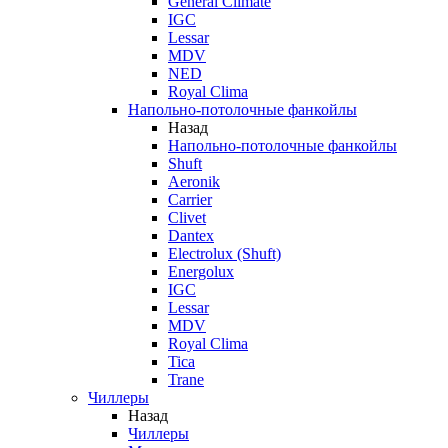
General Climate
IGC
Lessar
MDV
NED
Royal Clima
Напольно-потолочные фанкойлы
Назад
Напольно-потолочные фанкойлы
Shuft
Aeronik
Carrier
Clivet
Dantex
Electrolux (Shuft)
Energolux
IGC
Lessar
MDV
Royal Clima
Tica
Trane
Чиллеры
Назад
Чиллеры