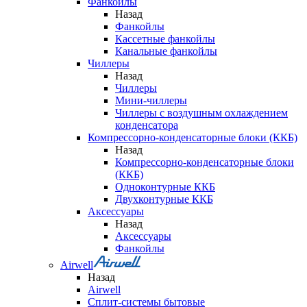
Фанкойлы
Назад
Фанкойлы
Кассетные фанкойлы
Канальные фанкойлы
Чиллеры
Назад
Чиллеры
Мини-чиллеры
Чиллеры с воздушным охлаждением
конденсатора
Компрессорно-конденсаторные блоки (ККБ)
Назад
Компрессорно-конденсаторные блоки
(ККБ)
Одноконтурные ККБ
Двухконтурные ККБ
Аксессуары
Назад
Аксессуары
Фанкойлы
Airwell
Назад
Airwell
Сплит-системы бытовые