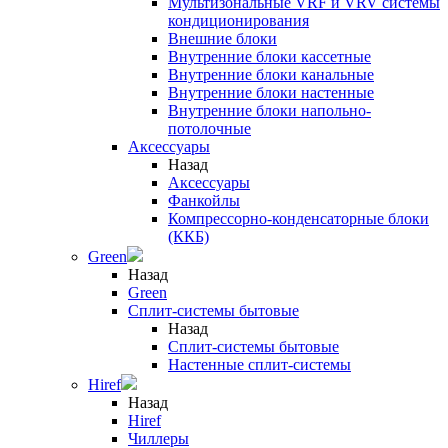
Мультизональные VRF и VRV системы
кондиционирования
Внешние блоки
Внутренние блоки кассетные
Внутренние блоки канальные
Внутренние блоки настенные
Внутренние блоки напольно-
потолочные
Аксессуары
Назад
Аксессуары
Фанкойлы
Компрессорно-конденсаторные блоки
(ККБ)
Green
Назад
Green
Сплит-системы бытовые
Назад
Сплит-системы бытовые
Настенные сплит-системы
Hiref
Назад
Hiref
Чиллеры