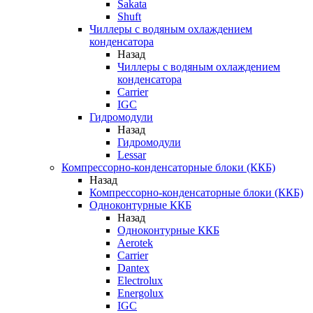
Sakata
Shuft
Чиллеры с водяным охлаждением
конденсатора
Назад
Чиллеры с водяным охлаждением
конденсатора
Carrier
IGC
Гидромодули
Назад
Гидромодули
Lessar
Компрессорно-конденсаторные блоки (ККБ)
Назад
Компрессорно-конденсаторные блоки (ККБ)
Одноконтурные ККБ
Назад
Одноконтурные ККБ
Aerotek
Carrier
Dantex
Electrolux
Energolux
IGC