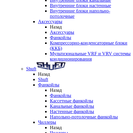
Внутренние блоки канальные
Внутренние блоки настенные
Внутренние блоки напольно-
потолочные
Аксессуары
Назад
Аксессуары
Фанкойлы
Компрессорно-конденсаторные блоки
(ККБ)
Мультизональные VRF и VRV системы
кондиционирования
Shuft
Назад
Shuft
Фанкойлы
Назад
Фанкойлы
Кассетные фанкойлы
Канальные фанкойлы
Настенные фанкойлы
Напольно-потолочные фанкойлы
Чиллеры
Назад
Чиллеры