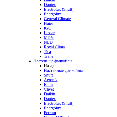
Dantex
Electrolux (Shuft)
Energolux
General Climate
Haier
IGC
Lessar
MDV
NED
Royal Clima
Tica
Trane
Настенные фанкойлы
Назад
Настенные фанкойлы
Shuft
Aeronik
Ballu
Clivet
Daikin
Dantex
Electrolux (Shuft)
Energolux
Ferrum