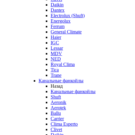
Daikin
Dantex
Electrolux (Shuft)
Energolux
Ferrum
General Climate
Haier
IGC
Lessar
MDV
NED
Royal Clima
Tica
Trane
Канальные фанкойлы
Назад
Канальные фанкойлы
Shuft
Aeronik
Aerotek
Ballu
Carrier
Clima Esperto
Clivet
Daikin