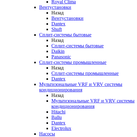
Royal Clima
Вентустановки
Назад
Вентустановки
Dantex
Shuft
Сплит-системы бытовые
Назад
Сплит-системы бытовые
Daikin
Panasonic
Сплит-системы промышленные
Назад
Сплит-системы промышленные
Dantex
Мультизональные VRF и VRV системы
кондиционирования
Назад
Мультизональные VRF и VRV системы
кондиционирования
Hitachi
Ballu
Dantex
Electrolux
Насосы