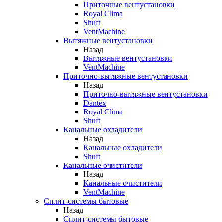
Приточные вентустановки
Royal Clima
Shuft
VentMachine
Вытяжные вентустановки
Назад
Вытяжные вентустановки
VentMachine
Приточно-вытяжные вентустановки
Назад
Приточно-вытяжные вентустановки
Dantex
Royal Clima
Shuft
Канальные охладители
Назад
Канальные охладители
Shuft
Канальные очистители
Назад
Канальные очистители
VentMachine
Сплит-системы бытовые
Назад
Сплит-системы бытовые