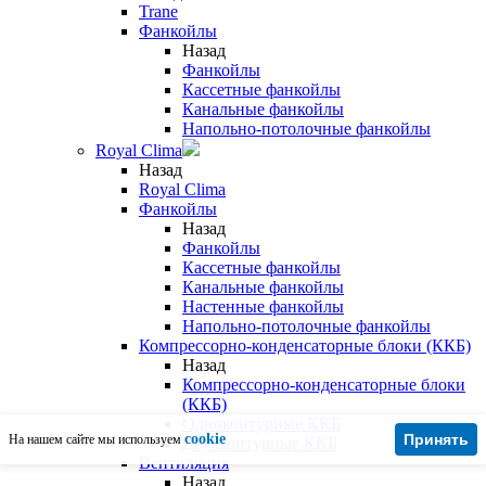
Trane
Фанкойлы
Назад
Фанкойлы
Кассетные фанкойлы
Канальные фанкойлы
Напольно-потолочные фанкойлы
Royal Clima
Назад
Royal Clima
Фанкойлы
Назад
Фанкойлы
Кассетные фанкойлы
Канальные фанкойлы
Настенные фанкойлы
Напольно-потолочные фанкойлы
Компрессорно-конденсаторные блоки (ККБ)
Назад
Компрессорно-конденсаторные блоки
(ККБ)
Одноконтурные ККБ
cookie
Принять
На нашем сайте мы используем
Двухконтурные ККБ
Вентиляция
Назад