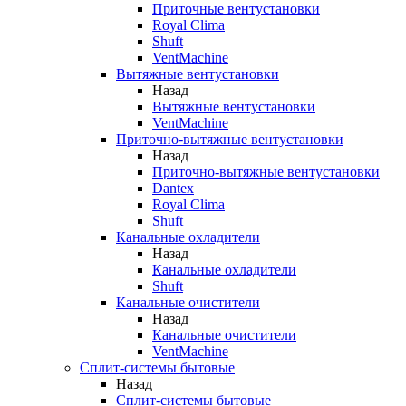
Приточные вентустановки
Royal Clima
Shuft
VentMachine
Вытяжные вентустановки
Назад
Вытяжные вентустановки
VentMachine
Приточно-вытяжные вентустановки
Назад
Приточно-вытяжные вентустановки
Dantex
Royal Clima
Shuft
Канальные охладители
Назад
Канальные охладители
Shuft
Канальные очистители
Назад
Канальные очистители
VentMachine
Сплит-системы бытовые
Назад
Сплит-системы бытовые