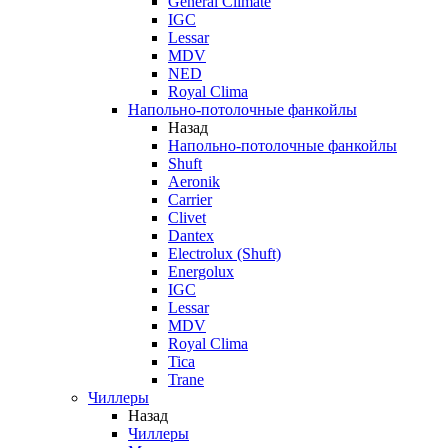
General Climate
IGC
Lessar
MDV
NED
Royal Clima
Напольно-потолочные фанкойлы
Назад
Напольно-потолочные фанкойлы
Shuft
Aeronik
Carrier
Clivet
Dantex
Electrolux (Shuft)
Energolux
IGC
Lessar
MDV
Royal Clima
Tica
Trane
Чиллеры
Назад
Чиллеры