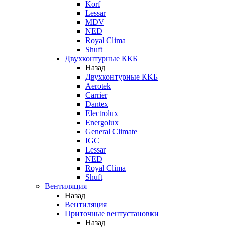
Korf
Lessar
MDV
NED
Royal Clima
Shuft
Двухконтурные ККБ
Назад
Двухконтурные ККБ
Aerotek
Carrier
Dantex
Electrolux
Energolux
General Climate
IGC
Lessar
NED
Royal Clima
Shuft
Вентиляция
Назад
Вентиляция
Приточные вентустановки
Назад