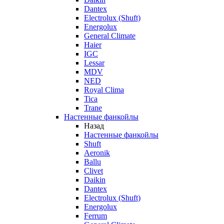
Dantex
Electrolux (Shuft)
Energolux
General Climate
Haier
IGC
Lessar
MDV
NED
Royal Clima
Tica
Trane
Настенные фанкойлы
Назад
Настенные фанкойлы
Shuft
Aeronik
Ballu
Clivet
Daikin
Dantex
Electrolux (Shuft)
Energolux
Ferrum