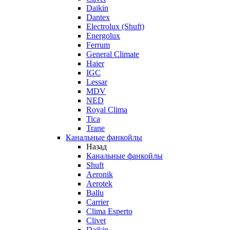
Daikin
Dantex
Electrolux (Shuft)
Energolux
Ferrum
General Climate
Haier
IGC
Lessar
MDV
NED
Royal Clima
Tica
Trane
Канальные фанкойлы
Назад
Канальные фанкойлы
Shuft
Aeronik
Aerotek
Ballu
Carrier
Clima Esperto
Clivet
Daikin