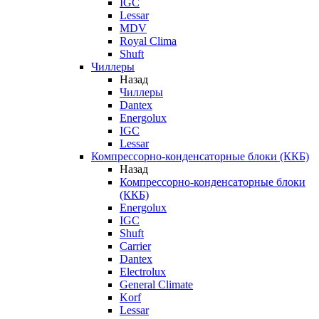
IGC
Lessar
MDV
Royal Clima
Shuft
Чиллеры
Назад
Чиллеры
Dantex
Energolux
IGC
Lessar
Компрессорно-конденсаторные блоки (ККБ)
Назад
Компрессорно-конденсаторные блоки
(ККБ)
Energolux
IGC
Shuft
Carrier
Dantex
Electrolux
General Climate
Korf
Lessar