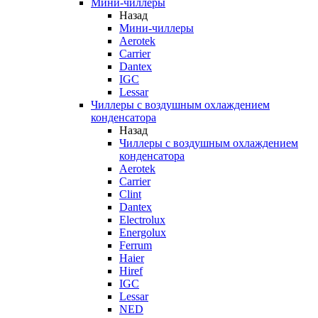
Мини-чиллеры
Назад
Мини-чиллеры
Aerotek
Carrier
Dantex
IGC
Lessar
Чиллеры с воздушным охлаждением
конденсатора
Назад
Чиллеры с воздушным охлаждением
конденсатора
Aerotek
Carrier
Clint
Dantex
Electrolux
Energolux
Ferrum
Haier
Hiref
IGC
Lessar
NED