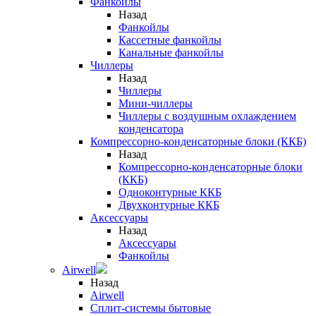
Фанкойлы
Назад
Фанкойлы
Кассетные фанкойлы
Канальные фанкойлы
Чиллеры
Назад
Чиллеры
Мини-чиллеры
Чиллеры с воздушным охлаждением
конденсатора
Компрессорно-конденсаторные блоки (ККБ)
Назад
Компрессорно-конденсаторные блоки
(ККБ)
Одноконтурные ККБ
Двухконтурные ККБ
Аксессуары
Назад
Аксессуары
Фанкойлы
Airwell
Назад
Airwell
Сплит-системы бытовые