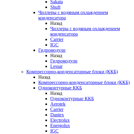
Sakata
Shuft
Чиллеры с водяным охлаждением
конденсатора
Назад
Чиллеры с водяным охлаждением
конденсатора
Carrier
IGC
Гидромодули
Назад
Гидромодули
Lessar
Компрессорно-конденсаторные блоки (ККБ)
Назад
Компрессорно-конденсаторные блоки (ККБ)
Одноконтурные ККБ
Назад
Одноконтурные ККБ
Aerotek
Carrier
Dantex
Electrolux
Energolux
IGC