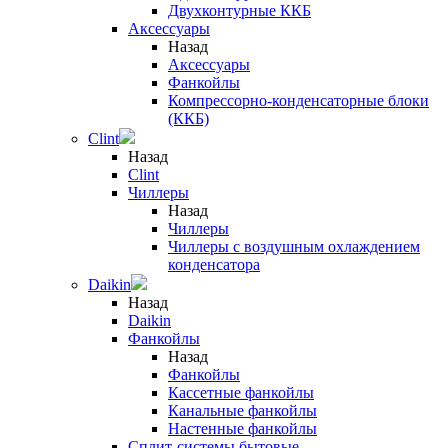
Двухконтурные ККБ
Аксессуары
Назад
Аксессуары
Фанкойлы
Компрессорно-конденсаторные блоки
(ККБ)
Clint
Назад
Clint
Чиллеры
Назад
Чиллеры
Чиллеры с воздушным охлаждением
конденсатора
Daikin
Назад
Daikin
Фанкойлы
Назад
Фанкойлы
Кассетные фанкойлы
Канальные фанкойлы
Настенные фанкойлы
Сплит-системы бытовые