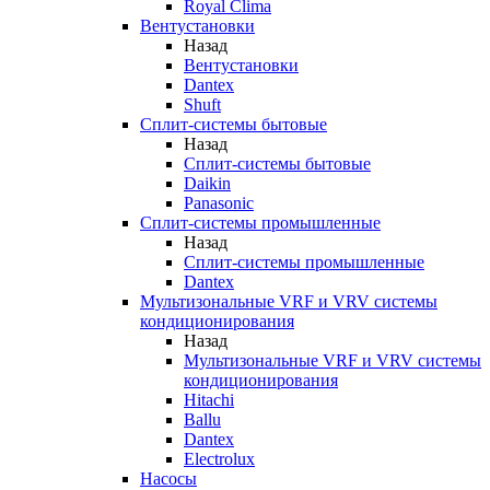
Royal Clima
Вентустановки
Назад
Вентустановки
Dantex
Shuft
Сплит-системы бытовые
Назад
Сплит-системы бытовые
Daikin
Panasonic
Сплит-системы промышленные
Назад
Сплит-системы промышленные
Dantex
Мультизональные VRF и VRV системы
кондиционирования
Назад
Мультизональные VRF и VRV системы
кондиционирования
Hitachi
Ballu
Dantex
Electrolux
Насосы