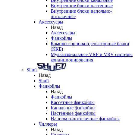
Внутренние блоки канальные
Внутренние блоки настенные
Внутренние блоки напольно-
потолочные
Аксессуары
Назад
Аксессуары
Фанкойлы
Компрессорно-конденсаторные блоки
(ККБ)
Мультизональные VRF и VRV системы
кондиционирования
Shuft
Назад
Shuft
Фанкойлы
Назад
Фанкойлы
Кассетные фанкойлы
Канальные фанкойлы
Настенные фанкойлы
Напольно-потолочные фанкойлы
Чиллеры
Назад
Чиллеры