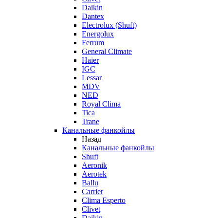
Daikin
Dantex
Electrolux (Shuft)
Energolux
Ferrum
General Climate
Haier
IGC
Lessar
MDV
NED
Royal Clima
Tica
Trane
Канальные фанкойлы
Назад
Канальные фанкойлы
Shuft
Aeronik
Aerotek
Ballu
Carrier
Clima Esperto
Clivet
Daikin