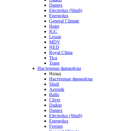
Dantex
Electrolux (Shuft)
Energolux
General Climate
Haier
IGC
Lessar
MDV
NED
Royal Clima
Tica
Trane
Настенные фанкойлы
Назад
Настенные фанкойлы
Shuft
Aeronik
Ballu
Clivet
Daikin
Dantex
Electrolux (Shuft)
Energolux
Ferrum