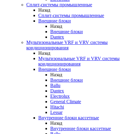
Сплит-системы промышленные
Назад
Сплит-системы промышленные
Внешние блоки
Назад
Внешние блоки
Dantex
Мультизональные VRF и VRV системы
кондиционирования
Назад
Мультизональные VRF и VRV системы
кондиционирования
Внешние блоки
Назад
Внешние блоки
Ballu
Dantex
Electrolux
General Climate
Hitachi
Lessar
Внутренние блоки кассетные
Назад
Внутренние блоки кассетные
Ballu