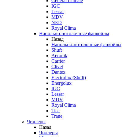
General Climate
IGC
Lessar
MDV
NED
Royal Clima
Напольно-потолочные фанкойлы
Назад
Напольно-потолочные фанкойлы
Shuft
Aeronik
Carrier
Clivet
Dantex
Electrolux (Shuft)
Energolux
IGC
Lessar
MDV
Royal Clima
Tica
Trane
Чиллеры
Назад
Чиллеры