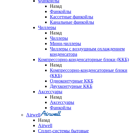
Фанкойлы
Назад
Фанкойлы
Кассетные фанкойлы
Канальные фанкойлы
Чиллеры
Назад
Чиллеры
Мини-чиллеры
Чиллеры с воздушным охлаждением
конденсатора
Компрессорно-конденсаторные блоки (ККБ)
Назад
Компрессорно-конденсаторные блоки
(ККБ)
Одноконтурные ККБ
Двухконтурные ККБ
Аксессуары
Назад
Аксессуары
Фанкойлы
Airwell
Назад
Airwell
Сплит-системы бытовые