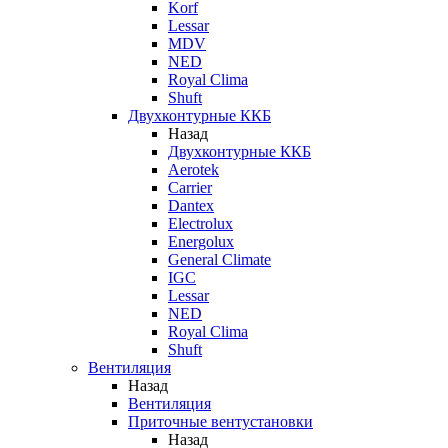
Korf
Lessar
MDV
NED
Royal Clima
Shuft
Двухконтурные ККБ
Назад
Двухконтурные ККБ
Aerotek
Carrier
Dantex
Electrolux
Energolux
General Climate
IGC
Lessar
NED
Royal Clima
Shuft
Вентиляция
Назад
Вентиляция
Приточные вентустановки
Назад