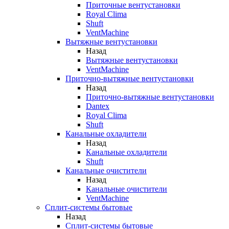
Приточные вентустановки
Royal Clima
Shuft
VentMachine
Вытяжные вентустановки
Назад
Вытяжные вентустановки
VentMachine
Приточно-вытяжные вентустановки
Назад
Приточно-вытяжные вентустановки
Dantex
Royal Clima
Shuft
Канальные охладители
Назад
Канальные охладители
Shuft
Канальные очистители
Назад
Канальные очистители
VentMachine
Сплит-системы бытовые
Назад
Сплит-системы бытовые