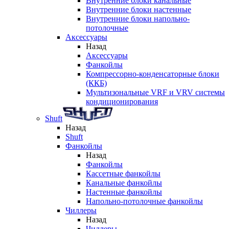
Внутренние блоки канальные
Внутренние блоки настенные
Внутренние блоки напольно-
потолочные
Аксессуары
Назад
Аксессуары
Фанкойлы
Компрессорно-конденсаторные блоки
(ККБ)
Мультизональные VRF и VRV системы
кондиционирования
Shuft
Назад
Shuft
Фанкойлы
Назад
Фанкойлы
Кассетные фанкойлы
Канальные фанкойлы
Настенные фанкойлы
Напольно-потолочные фанкойлы
Чиллеры
Назад
Чиллеры