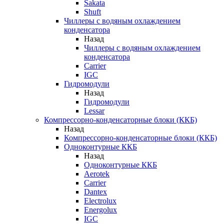
Sakata
Shuft
Чиллеры с водяным охлаждением
конденсатора
Назад
Чиллеры с водяным охлаждением
конденсатора
Carrier
IGC
Гидромодули
Назад
Гидромодули
Lessar
Компрессорно-конденсаторные блоки (ККБ)
Назад
Компрессорно-конденсаторные блоки (ККБ)
Одноконтурные ККБ
Назад
Одноконтурные ККБ
Aerotek
Carrier
Dantex
Electrolux
Energolux
IGC