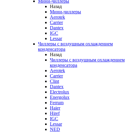
Мини-чиллеры
Назад
Мини-чиллеры
Aerotek
Carrier
Dantex
IGC
Lessar
Чиллеры с воздушным охлаждением
конденсатора
Назад
Чиллеры с воздушным охлаждением
конденсатора
Aerotek
Carrier
Clint
Dantex
Electrolux
Energolux
Ferrum
Haier
Hiref
IGC
Lessar
NED