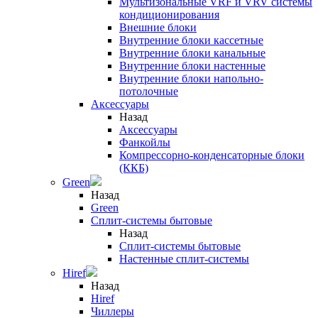
Мультизональные VRF и VRV системы
кондиционирования
Внешние блоки
Внутренние блоки кассетные
Внутренние блоки канальные
Внутренние блоки настенные
Внутренние блоки напольно-
потолочные
Аксессуары
Назад
Аксессуары
Фанкойлы
Компрессорно-конденсаторные блоки
(ККБ)
Green
Назад
Green
Сплит-системы бытовые
Назад
Сплит-системы бытовые
Настенные сплит-системы
Hiref
Назад
Hiref
Чиллеры