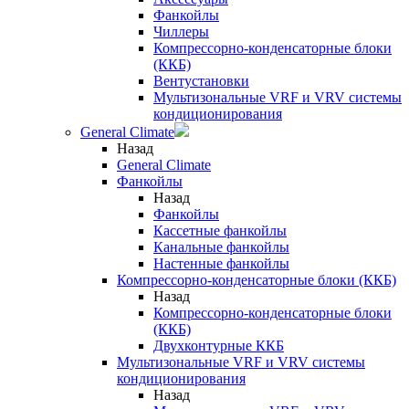
Фанкойлы
Чиллеры
Компрессорно-конденсаторные блоки
(ККБ)
Вентустановки
Мультизональные VRF и VRV системы
кондиционирования
General Climate
Назад
General Climate
Фанкойлы
Назад
Фанкойлы
Кассетные фанкойлы
Канальные фанкойлы
Настенные фанкойлы
Компрессорно-конденсаторные блоки (ККБ)
Назад
Компрессорно-конденсаторные блоки
(ККБ)
Двухконтурные ККБ
Мультизональные VRF и VRV системы
кондиционирования
Назад