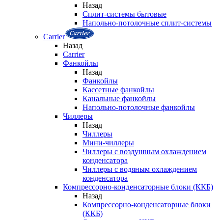
Назад
Сплит-системы бытовые
Напольно-потолочные сплит-системы
Carrier
Назад
Carrier
Фанкойлы
Назад
Фанкойлы
Кассетные фанкойлы
Канальные фанкойлы
Напольно-потолочные фанкойлы
Чиллеры
Назад
Чиллеры
Мини-чиллеры
Чиллеры с воздушным охлаждением
конденсатора
Чиллеры с водяным охлаждением
конденсатора
Компрессорно-конденсаторные блоки (ККБ)
Назад
Компрессорно-конденсаторные блоки
(ККБ)