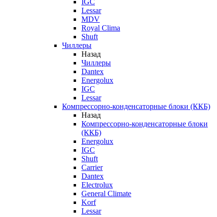
IGC
Lessar
MDV
Royal Clima
Shuft
Чиллеры
Назад
Чиллеры
Dantex
Energolux
IGC
Lessar
Компрессорно-конденсаторные блоки (ККБ)
Назад
Компрессорно-конденсаторные блоки
(ККБ)
Energolux
IGC
Shuft
Carrier
Dantex
Electrolux
General Climate
Korf
Lessar