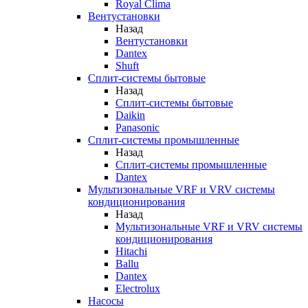
Royal Clima
Вентустановки
Назад
Вентустановки
Dantex
Shuft
Сплит-системы бытовые
Назад
Сплит-системы бытовые
Daikin
Panasonic
Сплит-системы промышленные
Назад
Сплит-системы промышленные
Dantex
Мультизональные VRF и VRV системы
кондиционирования
Назад
Мультизональные VRF и VRV системы
кондиционирования
Hitachi
Ballu
Dantex
Electrolux
Насосы