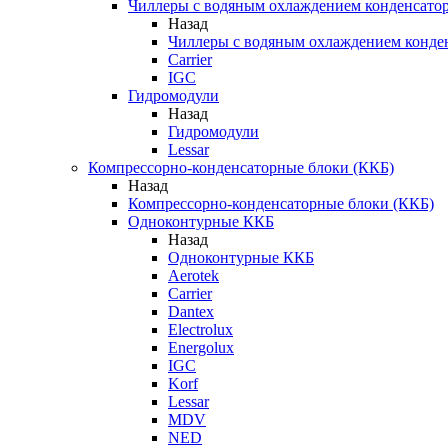
Чиллеры с водяным охлаждением конденсато
Назад
Чиллеры с водяным охлаждением конде
Carrier
IGC
Гидромодули
Назад
Гидромодули
Lessar
Компрессорно-конденсаторные блоки (ККБ)
Назад
Компрессорно-конденсаторные блоки (ККБ)
Одноконтурные ККБ
Назад
Одноконтурные ККБ
Aerotek
Carrier
Dantex
Electrolux
Energolux
IGC
Korf
Lessar
MDV
NED