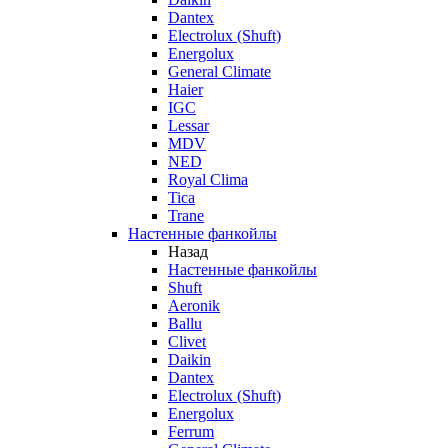
Dantex
Electrolux (Shuft)
Energolux
General Climate
Haier
IGC
Lessar
MDV
NED
Royal Clima
Tica
Trane
Настенные фанкойлы
Назад
Настенные фанкойлы
Shuft
Aeronik
Ballu
Clivet
Daikin
Dantex
Electrolux (Shuft)
Energolux
Ferrum