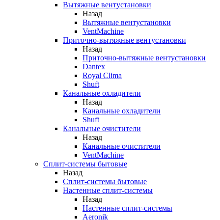
Вытяжные вентустановки
Назад
Вытяжные вентустановки
VentMachine
Приточно-вытяжные вентустановки
Назад
Приточно-вытяжные вентустановки
Dantex
Royal Clima
Shuft
Канальные охладители
Назад
Канальные охладители
Shuft
Канальные очистители
Назад
Канальные очистители
VentMachine
Сплит-системы бытовые
Назад
Сплит-системы бытовые
Настенные сплит-системы
Назад
Настенные сплит-системы
Aeronik