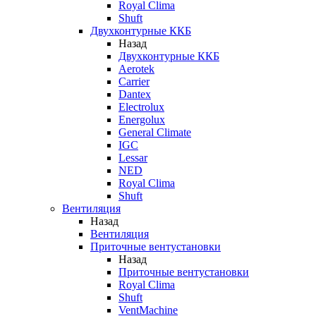
Royal Clima
Shuft
Двухконтурные ККБ
Назад
Двухконтурные ККБ
Aerotek
Carrier
Dantex
Electrolux
Energolux
General Climate
IGC
Lessar
NED
Royal Clima
Shuft
Вентиляция
Назад
Вентиляция
Приточные вентустановки
Назад
Приточные вентустановки
Royal Clima
Shuft
VentMachine