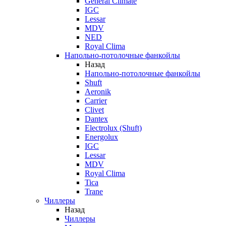
General Climate
IGC
Lessar
MDV
NED
Royal Clima
Напольно-потолочные фанкойлы
Назад
Напольно-потолочные фанкойлы
Shuft
Aeronik
Carrier
Clivet
Dantex
Electrolux (Shuft)
Energolux
IGC
Lessar
MDV
Royal Clima
Tica
Trane
Чиллеры
Назад
Чиллеры