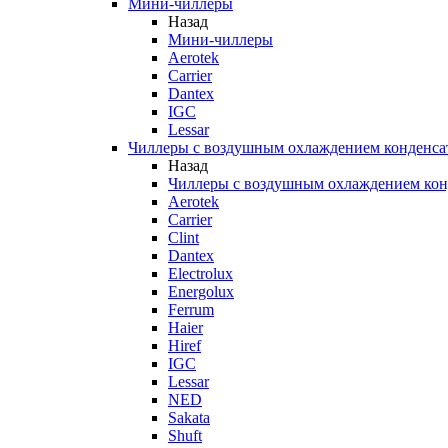
Мини-чиллеры
Назад
Мини-чиллеры
Aerotek
Carrier
Dantex
IGC
Lessar
Чиллеры с воздушным охлаждением конденса
Назад
Чиллеры с воздушным охлаждением кон
Aerotek
Carrier
Clint
Dantex
Electrolux
Energolux
Ferrum
Haier
Hiref
IGC
Lessar
NED
Sakata
Shuft