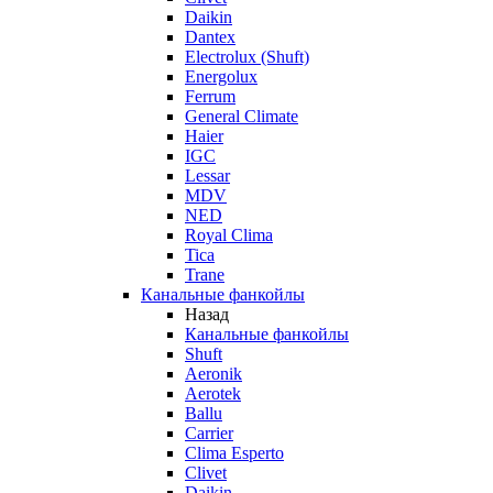
Daikin
Dantex
Electrolux (Shuft)
Energolux
Ferrum
General Climate
Haier
IGC
Lessar
MDV
NED
Royal Clima
Tica
Trane
Канальные фанкойлы
Назад
Канальные фанкойлы
Shuft
Aeronik
Aerotek
Ballu
Carrier
Clima Esperto
Clivet
Daikin