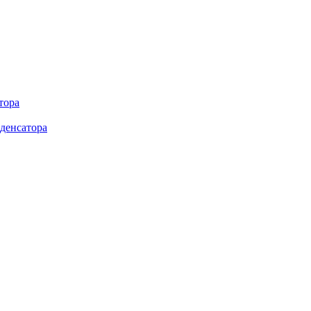
тора
денсатора