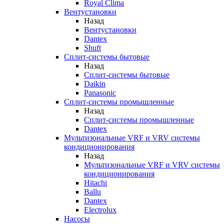
Royal Clima
Вентустановки
Назад
Вентустановки
Dantex
Shuft
Сплит-системы бытовые
Назад
Сплит-системы бытовые
Daikin
Panasonic
Сплит-системы промышленные
Назад
Сплит-системы промышленные
Dantex
Мультизональные VRF и VRV системы
кондиционирования
Назад
Мультизональные VRF и VRV системы
кондиционирования
Hitachi
Ballu
Dantex
Electrolux
Насосы