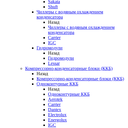
Sakata
Shuft
Чиллеры с водяным охлаждением
конденсатора
Назад
Чиллеры с водяным охлаждением
конденсатора
Carrier
IGC
Гидромодули
Назад
Гидромодули
Lessar
Компрессорно-конденсаторные блоки (ККБ)
Назад
Компрессорно-конденсаторные блоки (ККБ)
Одноконтурные ККБ
Назад
Одноконтурные ККБ
Aerotek
Carrier
Dantex
Electrolux
Energolux
IGC