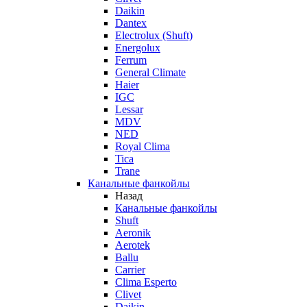
Daikin
Dantex
Electrolux (Shuft)
Energolux
Ferrum
General Climate
Haier
IGC
Lessar
MDV
NED
Royal Clima
Tica
Trane
Канальные фанкойлы
Назад
Канальные фанкойлы
Shuft
Aeronik
Aerotek
Ballu
Carrier
Clima Esperto
Clivet
Daikin