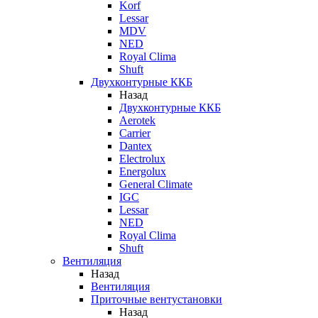
Korf
Lessar
MDV
NED
Royal Clima
Shuft
Двухконтурные ККБ
Назад
Двухконтурные ККБ
Aerotek
Carrier
Dantex
Electrolux
Energolux
General Climate
IGC
Lessar
NED
Royal Clima
Shuft
Вентиляция
Назад
Вентиляция
Приточные вентустановки
Назад