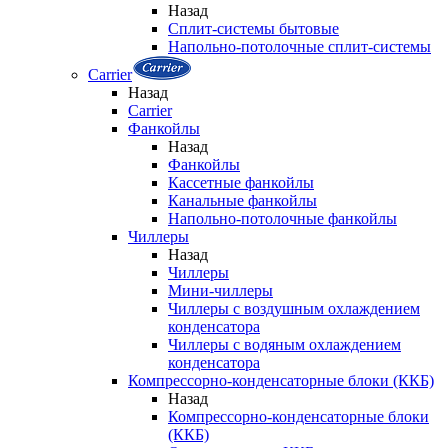
Назад
Сплит-системы бытовые
Напольно-потолочные сплит-системы
Carrier
Назад
Carrier
Фанкойлы
Назад
Фанкойлы
Кассетные фанкойлы
Канальные фанкойлы
Напольно-потолочные фанкойлы
Чиллеры
Назад
Чиллеры
Мини-чиллеры
Чиллеры с воздушным охлаждением
конденсатора
Чиллеры с водяным охлаждением
конденсатора
Компрессорно-конденсаторные блоки (ККБ)
Назад
Компрессорно-конденсаторные блоки
(ККБ)