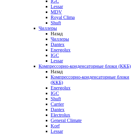
IGC
Lessar
MDV
Royal Clima
Shuft
Чиллеры
Назад
Чиллеры
Dantex
Energolux
IGC
Lessar
Компрессорно-конденсаторные блоки (ККБ)
Назад
Компрессорно-конденсаторные блоки
(ККБ)
Energolux
IGC
Shuft
Carrier
Dantex
Electrolux
General Climate
Korf
Lessar