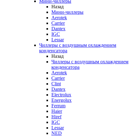
Мини-чиллеры
Назад
Мини-чиллеры
Aerotek
Carrier
Dantex
IGC
Lessar
Чиллеры с воздушным охлаждением
конденсатора
Назад
Чиллеры с воздушным охлаждением
конденсатора
Aerotek
Carrier
Clint
Dantex
Electrolux
Energolux
Ferrum
Haier
Hiref
IGC
Lessar
NED