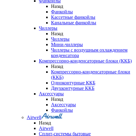
Фанкойлы
Назад
Фанкойлы
Кассетные фанкойлы
Канальные фанкойлы
Чиллеры
Назад
Чиллеры
Мини-чиллеры
Чиллеры с воздушным охлаждением
конденсатора
Компрессорно-конденсаторные блоки (ККБ)
Назад
Компрессорно-конденсаторные блоки
(ККБ)
Одноконтурные ККБ
Двухконтурные ККБ
Аксессуары
Назад
Аксессуары
Фанкойлы
Airwell
Назад
Airwell
Сплит-системы бытовые