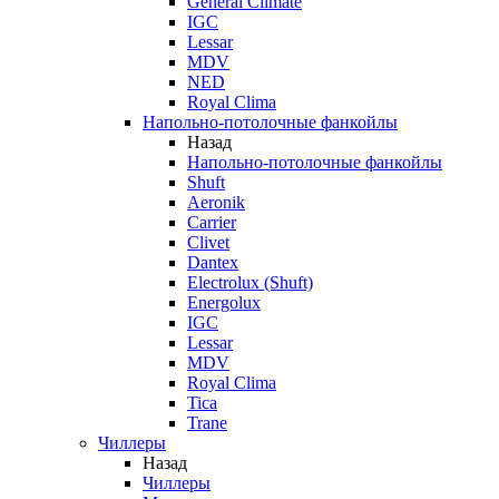
General Climate
IGC
Lessar
MDV
NED
Royal Clima
Напольно-потолочные фанкойлы
Назад
Напольно-потолочные фанкойлы
Shuft
Aeronik
Carrier
Clivet
Dantex
Electrolux (Shuft)
Energolux
IGC
Lessar
MDV
Royal Clima
Tica
Trane
Чиллеры
Назад
Чиллеры