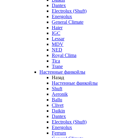
Dantex
Electrolux (Shuft)
Energolux
General Climate
Haier
IGC
Lessar
MDV
NED
Royal Clima
Tica
Trane
Настенные фанкойлы
Назад
Настенные фанкойлы
Shuft
Aeronik
Ballu
Clivet
Daikin
Dantex
Electrolux (Shuft)
Energolux
Ferrum