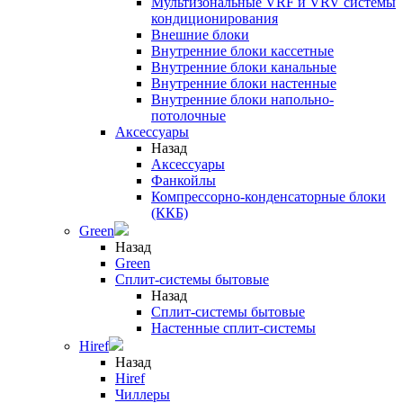
Мультизональные VRF и VRV системы
кондиционирования
Внешние блоки
Внутренние блоки кассетные
Внутренние блоки канальные
Внутренние блоки настенные
Внутренние блоки напольно-
потолочные
Аксессуары
Назад
Аксессуары
Фанкойлы
Компрессорно-конденсаторные блоки
(ККБ)
Green
Назад
Green
Сплит-системы бытовые
Назад
Сплит-системы бытовые
Настенные сплит-системы
Hiref
Назад
Hiref
Чиллеры