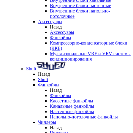
Внутренние блоки канальные
Внутренние блоки настенные
Внутренние блоки напольно-
потолочные
Аксессуары
Назад
Аксессуары
Фанкойлы
Компрессорно-конденсаторные блоки
(ККБ)
Мультизональные VRF и VRV системы
кондиционирования
Shuft
Назад
Shuft
Фанкойлы
Назад
Фанкойлы
Кассетные фанкойлы
Канальные фанкойлы
Настенные фанкойлы
Напольно-потолочные фанкойлы
Чиллеры
Назад
Чиллеры