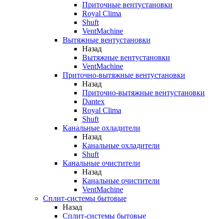
Приточные вентустановки
Royal Clima
Shuft
VentMachine
Вытяжные вентустановки
Назад
Вытяжные вентустановки
VentMachine
Приточно-вытяжные вентустановки
Назад
Приточно-вытяжные вентустановки
Dantex
Royal Clima
Shuft
Канальные охладители
Назад
Канальные охладители
Shuft
Канальные очистители
Назад
Канальные очистители
VentMachine
Сплит-системы бытовые
Назад
Сплит-системы бытовые