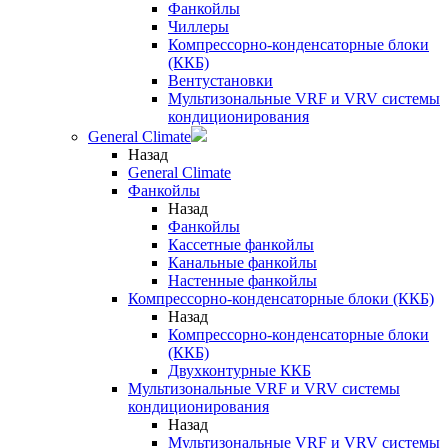
Фанкойлы
Чиллеры
Компрессорно-конденсаторные блоки
(ККБ)
Вентустановки
Мультизональные VRF и VRV системы
кондиционирования
General Climate
Назад
General Climate
Фанкойлы
Назад
Фанкойлы
Кассетные фанкойлы
Канальные фанкойлы
Настенные фанкойлы
Компрессорно-конденсаторные блоки (ККБ)
Назад
Компрессорно-конденсаторные блоки
(ККБ)
Двухконтурные ККБ
Мультизональные VRF и VRV системы
кондиционирования
Назад
Мультизональные VRF и VRV системы