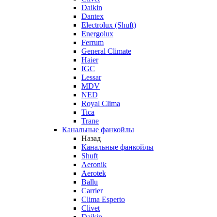
Daikin
Dantex
Electrolux (Shuft)
Energolux
Ferrum
General Climate
Haier
IGC
Lessar
MDV
NED
Royal Clima
Tica
Trane
Канальные фанкойлы
Назад
Канальные фанкойлы
Shuft
Aeronik
Aerotek
Ballu
Carrier
Clima Esperto
Clivet
Daikin