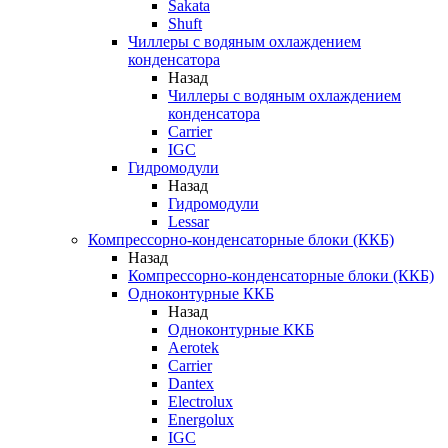
Sakata
Shuft
Чиллеры с водяным охлаждением
конденсатора
Назад
Чиллеры с водяным охлаждением
конденсатора
Carrier
IGC
Гидромодули
Назад
Гидромодули
Lessar
Компрессорно-конденсаторные блоки (ККБ)
Назад
Компрессорно-конденсаторные блоки (ККБ)
Одноконтурные ККБ
Назад
Одноконтурные ККБ
Aerotek
Carrier
Dantex
Electrolux
Energolux
IGC