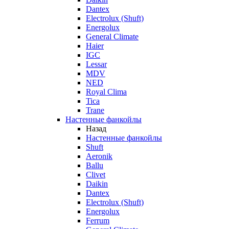
Dantex
Electrolux (Shuft)
Energolux
General Climate
Haier
IGC
Lessar
MDV
NED
Royal Clima
Tica
Trane
Настенные фанкойлы
Назад
Настенные фанкойлы
Shuft
Aeronik
Ballu
Clivet
Daikin
Dantex
Electrolux (Shuft)
Energolux
Ferrum