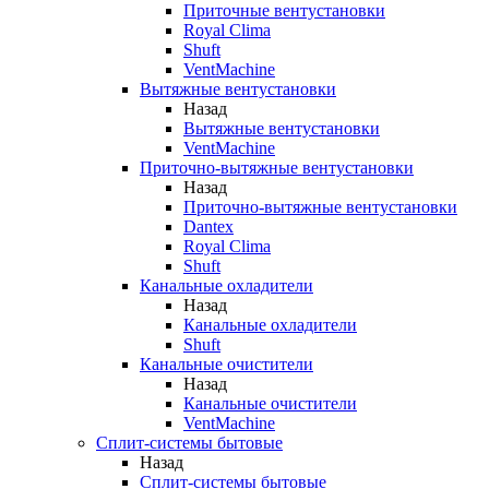
Приточные вентустановки
Royal Clima
Shuft
VentMachine
Вытяжные вентустановки
Назад
Вытяжные вентустановки
VentMachine
Приточно-вытяжные вентустановки
Назад
Приточно-вытяжные вентустановки
Dantex
Royal Clima
Shuft
Канальные охладители
Назад
Канальные охладители
Shuft
Канальные очистители
Назад
Канальные очистители
VentMachine
Сплит-системы бытовые
Назад
Сплит-системы бытовые