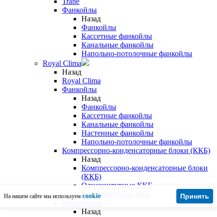
Trane
Фанкойлы
Назад
Фанкойлы
Кассетные фанкойлы
Канальные фанкойлы
Напольно-потолочные фанкойлы
Royal Clima
Назад
Royal Clima
Фанкойлы
Назад
Фанкойлы
Кассетные фанкойлы
Канальные фанкойлы
Настенные фанкойлы
Напольно-потолочные фанкойлы
Компрессорно-конденсаторные блоки (ККБ)
Назад
Компрессорно-конденсаторные блоки
(ККБ)
Одноконтурные ККБ
Двухконтурные ККБ
cookie
Принять
На нашем сайте мы используем
Вентиляция
Назад