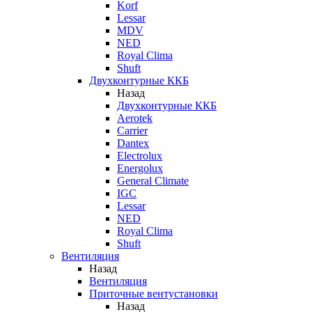
Korf
Lessar
MDV
NED
Royal Clima
Shuft
Двухконтурные ККБ
Назад
Двухконтурные ККБ
Aerotek
Carrier
Dantex
Electrolux
Energolux
General Climate
IGC
Lessar
NED
Royal Clima
Shuft
Вентиляция
Назад
Вентиляция
Приточные вентустановки
Назад