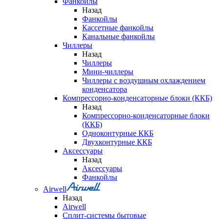
Фанкойлы
Назад
Фанкойлы
Кассетные фанкойлы
Канальные фанкойлы
Чиллеры
Назад
Чиллеры
Мини-чиллеры
Чиллеры с воздушным охлаждением
конденсатора
Компрессорно-конденсаторные блоки (ККБ)
Назад
Компрессорно-конденсаторные блоки
(ККБ)
Одноконтурные ККБ
Двухконтурные ККБ
Аксессуары
Назад
Аксессуары
Фанкойлы
Airwell
Назад
Airwell
Сплит-системы бытовые