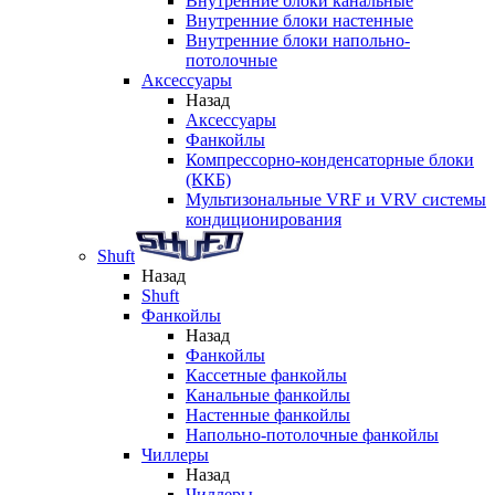
Внутренние блоки канальные
Внутренние блоки настенные
Внутренние блоки напольно-
потолочные
Аксессуары
Назад
Аксессуары
Фанкойлы
Компрессорно-конденсаторные блоки
(ККБ)
Мультизональные VRF и VRV системы
кондиционирования
Shuft
Назад
Shuft
Фанкойлы
Назад
Фанкойлы
Кассетные фанкойлы
Канальные фанкойлы
Настенные фанкойлы
Напольно-потолочные фанкойлы
Чиллеры
Назад
Чиллеры