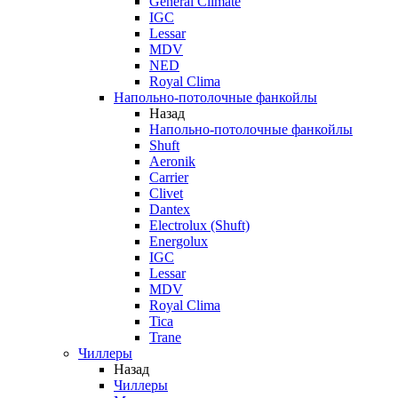
General Climate
IGC
Lessar
MDV
NED
Royal Clima
Напольно-потолочные фанкойлы
Назад
Напольно-потолочные фанкойлы
Shuft
Aeronik
Carrier
Clivet
Dantex
Electrolux (Shuft)
Energolux
IGC
Lessar
MDV
Royal Clima
Tica
Trane
Чиллеры
Назад
Чиллеры