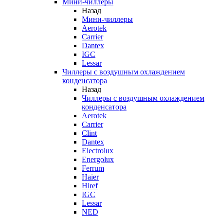
Мини-чиллеры
Назад
Мини-чиллеры
Aerotek
Carrier
Dantex
IGC
Lessar
Чиллеры с воздушным охлаждением
конденсатора
Назад
Чиллеры с воздушным охлаждением
конденсатора
Aerotek
Carrier
Clint
Dantex
Electrolux
Energolux
Ferrum
Haier
Hiref
IGC
Lessar
NED