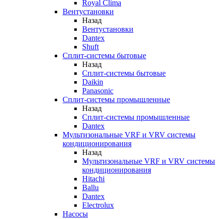
Royal Clima
Вентустановки
Назад
Вентустановки
Dantex
Shuft
Сплит-системы бытовые
Назад
Сплит-системы бытовые
Daikin
Panasonic
Сплит-системы промышленные
Назад
Сплит-системы промышленные
Dantex
Мультизональные VRF и VRV системы
кондиционирования
Назад
Мультизональные VRF и VRV системы
кондиционирования
Hitachi
Ballu
Dantex
Electrolux
Насосы