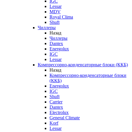
IGC
Lessar
MDV
Royal Clima
Shuft
Чиллеры
Назад
Чиллеры
Dantex
Energolux
IGC
Lessar
Компрессорно-конденсаторные блоки (ККБ)
Назад
Компрессорно-конденсаторные блоки
(ККБ)
Energolux
IGC
Shuft
Carrier
Dantex
Electrolux
General Climate
Korf
Lessar