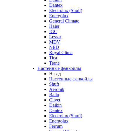
Dantex
Electrolux (Shuft)
Energolux
General Climate
Haier
IGC
Lessar
MDV
NED
Royal Clima
Tica
Trane
Настенные фанкойлы
Назад
Настенные фанкойлы
Shuft
Aeronik
Ballu
Clivet
Daikin
Dantex
Electrolux (Shuft)
Energolux
Ferrum