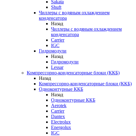
Sakata
Shuft
Чиллеры с водяным охлаждением
конденсатора
Назад
Чиллеры с водяным охлаждением
конденсатора
Carrier
IGC
Гидромодули
Назад
Гидромодули
Lessar
Компрессорно-конденсаторные блоки (ККБ)
Назад
Компрессорно-конденсаторные блоки (ККБ)
Одноконтурные ККБ
Назад
Одноконтурные ККБ
Aerotek
Carrier
Dantex
Electrolux
Energolux
IGC