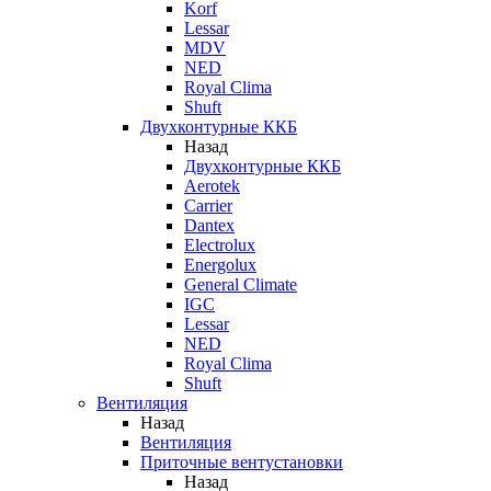
Korf
Lessar
MDV
NED
Royal Clima
Shuft
Двухконтурные ККБ
Назад
Двухконтурные ККБ
Aerotek
Carrier
Dantex
Electrolux
Energolux
General Climate
IGC
Lessar
NED
Royal Clima
Shuft
Вентиляция
Назад
Вентиляция
Приточные вентустановки
Назад