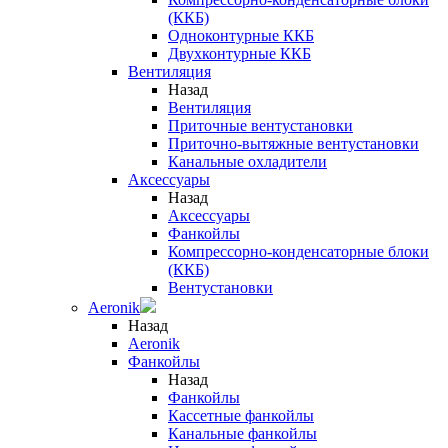
(ККБ)
Одноконтурные ККБ
Двухконтурные ККБ
Вентиляция
Назад
Вентиляция
Приточные вентустановки
Приточно-вытяжные вентустановки
Канальные охладители
Аксессуары
Назад
Аксессуары
Фанкойлы
Компрессорно-конденсаторные блоки
(ККБ)
Вентустановки
Aeronik
Назад
Aeronik
Фанкойлы
Назад
Фанкойлы
Кассетные фанкойлы
Канальные фанкойлы