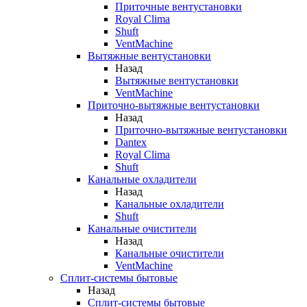
Приточные вентустановки
Royal Clima
Shuft
VentMachine
Вытяжные вентустановки
Назад
Вытяжные вентустановки
VentMachine
Приточно-вытяжные вентустановки
Назад
Приточно-вытяжные вентустановки
Dantex
Royal Clima
Shuft
Канальные охладители
Назад
Канальные охладители
Shuft
Канальные очистители
Назад
Канальные очистители
VentMachine
Сплит-системы бытовые
Назад
Сплит-системы бытовые