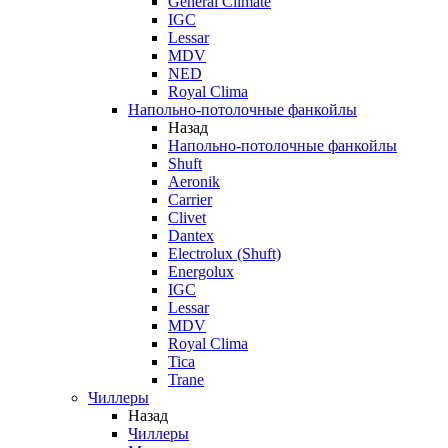
General Climate
IGC
Lessar
MDV
NED
Royal Clima
Напольно-потолочные фанкойлы
Назад
Напольно-потолочные фанкойлы
Shuft
Aeronik
Carrier
Clivet
Dantex
Electrolux (Shuft)
Energolux
IGC
Lessar
MDV
Royal Clima
Tica
Trane
Чиллеры
Назад
Чиллеры