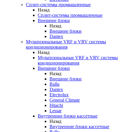
Сплит-системы промышленные
Назад
Сплит-системы промышленные
Внешние блоки
Назад
Внешние блоки
Dantex
Мультизональные VRF и VRV системы
кондиционирования
Назад
Мультизональные VRF и VRV системы
кондиционирования
Внешние блоки
Назад
Внешние блоки
Ballu
Dantex
Electrolux
General Climate
Hitachi
Lessar
Внутренние блоки кассетные
Назад
Внутренние блоки кассетные
Ballu