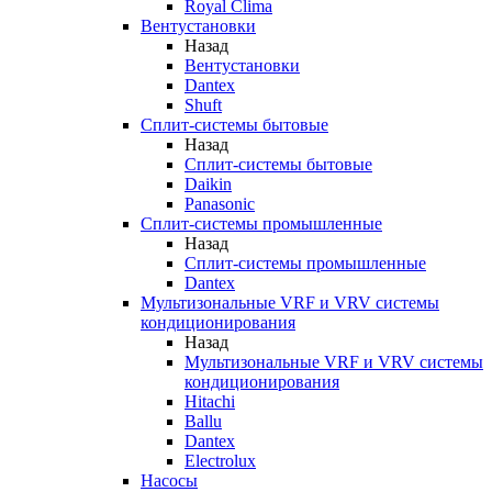
Royal Clima
Вентустановки
Назад
Вентустановки
Dantex
Shuft
Сплит-системы бытовые
Назад
Сплит-системы бытовые
Daikin
Panasonic
Сплит-системы промышленные
Назад
Сплит-системы промышленные
Dantex
Мультизональные VRF и VRV системы
кондиционирования
Назад
Мультизональные VRF и VRV системы
кондиционирования
Hitachi
Ballu
Dantex
Electrolux
Насосы