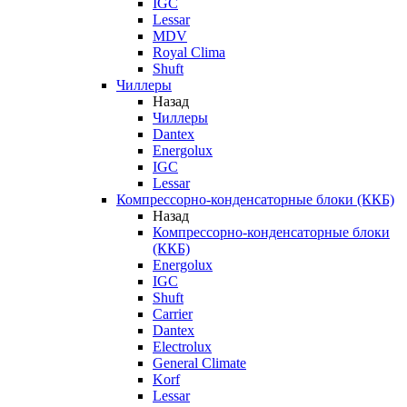
IGC
Lessar
MDV
Royal Clima
Shuft
Чиллеры
Назад
Чиллеры
Dantex
Energolux
IGC
Lessar
Компрессорно-конденсаторные блоки (ККБ)
Назад
Компрессорно-конденсаторные блоки
(ККБ)
Energolux
IGC
Shuft
Carrier
Dantex
Electrolux
General Climate
Korf
Lessar