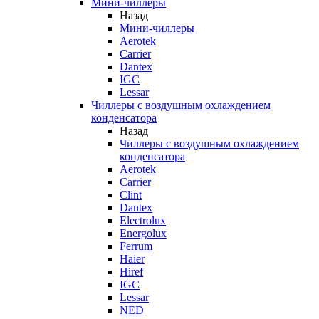
Мини-чиллеры
Назад
Мини-чиллеры
Aerotek
Carrier
Dantex
IGC
Lessar
Чиллеры с воздушным охлаждением
конденсатора
Назад
Чиллеры с воздушным охлаждением
конденсатора
Aerotek
Carrier
Clint
Dantex
Electrolux
Energolux
Ferrum
Haier
Hiref
IGC
Lessar
NED