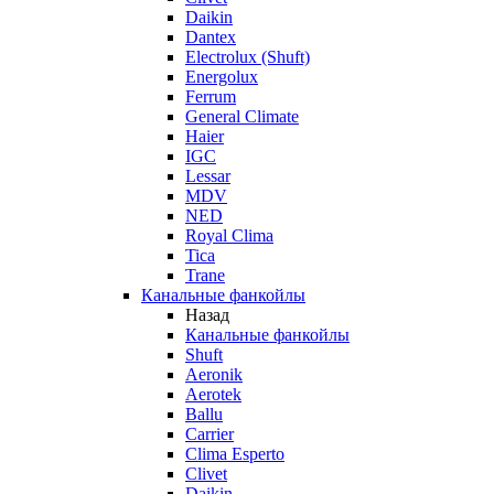
Daikin
Dantex
Electrolux (Shuft)
Energolux
Ferrum
General Climate
Haier
IGC
Lessar
MDV
NED
Royal Clima
Tica
Trane
Канальные фанкойлы
Назад
Канальные фанкойлы
Shuft
Aeronik
Aerotek
Ballu
Carrier
Clima Esperto
Clivet
Daikin