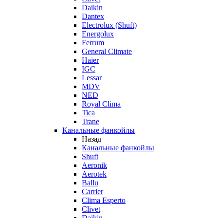
Daikin
Dantex
Electrolux (Shuft)
Energolux
Ferrum
General Climate
Haier
IGC
Lessar
MDV
NED
Royal Clima
Tica
Trane
Канальные фанкойлы
Назад
Канальные фанкойлы
Shuft
Aeronik
Aerotek
Ballu
Carrier
Clima Esperto
Clivet
Daikin