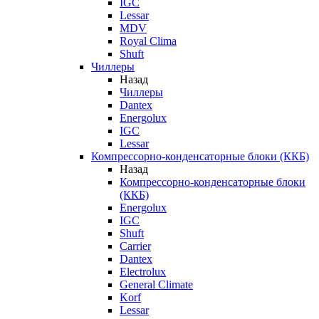
IGC
Lessar
MDV
Royal Clima
Shuft
Чиллеры
Назад
Чиллеры
Dantex
Energolux
IGC
Lessar
Компрессорно-конденсаторные блоки (ККБ)
Назад
Компрессорно-конденсаторные блоки
(ККБ)
Energolux
IGC
Shuft
Carrier
Dantex
Electrolux
General Climate
Korf
Lessar