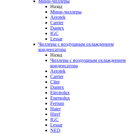
Мини-чиллеры
Назад
Мини-чиллеры
Aerotek
Carrier
Dantex
IGC
Lessar
Чиллеры с воздушным охлаждением
конденсатора
Назад
Чиллеры с воздушным охлаждением
конденсатора
Aerotek
Carrier
Clint
Dantex
Electrolux
Energolux
Ferrum
Haier
Hiref
IGC
Lessar
NED