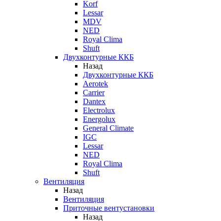
Korf
Lessar
MDV
NED
Royal Clima
Shuft
Двухконтурные ККБ
Назад
Двухконтурные ККБ
Aerotek
Carrier
Dantex
Electrolux
Energolux
General Climate
IGC
Lessar
NED
Royal Clima
Shuft
Вентиляция
Назад
Вентиляция
Приточные вентустановки
Назад