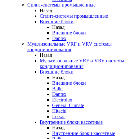
Сплит-системы промышленные
Назад
Сплит-системы промышленные
Внешние блоки
Назад
Внешние блоки
Dantex
Мультизональные VRF и VRV системы
кондиционирования
Назад
Мультизональные VRF и VRV системы
кондиционирования
Внешние блоки
Назад
Внешние блоки
Ballu
Dantex
Electrolux
General Climate
Hitachi
Lessar
Внутренние блоки кассетные
Назад
Внутренние блоки кассетные
Ballu