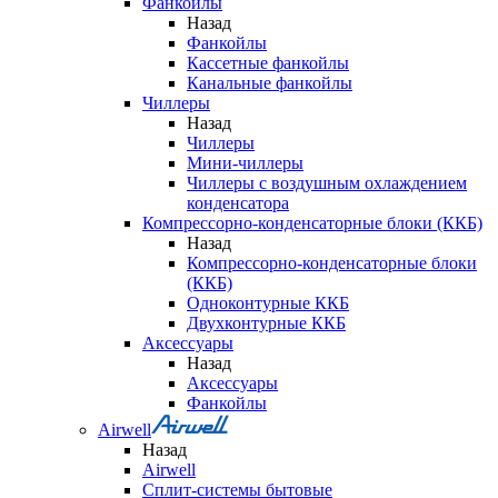
Фанкойлы
Назад
Фанкойлы
Кассетные фанкойлы
Канальные фанкойлы
Чиллеры
Назад
Чиллеры
Мини-чиллеры
Чиллеры с воздушным охлаждением
конденсатора
Компрессорно-конденсаторные блоки (ККБ)
Назад
Компрессорно-конденсаторные блоки
(ККБ)
Одноконтурные ККБ
Двухконтурные ККБ
Аксессуары
Назад
Аксессуары
Фанкойлы
Airwell
Назад
Airwell
Сплит-системы бытовые