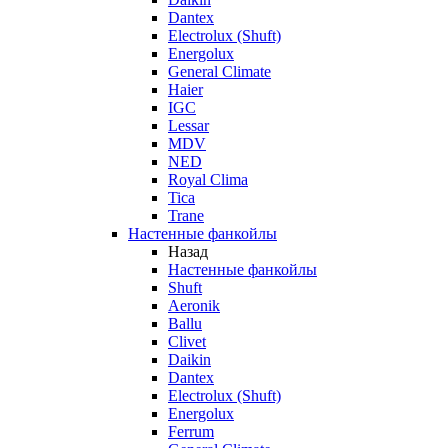
Dantex
Electrolux (Shuft)
Energolux
General Climate
Haier
IGC
Lessar
MDV
NED
Royal Clima
Tica
Trane
Настенные фанкойлы
Назад
Настенные фанкойлы
Shuft
Aeronik
Ballu
Clivet
Daikin
Dantex
Electrolux (Shuft)
Energolux
Ferrum