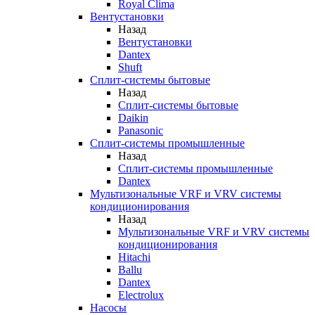
Royal Clima
Вентустановки
Назад
Вентустановки
Dantex
Shuft
Сплит-системы бытовые
Назад
Сплит-системы бытовые
Daikin
Panasonic
Сплит-системы промышленные
Назад
Сплит-системы промышленные
Dantex
Мультизональные VRF и VRV системы
кондиционирования
Назад
Мультизональные VRF и VRV системы
кондиционирования
Hitachi
Ballu
Dantex
Electrolux
Насосы