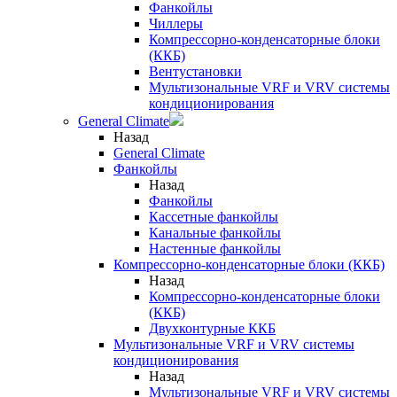
Фанкойлы
Чиллеры
Компрессорно-конденсаторные блоки
(ККБ)
Вентустановки
Мультизональные VRF и VRV системы
кондиционирования
General Climate
Назад
General Climate
Фанкойлы
Назад
Фанкойлы
Кассетные фанкойлы
Канальные фанкойлы
Настенные фанкойлы
Компрессорно-конденсаторные блоки (ККБ)
Назад
Компрессорно-конденсаторные блоки
(ККБ)
Двухконтурные ККБ
Мультизональные VRF и VRV системы
кондиционирования
Назад
Мультизональные VRF и VRV системы