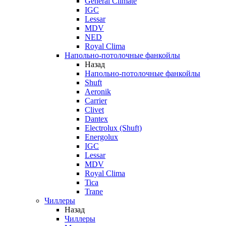
General Climate
IGC
Lessar
MDV
NED
Royal Clima
Напольно-потолочные фанкойлы
Назад
Напольно-потолочные фанкойлы
Shuft
Aeronik
Carrier
Clivet
Dantex
Electrolux (Shuft)
Energolux
IGC
Lessar
MDV
Royal Clima
Tica
Trane
Чиллеры
Назад
Чиллеры