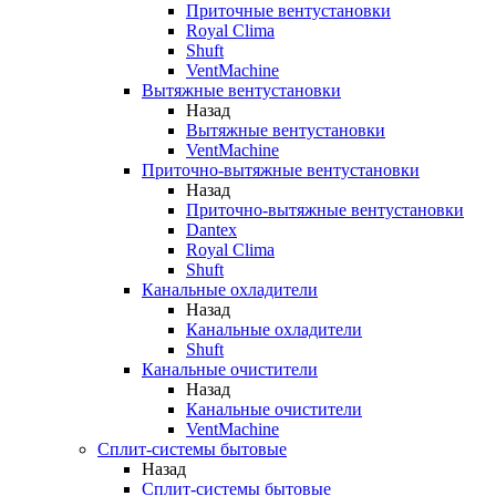
Приточные вентустановки
Royal Clima
Shuft
VentMachine
Вытяжные вентустановки
Назад
Вытяжные вентустановки
VentMachine
Приточно-вытяжные вентустановки
Назад
Приточно-вытяжные вентустановки
Dantex
Royal Clima
Shuft
Канальные охладители
Назад
Канальные охладители
Shuft
Канальные очистители
Назад
Канальные очистители
VentMachine
Сплит-системы бытовые
Назад
Сплит-системы бытовые