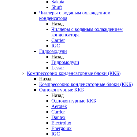
Sakata
Shuft
Чиллеры с водяным охлаждением
конденсатора
Назад
Чиллеры с водяным охлаждением
конденсатора
Carrier
IGC
Гидромодули
Назад
Гидромодули
Lessar
Компрессорно-конденсаторные блоки (ККБ)
Назад
Компрессорно-конденсаторные блоки (ККБ)
Одноконтурные ККБ
Назад
Одноконтурные ККБ
Aerotek
Carrier
Dantex
Electrolux
Energolux
IGC