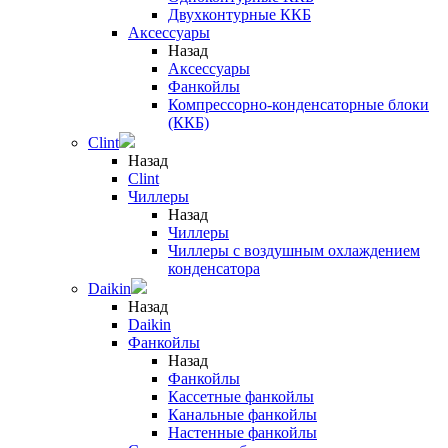
Двухконтурные ККБ
Аксессуары
Назад
Аксессуары
Фанкойлы
Компрессорно-конденсаторные блоки
(ККБ)
Clint
Назад
Clint
Чиллеры
Назад
Чиллеры
Чиллеры с воздушным охлаждением
конденсатора
Daikin
Назад
Daikin
Фанкойлы
Назад
Фанкойлы
Кассетные фанкойлы
Канальные фанкойлы
Настенные фанкойлы