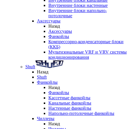
Внутренние блоки канальные
Внутренние блоки настенные
Внутренние блоки напольно-
потолочные
Аксессуары
Назад
Аксессуары
Фанкойлы
Компрессорно-конденсаторные блоки
(ККБ)
Мультизональные VRF и VRV системы
кондиционирования
Shuft
Назад
Shuft
Фанкойлы
Назад
Фанкойлы
Кассетные фанкойлы
Канальные фанкойлы
Настенные фанкойлы
Напольно-потолочные фанкойлы
Чиллеры
Назад
Чиллеры