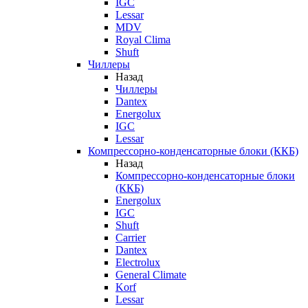
IGC
Lessar
MDV
Royal Clima
Shuft
Чиллеры
Назад
Чиллеры
Dantex
Energolux
IGC
Lessar
Компрессорно-конденсаторные блоки (ККБ)
Назад
Компрессорно-конденсаторные блоки
(ККБ)
Energolux
IGC
Shuft
Carrier
Dantex
Electrolux
General Climate
Korf
Lessar