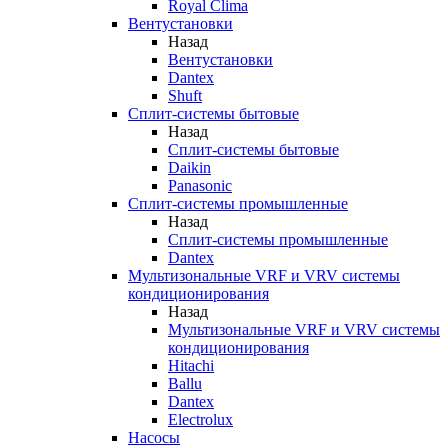
Royal Clima
Вентустановки
Назад
Вентустановки
Dantex
Shuft
Сплит-системы бытовые
Назад
Сплит-системы бытовые
Daikin
Panasonic
Сплит-системы промышленные
Назад
Сплит-системы промышленные
Dantex
Мультизональные VRF и VRV системы
кондиционирования
Назад
Мультизональные VRF и VRV системы
кондиционирования
Hitachi
Ballu
Dantex
Electrolux
Насосы