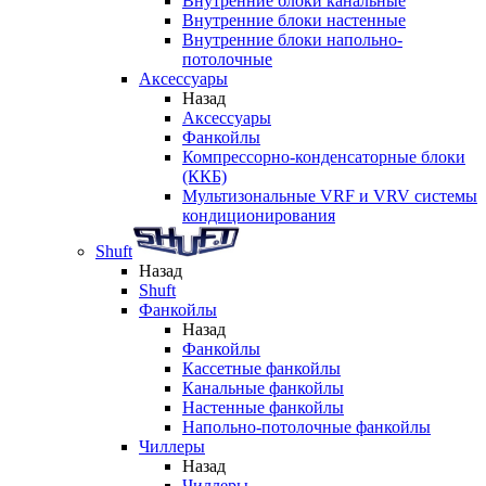
Внутренние блоки канальные
Внутренние блоки настенные
Внутренние блоки напольно-
потолочные
Аксессуары
Назад
Аксессуары
Фанкойлы
Компрессорно-конденсаторные блоки
(ККБ)
Мультизональные VRF и VRV системы
кондиционирования
Shuft
Назад
Shuft
Фанкойлы
Назад
Фанкойлы
Кассетные фанкойлы
Канальные фанкойлы
Настенные фанкойлы
Напольно-потолочные фанкойлы
Чиллеры
Назад
Чиллеры