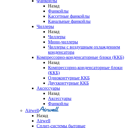
Фанкойлы
Назад
Фанкойлы
Кассетные фанкойлы
Канальные фанкойлы
Чиллеры
Назад
Чиллеры
Мини-чиллеры
Чиллеры с воздушным охлаждением
конденсатора
Компрессорно-конденсаторные блоки (ККБ)
Назад
Компрессорно-конденсаторные блоки
(ККБ)
Одноконтурные ККБ
Двухконтурные ККБ
Аксессуары
Назад
Аксессуары
Фанкойлы
Airwell
Назад
Airwell
Сплит-системы бытовые