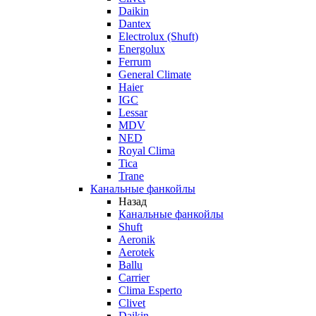
Daikin
Dantex
Electrolux (Shuft)
Energolux
Ferrum
General Climate
Haier
IGC
Lessar
MDV
NED
Royal Clima
Tica
Trane
Канальные фанкойлы
Назад
Канальные фанкойлы
Shuft
Aeronik
Aerotek
Ballu
Carrier
Clima Esperto
Clivet
Daikin