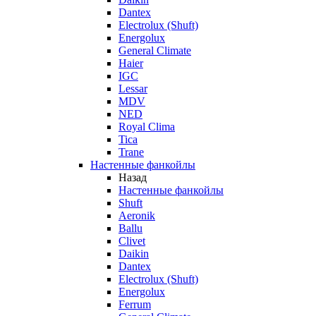
Dantex
Electrolux (Shuft)
Energolux
General Climate
Haier
IGC
Lessar
MDV
NED
Royal Clima
Tica
Trane
Настенные фанкойлы
Назад
Настенные фанкойлы
Shuft
Aeronik
Ballu
Clivet
Daikin
Dantex
Electrolux (Shuft)
Energolux
Ferrum