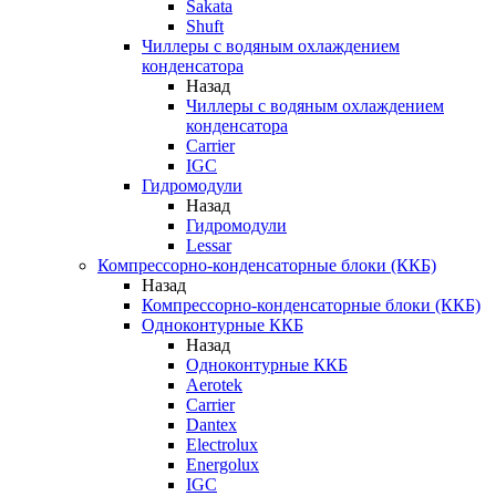
Sakata
Shuft
Чиллеры с водяным охлаждением
конденсатора
Назад
Чиллеры с водяным охлаждением
конденсатора
Carrier
IGC
Гидромодули
Назад
Гидромодули
Lessar
Компрессорно-конденсаторные блоки (ККБ)
Назад
Компрессорно-конденсаторные блоки (ККБ)
Одноконтурные ККБ
Назад
Одноконтурные ККБ
Aerotek
Carrier
Dantex
Electrolux
Energolux
IGC