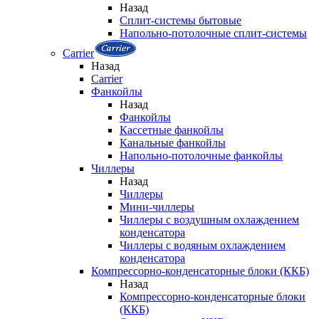
Назад
Сплит-системы бытовые
Напольно-потолочные сплит-системы
Carrier
Назад
Carrier
Фанкойлы
Назад
Фанкойлы
Кассетные фанкойлы
Канальные фанкойлы
Напольно-потолочные фанкойлы
Чиллеры
Назад
Чиллеры
Мини-чиллеры
Чиллеры с воздушным охлаждением
конденсатора
Чиллеры с водяным охлаждением
конденсатора
Компрессорно-конденсаторные блоки (ККБ)
Назад
Компрессорно-конденсаторные блоки
(ККБ)