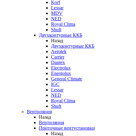
Korf
Lessar
MDV
NED
Royal Clima
Shuft
Двухконтурные ККБ
Назад
Двухконтурные ККБ
Aerotek
Carrier
Dantex
Electrolux
Energolux
General Climate
IGC
Lessar
NED
Royal Clima
Shuft
Вентиляция
Назад
Вентиляция
Приточные вентустановки
Назад