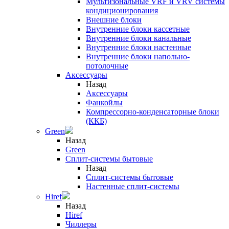
Мультизональные VRF и VRV системы
кондиционирования
Внешние блоки
Внутренние блоки кассетные
Внутренние блоки канальные
Внутренние блоки настенные
Внутренние блоки напольно-
потолочные
Аксессуары
Назад
Аксессуары
Фанкойлы
Компрессорно-конденсаторные блоки
(ККБ)
Green
Назад
Green
Сплит-системы бытовые
Назад
Сплит-системы бытовые
Настенные сплит-системы
Hiref
Назад
Hiref
Чиллеры