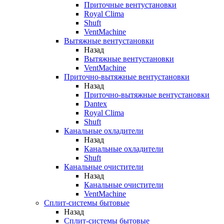
Приточные вентустановки
Royal Clima
Shuft
VentMachine
Вытяжные вентустановки
Назад
Вытяжные вентустановки
VentMachine
Приточно-вытяжные вентустановки
Назад
Приточно-вытяжные вентустановки
Dantex
Royal Clima
Shuft
Канальные охладители
Назад
Канальные охладители
Shuft
Канальные очистители
Назад
Канальные очистители
VentMachine
Сплит-системы бытовые
Назад
Сплит-системы бытовые