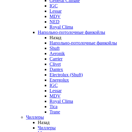
General Climate
IGC
Lessar
MDV
NED
Royal Clima
Напольно-потолочные фанкойлы
Назад
Напольно-потолочные фанкойлы
Shuft
Aeronik
Carrier
Clivet
Dantex
Electrolux (Shuft)
Energolux
IGC
Lessar
MDV
Royal Clima
Tica
Trane
Чиллеры
Назад
Чиллеры