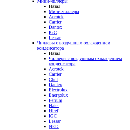
Мини-чиллеры
Назад
Мини-чиллеры
Aerotek
Carrier
Dantex
IGC
Lessar
Чиллеры с воздушным охлаждением
конденсатора
Назад
Чиллеры с воздушным охлаждением
конденсатора
Aerotek
Carrier
Clint
Dantex
Electrolux
Energolux
Ferrum
Haier
Hiref
IGC
Lessar
NED