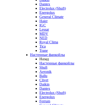
Dantex
Electrolux (Shuft)
Energolux
General Climate
Haier
IGC
Lessar
MDV
NED
Royal Clima
Tica
Trane
Настенные фанкойлы
Назад
Настенные фанкойлы
Shuft
Aeronik
Ballu
Clivet
Daikin
Dantex
Electrolux (Shuft)
Energolux
Ferrum