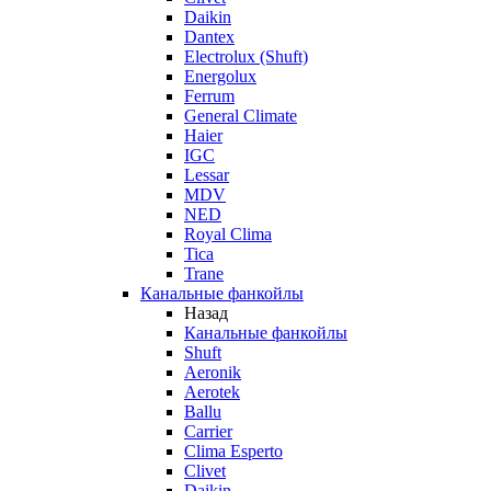
Daikin
Dantex
Electrolux (Shuft)
Energolux
Ferrum
General Climate
Haier
IGC
Lessar
MDV
NED
Royal Clima
Tica
Trane
Канальные фанкойлы
Назад
Канальные фанкойлы
Shuft
Aeronik
Aerotek
Ballu
Carrier
Clima Esperto
Clivet
Daikin