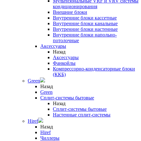
Мультизональные VRF и VRV системы
кондиционирования
Внешние блоки
Внутренние блоки кассетные
Внутренние блоки канальные
Внутренние блоки настенные
Внутренние блоки напольно-
потолочные
Аксессуары
Назад
Аксессуары
Фанкойлы
Компрессорно-конденсаторные блоки
(ККБ)
Green
Назад
Green
Сплит-системы бытовые
Назад
Сплит-системы бытовые
Настенные сплит-системы
Hiref
Назад
Hiref
Чиллеры