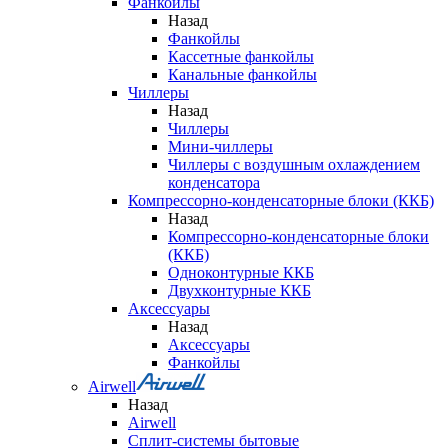
Фанкойлы
Назад
Фанкойлы
Кассетные фанкойлы
Канальные фанкойлы
Чиллеры
Назад
Чиллеры
Мини-чиллеры
Чиллеры с воздушным охлаждением
конденсатора
Компрессорно-конденсаторные блоки (ККБ)
Назад
Компрессорно-конденсаторные блоки
(ККБ)
Одноконтурные ККБ
Двухконтурные ККБ
Аксессуары
Назад
Аксессуары
Фанкойлы
Airwell
Назад
Airwell
Сплит-системы бытовые