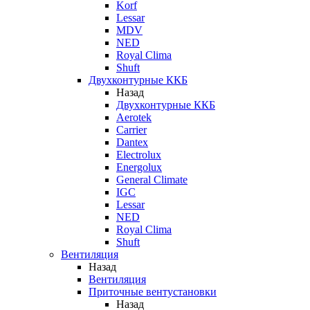
Korf
Lessar
MDV
NED
Royal Clima
Shuft
Двухконтурные ККБ
Назад
Двухконтурные ККБ
Aerotek
Carrier
Dantex
Electrolux
Energolux
General Climate
IGC
Lessar
NED
Royal Clima
Shuft
Вентиляция
Назад
Вентиляция
Приточные вентустановки
Назад