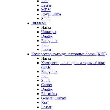
IGC
Lessar
MDV
Royal Clima
Shuft
Чиллеры
Назад
Чиллеры
Dantex
Energolux
IGC
Lessar
Компрессорно-конденсаторные блоки (ККБ)
Назад
Компрессорно-конденсаторные блоки
(ККБ)
Energolux
IGC
Shuft
Carrier
Dantex
Electrolux
General Climate
Korf
Lessar