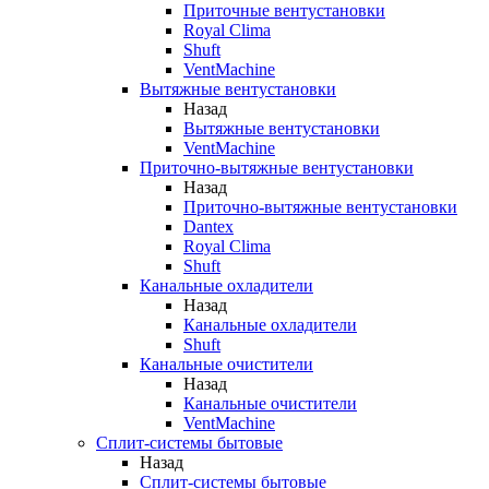
Приточные вентустановки
Royal Clima
Shuft
VentMachine
Вытяжные вентустановки
Назад
Вытяжные вентустановки
VentMachine
Приточно-вытяжные вентустановки
Назад
Приточно-вытяжные вентустановки
Dantex
Royal Clima
Shuft
Канальные охладители
Назад
Канальные охладители
Shuft
Канальные очистители
Назад
Канальные очистители
VentMachine
Сплит-системы бытовые
Назад
Сплит-системы бытовые