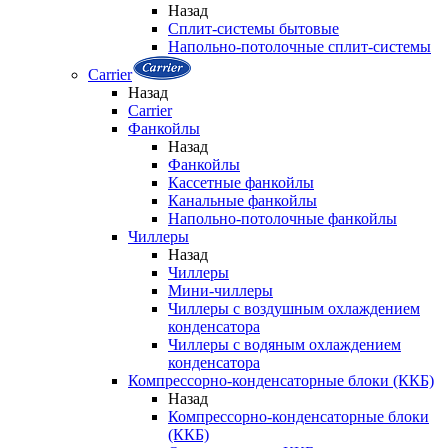
Назад
Сплит-системы бытовые
Напольно-потолочные сплит-системы
Carrier
Назад
Carrier
Фанкойлы
Назад
Фанкойлы
Кассетные фанкойлы
Канальные фанкойлы
Напольно-потолочные фанкойлы
Чиллеры
Назад
Чиллеры
Мини-чиллеры
Чиллеры с воздушным охлаждением
конденсатора
Чиллеры с водяным охлаждением
конденсатора
Компрессорно-конденсаторные блоки (ККБ)
Назад
Компрессорно-конденсаторные блоки
(ККБ)