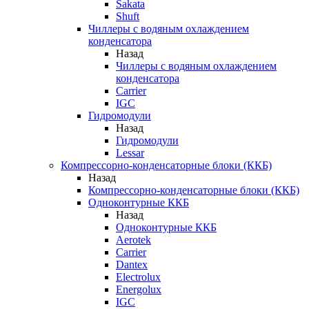
Sakata
Shuft
Чиллеры с водяным охлаждением
конденсатора
Назад
Чиллеры с водяным охлаждением
конденсатора
Carrier
IGC
Гидромодули
Назад
Гидромодули
Lessar
Компрессорно-конденсаторные блоки (ККБ)
Назад
Компрессорно-конденсаторные блоки (ККБ)
Одноконтурные ККБ
Назад
Одноконтурные ККБ
Aerotek
Carrier
Dantex
Electrolux
Energolux
IGC