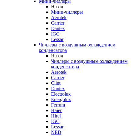
Мини-чиллеры
Назад
Мини-чиллеры
Aerotek
Carrier
Dantex
IGC
Lessar
Чиллеры с воздушным охлаждением
конденсатора
Назад
Чиллеры с воздушным охлаждением
конденсатора
Aerotek
Carrier
Clint
Dantex
Electrolux
Energolux
Ferrum
Haier
Hiref
IGC
Lessar
NED