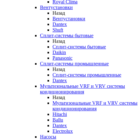
Royal Clima
Вентустановки
Назад
Вентустановки
Dantex
Shuft
Сплит-системы бытовые
Назад
Сплит-системы бытовые
Daikin
Panasonic
Сплит-системы промышленные
Назад
Сплит-системы промышленные
Dantex
Мультизональные VRF и VRV системы
кондиционирования
Назад
Мультизональные VRF и VRV системы
кондиционирования
Hitachi
Ballu
Dantex
Electrolux
Насосы