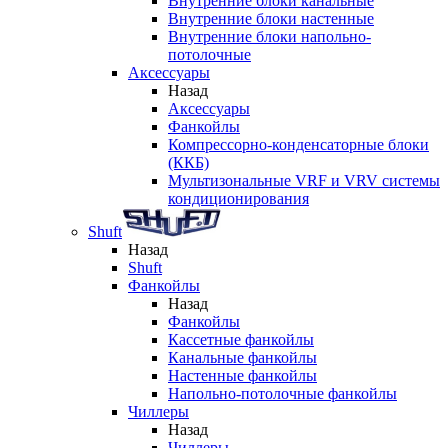
Внутренние блоки канальные
Внутренние блоки настенные
Внутренние блоки напольно-
потолочные
Аксессуары
Назад
Аксессуары
Фанкойлы
Компрессорно-конденсаторные блоки
(ККБ)
Мультизональные VRF и VRV системы
кондиционирования
Shuft
Назад
Shuft
Фанкойлы
Назад
Фанкойлы
Кассетные фанкойлы
Канальные фанкойлы
Настенные фанкойлы
Напольно-потолочные фанкойлы
Чиллеры
Назад
Чиллеры