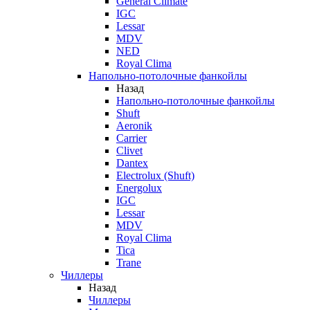
General Climate
IGC
Lessar
MDV
NED
Royal Clima
Напольно-потолочные фанкойлы
Назад
Напольно-потолочные фанкойлы
Shuft
Aeronik
Carrier
Clivet
Dantex
Electrolux (Shuft)
Energolux
IGC
Lessar
MDV
Royal Clima
Tica
Trane
Чиллеры
Назад
Чиллеры