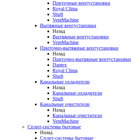
Приточные вентустановки
Royal Clima
Shuft
VentMachine
Вытяжные вентустановки
Назад
Вытяжные вентустановки
VentMachine
Приточно-вытяжные вентустановки
Назад
Приточно-вытяжные вентустановки
Dantex
Royal Clima
Shuft
Канальные охладители
Назад
Канальные охладители
Shuft
Канальные очистители
Назад
Канальные очистители
VentMachine
Сплит-системы бытовые
Назад
Сплит-системы бытовые