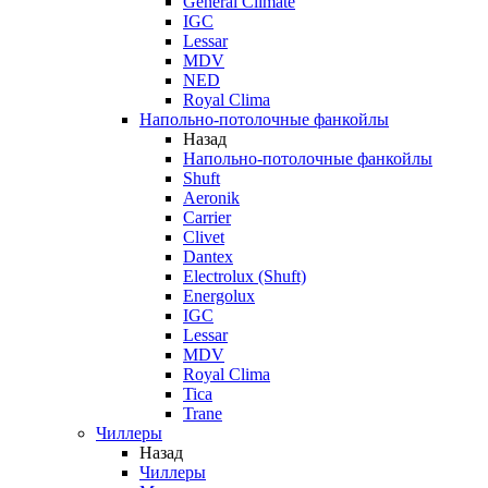
General Climate
IGC
Lessar
MDV
NED
Royal Clima
Напольно-потолочные фанкойлы
Назад
Напольно-потолочные фанкойлы
Shuft
Aeronik
Carrier
Clivet
Dantex
Electrolux (Shuft)
Energolux
IGC
Lessar
MDV
Royal Clima
Tica
Trane
Чиллеры
Назад
Чиллеры