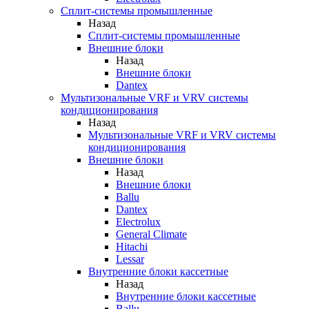
Сплит-системы промышленные
Назад
Сплит-системы промышленные
Внешние блоки
Назад
Внешние блоки
Dantex
Мультизональные VRF и VRV системы
кондиционирования
Назад
Мультизональные VRF и VRV системы
кондиционирования
Внешние блоки
Назад
Внешние блоки
Ballu
Dantex
Electrolux
General Climate
Hitachi
Lessar
Внутренние блоки кассетные
Назад
Внутренние блоки кассетные
Ballu