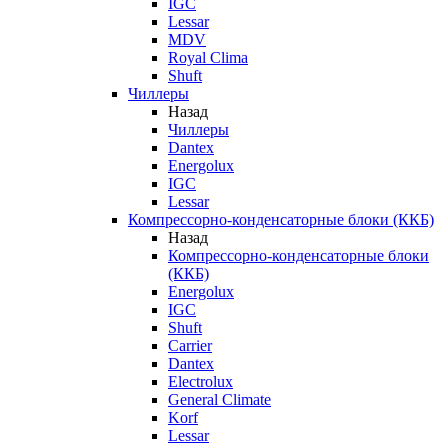
IGC
Lessar
MDV
Royal Clima
Shuft
Чиллеры
Назад
Чиллеры
Dantex
Energolux
IGC
Lessar
Компрессорно-конденсаторные блоки (ККБ)
Назад
Компрессорно-конденсаторные блоки
(ККБ)
Energolux
IGC
Shuft
Carrier
Dantex
Electrolux
General Climate
Korf
Lessar