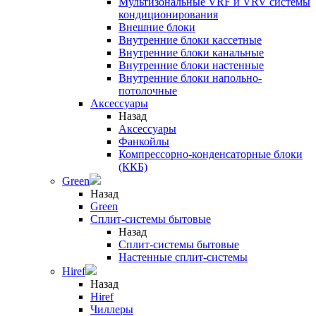
Мультизональные VRF и VRV системы
кондиционирования
Внешние блоки
Внутренние блоки кассетные
Внутренние блоки канальные
Внутренние блоки настенные
Внутренние блоки напольно-
потолочные
Аксессуары
Назад
Аксессуары
Фанкойлы
Компрессорно-конденсаторные блоки
(ККБ)
Green
Назад
Green
Сплит-системы бытовые
Назад
Сплит-системы бытовые
Настенные сплит-системы
Hiref
Назад
Hiref
Чиллеры