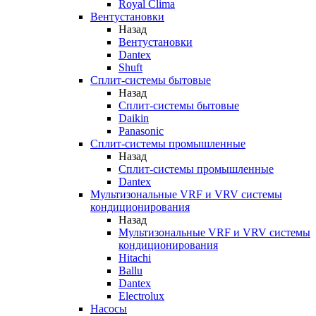
Royal Clima
Вентустановки
Назад
Вентустановки
Dantex
Shuft
Сплит-системы бытовые
Назад
Сплит-системы бытовые
Daikin
Panasonic
Сплит-системы промышленные
Назад
Сплит-системы промышленные
Dantex
Мультизональные VRF и VRV системы
кондиционирования
Назад
Мультизональные VRF и VRV системы
кондиционирования
Hitachi
Ballu
Dantex
Electrolux
Насосы