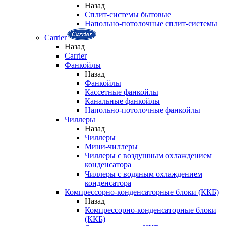
Назад
Сплит-системы бытовые
Напольно-потолочные сплит-системы
Carrier
Назад
Carrier
Фанкойлы
Назад
Фанкойлы
Кассетные фанкойлы
Канальные фанкойлы
Напольно-потолочные фанкойлы
Чиллеры
Назад
Чиллеры
Мини-чиллеры
Чиллеры с воздушным охлаждением
конденсатора
Чиллеры с водяным охлаждением
конденсатора
Компрессорно-конденсаторные блоки (ККБ)
Назад
Компрессорно-конденсаторные блоки
(ККБ)