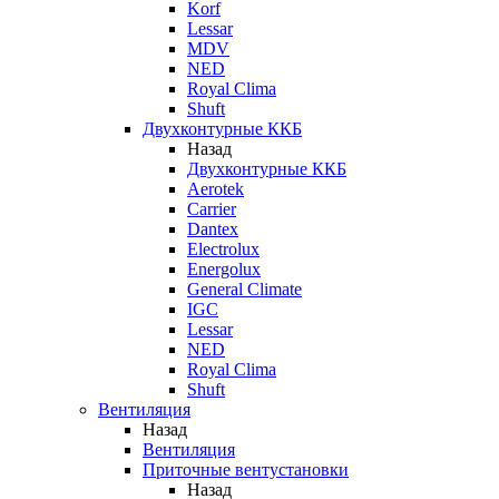
Korf
Lessar
MDV
NED
Royal Clima
Shuft
Двухконтурные ККБ
Назад
Двухконтурные ККБ
Aerotek
Carrier
Dantex
Electrolux
Energolux
General Climate
IGC
Lessar
NED
Royal Clima
Shuft
Вентиляция
Назад
Вентиляция
Приточные вентустановки
Назад