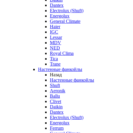
Dantex
Electrolux (Shuft)
Energolux
General Climate
Haier
IGC
Lessar
MDV
NED
Royal Clima
Tica
Trane
Настенные фанкойлы
Назад
Настенные фанкойлы
Shuft
Aeronik
Ballu
Clivet
Daikin
Dantex
Electrolux (Shuft)
Energolux
Ferrum