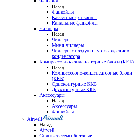
Фанкойлы
Назад
Фанкойлы
Кассетные фанкойлы
Канальные фанкойлы
Чиллеры
Назад
Чиллеры
Мини-чиллеры
Чиллеры с воздушным охлаждением
конденсатора
Компрессорно-конденсаторные блоки (ККБ)
Назад
Компрессорно-конденсаторные блоки
(ККБ)
Одноконтурные ККБ
Двухконтурные ККБ
Аксессуары
Назад
Аксессуары
Фанкойлы
Airwell
Назад
Airwell
Сплит-системы бытовые