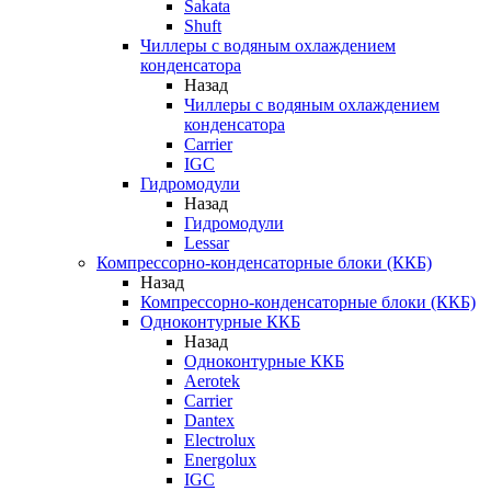
Sakata
Shuft
Чиллеры с водяным охлаждением
конденсатора
Назад
Чиллеры с водяным охлаждением
конденсатора
Carrier
IGC
Гидромодули
Назад
Гидромодули
Lessar
Компрессорно-конденсаторные блоки (ККБ)
Назад
Компрессорно-конденсаторные блоки (ККБ)
Одноконтурные ККБ
Назад
Одноконтурные ККБ
Aerotek
Carrier
Dantex
Electrolux
Energolux
IGC