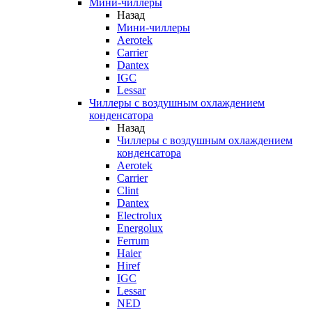
Мини-чиллеры
Назад
Мини-чиллеры
Aerotek
Carrier
Dantex
IGC
Lessar
Чиллеры с воздушным охлаждением
конденсатора
Назад
Чиллеры с воздушным охлаждением
конденсатора
Aerotek
Carrier
Clint
Dantex
Electrolux
Energolux
Ferrum
Haier
Hiref
IGC
Lessar
NED