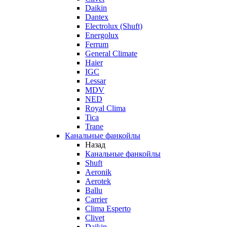
Daikin
Dantex
Electrolux (Shuft)
Energolux
Ferrum
General Climate
Haier
IGC
Lessar
MDV
NED
Royal Clima
Tica
Trane
Канальные фанкойлы
Назад
Канальные фанкойлы
Shuft
Aeronik
Aerotek
Ballu
Carrier
Clima Esperto
Clivet
Daikin