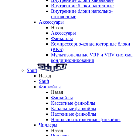
Внутренние блоки канальные
Внутренние блоки настенные
Внутренние блоки напольно-
потолочные
Аксессуары
Назад
Аксессуары
Фанкойлы
Компрессорно-конденсаторные блоки
(ККБ)
Мультизональные VRF и VRV системы
кондиционирования
Shuft
Назад
Shuft
Фанкойлы
Назад
Фанкойлы
Кассетные фанкойлы
Канальные фанкойлы
Настенные фанкойлы
Напольно-потолочные фанкойлы
Чиллеры
Назад
Чиллеры