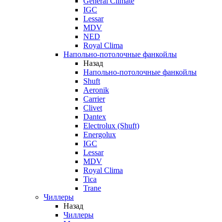
General Climate
IGC
Lessar
MDV
NED
Royal Clima
Напольно-потолочные фанкойлы
Назад
Напольно-потолочные фанкойлы
Shuft
Aeronik
Carrier
Clivet
Dantex
Electrolux (Shuft)
Energolux
IGC
Lessar
MDV
Royal Clima
Tica
Trane
Чиллеры
Назад
Чиллеры