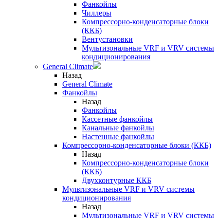
Фанкойлы
Чиллеры
Компрессорно-конденсаторные блоки
(ККБ)
Вентустановки
Мультизональные VRF и VRV системы
кондиционирования
General Climate
Назад
General Climate
Фанкойлы
Назад
Фанкойлы
Кассетные фанкойлы
Канальные фанкойлы
Настенные фанкойлы
Компрессорно-конденсаторные блоки (ККБ)
Назад
Компрессорно-конденсаторные блоки
(ККБ)
Двухконтурные ККБ
Мультизональные VRF и VRV системы
кондиционирования
Назад
Мультизональные VRF и VRV системы