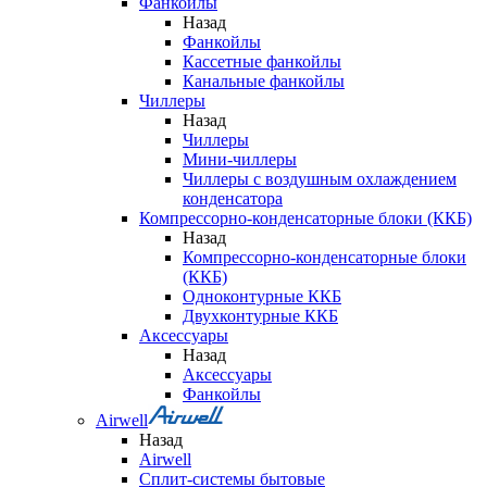
Фанкойлы
Назад
Фанкойлы
Кассетные фанкойлы
Канальные фанкойлы
Чиллеры
Назад
Чиллеры
Мини-чиллеры
Чиллеры с воздушным охлаждением
конденсатора
Компрессорно-конденсаторные блоки (ККБ)
Назад
Компрессорно-конденсаторные блоки
(ККБ)
Одноконтурные ККБ
Двухконтурные ККБ
Аксессуары
Назад
Аксессуары
Фанкойлы
Airwell
Назад
Airwell
Сплит-системы бытовые