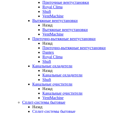
Приточные вентустановки
Royal Clima
Shuft
VentMachine
Вытяжные вентустановки
Назад
Вытяжные вентустановки
VentMachine
Приточно-вытяжные вентустановки
Назад
Приточно-вытяжные вентустановки
Dantex
Royal Clima
Shuft
Канальные охладители
Назад
Канальные охладители
Shuft
Канальные очистители
Назад
Канальные очистители
VentMachine
Сплит-системы бытовые
Назад
Сплит-системы бытовые