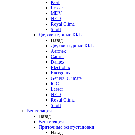
Korf
Lessar
MDV
NED
Royal Clima
Shuft
Двухконтурные ККБ
Назад
Двухконтурные ККБ
Aerotek
Carrier
Dantex
Electrolux
Energolux
General Climate
IGC
Lessar
NED
Royal Clima
Shuft
Вентиляция
Назад
Вентиляция
Приточные вентустановки
Назад