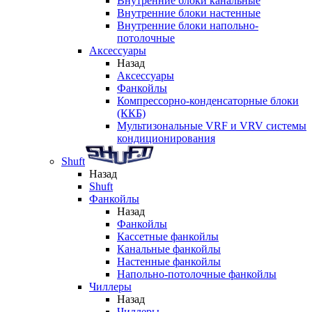
Внутренние блоки канальные
Внутренние блоки настенные
Внутренние блоки напольно-
потолочные
Аксессуары
Назад
Аксессуары
Фанкойлы
Компрессорно-конденсаторные блоки
(ККБ)
Мультизональные VRF и VRV системы
кондиционирования
Shuft
Назад
Shuft
Фанкойлы
Назад
Фанкойлы
Кассетные фанкойлы
Канальные фанкойлы
Настенные фанкойлы
Напольно-потолочные фанкойлы
Чиллеры
Назад
Чиллеры