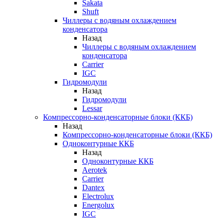
Sakata
Shuft
Чиллеры с водяным охлаждением
конденсатора
Назад
Чиллеры с водяным охлаждением
конденсатора
Carrier
IGC
Гидромодули
Назад
Гидромодули
Lessar
Компрессорно-конденсаторные блоки (ККБ)
Назад
Компрессорно-конденсаторные блоки (ККБ)
Одноконтурные ККБ
Назад
Одноконтурные ККБ
Aerotek
Carrier
Dantex
Electrolux
Energolux
IGC