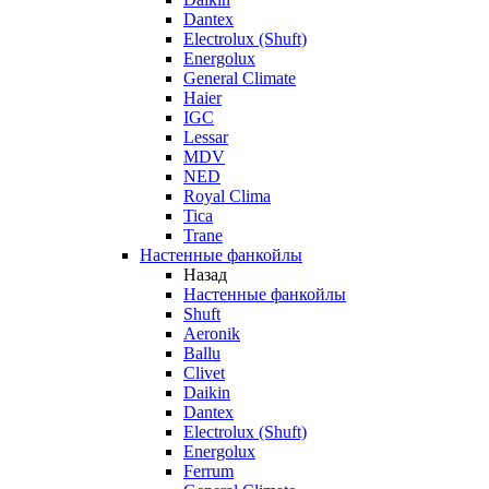
Dantex
Electrolux (Shuft)
Energolux
General Climate
Haier
IGC
Lessar
MDV
NED
Royal Clima
Tica
Trane
Настенные фанкойлы
Назад
Настенные фанкойлы
Shuft
Aeronik
Ballu
Clivet
Daikin
Dantex
Electrolux (Shuft)
Energolux
Ferrum