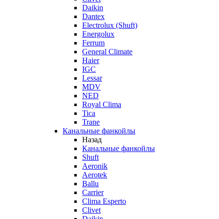
Daikin
Dantex
Electrolux (Shuft)
Energolux
Ferrum
General Climate
Haier
IGC
Lessar
MDV
NED
Royal Clima
Tica
Trane
Канальные фанкойлы
Назад
Канальные фанкойлы
Shuft
Aeronik
Aerotek
Ballu
Carrier
Clima Esperto
Clivet
Daikin