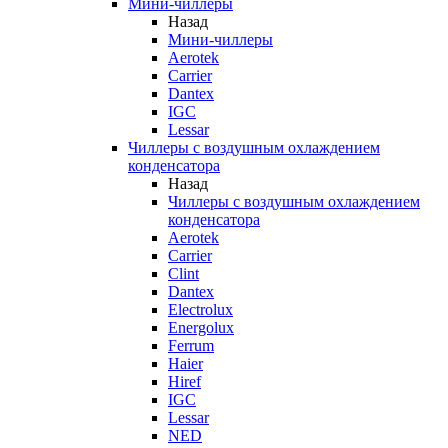
Мини-чиллеры
Назад
Мини-чиллеры
Aerotek
Carrier
Dantex
IGC
Lessar
Чиллеры с воздушным охлаждением
конденсатора
Назад
Чиллеры с воздушным охлаждением
конденсатора
Aerotek
Carrier
Clint
Dantex
Electrolux
Energolux
Ferrum
Haier
Hiref
IGC
Lessar
NED