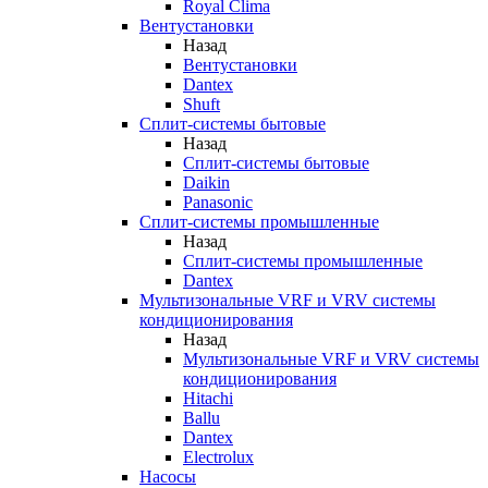
Royal Clima
Вентустановки
Назад
Вентустановки
Dantex
Shuft
Сплит-системы бытовые
Назад
Сплит-системы бытовые
Daikin
Panasonic
Сплит-системы промышленные
Назад
Сплит-системы промышленные
Dantex
Мультизональные VRF и VRV системы
кондиционирования
Назад
Мультизональные VRF и VRV системы
кондиционирования
Hitachi
Ballu
Dantex
Electrolux
Насосы