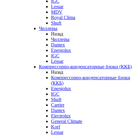
IGC
Lessar
MDV
Royal Clima
Shuft
Чиллеры
Назад
Чиллеры
Dantex
Energolux
IGC
Lessar
Компрессорно-конденсаторные блоки (ККБ)
Назад
Компрессорно-конденсаторные блоки
(ККБ)
Energolux
IGC
Shuft
Carrier
Dantex
Electrolux
General Climate
Korf
Lessar