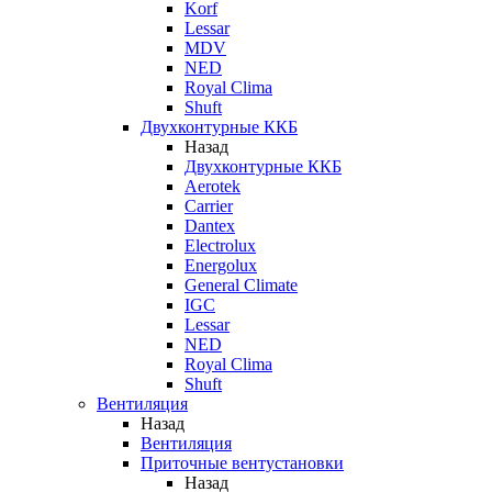
Korf
Lessar
MDV
NED
Royal Clima
Shuft
Двухконтурные ККБ
Назад
Двухконтурные ККБ
Aerotek
Carrier
Dantex
Electrolux
Energolux
General Climate
IGC
Lessar
NED
Royal Clima
Shuft
Вентиляция
Назад
Вентиляция
Приточные вентустановки
Назад