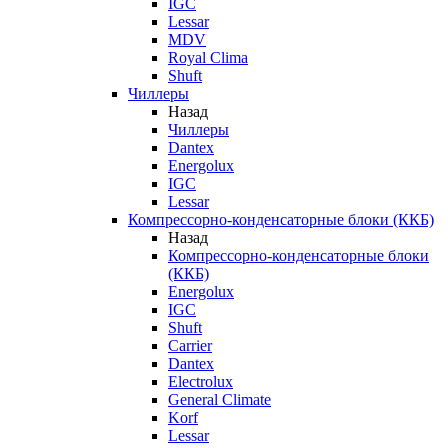
IGC
Lessar
MDV
Royal Clima
Shuft
Чиллеры
Назад
Чиллеры
Dantex
Energolux
IGC
Lessar
Компрессорно-конденсаторные блоки (ККБ)
Назад
Компрессорно-конденсаторные блоки
(ККБ)
Energolux
IGC
Shuft
Carrier
Dantex
Electrolux
General Climate
Korf
Lessar