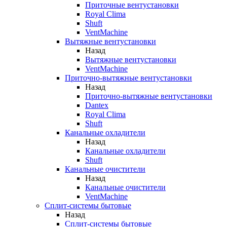
Приточные вентустановки
Royal Clima
Shuft
VentMachine
Вытяжные вентустановки
Назад
Вытяжные вентустановки
VentMachine
Приточно-вытяжные вентустановки
Назад
Приточно-вытяжные вентустановки
Dantex
Royal Clima
Shuft
Канальные охладители
Назад
Канальные охладители
Shuft
Канальные очистители
Назад
Канальные очистители
VentMachine
Сплит-системы бытовые
Назад
Сплит-системы бытовые