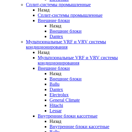
Сплит-системы промышленные
Назад
Сплит-системы промышленные
Внешние блоки
Назад
Внешние блоки
Dantex
Мультизональные VRF и VRV системы
кондиционирования
Назад
Мультизональные VRF и VRV системы
кондиционирования
Внешние блоки
Назад
Внешние блоки
Ballu
Dantex
Electrolux
General Climate
Hitachi
Lessar
Внутренние блоки кассетные
Назад
Внутренние блоки кассетные
Ballu