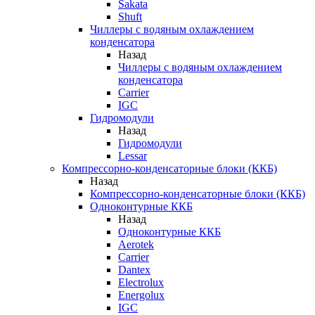
Sakata
Shuft
Чиллеры с водяным охлаждением
конденсатора
Назад
Чиллеры с водяным охлаждением
конденсатора
Carrier
IGC
Гидромодули
Назад
Гидромодули
Lessar
Компрессорно-конденсаторные блоки (ККБ)
Назад
Компрессорно-конденсаторные блоки (ККБ)
Одноконтурные ККБ
Назад
Одноконтурные ККБ
Aerotek
Carrier
Dantex
Electrolux
Energolux
IGC