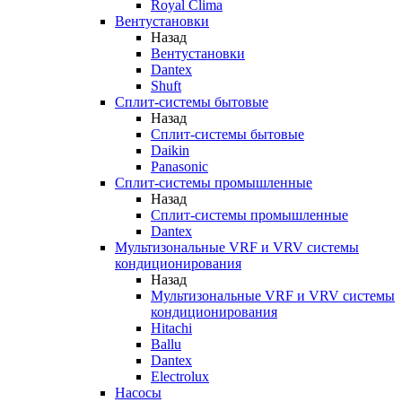
Royal Clima
Вентустановки
Назад
Вентустановки
Dantex
Shuft
Сплит-системы бытовые
Назад
Сплит-системы бытовые
Daikin
Panasonic
Сплит-системы промышленные
Назад
Сплит-системы промышленные
Dantex
Мультизональные VRF и VRV системы
кондиционирования
Назад
Мультизональные VRF и VRV системы
кондиционирования
Hitachi
Ballu
Dantex
Electrolux
Насосы