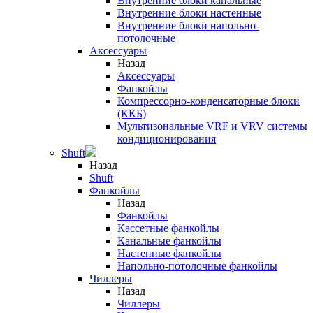
Внутренние блоки канальные
Внутренние блоки настенные
Внутренние блоки напольно-
потолочные
Аксессуары
Назад
Аксессуары
Фанкойлы
Компрессорно-конденсаторные блоки
(ККБ)
Мультизональные VRF и VRV системы
кондиционирования
Shuft
Назад
Shuft
Фанкойлы
Назад
Фанкойлы
Кассетные фанкойлы
Канальные фанкойлы
Настенные фанкойлы
Напольно-потолочные фанкойлы
Чиллеры
Назад
Чиллеры