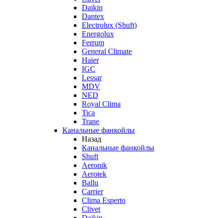
Daikin
Dantex
Electrolux (Shuft)
Energolux
Ferrum
General Climate
Haier
IGC
Lessar
MDV
NED
Royal Clima
Tica
Trane
Канальные фанкойлы
Назад
Канальные фанкойлы
Shuft
Aeronik
Aerotek
Ballu
Carrier
Clima Esperto
Clivet
Daikin