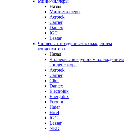
Мини-чиллеры
Назад
Мини-чиллеры
Aerotek
Carrier
Dantex
IGC
Lessar
Чиллеры с воздушным охлаждением
конденсатора
Назад
Чиллеры с воздушным охлаждением
конденсатора
Aerotek
Carrier
Clint
Dantex
Electrolux
Energolux
Ferrum
Haier
Hiref
IGC
Lessar
NED