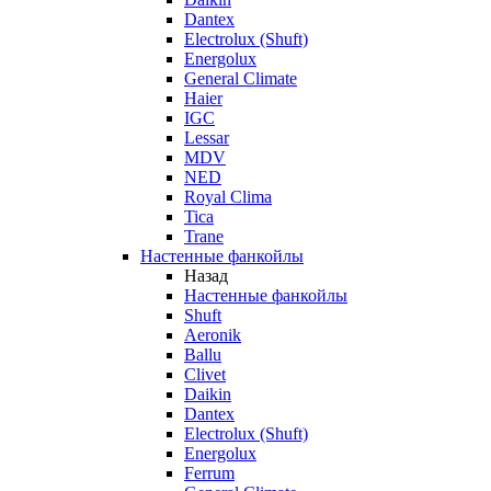
Dantex
Electrolux (Shuft)
Energolux
General Climate
Haier
IGC
Lessar
MDV
NED
Royal Clima
Tica
Trane
Настенные фанкойлы
Назад
Настенные фанкойлы
Shuft
Aeronik
Ballu
Clivet
Daikin
Dantex
Electrolux (Shuft)
Energolux
Ferrum