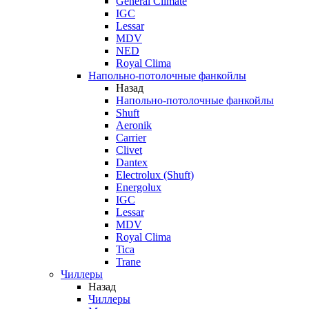
General Climate
IGC
Lessar
MDV
NED
Royal Clima
Напольно-потолочные фанкойлы
Назад
Напольно-потолочные фанкойлы
Shuft
Aeronik
Carrier
Clivet
Dantex
Electrolux (Shuft)
Energolux
IGC
Lessar
MDV
Royal Clima
Tica
Trane
Чиллеры
Назад
Чиллеры