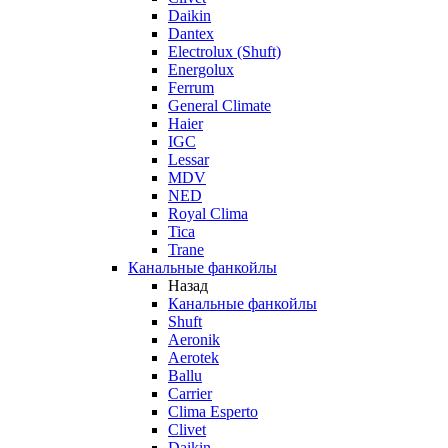
Daikin
Dantex
Electrolux (Shuft)
Energolux
Ferrum
General Climate
Haier
IGC
Lessar
MDV
NED
Royal Clima
Tica
Trane
Канальные фанкойлы
Назад
Канальные фанкойлы
Shuft
Aeronik
Aerotek
Ballu
Carrier
Clima Esperto
Clivet
Daikin