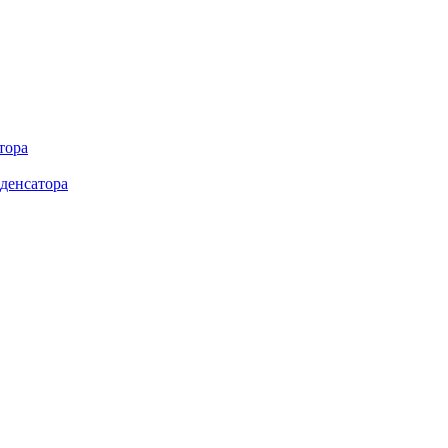
тора
денсатора