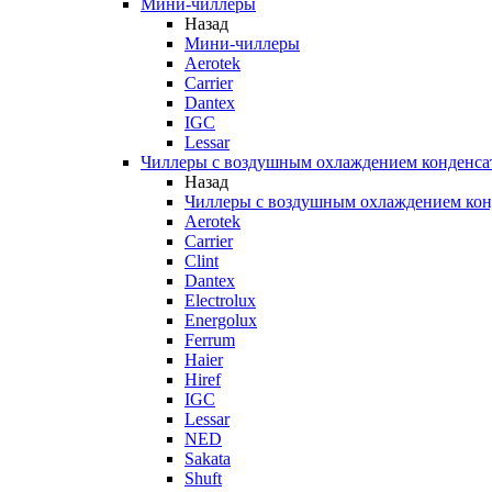
Мини-чиллеры
Назад
Мини-чиллеры
Aerotek
Carrier
Dantex
IGC
Lessar
Чиллеры с воздушным охлаждением конденса
Назад
Чиллеры с воздушным охлаждением кон
Aerotek
Carrier
Clint
Dantex
Electrolux
Energolux
Ferrum
Haier
Hiref
IGC
Lessar
NED
Sakata
Shuft