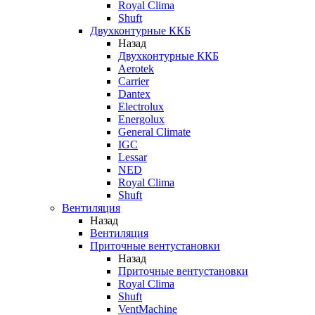
Royal Clima
Shuft
Двухконтурные ККБ
Назад
Двухконтурные ККБ
Aerotek
Carrier
Dantex
Electrolux
Energolux
General Climate
IGC
Lessar
NED
Royal Clima
Shuft
Вентиляция
Назад
Вентиляция
Приточные вентустановки
Назад
Приточные вентустановки
Royal Clima
Shuft
VentMachine