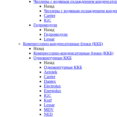
Чиллеры с водяным охлаждением конденсато
Назад
Чиллеры с водяным охлаждением конде
Carrier
IGC
Гидромодули
Назад
Гидромодули
Lessar
Компрессорно-конденсаторные блоки (ККБ)
Назад
Компрессорно-конденсаторные блоки (ККБ)
Одноконтурные ККБ
Назад
Одноконтурные ККБ
Aerotek
Carrier
Dantex
Electrolux
Energolux
IGC
Korf
Lessar
MDV
NED