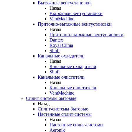
Вытяжные вентустановки
Назад
Вытяжные вентустановки
VentMachine
Приточно-вытяжные вентустановки
Назад
Приточно-вытяжные вентустановки
Dantex
Royal Clima
Shuft
Канальные охладители
Назад
Канальные охладители
Shuft
Канальные очистители
Назад
Канальные очистители
VentMachine
Сплит-системы бытовые
Назад
Сплит-системы бытовые
Настенные сплит-системы
Назад
Настенные сплит-системы
Aeronik