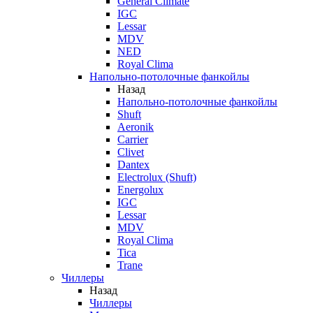
General Climate
IGC
Lessar
MDV
NED
Royal Clima
Напольно-потолочные фанкойлы
Назад
Напольно-потолочные фанкойлы
Shuft
Aeronik
Carrier
Clivet
Dantex
Electrolux (Shuft)
Energolux
IGC
Lessar
MDV
Royal Clima
Tica
Trane
Чиллеры
Назад
Чиллеры