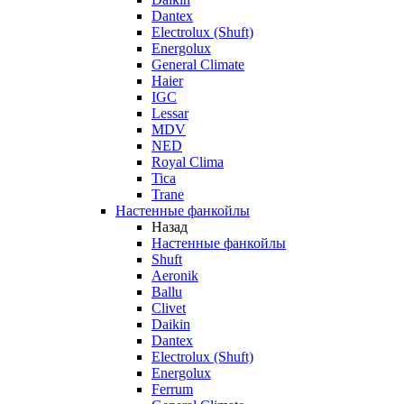
Dantex
Electrolux (Shuft)
Energolux
General Climate
Haier
IGC
Lessar
MDV
NED
Royal Clima
Tica
Trane
Настенные фанкойлы
Назад
Настенные фанкойлы
Shuft
Aeronik
Ballu
Clivet
Daikin
Dantex
Electrolux (Shuft)
Energolux
Ferrum