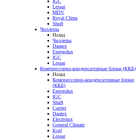
IGC
Lessar
MDV
Royal Clima
Shuft
Чиллеры
Назад
Чиллеры
Dantex
Energolux
IGC
Lessar
Компрессорно-конденсаторные блоки (ККБ)
Назад
Компрессорно-конденсаторные блоки
(ККБ)
Energolux
IGC
Shuft
Carrier
Dantex
Electrolux
General Climate
Korf
Lessar