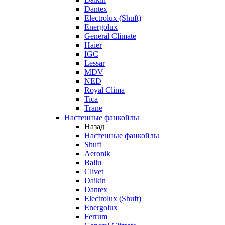
Dantex
Electrolux (Shuft)
Energolux
General Climate
Haier
IGC
Lessar
MDV
NED
Royal Clima
Tica
Trane
Настенные фанкойлы
Назад
Настенные фанкойлы
Shuft
Aeronik
Ballu
Clivet
Daikin
Dantex
Electrolux (Shuft)
Energolux
Ferrum