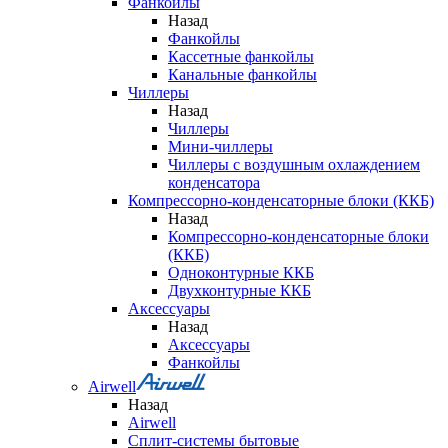
Фанкойлы
Назад
Фанкойлы
Кассетные фанкойлы
Канальные фанкойлы
Чиллеры
Назад
Чиллеры
Мини-чиллеры
Чиллеры с воздушным охлаждением
конденсатора
Компрессорно-конденсаторные блоки (ККБ)
Назад
Компрессорно-конденсаторные блоки
(ККБ)
Одноконтурные ККБ
Двухконтурные ККБ
Аксессуары
Назад
Аксессуары
Фанкойлы
Airwell
Назад
Airwell
Сплит-системы бытовые