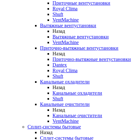
Приточные вентустановки
Royal Clima
Shuft
VentMachine
Вытяжные вентустановки
Назад
Вытяжные вентустановки
VentMachine
Приточно-вытяжные вентустановки
Назад
Приточно-вытяжные вентустановки
Dantex
Royal Clima
Shuft
Канальные охладители
Назад
Канальные охладители
Shuft
Канальные очистители
Назад
Канальные очистители
VentMachine
Сплит-системы бытовые
Назад
Сплит-системы бытовые