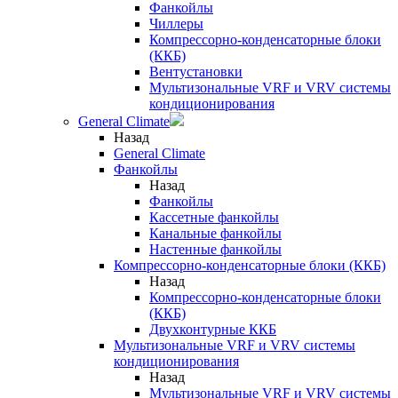
Фанкойлы
Чиллеры
Компрессорно-конденсаторные блоки
(ККБ)
Вентустановки
Мультизональные VRF и VRV системы
кондиционирования
General Climate
Назад
General Climate
Фанкойлы
Назад
Фанкойлы
Кассетные фанкойлы
Канальные фанкойлы
Настенные фанкойлы
Компрессорно-конденсаторные блоки (ККБ)
Назад
Компрессорно-конденсаторные блоки
(ККБ)
Двухконтурные ККБ
Мультизональные VRF и VRV системы
кондиционирования
Назад
Мультизональные VRF и VRV системы