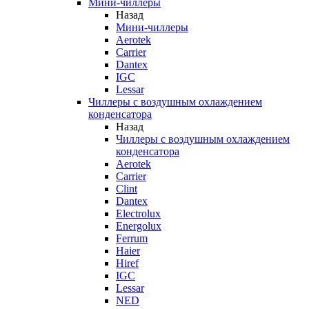
Мини-чиллеры
Назад
Мини-чиллеры
Aerotek
Carrier
Dantex
IGC
Lessar
Чиллеры с воздушным охлаждением
конденсатора
Назад
Чиллеры с воздушным охлаждением
конденсатора
Aerotek
Carrier
Clint
Dantex
Electrolux
Energolux
Ferrum
Haier
Hiref
IGC
Lessar
NED