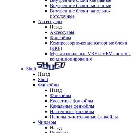
Внутренние блоки канальные
Внутренние блоки настенные
Внутренние блоки напольно-
потолочные
Аксессуары
Назад
Аксессуары
Фанкойлы
Компрессорно-конденсаторные блоки
(ККБ)
Мультизональные VRF и VRV системы
кондиционирования
Shuft
Назад
Shuft
Фанкойлы
Назад
Фанкойлы
Кассетные фанкойлы
Канальные фанкойлы
Настенные фанкойлы
Напольно-потолочные фанкойлы
Чиллеры
Назад
Чиллеры