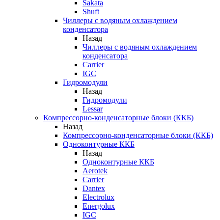
Sakata
Shuft
Чиллеры с водяным охлаждением
конденсатора
Назад
Чиллеры с водяным охлаждением
конденсатора
Carrier
IGC
Гидромодули
Назад
Гидромодули
Lessar
Компрессорно-конденсаторные блоки (ККБ)
Назад
Компрессорно-конденсаторные блоки (ККБ)
Одноконтурные ККБ
Назад
Одноконтурные ККБ
Aerotek
Carrier
Dantex
Electrolux
Energolux
IGC