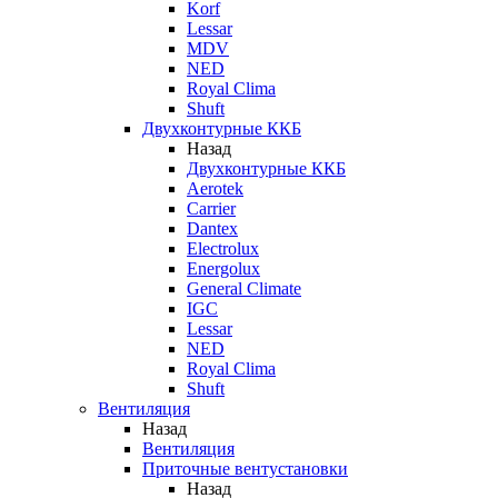
Korf
Lessar
MDV
NED
Royal Clima
Shuft
Двухконтурные ККБ
Назад
Двухконтурные ККБ
Aerotek
Carrier
Dantex
Electrolux
Energolux
General Climate
IGC
Lessar
NED
Royal Clima
Shuft
Вентиляция
Назад
Вентиляция
Приточные вентустановки
Назад