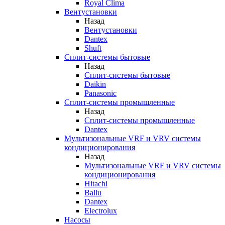
Royal Clima
Вентустановки
Назад
Вентустановки
Dantex
Shuft
Сплит-системы бытовые
Назад
Сплит-системы бытовые
Daikin
Panasonic
Сплит-системы промышленные
Назад
Сплит-системы промышленные
Dantex
Мультизональные VRF и VRV системы
кондиционирования
Назад
Мультизональные VRF и VRV системы
кондиционирования
Hitachi
Ballu
Dantex
Electrolux
Насосы