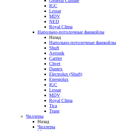
General Climate
IGC
Lessar
MDV
NED
Royal Clima
Напольно-потолочные фанкойлы
Назад
Напольно-потолочные фанкойлы
Shuft
Aeronik
Carrier
Clivet
Dantex
Electrolux (Shuft)
Energolux
IGC
Lessar
MDV
Royal Clima
Tica
Trane
Чиллеры
Назад
Чиллеры