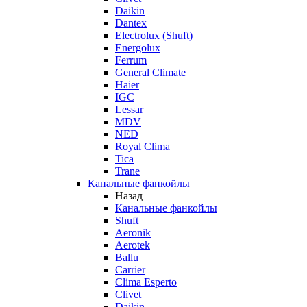
Daikin
Dantex
Electrolux (Shuft)
Energolux
Ferrum
General Climate
Haier
IGC
Lessar
MDV
NED
Royal Clima
Tica
Trane
Канальные фанкойлы
Назад
Канальные фанкойлы
Shuft
Aeronik
Aerotek
Ballu
Carrier
Clima Esperto
Clivet
Daikin