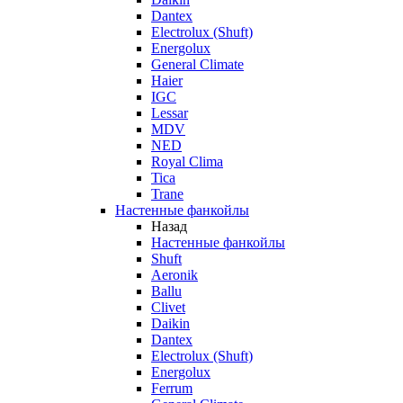
Dantex
Electrolux (Shuft)
Energolux
General Climate
Haier
IGC
Lessar
MDV
NED
Royal Clima
Tica
Trane
Настенные фанкойлы
Назад
Настенные фанкойлы
Shuft
Aeronik
Ballu
Clivet
Daikin
Dantex
Electrolux (Shuft)
Energolux
Ferrum