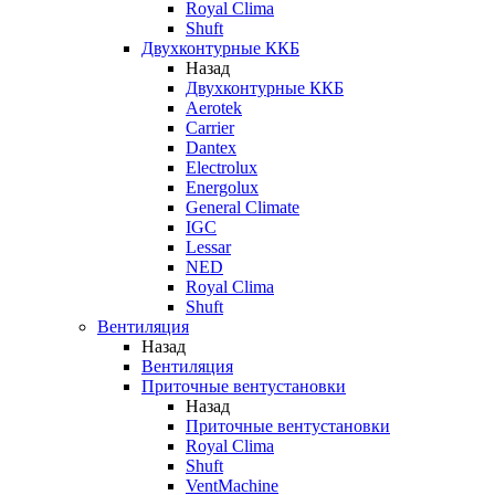
Royal Clima
Shuft
Двухконтурные ККБ
Назад
Двухконтурные ККБ
Aerotek
Carrier
Dantex
Electrolux
Energolux
General Climate
IGC
Lessar
NED
Royal Clima
Shuft
Вентиляция
Назад
Вентиляция
Приточные вентустановки
Назад
Приточные вентустановки
Royal Clima
Shuft
VentMachine