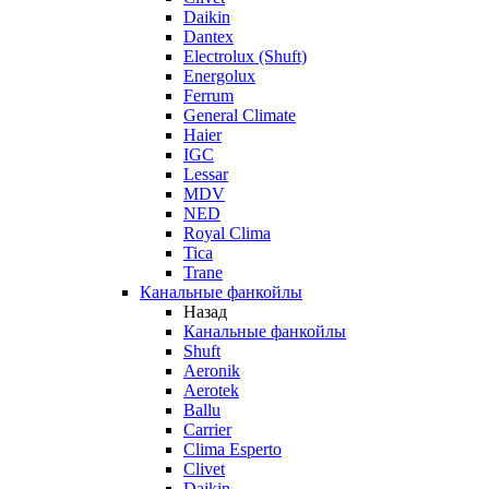
Daikin
Dantex
Electrolux (Shuft)
Energolux
Ferrum
General Climate
Haier
IGC
Lessar
MDV
NED
Royal Clima
Tica
Trane
Канальные фанкойлы
Назад
Канальные фанкойлы
Shuft
Aeronik
Aerotek
Ballu
Carrier
Clima Esperto
Clivet
Daikin