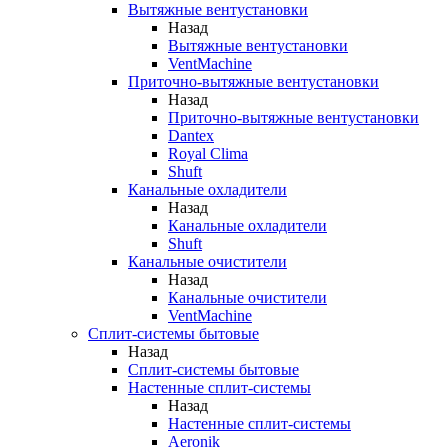
Вытяжные вентустановки
Назад
Вытяжные вентустановки
VentMachine
Приточно-вытяжные вентустановки
Назад
Приточно-вытяжные вентустановки
Dantex
Royal Clima
Shuft
Канальные охладители
Назад
Канальные охладители
Shuft
Канальные очистители
Назад
Канальные очистители
VentMachine
Сплит-системы бытовые
Назад
Сплит-системы бытовые
Настенные сплит-системы
Назад
Настенные сплит-системы
Aeronik