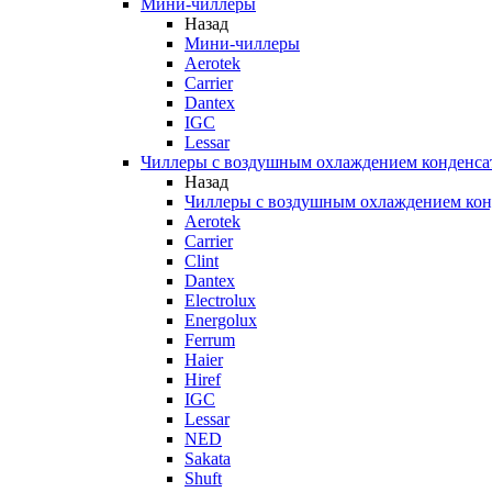
Мини-чиллеры
Назад
Мини-чиллеры
Aerotek
Carrier
Dantex
IGC
Lessar
Чиллеры с воздушным охлаждением конденса
Назад
Чиллеры с воздушным охлаждением кон
Aerotek
Carrier
Clint
Dantex
Electrolux
Energolux
Ferrum
Haier
Hiref
IGC
Lessar
NED
Sakata
Shuft