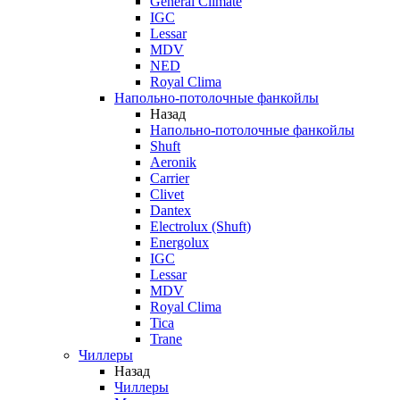
General Climate
IGC
Lessar
MDV
NED
Royal Clima
Напольно-потолочные фанкойлы
Назад
Напольно-потолочные фанкойлы
Shuft
Aeronik
Carrier
Clivet
Dantex
Electrolux (Shuft)
Energolux
IGC
Lessar
MDV
Royal Clima
Tica
Trane
Чиллеры
Назад
Чиллеры