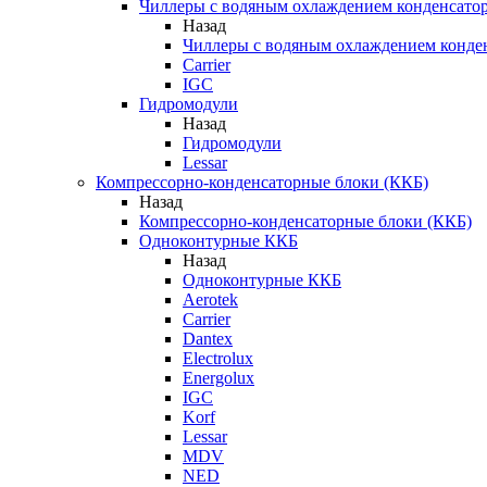
Чиллеры с водяным охлаждением конденсато
Назад
Чиллеры с водяным охлаждением конде
Carrier
IGC
Гидромодули
Назад
Гидромодули
Lessar
Компрессорно-конденсаторные блоки (ККБ)
Назад
Компрессорно-конденсаторные блоки (ККБ)
Одноконтурные ККБ
Назад
Одноконтурные ККБ
Aerotek
Carrier
Dantex
Electrolux
Energolux
IGC
Korf
Lessar
MDV
NED