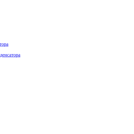
тора
денсатора