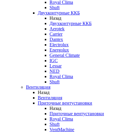
Royal Clima
Shuft
Двухконтурные ККБ
Назад
Двухконтурные ККБ
Aerotek
Carrier
Dantex
Electrolux
Energolux
General Climate
IGC
Lessar
NED
Royal Clima
Shuft
Вентиляция
Назад
Вентиляция
Приточные вентустановки
Назад
Приточные вентустановки
Royal Clima
Shuft
VentMachine