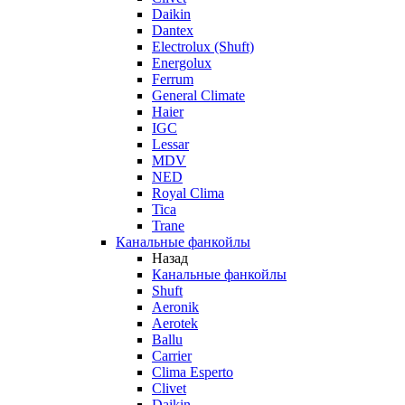
Daikin
Dantex
Electrolux (Shuft)
Energolux
Ferrum
General Climate
Haier
IGC
Lessar
MDV
NED
Royal Clima
Tica
Trane
Канальные фанкойлы
Назад
Канальные фанкойлы
Shuft
Aeronik
Aerotek
Ballu
Carrier
Clima Esperto
Clivet
Daikin