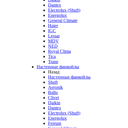
Dantex
Electrolux (Shuft)
Energolux
General Climate
Haier
IGC
Lessar
MDV
NED
Royal Clima
Tica
Trane
Настенные фанкойлы
Назад
Настенные фанкойлы
Shuft
Aeronik
Ballu
Clivet
Daikin
Dantex
Electrolux (Shuft)
Energolux
Ferrum