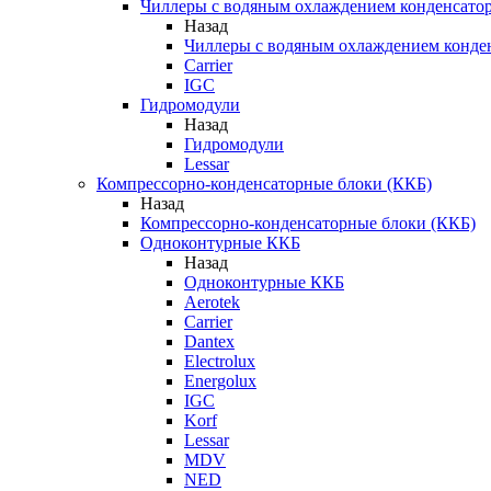
Чиллеры с водяным охлаждением конденсато
Назад
Чиллеры с водяным охлаждением конде
Carrier
IGC
Гидромодули
Назад
Гидромодули
Lessar
Компрессорно-конденсаторные блоки (ККБ)
Назад
Компрессорно-конденсаторные блоки (ККБ)
Одноконтурные ККБ
Назад
Одноконтурные ККБ
Aerotek
Carrier
Dantex
Electrolux
Energolux
IGC
Korf
Lessar
MDV
NED