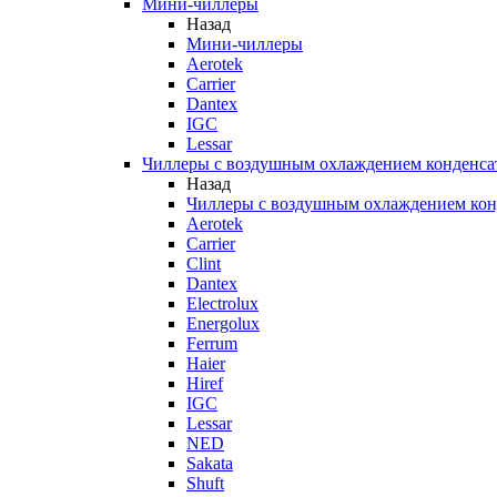
Мини-чиллеры
Назад
Мини-чиллеры
Aerotek
Carrier
Dantex
IGC
Lessar
Чиллеры с воздушным охлаждением конденса
Назад
Чиллеры с воздушным охлаждением кон
Aerotek
Carrier
Clint
Dantex
Electrolux
Energolux
Ferrum
Haier
Hiref
IGC
Lessar
NED
Sakata
Shuft