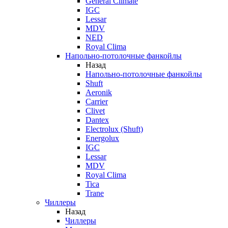
General Climate
IGC
Lessar
MDV
NED
Royal Clima
Напольно-потолочные фанкойлы
Назад
Напольно-потолочные фанкойлы
Shuft
Aeronik
Carrier
Clivet
Dantex
Electrolux (Shuft)
Energolux
IGC
Lessar
MDV
Royal Clima
Tica
Trane
Чиллеры
Назад
Чиллеры