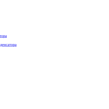
тора
денсатора