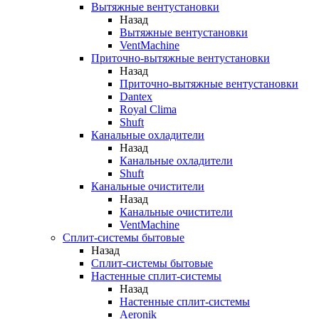
Вытяжные вентустановки
Назад
Вытяжные вентустановки
VentMachine
Приточно-вытяжные вентустановки
Назад
Приточно-вытяжные вентустановки
Dantex
Royal Clima
Shuft
Канальные охладители
Назад
Канальные охладители
Shuft
Канальные очистители
Назад
Канальные очистители
VentMachine
Сплит-системы бытовые
Назад
Сплит-системы бытовые
Настенные сплит-системы
Назад
Настенные сплит-системы
Aeronik