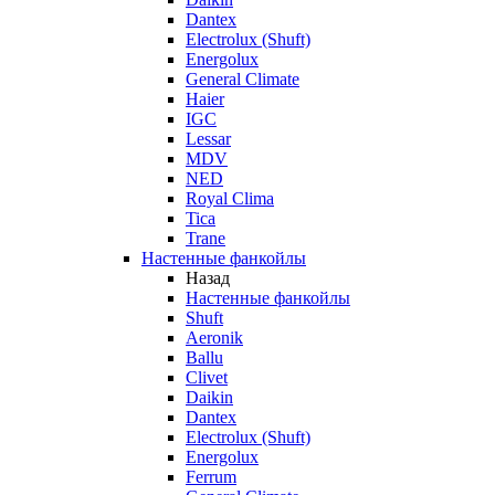
Dantex
Electrolux (Shuft)
Energolux
General Climate
Haier
IGC
Lessar
MDV
NED
Royal Clima
Tica
Trane
Настенные фанкойлы
Назад
Настенные фанкойлы
Shuft
Aeronik
Ballu
Clivet
Daikin
Dantex
Electrolux (Shuft)
Energolux
Ferrum