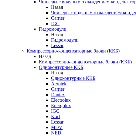
Чиллеры с водяным охлаждением конденсато
Назад
Чиллеры с водяным охлаждением конде
Carrier
IGC
Гидромодули
Назад
Гидромодули
Lessar
Компрессорно-конденсаторные блоки (ККБ)
Назад
Компрессорно-конденсаторные блоки (ККБ)
Одноконтурные ККБ
Назад
Одноконтурные ККБ
Aerotek
Carrier
Dantex
Electrolux
Energolux
IGC
Korf
Lessar
MDV
NED