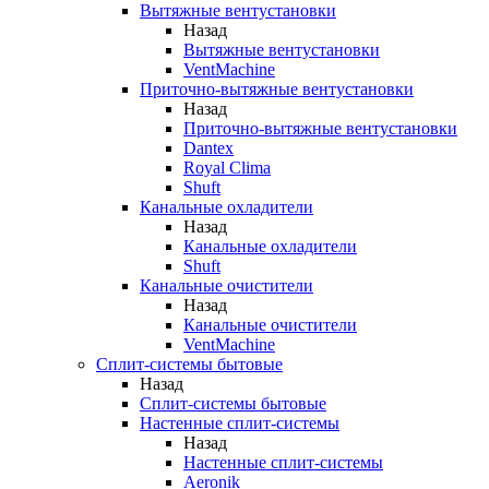
Вытяжные вентустановки
Назад
Вытяжные вентустановки
VentMachine
Приточно-вытяжные вентустановки
Назад
Приточно-вытяжные вентустановки
Dantex
Royal Clima
Shuft
Канальные охладители
Назад
Канальные охладители
Shuft
Канальные очистители
Назад
Канальные очистители
VentMachine
Сплит-системы бытовые
Назад
Сплит-системы бытовые
Настенные сплит-системы
Назад
Настенные сплит-системы
Aeronik