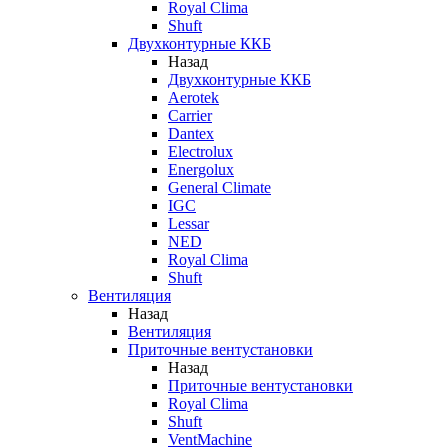
Royal Clima
Shuft
Двухконтурные ККБ
Назад
Двухконтурные ККБ
Aerotek
Carrier
Dantex
Electrolux
Energolux
General Climate
IGC
Lessar
NED
Royal Clima
Shuft
Вентиляция
Назад
Вентиляция
Приточные вентустановки
Назад
Приточные вентустановки
Royal Clima
Shuft
VentMachine