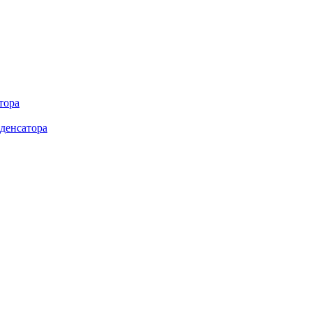
тора
денсатора