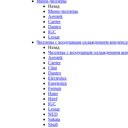
Мини-чиллеры
Назад
Мини-чиллеры
Aerotek
Carrier
Dantex
IGC
Lessar
Чиллеры с воздушным охлаждением конденса
Назад
Чиллеры с воздушным охлаждением кон
Aerotek
Carrier
Clint
Dantex
Electrolux
Energolux
Ferrum
Haier
Hiref
IGC
Lessar
NED
Sakata
Shuft