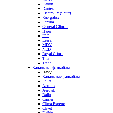
Daikin
Dantex
Electrolux (Shuft)
Energolux
Ferrum
General Climate
Haier
IGC
Lessar
MDV
NED
Royal Clima
Tica
Trane
Канальные фанкойлы
Назад
Канальные фанкойлы
Shuft
Aeronik
Aerotek
Ballu
Carrier
Clima Esperto
Clivet
Daikin