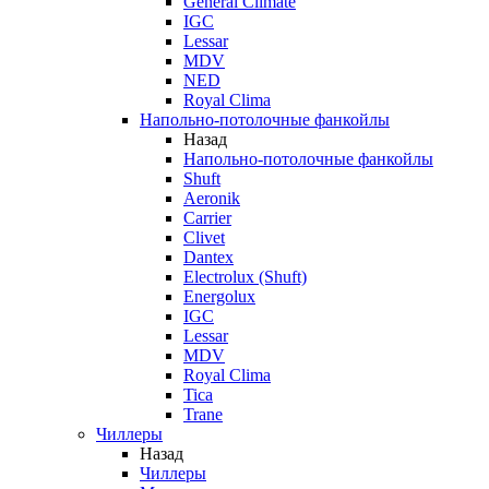
General Climate
IGC
Lessar
MDV
NED
Royal Clima
Напольно-потолочные фанкойлы
Назад
Напольно-потолочные фанкойлы
Shuft
Aeronik
Carrier
Clivet
Dantex
Electrolux (Shuft)
Energolux
IGC
Lessar
MDV
Royal Clima
Tica
Trane
Чиллеры
Назад
Чиллеры