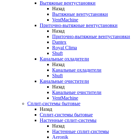
Вытяжные вентустановки
Назад
Вытяжные вентустановки
VentMachine
Приточно-вытяжные вентустановки
Назад
Приточно-вытяжные вентустановки
Dantex
Royal Clima
Shuft
Канальные охладители
Назад
Канальные охладители
Shuft
Канальные очистители
Назад
Канальные очистители
VentMachine
Сплит-системы бытовые
Назад
Сплит-системы бытовые
Настенные сплит-системы
Назад
Настенные сплит-системы
Aeronik