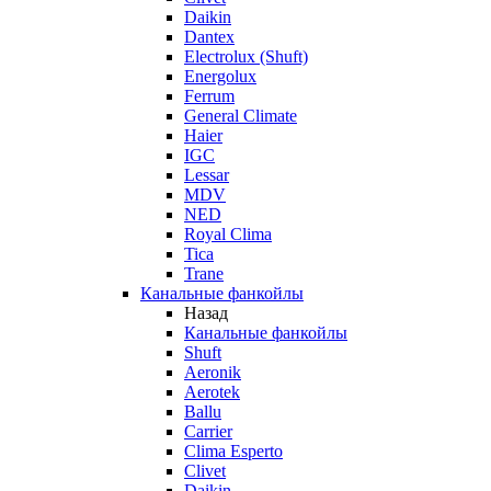
Daikin
Dantex
Electrolux (Shuft)
Energolux
Ferrum
General Climate
Haier
IGC
Lessar
MDV
NED
Royal Clima
Tica
Trane
Канальные фанкойлы
Назад
Канальные фанкойлы
Shuft
Aeronik
Aerotek
Ballu
Carrier
Clima Esperto
Clivet
Daikin