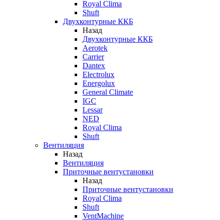
Royal Clima
Shuft
Двухконтурные ККБ
Назад
Двухконтурные ККБ
Aerotek
Carrier
Dantex
Electrolux
Energolux
General Climate
IGC
Lessar
NED
Royal Clima
Shuft
Вентиляция
Назад
Вентиляция
Приточные вентустановки
Назад
Приточные вентустановки
Royal Clima
Shuft
VentMachine