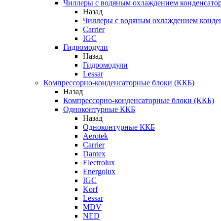
Чиллеры с водяным охлаждением конденсато
Назад
Чиллеры с водяным охлаждением конде
Carrier
IGC
Гидромодули
Назад
Гидромодули
Lessar
Компрессорно-конденсаторные блоки (ККБ)
Назад
Компрессорно-конденсаторные блоки (ККБ)
Одноконтурные ККБ
Назад
Одноконтурные ККБ
Aerotek
Carrier
Dantex
Electrolux
Energolux
IGC
Korf
Lessar
MDV
NED