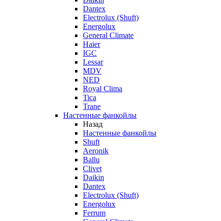
Dantex
Electrolux (Shuft)
Energolux
General Climate
Haier
IGC
Lessar
MDV
NED
Royal Clima
Tica
Trane
Настенные фанкойлы
Назад
Настенные фанкойлы
Shuft
Aeronik
Ballu
Clivet
Daikin
Dantex
Electrolux (Shuft)
Energolux
Ferrum