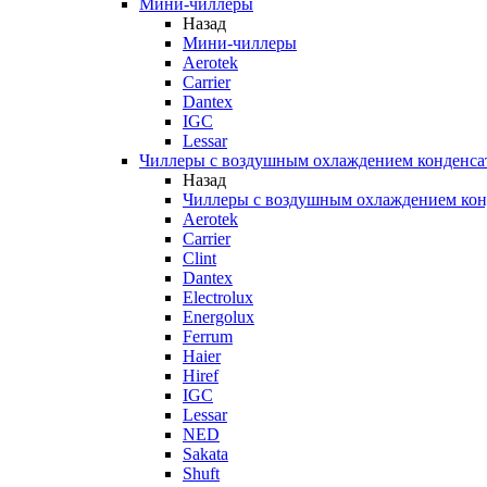
Мини-чиллеры
Назад
Мини-чиллеры
Aerotek
Carrier
Dantex
IGC
Lessar
Чиллеры с воздушным охлаждением конденса
Назад
Чиллеры с воздушным охлаждением кон
Aerotek
Carrier
Clint
Dantex
Electrolux
Energolux
Ferrum
Haier
Hiref
IGC
Lessar
NED
Sakata
Shuft