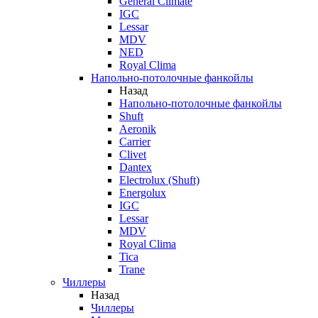
General Climate
IGC
Lessar
MDV
NED
Royal Clima
Напольно-потолочные фанкойлы
Назад
Напольно-потолочные фанкойлы
Shuft
Aeronik
Carrier
Clivet
Dantex
Electrolux (Shuft)
Energolux
IGC
Lessar
MDV
Royal Clima
Tica
Trane
Чиллеры
Назад
Чиллеры