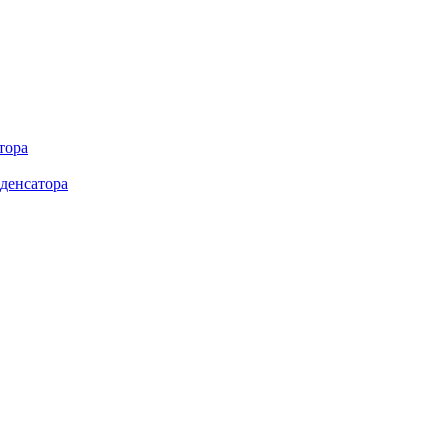
тора
денсатора