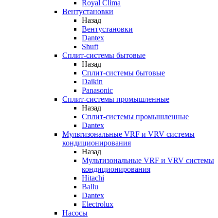
Royal Clima
Вентустановки
Назад
Вентустановки
Dantex
Shuft
Сплит-системы бытовые
Назад
Сплит-системы бытовые
Daikin
Panasonic
Сплит-системы промышленные
Назад
Сплит-системы промышленные
Dantex
Мультизональные VRF и VRV системы
кондиционирования
Назад
Мультизональные VRF и VRV системы
кондиционирования
Hitachi
Ballu
Dantex
Electrolux
Насосы