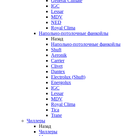
General Climate
IGC
Lessar
MDV
NED
Royal Clima
Напольно-потолочные фанкойлы
Назад
Напольно-потолочные фанкойлы
Shuft
Aeronik
Carrier
Clivet
Dantex
Electrolux (Shuft)
Energolux
IGC
Lessar
MDV
Royal Clima
Tica
Trane
Чиллеры
Назад
Чиллеры