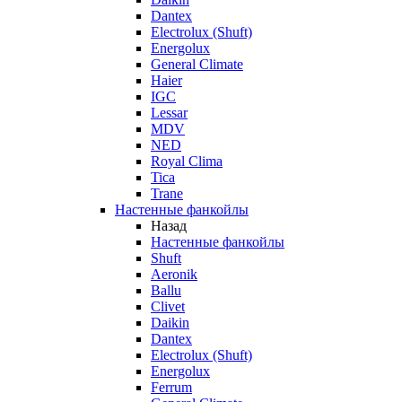
Dantex
Electrolux (Shuft)
Energolux
General Climate
Haier
IGC
Lessar
MDV
NED
Royal Clima
Tica
Trane
Настенные фанкойлы
Назад
Настенные фанкойлы
Shuft
Aeronik
Ballu
Clivet
Daikin
Dantex
Electrolux (Shuft)
Energolux
Ferrum