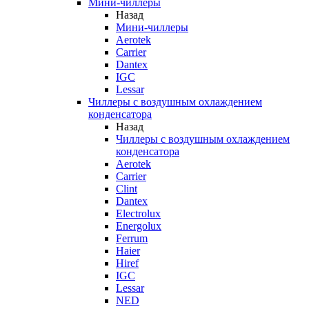
Мини-чиллеры
Назад
Мини-чиллеры
Aerotek
Carrier
Dantex
IGC
Lessar
Чиллеры с воздушным охлаждением
конденсатора
Назад
Чиллеры с воздушным охлаждением
конденсатора
Aerotek
Carrier
Clint
Dantex
Electrolux
Energolux
Ferrum
Haier
Hiref
IGC
Lessar
NED