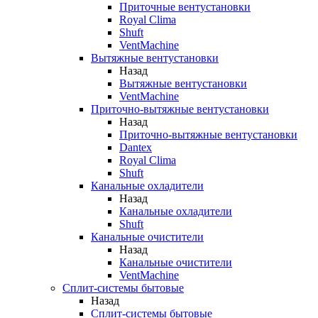
Приточные вентустановки
Royal Clima
Shuft
VentMachine
Вытяжные вентустановки
Назад
Вытяжные вентустановки
VentMachine
Приточно-вытяжные вентустановки
Назад
Приточно-вытяжные вентустановки
Dantex
Royal Clima
Shuft
Канальные охладители
Назад
Канальные охладители
Shuft
Канальные очистители
Назад
Канальные очистители
VentMachine
Сплит-системы бытовые
Назад
Сплит-системы бытовые