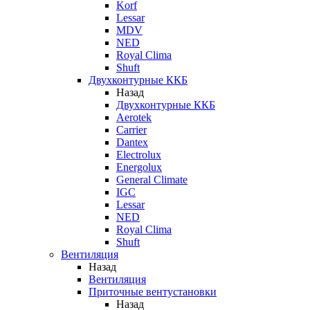
Korf
Lessar
MDV
NED
Royal Clima
Shuft
Двухконтурные ККБ
Назад
Двухконтурные ККБ
Aerotek
Carrier
Dantex
Electrolux
Energolux
General Climate
IGC
Lessar
NED
Royal Clima
Shuft
Вентиляция
Назад
Вентиляция
Приточные вентустановки
Назад