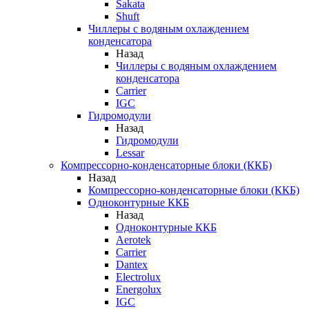
Sakata
Shuft
Чиллеры с водяным охлаждением
конденсатора
Назад
Чиллеры с водяным охлаждением
конденсатора
Carrier
IGC
Гидромодули
Назад
Гидромодули
Lessar
Компрессорно-конденсаторные блоки (ККБ)
Назад
Компрессорно-конденсаторные блоки (ККБ)
Одноконтурные ККБ
Назад
Одноконтурные ККБ
Aerotek
Carrier
Dantex
Electrolux
Energolux
IGC