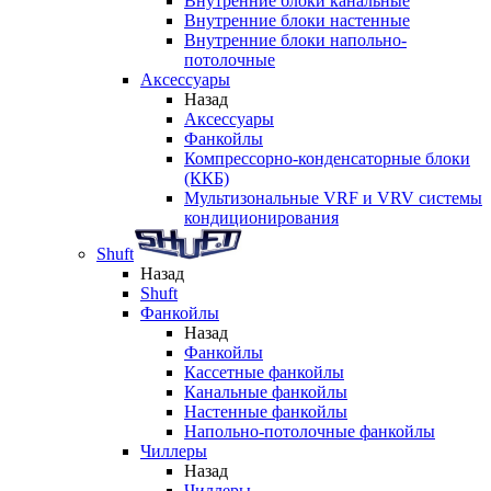
Внутренние блоки канальные
Внутренние блоки настенные
Внутренние блоки напольно-
потолочные
Аксессуары
Назад
Аксессуары
Фанкойлы
Компрессорно-конденсаторные блоки
(ККБ)
Мультизональные VRF и VRV системы
кондиционирования
Shuft
Назад
Shuft
Фанкойлы
Назад
Фанкойлы
Кассетные фанкойлы
Канальные фанкойлы
Настенные фанкойлы
Напольно-потолочные фанкойлы
Чиллеры
Назад
Чиллеры