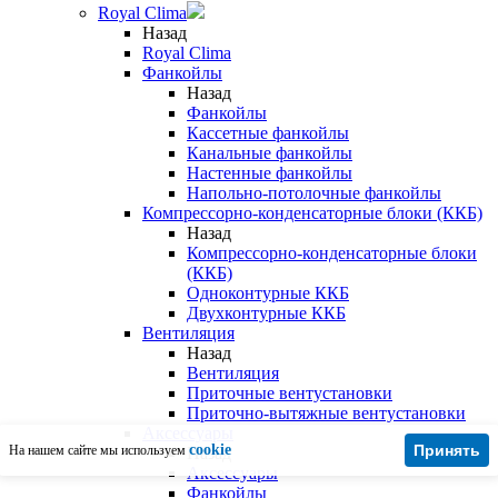
Royal Clima
Назад
Royal Clima
Фанкойлы
Назад
Фанкойлы
Кассетные фанкойлы
Канальные фанкойлы
Настенные фанкойлы
Напольно-потолочные фанкойлы
Компрессорно-конденсаторные блоки (ККБ)
Назад
Компрессорно-конденсаторные блоки
(ККБ)
Одноконтурные ККБ
Двухконтурные ККБ
Вентиляция
Назад
Вентиляция
Приточные вентустановки
Приточно-вытяжные вентустановки
Аксессуары
cookie
Принять
На нашем сайте мы используем
Назад
Аксессуары
Фанкойлы