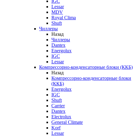
IGC
Lessar
MDV
Royal Clima
Shuft
Чиллеры
Назад
Чиллеры
Dantex
Energolux
IGC
Lessar
Компрессорно-конденсаторные блоки (ККБ)
Назад
Компрессорно-конденсаторные блоки
(ККБ)
Energolux
IGC
Shuft
Carrier
Dantex
Electrolux
General Climate
Korf
Lessar