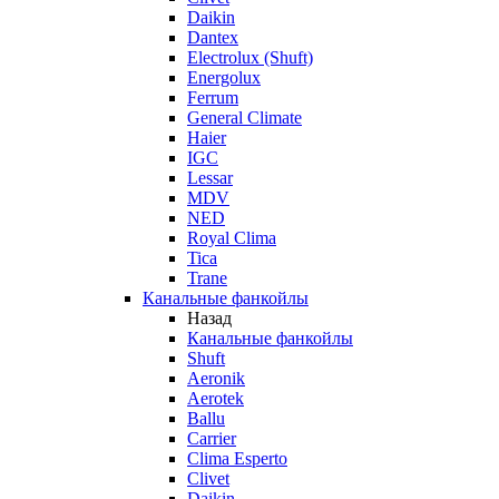
Daikin
Dantex
Electrolux (Shuft)
Energolux
Ferrum
General Climate
Haier
IGC
Lessar
MDV
NED
Royal Clima
Tica
Trane
Канальные фанкойлы
Назад
Канальные фанкойлы
Shuft
Aeronik
Aerotek
Ballu
Carrier
Clima Esperto
Clivet
Daikin