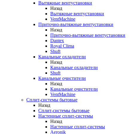
Вытяжные вентустановки
Назад
Вытяжные вентустановки
VentMachine
Приточно-вытяжные вентустановки
Назад
Приточно-вытяжные вентустановки
Dantex
Royal Clima
Shuft
Канальные охладители
Назад
Канальные охладители
Shuft
Канальные очистители
Назад
Канальные очистители
VentMachine
Сплит-системы бытовые
Назад
Сплит-системы бытовые
Настенные сплит-системы
Назад
Настенные сплит-системы
Aeronik