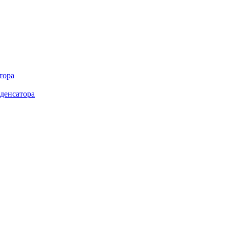
тора
денсатора