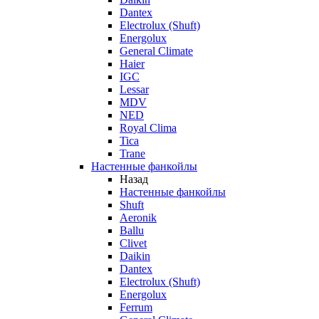
Dantex
Electrolux (Shuft)
Energolux
General Climate
Haier
IGC
Lessar
MDV
NED
Royal Clima
Tica
Trane
Настенные фанкойлы
Назад
Настенные фанкойлы
Shuft
Aeronik
Ballu
Clivet
Daikin
Dantex
Electrolux (Shuft)
Energolux
Ferrum