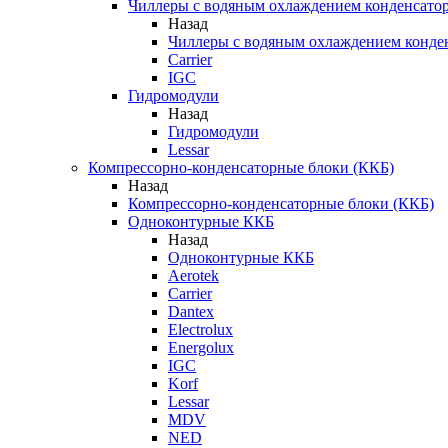
Чиллеры с водяным охлаждением конденсато
Назад
Чиллеры с водяным охлаждением конде
Carrier
IGC
Гидромодули
Назад
Гидромодули
Lessar
Компрессорно-конденсаторные блоки (ККБ)
Назад
Компрессорно-конденсаторные блоки (ККБ)
Одноконтурные ККБ
Назад
Одноконтурные ККБ
Aerotek
Carrier
Dantex
Electrolux
Energolux
IGC
Korf
Lessar
MDV
NED