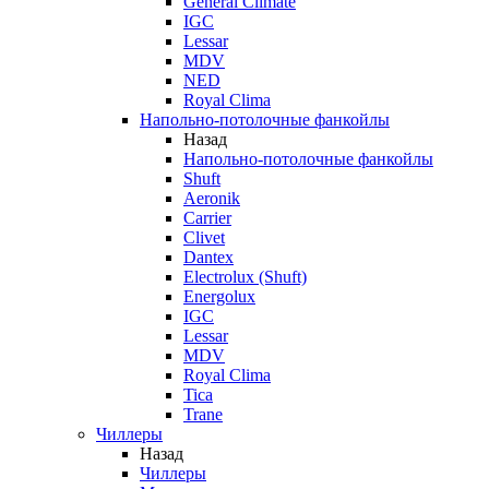
General Climate
IGC
Lessar
MDV
NED
Royal Clima
Напольно-потолочные фанкойлы
Назад
Напольно-потолочные фанкойлы
Shuft
Aeronik
Carrier
Clivet
Dantex
Electrolux (Shuft)
Energolux
IGC
Lessar
MDV
Royal Clima
Tica
Trane
Чиллеры
Назад
Чиллеры