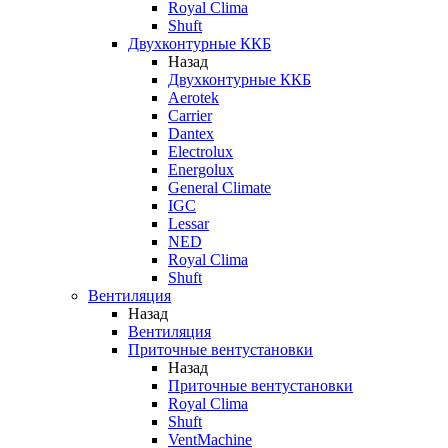
Royal Clima
Shuft
Двухконтурные ККБ
Назад
Двухконтурные ККБ
Aerotek
Carrier
Dantex
Electrolux
Energolux
General Climate
IGC
Lessar
NED
Royal Clima
Shuft
Вентиляция
Назад
Вентиляция
Приточные вентустановки
Назад
Приточные вентустановки
Royal Clima
Shuft
VentMachine