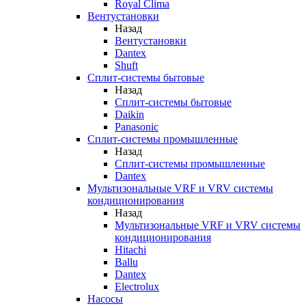
Royal Clima
Вентустановки
Назад
Вентустановки
Dantex
Shuft
Сплит-системы бытовые
Назад
Сплит-системы бытовые
Daikin
Panasonic
Сплит-системы промышленные
Назад
Сплит-системы промышленные
Dantex
Мультизональные VRF и VRV системы
кондиционирования
Назад
Мультизональные VRF и VRV системы
кондиционирования
Hitachi
Ballu
Dantex
Electrolux
Насосы