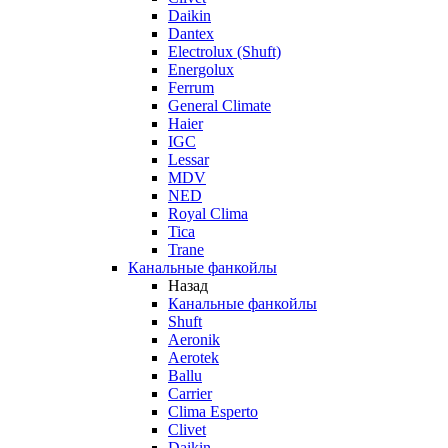
Daikin
Dantex
Electrolux (Shuft)
Energolux
Ferrum
General Climate
Haier
IGC
Lessar
MDV
NED
Royal Clima
Tica
Trane
Канальные фанкойлы
Назад
Канальные фанкойлы
Shuft
Aeronik
Aerotek
Ballu
Carrier
Clima Esperto
Clivet
Daikin