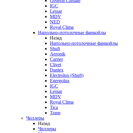
General Climate
IGC
Lessar
MDV
NED
Royal Clima
Напольно-потолочные фанкойлы
Назад
Напольно-потолочные фанкойлы
Shuft
Aeronik
Carrier
Clivet
Dantex
Electrolux (Shuft)
Energolux
IGC
Lessar
MDV
Royal Clima
Tica
Trane
Чиллеры
Назад
Чиллеры