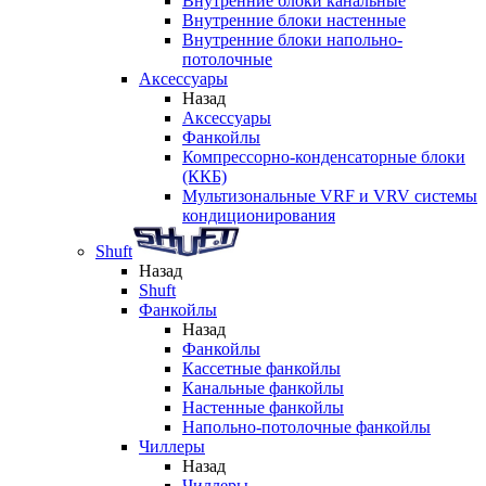
Внутренние блоки канальные
Внутренние блоки настенные
Внутренние блоки напольно-
потолочные
Аксессуары
Назад
Аксессуары
Фанкойлы
Компрессорно-конденсаторные блоки
(ККБ)
Мультизональные VRF и VRV системы
кондиционирования
Shuft
Назад
Shuft
Фанкойлы
Назад
Фанкойлы
Кассетные фанкойлы
Канальные фанкойлы
Настенные фанкойлы
Напольно-потолочные фанкойлы
Чиллеры
Назад
Чиллеры