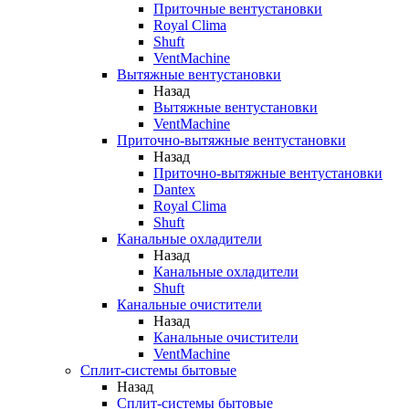
Приточные вентустановки
Royal Clima
Shuft
VentMachine
Вытяжные вентустановки
Назад
Вытяжные вентустановки
VentMachine
Приточно-вытяжные вентустановки
Назад
Приточно-вытяжные вентустановки
Dantex
Royal Clima
Shuft
Канальные охладители
Назад
Канальные охладители
Shuft
Канальные очистители
Назад
Канальные очистители
VentMachine
Сплит-системы бытовые
Назад
Сплит-системы бытовые