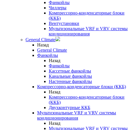
Фанкойлы
Чиллеры
Компрессорно-конденсаторные блоки
(ККБ)
Вентустановки
Мультизональные VRF и VRV системы
кондиционирования
General Climate
Назад
General Climate
Фанкойлы
Назад
Фанкойлы
Кассетные фанкойлы
Канальные фанкойлы
Настенные фанкойлы
Компрессорно-конденсаторные блоки (ККБ)
Назад
Компрессорно-конденсаторные блоки
(ККБ)
Двухконтурные ККБ
Мультизональные VRF и VRV системы
кондиционирования
Назад
Мультизональные VRF и VRV системы