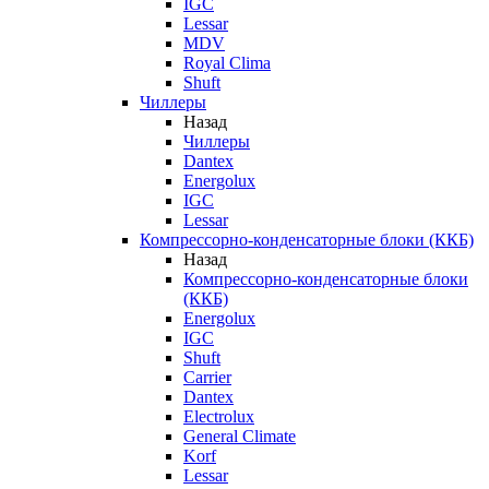
IGC
Lessar
MDV
Royal Clima
Shuft
Чиллеры
Назад
Чиллеры
Dantex
Energolux
IGC
Lessar
Компрессорно-конденсаторные блоки (ККБ)
Назад
Компрессорно-конденсаторные блоки
(ККБ)
Energolux
IGC
Shuft
Carrier
Dantex
Electrolux
General Climate
Korf
Lessar