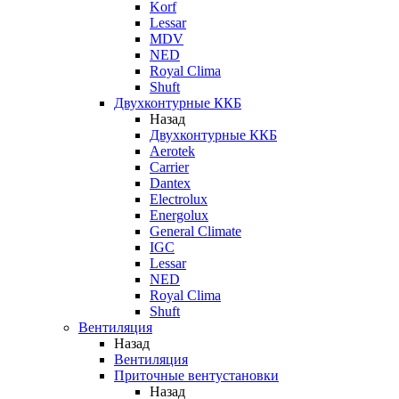
Korf
Lessar
MDV
NED
Royal Clima
Shuft
Двухконтурные ККБ
Назад
Двухконтурные ККБ
Aerotek
Carrier
Dantex
Electrolux
Energolux
General Climate
IGC
Lessar
NED
Royal Clima
Shuft
Вентиляция
Назад
Вентиляция
Приточные вентустановки
Назад