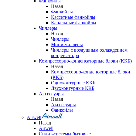
Фанкойлы
Назад
Фанкойлы
Кассетные фанкойлы
Канальные фанкойлы
Чиллеры
Назад
Чиллеры
Мини-чиллеры
Чиллеры с воздушным охлаждением
конденсатора
Компрессорно-конденсаторные блоки (ККБ)
Назад
Компрессорно-конденсаторные блоки
(ККБ)
Одноконтурные ККБ
Двухконтурные ККБ
Аксессуары
Назад
Аксессуары
Фанкойлы
Airwell
Назад
Airwell
Сплит-системы бытовые