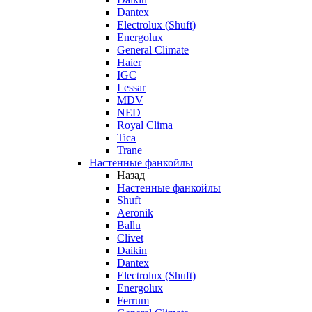
Dantex
Electrolux (Shuft)
Energolux
General Climate
Haier
IGC
Lessar
MDV
NED
Royal Clima
Tica
Trane
Настенные фанкойлы
Назад
Настенные фанкойлы
Shuft
Aeronik
Ballu
Clivet
Daikin
Dantex
Electrolux (Shuft)
Energolux
Ferrum