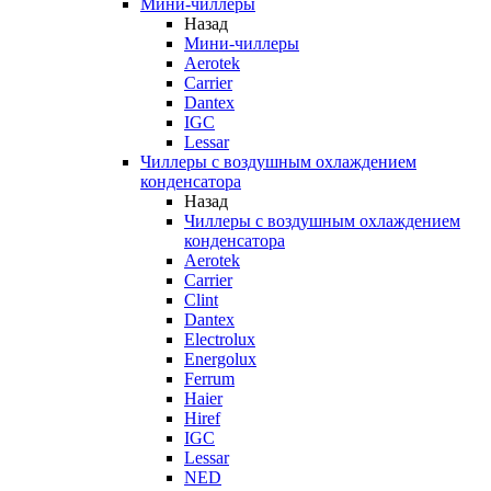
Мини-чиллеры
Назад
Мини-чиллеры
Aerotek
Carrier
Dantex
IGC
Lessar
Чиллеры с воздушным охлаждением
конденсатора
Назад
Чиллеры с воздушным охлаждением
конденсатора
Aerotek
Carrier
Clint
Dantex
Electrolux
Energolux
Ferrum
Haier
Hiref
IGC
Lessar
NED