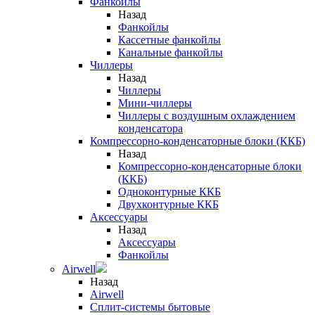
Фанкойлы
Назад
Фанкойлы
Кассетные фанкойлы
Канальные фанкойлы
Чиллеры
Назад
Чиллеры
Мини-чиллеры
Чиллеры с воздушным охлаждением
конденсатора
Компрессорно-конденсаторные блоки (ККБ)
Назад
Компрессорно-конденсаторные блоки
(ККБ)
Одноконтурные ККБ
Двухконтурные ККБ
Аксессуары
Назад
Аксессуары
Фанкойлы
Airwell
Назад
Airwell
Сплит-системы бытовые