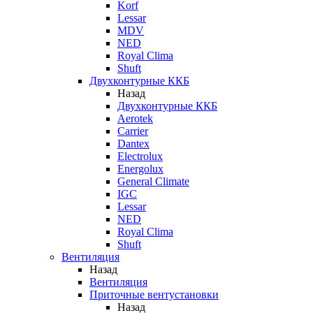
Korf
Lessar
MDV
NED
Royal Clima
Shuft
Двухконтурные ККБ
Назад
Двухконтурные ККБ
Aerotek
Carrier
Dantex
Electrolux
Energolux
General Climate
IGC
Lessar
NED
Royal Clima
Shuft
Вентиляция
Назад
Вентиляция
Приточные вентустановки
Назад