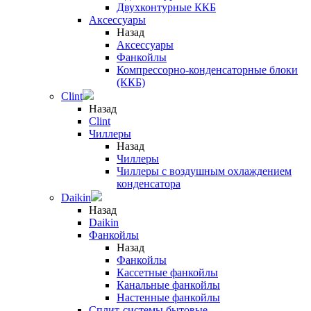
Двухконтурные ККБ
Аксессуары
Назад
Аксессуары
Фанкойлы
Компрессорно-конденсаторные блоки
(ККБ)
Clint
Назад
Clint
Чиллеры
Назад
Чиллеры
Чиллеры с воздушным охлаждением
конденсатора
Daikin
Назад
Daikin
Фанкойлы
Назад
Фанкойлы
Кассетные фанкойлы
Канальные фанкойлы
Настенные фанкойлы
Сплит-системы бытовые