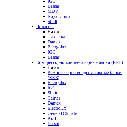
IGC
Lessar
MDV
Royal Clima
Shuft
Чиллеры
Назад
Чиллеры
Dantex
Energolux
IGC
Lessar
Компрессорно-конденсаторные блоки (ККБ)
Назад
Компрессорно-конденсаторные блоки
(ККБ)
Energolux
IGC
Shuft
Carrier
Dantex
Electrolux
General Climate
Korf
Lessar