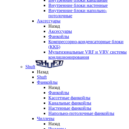
Внутренние блоки канальные
Внутренние блоки настенные
Внутренние блоки напольно-
потолочные
Аксессуары
Назад
Аксессуары
Фанкойлы
Компрессорно-конденсаторные блоки
(ККБ)
Мультизональные VRF и VRV системы
кондиционирования
Shuft
Назад
Shuft
Фанкойлы
Назад
Фанкойлы
Кассетные фанкойлы
Канальные фанкойлы
Настенные фанкойлы
Напольно-потолочные фанкойлы
Чиллеры
Назад
Чиллеры