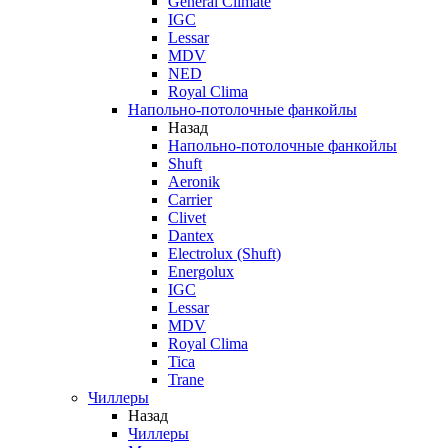
General Climate
IGC
Lessar
MDV
NED
Royal Clima
Напольно-потолочные фанкойлы
Назад
Напольно-потолочные фанкойлы
Shuft
Aeronik
Carrier
Clivet
Dantex
Electrolux (Shuft)
Energolux
IGC
Lessar
MDV
Royal Clima
Tica
Trane
Чиллеры
Назад
Чиллеры