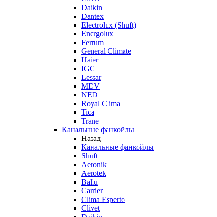
Daikin
Dantex
Electrolux (Shuft)
Energolux
Ferrum
General Climate
Haier
IGC
Lessar
MDV
NED
Royal Clima
Tica
Trane
Канальные фанкойлы
Назад
Канальные фанкойлы
Shuft
Aeronik
Aerotek
Ballu
Carrier
Clima Esperto
Clivet
Daikin