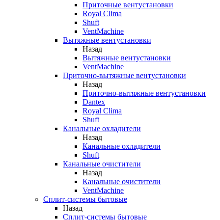
Приточные вентустановки
Royal Clima
Shuft
VentMachine
Вытяжные вентустановки
Назад
Вытяжные вентустановки
VentMachine
Приточно-вытяжные вентустановки
Назад
Приточно-вытяжные вентустановки
Dantex
Royal Clima
Shuft
Канальные охладители
Назад
Канальные охладители
Shuft
Канальные очистители
Назад
Канальные очистители
VentMachine
Сплит-системы бытовые
Назад
Сплит-системы бытовые