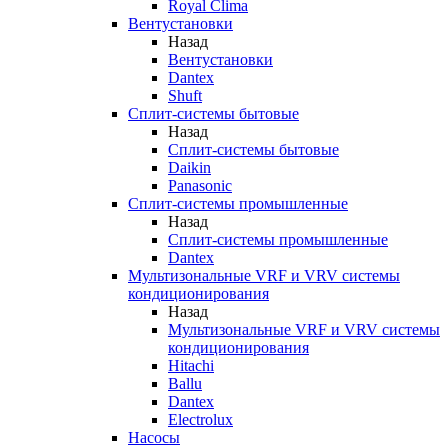
Royal Clima
Вентустановки
Назад
Вентустановки
Dantex
Shuft
Сплит-системы бытовые
Назад
Сплит-системы бытовые
Daikin
Panasonic
Сплит-системы промышленные
Назад
Сплит-системы промышленные
Dantex
Мультизональные VRF и VRV системы
кондиционирования
Назад
Мультизональные VRF и VRV системы
кондиционирования
Hitachi
Ballu
Dantex
Electrolux
Насосы