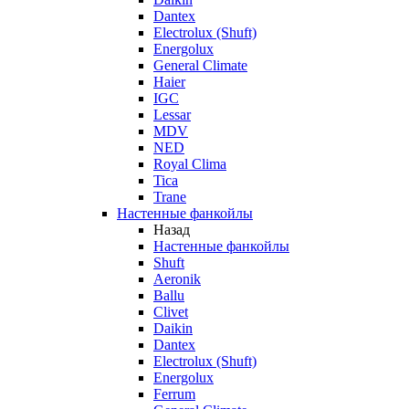
Dantex
Electrolux (Shuft)
Energolux
General Climate
Haier
IGC
Lessar
MDV
NED
Royal Clima
Tica
Trane
Настенные фанкойлы
Назад
Настенные фанкойлы
Shuft
Aeronik
Ballu
Clivet
Daikin
Dantex
Electrolux (Shuft)
Energolux
Ferrum