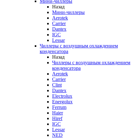
Мини-чиллеры
Назад
Мини-чиллеры
Aerotek
Carrier
Dantex
IGC
Lessar
Чиллеры с воздушным охлаждением
конденсатора
Назад
Чиллеры с воздушным охлаждением
конденсатора
Aerotek
Carrier
Clint
Dantex
Electrolux
Energolux
Ferrum
Haier
Hiref
IGC
Lessar
NED