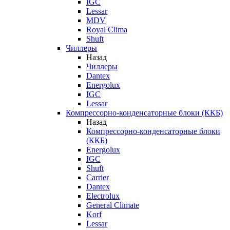
IGC
Lessar
MDV
Royal Clima
Shuft
Чиллеры
Назад
Чиллеры
Dantex
Energolux
IGC
Lessar
Компрессорно-конденсаторные блоки (ККБ)
Назад
Компрессорно-конденсаторные блоки
(ККБ)
Energolux
IGC
Shuft
Carrier
Dantex
Electrolux
General Climate
Korf
Lessar