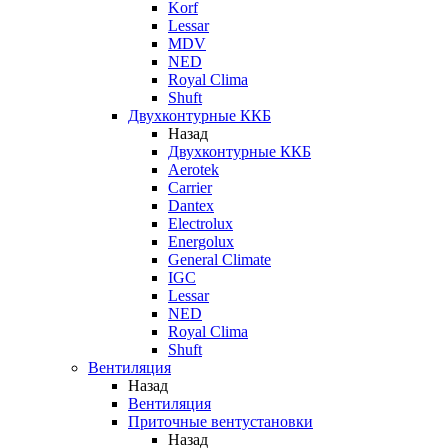
Korf
Lessar
MDV
NED
Royal Clima
Shuft
Двухконтурные ККБ
Назад
Двухконтурные ККБ
Aerotek
Carrier
Dantex
Electrolux
Energolux
General Climate
IGC
Lessar
NED
Royal Clima
Shuft
Вентиляция
Назад
Вентиляция
Приточные вентустановки
Назад