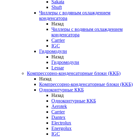
Sakata
Shuft
Чиллеры с водяным охлаждением
конденсатора
Назад
Чиллеры с водяным охлаждением
конденсатора
Carrier
IGC
Гидромодули
Назад
Гидромодули
Lessar
Компрессорно-конденсаторные блоки (ККБ)
Назад
Компрессорно-конденсаторные блоки (ККБ)
Одноконтурные ККБ
Назад
Одноконтурные ККБ
Aerotek
Carrier
Dantex
Electrolux
Energolux
IGC