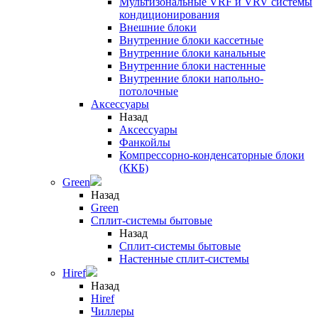
Мультизональные VRF и VRV системы
кондиционирования
Внешние блоки
Внутренние блоки кассетные
Внутренние блоки канальные
Внутренние блоки настенные
Внутренние блоки напольно-
потолочные
Аксессуары
Назад
Аксессуары
Фанкойлы
Компрессорно-конденсаторные блоки
(ККБ)
Green
Назад
Green
Сплит-системы бытовые
Назад
Сплит-системы бытовые
Настенные сплит-системы
Hiref
Назад
Hiref
Чиллеры