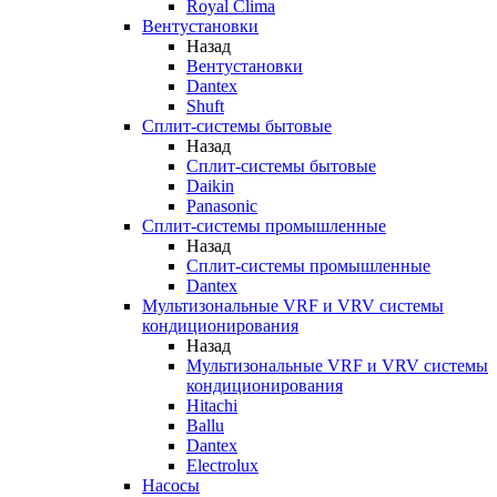
Royal Clima
Вентустановки
Назад
Вентустановки
Dantex
Shuft
Сплит-системы бытовые
Назад
Сплит-системы бытовые
Daikin
Panasonic
Сплит-системы промышленные
Назад
Сплит-системы промышленные
Dantex
Мультизональные VRF и VRV системы
кондиционирования
Назад
Мультизональные VRF и VRV системы
кондиционирования
Hitachi
Ballu
Dantex
Electrolux
Насосы