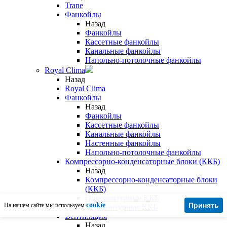
Trane
Фанкойлы
Назад
Фанкойлы
Кассетные фанкойлы
Канальные фанкойлы
Напольно-потолочные фанкойлы
Royal Clima
Назад
Royal Clima
Фанкойлы
Назад
Фанкойлы
Кассетные фанкойлы
Канальные фанкойлы
Настенные фанкойлы
Напольно-потолочные фанкойлы
Компрессорно-конденсаторные блоки (ККБ)
Назад
Компрессорно-конденсаторные блоки
(ККБ)
Одноконтурные ККБ
cookie
Принять
На нашем сайте мы используем
Двухконтурные ККБ
Вентиляция
Назад