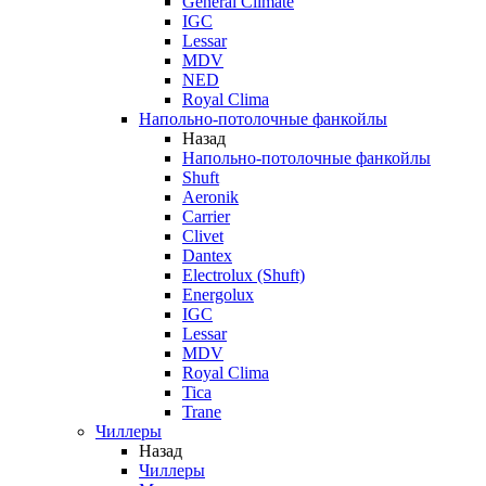
General Climate
IGC
Lessar
MDV
NED
Royal Clima
Напольно-потолочные фанкойлы
Назад
Напольно-потолочные фанкойлы
Shuft
Aeronik
Carrier
Clivet
Dantex
Electrolux (Shuft)
Energolux
IGC
Lessar
MDV
Royal Clima
Tica
Trane
Чиллеры
Назад
Чиллеры