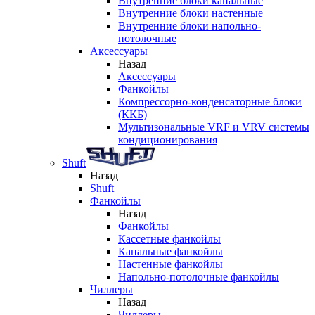
Внутренние блоки канальные
Внутренние блоки настенные
Внутренние блоки напольно-
потолочные
Аксессуары
Назад
Аксессуары
Фанкойлы
Компрессорно-конденсаторные блоки
(ККБ)
Мультизональные VRF и VRV системы
кондиционирования
Shuft
Назад
Shuft
Фанкойлы
Назад
Фанкойлы
Кассетные фанкойлы
Канальные фанкойлы
Настенные фанкойлы
Напольно-потолочные фанкойлы
Чиллеры
Назад
Чиллеры