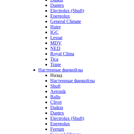
Dantex
Electrolux (Shuft)
Energolux
General Climate
Haier
IGC
Lessar
MDV
NED
Royal Clima
Tica
Trane
Настенные фанкойлы
Назад
Настенные фанкойлы
Shuft
Aeronik
Ballu
Clivet
Daikin
Dantex
Electrolux (Shuft)
Energolux
Ferrum