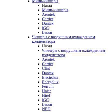
Мини-чиллеры
Назад
Мини-чиллеры
Aerotek
Carrier
Dantex
IGC
Lessar
Чиллеры с воздушным охлаждением
конденсатора
Назад
Чиллеры с воздушным охлаждением
конденсатора
Aerotek
Carrier
Clint
Dantex
Electrolux
Energolux
Ferrum
Haier
Hiref
IGC
Lessar
NED