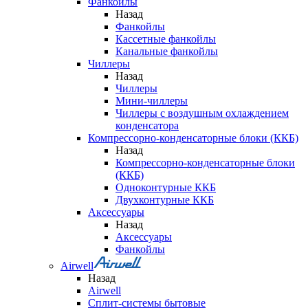
Фанкойлы
Назад
Фанкойлы
Кассетные фанкойлы
Канальные фанкойлы
Чиллеры
Назад
Чиллеры
Мини-чиллеры
Чиллеры с воздушным охлаждением
конденсатора
Компрессорно-конденсаторные блоки (ККБ)
Назад
Компрессорно-конденсаторные блоки
(ККБ)
Одноконтурные ККБ
Двухконтурные ККБ
Аксессуары
Назад
Аксессуары
Фанкойлы
Airwell
Назад
Airwell
Сплит-системы бытовые