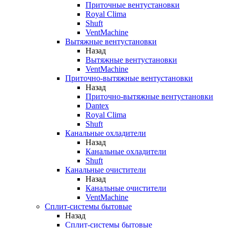
Приточные вентустановки
Royal Clima
Shuft
VentMachine
Вытяжные вентустановки
Назад
Вытяжные вентустановки
VentMachine
Приточно-вытяжные вентустановки
Назад
Приточно-вытяжные вентустановки
Dantex
Royal Clima
Shuft
Канальные охладители
Назад
Канальные охладители
Shuft
Канальные очистители
Назад
Канальные очистители
VentMachine
Сплит-системы бытовые
Назад
Сплит-системы бытовые