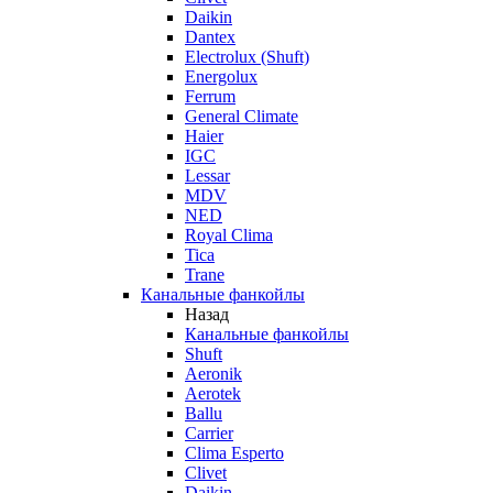
Daikin
Dantex
Electrolux (Shuft)
Energolux
Ferrum
General Climate
Haier
IGC
Lessar
MDV
NED
Royal Clima
Tica
Trane
Канальные фанкойлы
Назад
Канальные фанкойлы
Shuft
Aeronik
Aerotek
Ballu
Carrier
Clima Esperto
Clivet
Daikin