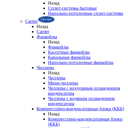
Назад
Сплит-системы бытовые
Напольно-потолочные сплит-системы
Carrier
Назад
Carrier
Фанкойлы
Назад
Фанкойлы
Кассетные фанкойлы
Канальные фанкойлы
Напольно-потолочные фанкойлы
Чиллеры
Назад
Чиллеры
Мини-чиллеры
Чиллеры с воздушным охлаждением
конденсатора
Чиллеры с водяным охлаждением
конденсатора
Компрессорно-конденсаторные блоки (ККБ)
Назад
Компрессорно-конденсаторные блоки
(ККБ)