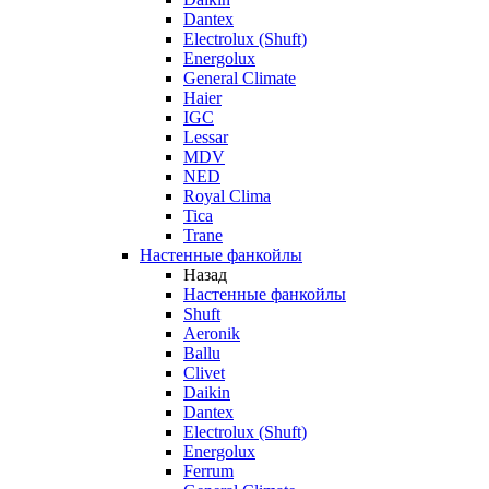
Dantex
Electrolux (Shuft)
Energolux
General Climate
Haier
IGC
Lessar
MDV
NED
Royal Clima
Tica
Trane
Настенные фанкойлы
Назад
Настенные фанкойлы
Shuft
Aeronik
Ballu
Clivet
Daikin
Dantex
Electrolux (Shuft)
Energolux
Ferrum