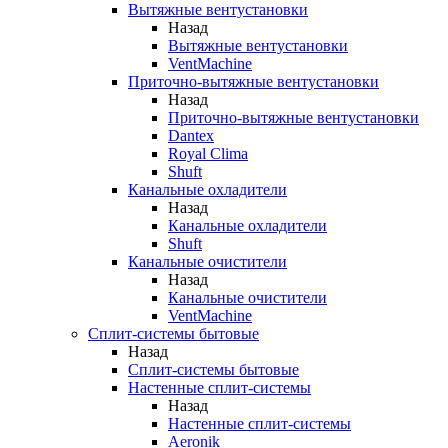
Вытяжные вентустановки
Назад
Вытяжные вентустановки
VentMachine
Приточно-вытяжные вентустановки
Назад
Приточно-вытяжные вентустановки
Dantex
Royal Clima
Shuft
Канальные охладители
Назад
Канальные охладители
Shuft
Канальные очистители
Назад
Канальные очистители
VentMachine
Сплит-системы бытовые
Назад
Сплит-системы бытовые
Настенные сплит-системы
Назад
Настенные сплит-системы
Aeronik