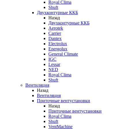
Royal Clima
Shuft
Двухконтурные ККБ
Назад
Двухконтурные ККБ
Aerotek
Carrier
Dantex
Electrolux
Energolux
General Climate
IGC
Lessar
NED
Royal Clima
Shuft
Вентиляция
Назад
Вентиляция
Приточные вентустановки
Назад
Приточные вентустановки
Royal Clima
Shuft
VentMachine