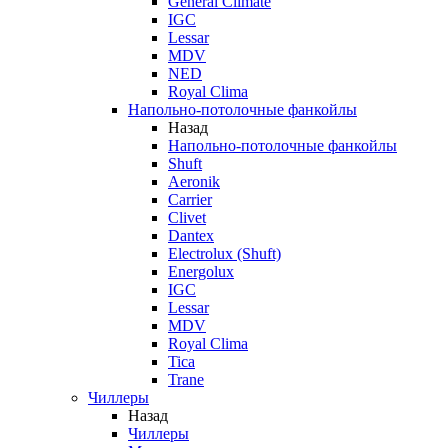
General Climate
IGC
Lessar
MDV
NED
Royal Clima
Напольно-потолочные фанкойлы
Назад
Напольно-потолочные фанкойлы
Shuft
Aeronik
Carrier
Clivet
Dantex
Electrolux (Shuft)
Energolux
IGC
Lessar
MDV
Royal Clima
Tica
Trane
Чиллеры
Назад
Чиллеры