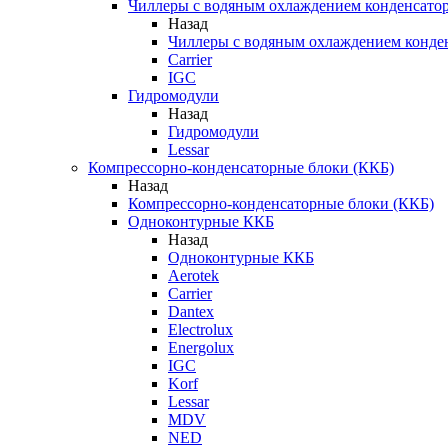
Чиллеры с водяным охлаждением конденсато
Назад
Чиллеры с водяным охлаждением конде
Carrier
IGC
Гидромодули
Назад
Гидромодули
Lessar
Компрессорно-конденсаторные блоки (ККБ)
Назад
Компрессорно-конденсаторные блоки (ККБ)
Одноконтурные ККБ
Назад
Одноконтурные ККБ
Aerotek
Carrier
Dantex
Electrolux
Energolux
IGC
Korf
Lessar
MDV
NED