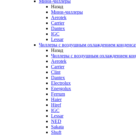
Мини-чиллеры
Назад
Мини-чиллеры
Aerotek
Carrier
Dantex
IGC
Lessar
Чиллеры с воздушным охлаждением конденса
Назад
Чиллеры с воздушным охлаждением кон
Aerotek
Carrier
Clint
Dantex
Electrolux
Energolux
Ferrum
Haier
Hiref
IGC
Lessar
NED
Sakata
Shuft