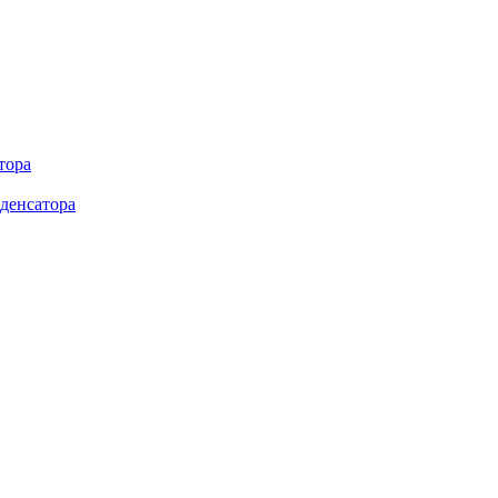
тора
денсатора