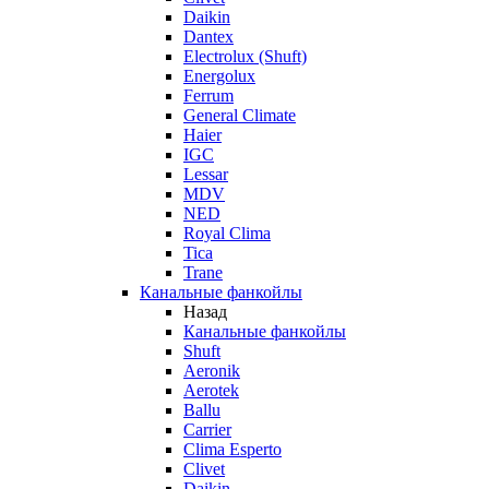
Daikin
Dantex
Electrolux (Shuft)
Energolux
Ferrum
General Climate
Haier
IGC
Lessar
MDV
NED
Royal Clima
Tica
Trane
Канальные фанкойлы
Назад
Канальные фанкойлы
Shuft
Aeronik
Aerotek
Ballu
Carrier
Clima Esperto
Clivet
Daikin