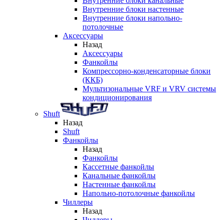
Внутренние блоки канальные
Внутренние блоки настенные
Внутренние блоки напольно-
потолочные
Аксессуары
Назад
Аксессуары
Фанкойлы
Компрессорно-конденсаторные блоки
(ККБ)
Мультизональные VRF и VRV системы
кондиционирования
Shuft
Назад
Shuft
Фанкойлы
Назад
Фанкойлы
Кассетные фанкойлы
Канальные фанкойлы
Настенные фанкойлы
Напольно-потолочные фанкойлы
Чиллеры
Назад
Чиллеры