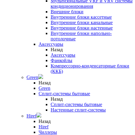
Мультизональные VRF и VRV системы
кондиционирования
Внешние блоки
Внутренние блоки кассетные
Внутренние блоки канальные
Внутренние блоки настенные
Внутренние блоки напольно-
потолочные
Аксессуары
Назад
Аксессуары
Фанкойлы
Компрессорно-конденсаторные блоки
(ККБ)
Green
Назад
Green
Сплит-системы бытовые
Назад
Сплит-системы бытовые
Настенные сплит-системы
Hiref
Назад
Hiref
Чиллеры