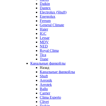
Daikin
Dantex
Electrolux (Shuft)
Energolux
Ferrum
General Climate
Haier
IGC
Lessar
MDV
NED
Royal Clima
Tica
Trane
Канальные фанкойлы
Назад
Канальные фанкойлы
Shuft
Aeronik
Aerotek
Ballu
Carrier
Clima Esperto
Clivet
Daikin