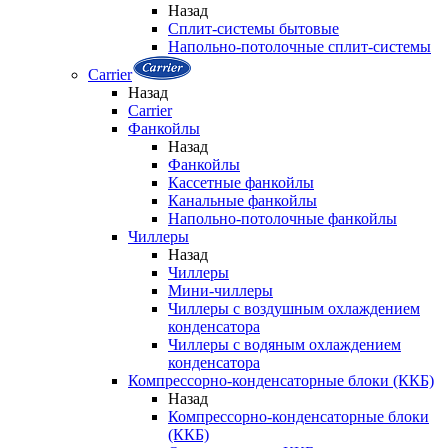
Назад
Сплит-системы бытовые
Напольно-потолочные сплит-системы
Carrier
Назад
Carrier
Фанкойлы
Назад
Фанкойлы
Кассетные фанкойлы
Канальные фанкойлы
Напольно-потолочные фанкойлы
Чиллеры
Назад
Чиллеры
Мини-чиллеры
Чиллеры с воздушным охлаждением
конденсатора
Чиллеры с водяным охлаждением
конденсатора
Компрессорно-конденсаторные блоки (ККБ)
Назад
Компрессорно-конденсаторные блоки
(ККБ)