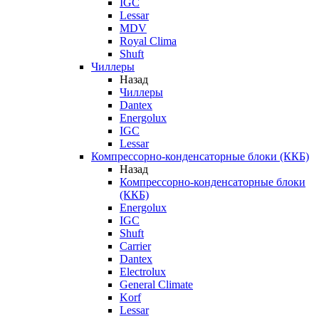
IGC
Lessar
MDV
Royal Clima
Shuft
Чиллеры
Назад
Чиллеры
Dantex
Energolux
IGC
Lessar
Компрессорно-конденсаторные блоки (ККБ)
Назад
Компрессорно-конденсаторные блоки
(ККБ)
Energolux
IGC
Shuft
Carrier
Dantex
Electrolux
General Climate
Korf
Lessar