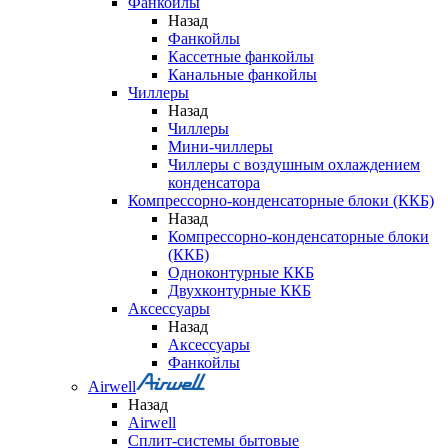
Фанкойлы
Назад
Фанкойлы
Кассетные фанкойлы
Канальные фанкойлы
Чиллеры
Назад
Чиллеры
Мини-чиллеры
Чиллеры с воздушным охлаждением
конденсатора
Компрессорно-конденсаторные блоки (ККБ)
Назад
Компрессорно-конденсаторные блоки
(ККБ)
Одноконтурные ККБ
Двухконтурные ККБ
Аксессуары
Назад
Аксессуары
Фанкойлы
Airwell
Назад
Airwell
Сплит-системы бытовые