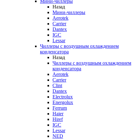
Мини-чиллеры
Назад
Мини-чиллеры
Aerotek
Carrier
Dantex
IGC
Lessar
Чиллеры с воздушным охлаждением
конденсатора
Назад
Чиллеры с воздушным охлаждением
конденсатора
Aerotek
Carrier
Clint
Dantex
Electrolux
Energolux
Ferrum
Haier
Hiref
IGC
Lessar
NED