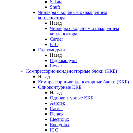
Sakata
Shuft
Чиллеры с водяным охлаждением
конденсатора
Назад
Чиллеры с водяным охлаждением
конденсатора
Carrier
IGC
Гидромодули
Назад
Гидромодули
Lessar
Компрессорно-конденсаторные блоки (ККБ)
Назад
Компрессорно-конденсаторные блоки (ККБ)
Одноконтурные ККБ
Назад
Одноконтурные ККБ
Aerotek
Carrier
Dantex
Electrolux
Energolux
IGC