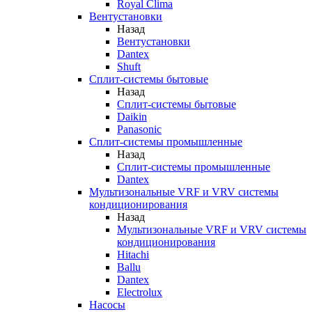
Royal Clima
Вентустановки
Назад
Вентустановки
Dantex
Shuft
Сплит-системы бытовые
Назад
Сплит-системы бытовые
Daikin
Panasonic
Сплит-системы промышленные
Назад
Сплит-системы промышленные
Dantex
Мультизональные VRF и VRV системы
кондиционирования
Назад
Мультизональные VRF и VRV системы
кондиционирования
Hitachi
Ballu
Dantex
Electrolux
Насосы