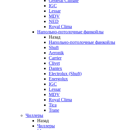
General Climate
IGC
Lessar
MDV
NED
Royal Clima
Напольно-потолочные фанкойлы
Назад
Напольно-потолочные фанкойлы
Shuft
Aeronik
Carrier
Clivet
Dantex
Electrolux (Shuft)
Energolux
IGC
Lessar
MDV
Royal Clima
Tica
Trane
Чиллеры
Назад
Чиллеры