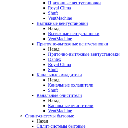
Приточные вентустановки
Royal Clima
Shuft
VentMachine
Вытяжные вентустановки
Назад
Вытяжные вентустановки
VentMachine
Приточно-вытяжные вентустановки
Назад
Приточно-вытяжные вентустановки
Dantex
Royal Clima
Shuft
Канальные охладители
Назад
Канальные охладители
Shuft
Канальные очистители
Назад
Канальные очистители
VentMachine
Сплит-системы бытовые
Назад
Сплит-системы бытовые