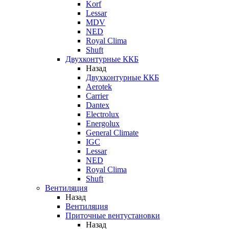
Korf
Lessar
MDV
NED
Royal Clima
Shuft
Двухконтурные ККБ
Назад
Двухконтурные ККБ
Aerotek
Carrier
Dantex
Electrolux
Energolux
General Climate
IGC
Lessar
NED
Royal Clima
Shuft
Вентиляция
Назад
Вентиляция
Приточные вентустановки
Назад