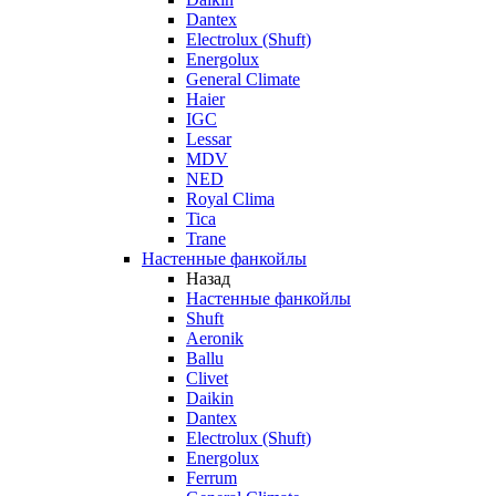
Dantex
Electrolux (Shuft)
Energolux
General Climate
Haier
IGC
Lessar
MDV
NED
Royal Clima
Tica
Trane
Настенные фанкойлы
Назад
Настенные фанкойлы
Shuft
Aeronik
Ballu
Clivet
Daikin
Dantex
Electrolux (Shuft)
Energolux
Ferrum