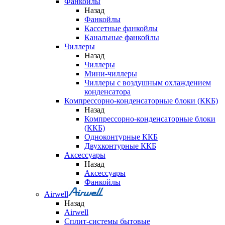
Фанкойлы
Назад
Фанкойлы
Кассетные фанкойлы
Канальные фанкойлы
Чиллеры
Назад
Чиллеры
Мини-чиллеры
Чиллеры с воздушным охлаждением
конденсатора
Компрессорно-конденсаторные блоки (ККБ)
Назад
Компрессорно-конденсаторные блоки
(ККБ)
Одноконтурные ККБ
Двухконтурные ККБ
Аксессуары
Назад
Аксессуары
Фанкойлы
Airwell
Назад
Airwell
Сплит-системы бытовые