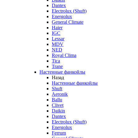
Dantex
Electrolux (Shuft)
Energolux
General Climate
Haier
IGC
Lessar
MDV
NED
Royal Clima
Tica
Trane
Настенные фанкойлы
Назад
Настенные фанкойлы
Shuft
Aeronik
Ballu
Clivet
Daikin
Dantex
Electrolux (Shuft)
Energolux
Ferrum