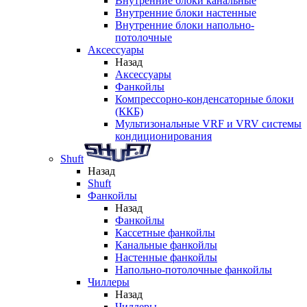
Внутренние блоки канальные
Внутренние блоки настенные
Внутренние блоки напольно-
потолочные
Аксессуары
Назад
Аксессуары
Фанкойлы
Компрессорно-конденсаторные блоки
(ККБ)
Мультизональные VRF и VRV системы
кондиционирования
Shuft
Назад
Shuft
Фанкойлы
Назад
Фанкойлы
Кассетные фанкойлы
Канальные фанкойлы
Настенные фанкойлы
Напольно-потолочные фанкойлы
Чиллеры
Назад
Чиллеры