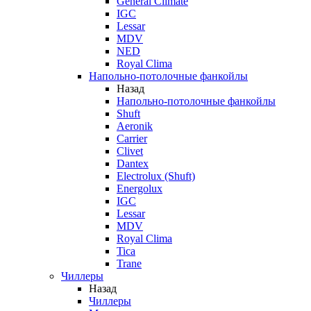
General Climate
IGC
Lessar
MDV
NED
Royal Clima
Напольно-потолочные фанкойлы
Назад
Напольно-потолочные фанкойлы
Shuft
Aeronik
Carrier
Clivet
Dantex
Electrolux (Shuft)
Energolux
IGC
Lessar
MDV
Royal Clima
Tica
Trane
Чиллеры
Назад
Чиллеры