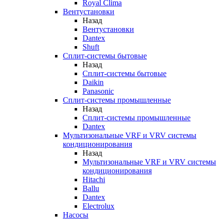
Royal Clima
Вентустановки
Назад
Вентустановки
Dantex
Shuft
Сплит-системы бытовые
Назад
Сплит-системы бытовые
Daikin
Panasonic
Сплит-системы промышленные
Назад
Сплит-системы промышленные
Dantex
Мультизональные VRF и VRV системы
кондиционирования
Назад
Мультизональные VRF и VRV системы
кондиционирования
Hitachi
Ballu
Dantex
Electrolux
Насосы