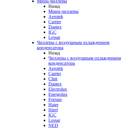
Мини-чиллеры
Назад
Мини-чиллеры
Aerotek
Carrier
Dantex
IGC
Lessar
Чиллеры с воздушным охлаждением
конденсатора
Назад
Чиллеры с воздушным охлаждением
конденсатора
Aerotek
Carrier
Clint
Dantex
Electrolux
Energolux
Ferrum
Haier
Hiref
IGC
Lessar
NED