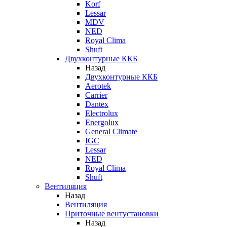
Korf
Lessar
MDV
NED
Royal Clima
Shuft
Двухконтурные ККБ
Назад
Двухконтурные ККБ
Aerotek
Carrier
Dantex
Electrolux
Energolux
General Climate
IGC
Lessar
NED
Royal Clima
Shuft
Вентиляция
Назад
Вентиляция
Приточные вентустановки
Назад