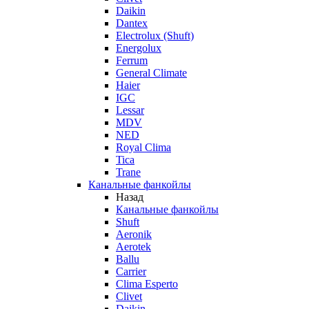
Daikin
Dantex
Electrolux (Shuft)
Energolux
Ferrum
General Climate
Haier
IGC
Lessar
MDV
NED
Royal Clima
Tica
Trane
Канальные фанкойлы
Назад
Канальные фанкойлы
Shuft
Aeronik
Aerotek
Ballu
Carrier
Clima Esperto
Clivet
Daikin