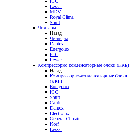
IGC
Lessar
MDV
Royal Clima
Shuft
Чиллеры
Назад
Чиллеры
Dantex
Energolux
IGC
Lessar
Компрессорно-конденсаторные блоки (ККБ)
Назад
Компрессорно-конденсаторные блоки
(ККБ)
Energolux
IGC
Shuft
Carrier
Dantex
Electrolux
General Climate
Korf
Lessar