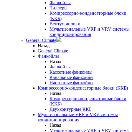
Фанкойлы
Чиллеры
Компрессорно-конденсаторные блоки
(ККБ)
Вентустановки
Мультизональные VRF и VRV системы
кондиционирования
General Climate
Назад
General Climate
Фанкойлы
Назад
Фанкойлы
Кассетные фанкойлы
Канальные фанкойлы
Настенные фанкойлы
Компрессорно-конденсаторные блоки (ККБ)
Назад
Компрессорно-конденсаторные блоки
(ККБ)
Двухконтурные ККБ
Мультизональные VRF и VRV системы
кондиционирования
Назад
Мультизональные VRF и VRV системы