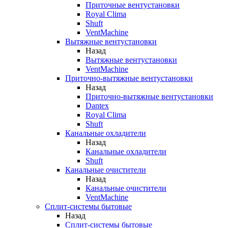
Приточные вентустановки
Royal Clima
Shuft
VentMachine
Вытяжные вентустановки
Назад
Вытяжные вентустановки
VentMachine
Приточно-вытяжные вентустановки
Назад
Приточно-вытяжные вентустановки
Dantex
Royal Clima
Shuft
Канальные охладители
Назад
Канальные охладители
Shuft
Канальные очистители
Назад
Канальные очистители
VentMachine
Сплит-системы бытовые
Назад
Сплит-системы бытовые