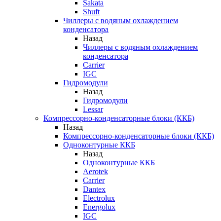
Sakata
Shuft
Чиллеры с водяным охлаждением
конденсатора
Назад
Чиллеры с водяным охлаждением
конденсатора
Carrier
IGC
Гидромодули
Назад
Гидромодули
Lessar
Компрессорно-конденсаторные блоки (ККБ)
Назад
Компрессорно-конденсаторные блоки (ККБ)
Одноконтурные ККБ
Назад
Одноконтурные ККБ
Aerotek
Carrier
Dantex
Electrolux
Energolux
IGC