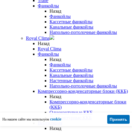
Trane
Фанкойлы
Назад
Фанкойлы
Кассетные фанкойлы
Канальные фанкойлы
Напольно-потолочные фанкойлы
Royal Clima
Назад
Royal Clima
Фанкойлы
Назад
Фанкойлы
Кассетные фанкойлы
Канальные фанкойлы
Настенные фанкойлы
Напольно-потолочные фанкойлы
Компрессорно-конденсаторные блоки (ККБ)
Назад
Компрессорно-конденсаторные блоки
(ККБ)
Одноконтурные ККБ
Двухконтурные ККБ
cookie
Принять
На нашем сайте мы используем
Вентиляция
Назад