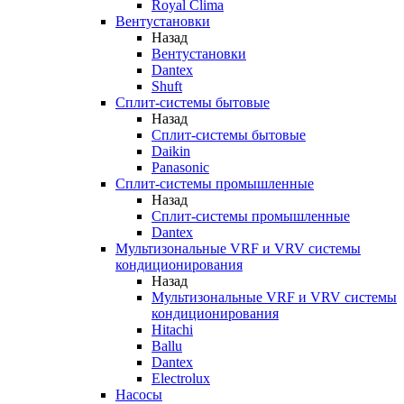
Royal Clima
Вентустановки
Назад
Вентустановки
Dantex
Shuft
Сплит-системы бытовые
Назад
Сплит-системы бытовые
Daikin
Panasonic
Сплит-системы промышленные
Назад
Сплит-системы промышленные
Dantex
Мультизональные VRF и VRV системы
кондиционирования
Назад
Мультизональные VRF и VRV системы
кондиционирования
Hitachi
Ballu
Dantex
Electrolux
Насосы