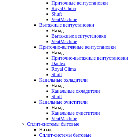
Приточные вентустановки
Royal Clima
Shuft
VentMachine
Вытяжные вентустановки
Назад
Вытяжные вентустановки
VentMachine
Приточно-вытяжные вентустановки
Назад
Приточно-вытяжные вентустановки
Dantex
Royal Clima
Shuft
Канальные охладители
Назад
Канальные охладители
Shuft
Канальные очистители
Назад
Канальные очистители
VentMachine
Сплит-системы бытовые
Назад
Сплит-системы бытовые