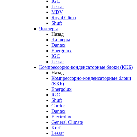
IGC
Lessar
MDV
Royal Clima
Shuft
Чиллеры
Назад
Чиллеры
Dantex
Energolux
IGC
Lessar
Компрессорно-конденсаторные блоки (ККБ)
Назад
Компрессорно-конденсаторные блоки
(ККБ)
Energolux
IGC
Shuft
Carrier
Dantex
Electrolux
General Climate
Korf
Lessar