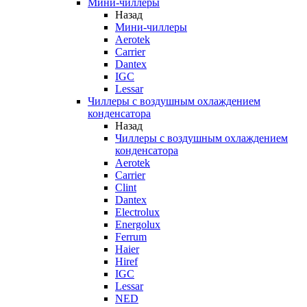
Мини-чиллеры
Назад
Мини-чиллеры
Aerotek
Carrier
Dantex
IGC
Lessar
Чиллеры с воздушным охлаждением
конденсатора
Назад
Чиллеры с воздушным охлаждением
конденсатора
Aerotek
Carrier
Clint
Dantex
Electrolux
Energolux
Ferrum
Haier
Hiref
IGC
Lessar
NED