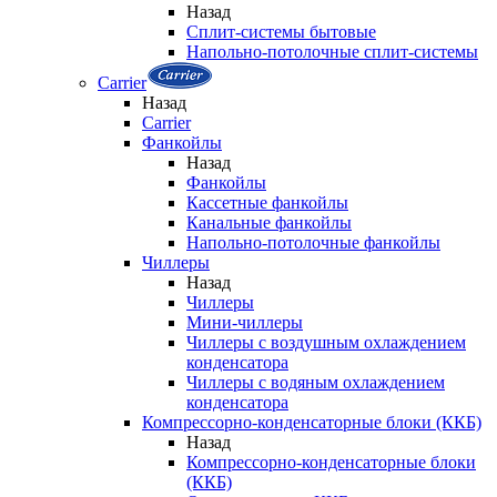
Назад
Сплит-системы бытовые
Напольно-потолочные сплит-системы
Carrier
Назад
Carrier
Фанкойлы
Назад
Фанкойлы
Кассетные фанкойлы
Канальные фанкойлы
Напольно-потолочные фанкойлы
Чиллеры
Назад
Чиллеры
Мини-чиллеры
Чиллеры с воздушным охлаждением
конденсатора
Чиллеры с водяным охлаждением
конденсатора
Компрессорно-конденсаторные блоки (ККБ)
Назад
Компрессорно-конденсаторные блоки
(ККБ)