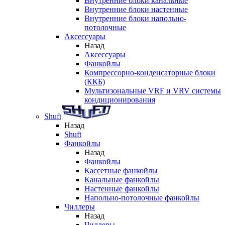
Внутренние блоки канальные
Внутренние блоки настенные
Внутренние блоки напольно-
потолочные
Аксессуары
Назад
Аксессуары
Фанкойлы
Компрессорно-конденсаторные блоки
(ККБ)
Мультизональные VRF и VRV системы
кондиционирования
Shuft
Назад
Shuft
Фанкойлы
Назад
Фанкойлы
Кассетные фанкойлы
Канальные фанкойлы
Настенные фанкойлы
Напольно-потолочные фанкойлы
Чиллеры
Назад
Чиллеры