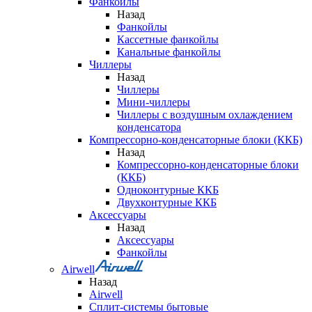
Фанкойлы
Назад
Фанкойлы
Кассетные фанкойлы
Канальные фанкойлы
Чиллеры
Назад
Чиллеры
Мини-чиллеры
Чиллеры с воздушным охлаждением
конденсатора
Компрессорно-конденсаторные блоки (ККБ)
Назад
Компрессорно-конденсаторные блоки
(ККБ)
Одноконтурные ККБ
Двухконтурные ККБ
Аксессуары
Назад
Аксессуары
Фанкойлы
Airwell
Назад
Airwell
Сплит-системы бытовые