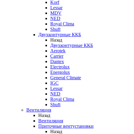
Korf
Lessar
MDV
NED
Royal Clima
Shuft
Двухконтурные ККБ
Назад
Двухконтурные ККБ
Aerotek
Carrier
Dantex
Electrolux
Energolux
General Climate
IGC
Lessar
NED
Royal Clima
Shuft
Вентиляция
Назад
Вентиляция
Приточные вентустановки
Назад