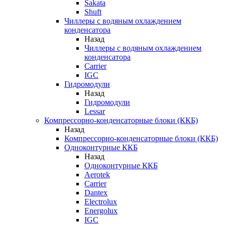
Sakata
Shuft
Чиллеры с водяным охлаждением
конденсатора
Назад
Чиллеры с водяным охлаждением
конденсатора
Carrier
IGC
Гидромодули
Назад
Гидромодули
Lessar
Компрессорно-конденсаторные блоки (ККБ)
Назад
Компрессорно-конденсаторные блоки (ККБ)
Одноконтурные ККБ
Назад
Одноконтурные ККБ
Aerotek
Carrier
Dantex
Electrolux
Energolux
IGC