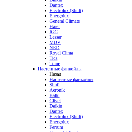
Dantex
Electrolux (Shuft)
Energolux
General Climate
Haier
IGC
Lessar
MDV
NED
Royal Clima
Tica
Trane
Настенные фанкойлы
Назад
Настенные фанкойлы
Shuft
Aeronik
Ballu
Clivet
Daikin
Dantex
Electrolux (Shuft)
Energolux
Ferrum