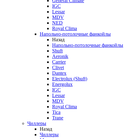
General Climate
IGC
Lessar
MDV
NED
Royal Clima
Напольно-потолочные фанкойлы
Назад
Напольно-потолочные фанкойлы
Shuft
Aeronik
Carrier
Clivet
Dantex
Electrolux (Shuft)
Energolux
IGC
Lessar
MDV
Royal Clima
Tica
Trane
Чиллеры
Назад
Чиллеры