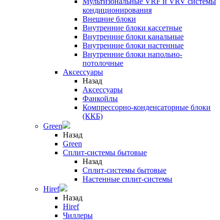
Мультизональные VRF и VRV системы
кондиционирования
Внешние блоки
Внутренние блоки кассетные
Внутренние блоки канальные
Внутренние блоки настенные
Внутренние блоки напольно-
потолочные
Аксессуары
Назад
Аксессуары
Фанкойлы
Компрессорно-конденсаторные блоки
(ККБ)
Green
Назад
Green
Сплит-системы бытовые
Назад
Сплит-системы бытовые
Настенные сплит-системы
Hiref
Назад
Hiref
Чиллеры