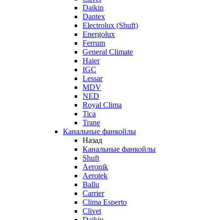
Daikin
Dantex
Electrolux (Shuft)
Energolux
Ferrum
General Climate
Haier
IGC
Lessar
MDV
NED
Royal Clima
Tica
Trane
Канальные фанкойлы
Назад
Канальные фанкойлы
Shuft
Aeronik
Aerotek
Ballu
Carrier
Clima Esperto
Clivet
Daikin