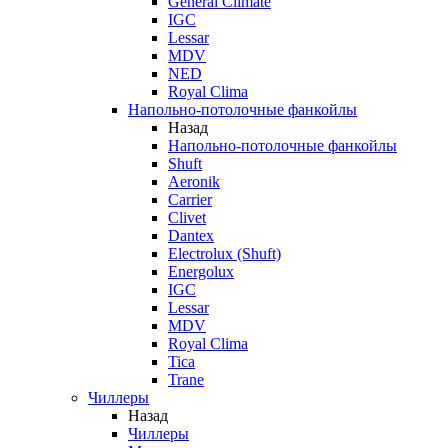
General Climate
IGC
Lessar
MDV
NED
Royal Clima
Напольно-потолочные фанкойлы
Назад
Напольно-потолочные фанкойлы
Shuft
Aeronik
Carrier
Clivet
Dantex
Electrolux (Shuft)
Energolux
IGC
Lessar
MDV
Royal Clima
Tica
Trane
Чиллеры
Назад
Чиллеры