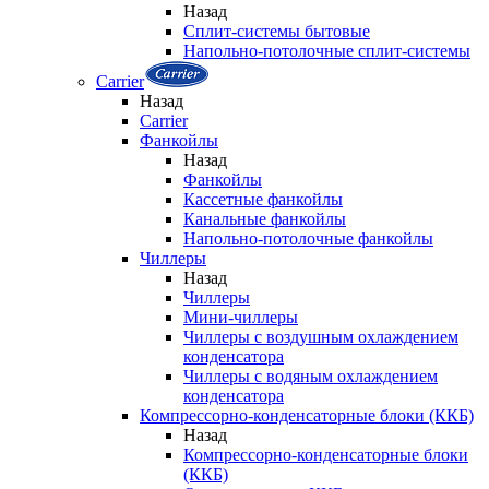
Назад
Сплит-системы бытовые
Напольно-потолочные сплит-системы
Carrier
Назад
Carrier
Фанкойлы
Назад
Фанкойлы
Кассетные фанкойлы
Канальные фанкойлы
Напольно-потолочные фанкойлы
Чиллеры
Назад
Чиллеры
Мини-чиллеры
Чиллеры с воздушным охлаждением
конденсатора
Чиллеры с водяным охлаждением
конденсатора
Компрессорно-конденсаторные блоки (ККБ)
Назад
Компрессорно-конденсаторные блоки
(ККБ)