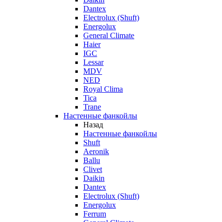
Dantex
Electrolux (Shuft)
Energolux
General Climate
Haier
IGC
Lessar
MDV
NED
Royal Clima
Tica
Trane
Настенные фанкойлы
Назад
Настенные фанкойлы
Shuft
Aeronik
Ballu
Clivet
Daikin
Dantex
Electrolux (Shuft)
Energolux
Ferrum