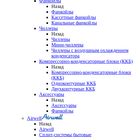
Фанкойлы
Назад
Фанкойлы
Кассетные фанкойлы
Канальные фанкойлы
Чиллеры
Назад
Чиллеры
Мини-чиллеры
Чиллеры с воздушным охлаждением
конденсатора
Компрессорно-конденсаторные блоки (ККБ)
Назад
Компрессорно-конденсаторные блоки
(ККБ)
Одноконтурные ККБ
Двухконтурные ККБ
Аксессуары
Назад
Аксессуары
Фанкойлы
Airwell
Назад
Airwell
Сплит-системы бытовые