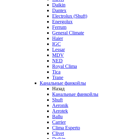
Daikin
Dantex
Electrolux (Shuft)
Energolux
Ferrum
General Climate
Haier
IGC
Lessar
MDV
NED
Royal Clima
Tica
Trane
Канальные фанкойлы
Назад
Канальные фанкойлы
Shuft
Aeronik
Aerotek
Ballu
Carrier
Clima Esperto
Clivet
Daikin