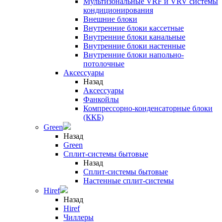
Мультизональные VRF и VRV системы
кондиционирования
Внешние блоки
Внутренние блоки кассетные
Внутренние блоки канальные
Внутренние блоки настенные
Внутренние блоки напольно-
потолочные
Аксессуары
Назад
Аксессуары
Фанкойлы
Компрессорно-конденсаторные блоки
(ККБ)
Green
Назад
Green
Сплит-системы бытовые
Назад
Сплит-системы бытовые
Настенные сплит-системы
Hiref
Назад
Hiref
Чиллеры