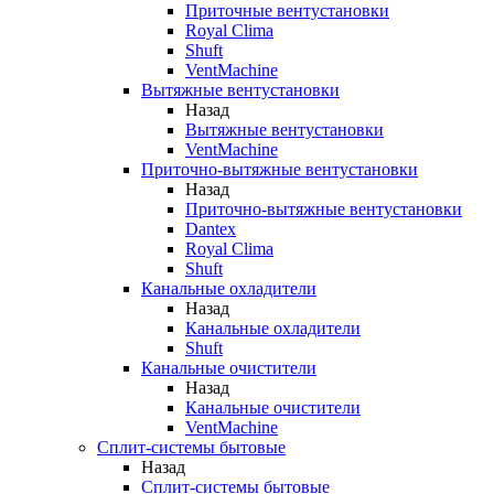
Приточные вентустановки
Royal Clima
Shuft
VentMachine
Вытяжные вентустановки
Назад
Вытяжные вентустановки
VentMachine
Приточно-вытяжные вентустановки
Назад
Приточно-вытяжные вентустановки
Dantex
Royal Clima
Shuft
Канальные охладители
Назад
Канальные охладители
Shuft
Канальные очистители
Назад
Канальные очистители
VentMachine
Сплит-системы бытовые
Назад
Сплит-системы бытовые