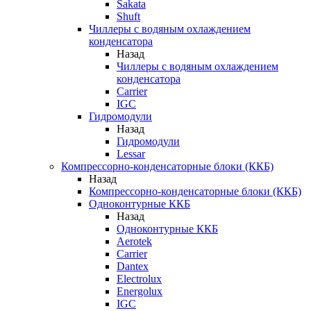
Sakata
Shuft
Чиллеры с водяным охлаждением
конденсатора
Назад
Чиллеры с водяным охлаждением
конденсатора
Carrier
IGC
Гидромодули
Назад
Гидромодули
Lessar
Компрессорно-конденсаторные блоки (ККБ)
Назад
Компрессорно-конденсаторные блоки (ККБ)
Одноконтурные ККБ
Назад
Одноконтурные ККБ
Aerotek
Carrier
Dantex
Electrolux
Energolux
IGC