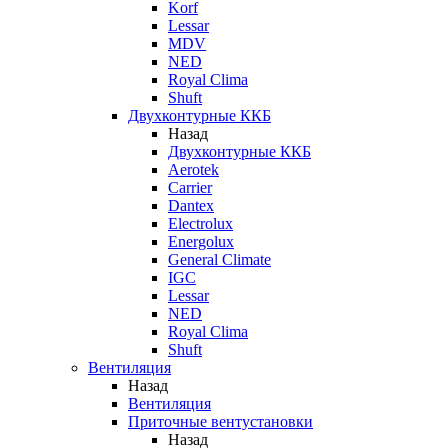
Korf
Lessar
MDV
NED
Royal Clima
Shuft
Двухконтурные ККБ
Назад
Двухконтурные ККБ
Aerotek
Carrier
Dantex
Electrolux
Energolux
General Climate
IGC
Lessar
NED
Royal Clima
Shuft
Вентиляция
Назад
Вентиляция
Приточные вентустановки
Назад