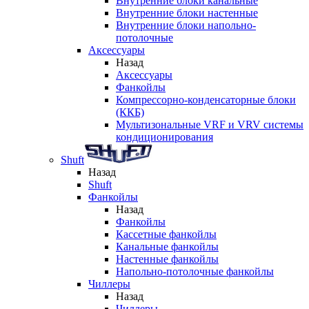
Внутренние блоки канальные
Внутренние блоки настенные
Внутренние блоки напольно-
потолочные
Аксессуары
Назад
Аксессуары
Фанкойлы
Компрессорно-конденсаторные блоки
(ККБ)
Мультизональные VRF и VRV системы
кондиционирования
Shuft
Назад
Shuft
Фанкойлы
Назад
Фанкойлы
Кассетные фанкойлы
Канальные фанкойлы
Настенные фанкойлы
Напольно-потолочные фанкойлы
Чиллеры
Назад
Чиллеры