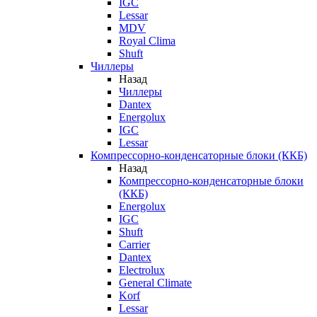
IGC
Lessar
MDV
Royal Clima
Shuft
Чиллеры
Назад
Чиллеры
Dantex
Energolux
IGC
Lessar
Компрессорно-конденсаторные блоки (ККБ)
Назад
Компрессорно-конденсаторные блоки
(ККБ)
Energolux
IGC
Shuft
Carrier
Dantex
Electrolux
General Climate
Korf
Lessar