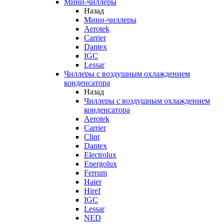
Мини-чиллеры
Назад
Мини-чиллеры
Aerotek
Carrier
Dantex
IGC
Lessar
Чиллеры с воздушным охлаждением
конденсатора
Назад
Чиллеры с воздушным охлаждением
конденсатора
Aerotek
Carrier
Clint
Dantex
Electrolux
Energolux
Ferrum
Haier
Hiref
IGC
Lessar
NED