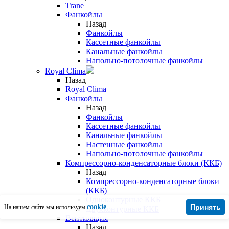
Trane
Фанкойлы
Назад
Фанкойлы
Кассетные фанкойлы
Канальные фанкойлы
Напольно-потолочные фанкойлы
Royal Clima
Назад
Royal Clima
Фанкойлы
Назад
Фанкойлы
Кассетные фанкойлы
Канальные фанкойлы
Настенные фанкойлы
Напольно-потолочные фанкойлы
Компрессорно-конденсаторные блоки (ККБ)
Назад
Компрессорно-конденсаторные блоки
(ККБ)
Одноконтурные ККБ
cookie
Принять
На нашем сайте мы используем
Двухконтурные ККБ
Вентиляция
Назад