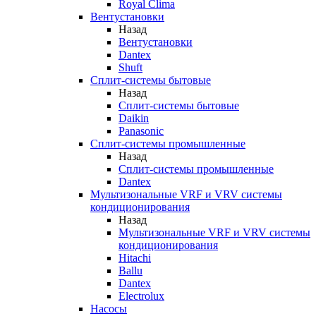
Royal Clima
Вентустановки
Назад
Вентустановки
Dantex
Shuft
Сплит-системы бытовые
Назад
Сплит-системы бытовые
Daikin
Panasonic
Сплит-системы промышленные
Назад
Сплит-системы промышленные
Dantex
Мультизональные VRF и VRV системы
кондиционирования
Назад
Мультизональные VRF и VRV системы
кондиционирования
Hitachi
Ballu
Dantex
Electrolux
Насосы