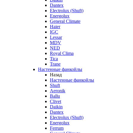
Dantex
Electrolux (Shuft)
Energolux
General Climate
Haier
IGC
Lessar
MDV
NED
Royal Clima
Tica
Trane
Настенные фанкойлы
Назад
Настенные фанкойлы
Shuft
Aeronik
Ballu
Clivet
Daikin
Dantex
Electrolux (Shuft)
Energolux
Ferrum