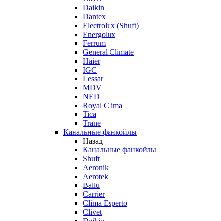
Daikin
Dantex
Electrolux (Shuft)
Energolux
Ferrum
General Climate
Haier
IGC
Lessar
MDV
NED
Royal Clima
Tica
Trane
Канальные фанкойлы
Назад
Канальные фанкойлы
Shuft
Aeronik
Aerotek
Ballu
Carrier
Clima Esperto
Clivet
Daikin