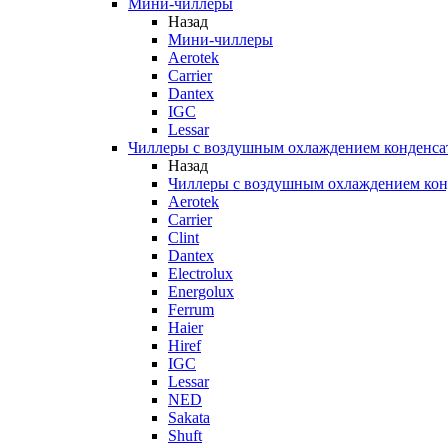
Мини-чиллеры
Назад
Мини-чиллеры
Aerotek
Carrier
Dantex
IGC
Lessar
Чиллеры с воздушным охлаждением конденса
Назад
Чиллеры с воздушным охлаждением кон
Aerotek
Carrier
Clint
Dantex
Electrolux
Energolux
Ferrum
Haier
Hiref
IGC
Lessar
NED
Sakata
Shuft