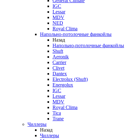
General Climate
IGC
Lessar
MDV
NED
Royal Clima
Напольно-потолочные фанкойлы
Назад
Напольно-потолочные фанкойлы
Shuft
Aeronik
Carrier
Clivet
Dantex
Electrolux (Shuft)
Energolux
IGC
Lessar
MDV
Royal Clima
Tica
Trane
Чиллеры
Назад
Чиллеры