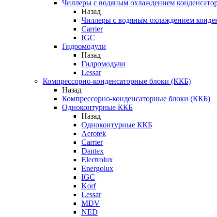
Чиллеры с водяным охлаждением конденсато
Назад
Чиллеры с водяным охлаждением конде
Carrier
IGC
Гидромодули
Назад
Гидромодули
Lessar
Компрессорно-конденсаторные блоки (ККБ)
Назад
Компрессорно-конденсаторные блоки (ККБ)
Одноконтурные ККБ
Назад
Одноконтурные ККБ
Aerotek
Carrier
Dantex
Electrolux
Energolux
IGC
Korf
Lessar
MDV
NED