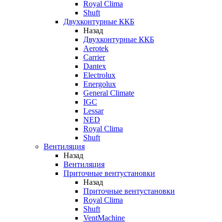
Royal Clima
Shuft
Двухконтурные ККБ
Назад
Двухконтурные ККБ
Aerotek
Carrier
Dantex
Electrolux
Energolux
General Climate
IGC
Lessar
NED
Royal Clima
Shuft
Вентиляция
Назад
Вентиляция
Приточные вентустановки
Назад
Приточные вентустановки
Royal Clima
Shuft
VentMachine