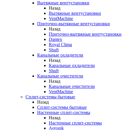
Вытяжные вентустановки
Назад
Вытяжные вентустановки
VentMachine
Приточно-вытяжные вентустановки
Назад
Приточно-вытяжные вентустановки
Dantex
Royal Clima
Shuft
Канальные охладители
Назад
Канальные охладители
Shuft
Канальные очистители
Назад
Канальные очистители
VentMachine
Сплит-системы бытовые
Назад
Сплит-системы бытовые
Настенные сплит-системы
Назад
Настенные сплит-системы
Aeronik