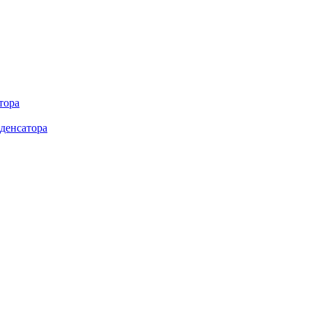
тора
денсатора