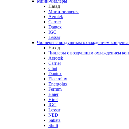
Мини-чиллеры
Назад
Мини-чиллеры
Aerotek
Carrier
Dantex
IGC
Lessar
Чиллеры с воздушным охлаждением конденса
Назад
Чиллеры с воздушным охлаждением кон
Aerotek
Carrier
Clint
Dantex
Electrolux
Energolux
Ferrum
Haier
Hiref
IGC
Lessar
NED
Sakata
Shuft