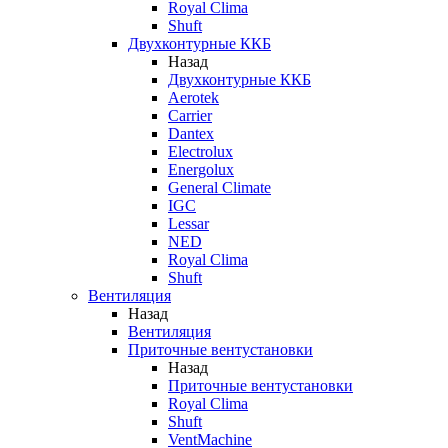
Royal Clima
Shuft
Двухконтурные ККБ
Назад
Двухконтурные ККБ
Aerotek
Carrier
Dantex
Electrolux
Energolux
General Climate
IGC
Lessar
NED
Royal Clima
Shuft
Вентиляция
Назад
Вентиляция
Приточные вентустановки
Назад
Приточные вентустановки
Royal Clima
Shuft
VentMachine