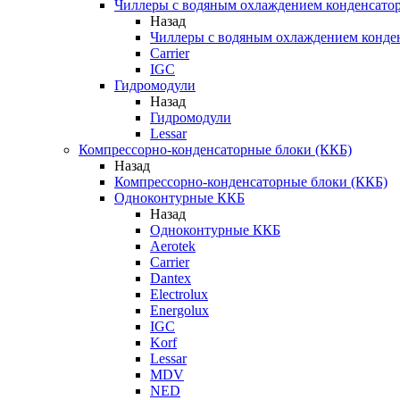
Чиллеры с водяным охлаждением конденсато
Назад
Чиллеры с водяным охлаждением конде
Carrier
IGC
Гидромодули
Назад
Гидромодули
Lessar
Компрессорно-конденсаторные блоки (ККБ)
Назад
Компрессорно-конденсаторные блоки (ККБ)
Одноконтурные ККБ
Назад
Одноконтурные ККБ
Aerotek
Carrier
Dantex
Electrolux
Energolux
IGC
Korf
Lessar
MDV
NED