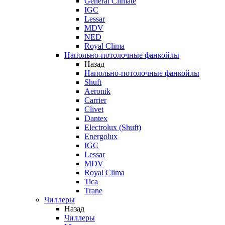
General Climate
IGC
Lessar
MDV
NED
Royal Clima
Напольно-потолочные фанкойлы
Назад
Напольно-потолочные фанкойлы
Shuft
Aeronik
Carrier
Clivet
Dantex
Electrolux (Shuft)
Energolux
IGC
Lessar
MDV
Royal Clima
Tica
Trane
Чиллеры
Назад
Чиллеры