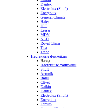
Dantex
Electrolux (Shuft)
Energolux
General Climate
Haier
IGC
Lessar
MDV
NED
Royal Clima
Tica
Trane
Настенные фанкойлы
Назад
Настенные фанкойлы
Shuft
Aeronik
Ballu
Clivet
Daikin
Dantex
Electrolux (Shuft)
Energolux
Ferrum