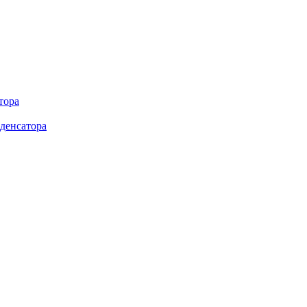
тора
денсатора