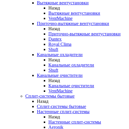
Вытяжные вентустановки
Назад
Вытяжные вентустановки
VentMachine
Приточно-вытяжные вентустановки
Назад
Приточно-вытяжные вентустановки
Dantex
Royal Clima
Shuft
Канальные охладители
Назад
Канальные охладители
Shuft
Канальные очистители
Назад
Канальные очистители
VentMachine
Сплит-системы бытовые
Назад
Сплит-системы бытовые
Настенные сплит-системы
Назад
Настенные сплит-системы
Aeronik