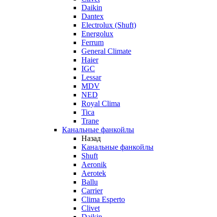
Daikin
Dantex
Electrolux (Shuft)
Energolux
Ferrum
General Climate
Haier
IGC
Lessar
MDV
NED
Royal Clima
Tica
Trane
Канальные фанкойлы
Назад
Канальные фанкойлы
Shuft
Aeronik
Aerotek
Ballu
Carrier
Clima Esperto
Clivet
Daikin