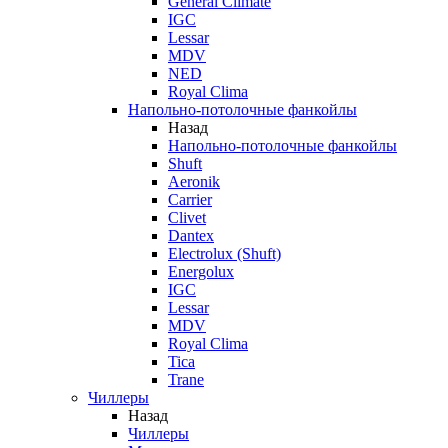
General Climate
IGC
Lessar
MDV
NED
Royal Clima
Напольно-потолочные фанкойлы
Назад
Напольно-потолочные фанкойлы
Shuft
Aeronik
Carrier
Clivet
Dantex
Electrolux (Shuft)
Energolux
IGC
Lessar
MDV
Royal Clima
Tica
Trane
Чиллеры
Назад
Чиллеры