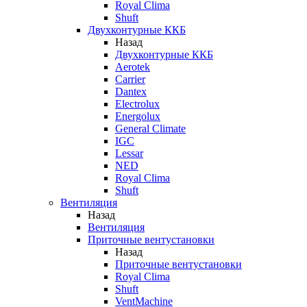
Royal Clima
Shuft
Двухконтурные ККБ
Назад
Двухконтурные ККБ
Aerotek
Carrier
Dantex
Electrolux
Energolux
General Climate
IGC
Lessar
NED
Royal Clima
Shuft
Вентиляция
Назад
Вентиляция
Приточные вентустановки
Назад
Приточные вентустановки
Royal Clima
Shuft
VentMachine