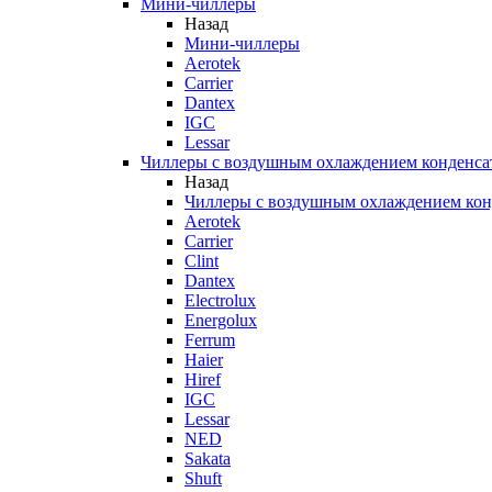
Мини-чиллеры
Назад
Мини-чиллеры
Aerotek
Carrier
Dantex
IGC
Lessar
Чиллеры с воздушным охлаждением конденса
Назад
Чиллеры с воздушным охлаждением кон
Aerotek
Carrier
Clint
Dantex
Electrolux
Energolux
Ferrum
Haier
Hiref
IGC
Lessar
NED
Sakata
Shuft