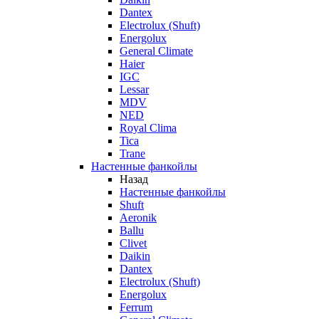
Dantex
Electrolux (Shuft)
Energolux
General Climate
Haier
IGC
Lessar
MDV
NED
Royal Clima
Tica
Trane
Настенные фанкойлы
Назад
Настенные фанкойлы
Shuft
Aeronik
Ballu
Clivet
Daikin
Dantex
Electrolux (Shuft)
Energolux
Ferrum