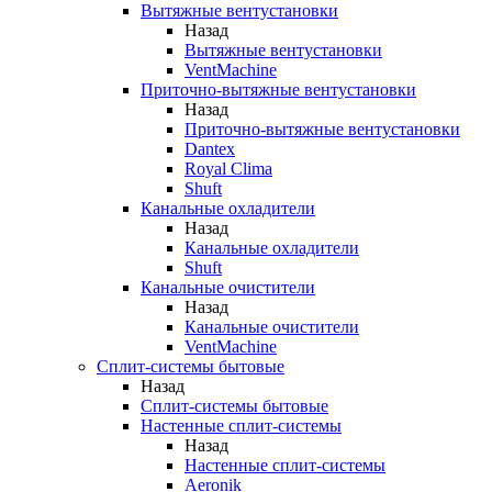
Вытяжные вентустановки
Назад
Вытяжные вентустановки
VentMachine
Приточно-вытяжные вентустановки
Назад
Приточно-вытяжные вентустановки
Dantex
Royal Clima
Shuft
Канальные охладители
Назад
Канальные охладители
Shuft
Канальные очистители
Назад
Канальные очистители
VentMachine
Сплит-системы бытовые
Назад
Сплит-системы бытовые
Настенные сплит-системы
Назад
Настенные сплит-системы
Aeronik