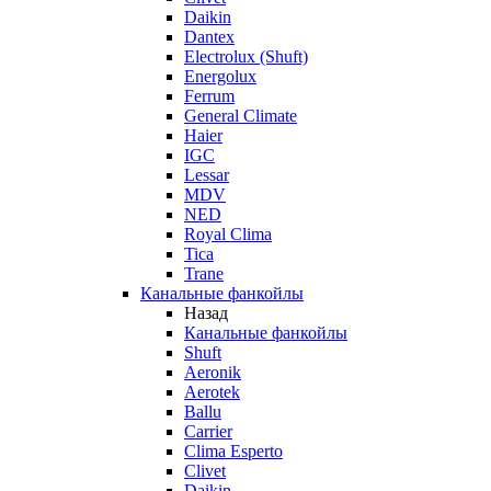
Daikin
Dantex
Electrolux (Shuft)
Energolux
Ferrum
General Climate
Haier
IGC
Lessar
MDV
NED
Royal Clima
Tica
Trane
Канальные фанкойлы
Назад
Канальные фанкойлы
Shuft
Aeronik
Aerotek
Ballu
Carrier
Clima Esperto
Clivet
Daikin