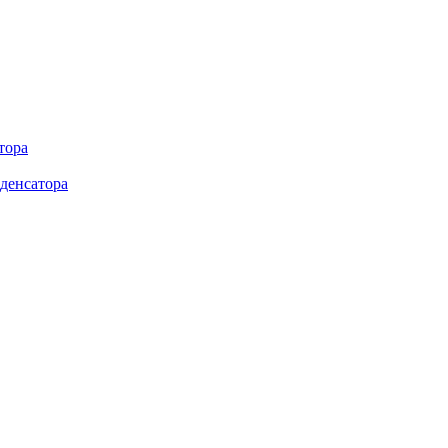
тора
денсатора