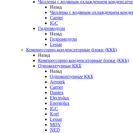
Чиллеры с водяным охлаждением конденсато
Назад
Чиллеры с водяным охлаждением конде
Carrier
IGC
Гидромодули
Назад
Гидромодули
Lessar
Компрессорно-конденсаторные блоки (ККБ)
Назад
Компрессорно-конденсаторные блоки (ККБ)
Одноконтурные ККБ
Назад
Одноконтурные ККБ
Aerotek
Carrier
Dantex
Electrolux
Energolux
IGC
Korf
Lessar
MDV
NED