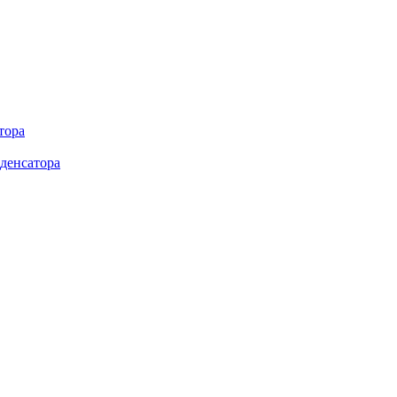
тора
денсатора