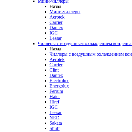
Мини-чиллеры
Назад
Мини-чиллеры
Aerotek
Carrier
Dantex
IGC
Lessar
Чиллеры с воздушным охлаждением конденса
Назад
Чиллеры с воздушным охлаждением кон
Aerotek
Carrier
Clint
Dantex
Electrolux
Energolux
Ferrum
Haier
Hiref
IGC
Lessar
NED
Sakata
Shuft