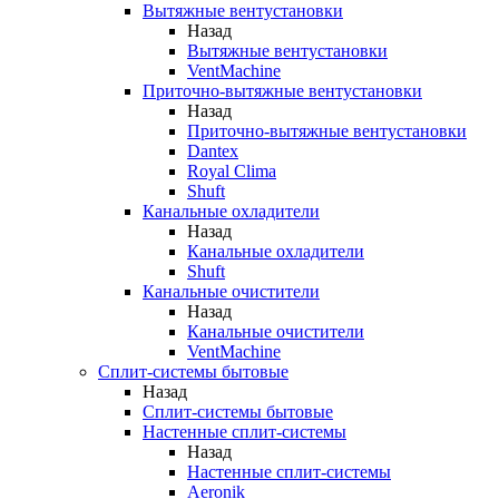
Вытяжные вентустановки
Назад
Вытяжные вентустановки
VentMachine
Приточно-вытяжные вентустановки
Назад
Приточно-вытяжные вентустановки
Dantex
Royal Clima
Shuft
Канальные охладители
Назад
Канальные охладители
Shuft
Канальные очистители
Назад
Канальные очистители
VentMachine
Сплит-системы бытовые
Назад
Сплит-системы бытовые
Настенные сплит-системы
Назад
Настенные сплит-системы
Aeronik