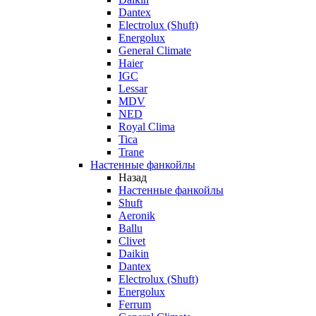
Dantex
Electrolux (Shuft)
Energolux
General Climate
Haier
IGC
Lessar
MDV
NED
Royal Clima
Tica
Trane
Настенные фанкойлы
Назад
Настенные фанкойлы
Shuft
Aeronik
Ballu
Clivet
Daikin
Dantex
Electrolux (Shuft)
Energolux
Ferrum