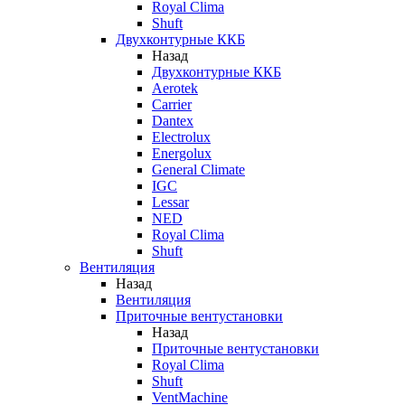
Royal Clima
Shuft
Двухконтурные ККБ
Назад
Двухконтурные ККБ
Aerotek
Carrier
Dantex
Electrolux
Energolux
General Climate
IGC
Lessar
NED
Royal Clima
Shuft
Вентиляция
Назад
Вентиляция
Приточные вентустановки
Назад
Приточные вентустановки
Royal Clima
Shuft
VentMachine