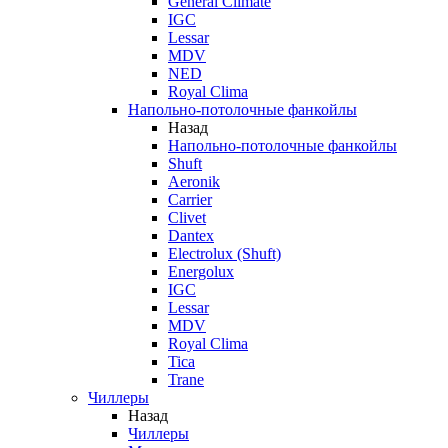
General Climate
IGC
Lessar
MDV
NED
Royal Clima
Напольно-потолочные фанкойлы
Назад
Напольно-потолочные фанкойлы
Shuft
Aeronik
Carrier
Clivet
Dantex
Electrolux (Shuft)
Energolux
IGC
Lessar
MDV
Royal Clima
Tica
Trane
Чиллеры
Назад
Чиллеры