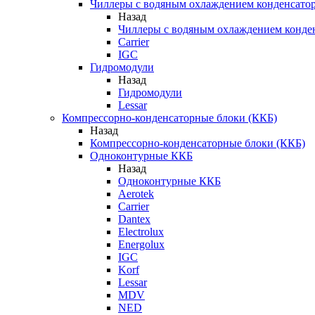
Чиллеры с водяным охлаждением конденсато
Назад
Чиллеры с водяным охлаждением конде
Carrier
IGC
Гидромодули
Назад
Гидромодули
Lessar
Компрессорно-конденсаторные блоки (ККБ)
Назад
Компрессорно-конденсаторные блоки (ККБ)
Одноконтурные ККБ
Назад
Одноконтурные ККБ
Aerotek
Carrier
Dantex
Electrolux
Energolux
IGC
Korf
Lessar
MDV
NED