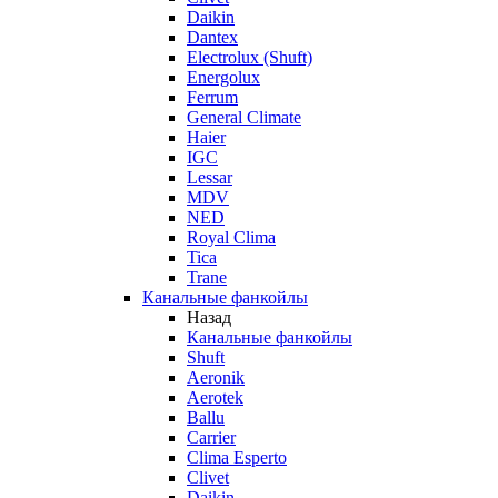
Daikin
Dantex
Electrolux (Shuft)
Energolux
Ferrum
General Climate
Haier
IGC
Lessar
MDV
NED
Royal Clima
Tica
Trane
Канальные фанкойлы
Назад
Канальные фанкойлы
Shuft
Aeronik
Aerotek
Ballu
Carrier
Clima Esperto
Clivet
Daikin