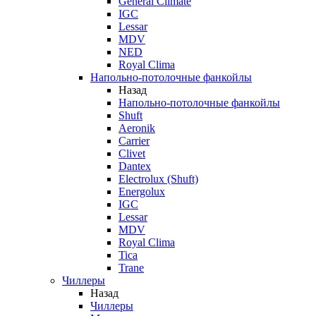
General Climate
IGC
Lessar
MDV
NED
Royal Clima
Напольно-потолочные фанкойлы
Назад
Напольно-потолочные фанкойлы
Shuft
Aeronik
Carrier
Clivet
Dantex
Electrolux (Shuft)
Energolux
IGC
Lessar
MDV
Royal Clima
Tica
Trane
Чиллеры
Назад
Чиллеры