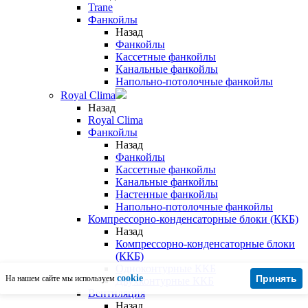
Trane
Фанкойлы
Назад
Фанкойлы
Кассетные фанкойлы
Канальные фанкойлы
Напольно-потолочные фанкойлы
Royal Clima
Назад
Royal Clima
Фанкойлы
Назад
Фанкойлы
Кассетные фанкойлы
Канальные фанкойлы
Настенные фанкойлы
Напольно-потолочные фанкойлы
Компрессорно-конденсаторные блоки (ККБ)
Назад
Компрессорно-конденсаторные блоки
(ККБ)
Одноконтурные ККБ
cookie
Принять
На нашем сайте мы используем
Двухконтурные ККБ
Вентиляция
Назад