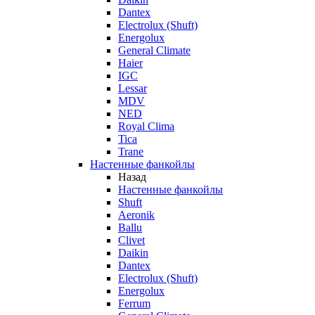
Dantex
Electrolux (Shuft)
Energolux
General Climate
Haier
IGC
Lessar
MDV
NED
Royal Clima
Tica
Trane
Настенные фанкойлы
Назад
Настенные фанкойлы
Shuft
Aeronik
Ballu
Clivet
Daikin
Dantex
Electrolux (Shuft)
Energolux
Ferrum