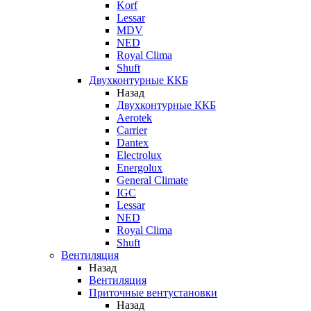
Korf
Lessar
MDV
NED
Royal Clima
Shuft
Двухконтурные ККБ
Назад
Двухконтурные ККБ
Aerotek
Carrier
Dantex
Electrolux
Energolux
General Climate
IGC
Lessar
NED
Royal Clima
Shuft
Вентиляция
Назад
Вентиляция
Приточные вентустановки
Назад