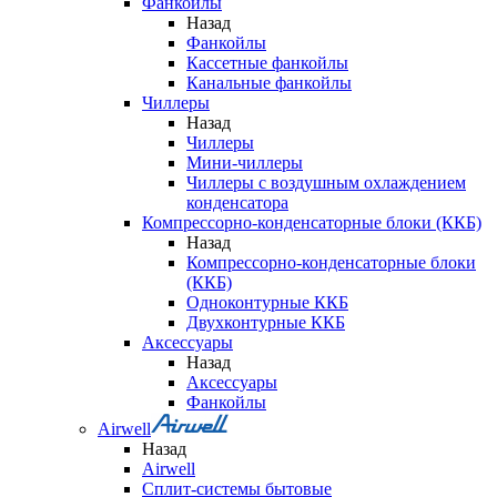
Фанкойлы
Назад
Фанкойлы
Кассетные фанкойлы
Канальные фанкойлы
Чиллеры
Назад
Чиллеры
Мини-чиллеры
Чиллеры с воздушным охлаждением
конденсатора
Компрессорно-конденсаторные блоки (ККБ)
Назад
Компрессорно-конденсаторные блоки
(ККБ)
Одноконтурные ККБ
Двухконтурные ККБ
Аксессуары
Назад
Аксессуары
Фанкойлы
Airwell
Назад
Airwell
Сплит-системы бытовые