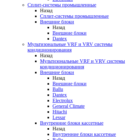
Сплит-системы промышленные
Назад
Сплит-системы промышленные
Внешние блоки
Назад
Внешние блоки
Dantex
Мультизональные VRF и VRV системы
кондиционирования
Назад
Мультизональные VRF и VRV системы
кондиционирования
Внешние блоки
Назад
Внешние блоки
Ballu
Dantex
Electrolux
General Climate
Hitachi
Lessar
Внутренние блоки кассетные
Назад
Внутренние блоки кассетные
Ballu