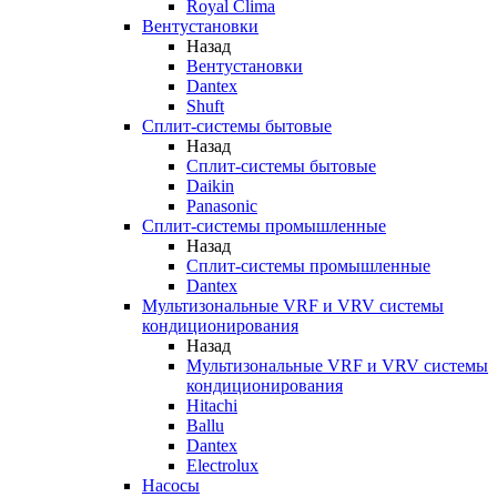
Royal Clima
Вентустановки
Назад
Вентустановки
Dantex
Shuft
Сплит-системы бытовые
Назад
Сплит-системы бытовые
Daikin
Panasonic
Сплит-системы промышленные
Назад
Сплит-системы промышленные
Dantex
Мультизональные VRF и VRV системы
кондиционирования
Назад
Мультизональные VRF и VRV системы
кондиционирования
Hitachi
Ballu
Dantex
Electrolux
Насосы