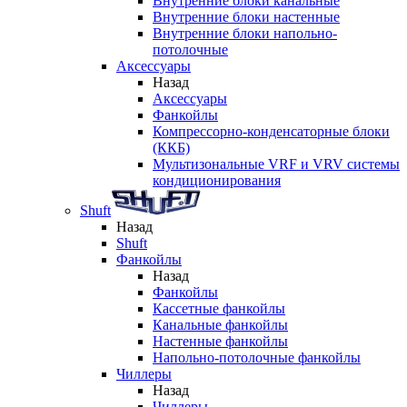
Внутренние блоки канальные
Внутренние блоки настенные
Внутренние блоки напольно-
потолочные
Аксессуары
Назад
Аксессуары
Фанкойлы
Компрессорно-конденсаторные блоки
(ККБ)
Мультизональные VRF и VRV системы
кондиционирования
Shuft
Назад
Shuft
Фанкойлы
Назад
Фанкойлы
Кассетные фанкойлы
Канальные фанкойлы
Настенные фанкойлы
Напольно-потолочные фанкойлы
Чиллеры
Назад
Чиллеры