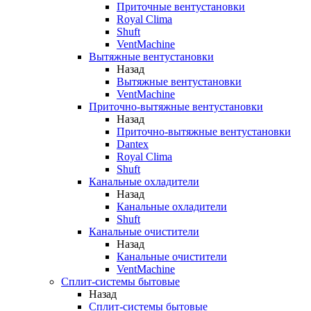
Приточные вентустановки
Royal Clima
Shuft
VentMachine
Вытяжные вентустановки
Назад
Вытяжные вентустановки
VentMachine
Приточно-вытяжные вентустановки
Назад
Приточно-вытяжные вентустановки
Dantex
Royal Clima
Shuft
Канальные охладители
Назад
Канальные охладители
Shuft
Канальные очистители
Назад
Канальные очистители
VentMachine
Сплит-системы бытовые
Назад
Сплит-системы бытовые