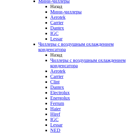
Мини-чиллеры
Назад
Мини-чиллеры
Aerotek
Carrier
Dantex
IGC
Lessar
Чиллеры с воздушным охлаждением
конденсатора
Назад
Чиллеры с воздушным охлаждением
конденсатора
Aerotek
Carrier
Clint
Dantex
Electrolux
Energolux
Ferrum
Haier
Hiref
IGC
Lessar
NED