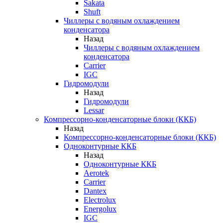
Sakata
Shuft
Чиллеры с водяным охлаждением
конденсатора
Назад
Чиллеры с водяным охлаждением
конденсатора
Carrier
IGC
Гидромодули
Назад
Гидромодули
Lessar
Компрессорно-конденсаторные блоки (ККБ)
Назад
Компрессорно-конденсаторные блоки (ККБ)
Одноконтурные ККБ
Назад
Одноконтурные ККБ
Aerotek
Carrier
Dantex
Electrolux
Energolux
IGC