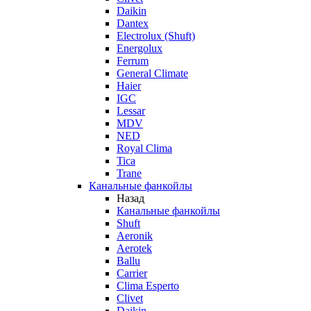
Daikin
Dantex
Electrolux (Shuft)
Energolux
Ferrum
General Climate
Haier
IGC
Lessar
MDV
NED
Royal Clima
Tica
Trane
Канальные фанкойлы
Назад
Канальные фанкойлы
Shuft
Aeronik
Aerotek
Ballu
Carrier
Clima Esperto
Clivet
Daikin