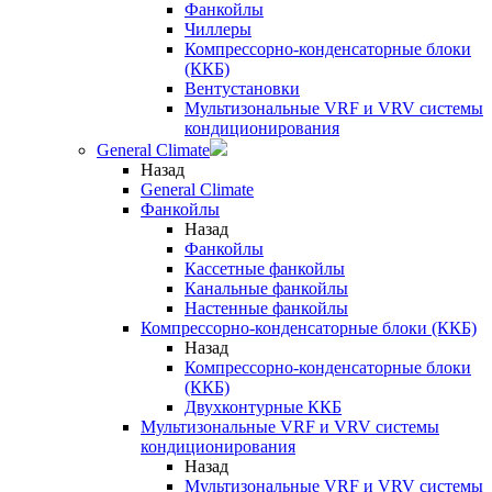
Фанкойлы
Чиллеры
Компрессорно-конденсаторные блоки
(ККБ)
Вентустановки
Мультизональные VRF и VRV системы
кондиционирования
General Climate
Назад
General Climate
Фанкойлы
Назад
Фанкойлы
Кассетные фанкойлы
Канальные фанкойлы
Настенные фанкойлы
Компрессорно-конденсаторные блоки (ККБ)
Назад
Компрессорно-конденсаторные блоки
(ККБ)
Двухконтурные ККБ
Мультизональные VRF и VRV системы
кондиционирования
Назад
Мультизональные VRF и VRV системы