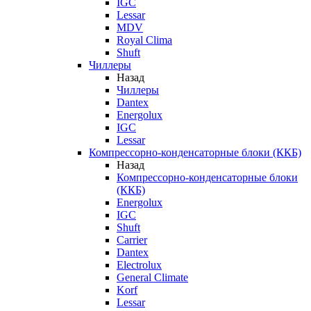
IGC
Lessar
MDV
Royal Clima
Shuft
Чиллеры
Назад
Чиллеры
Dantex
Energolux
IGC
Lessar
Компрессорно-конденсаторные блоки (ККБ)
Назад
Компрессорно-конденсаторные блоки
(ККБ)
Energolux
IGC
Shuft
Carrier
Dantex
Electrolux
General Climate
Korf
Lessar