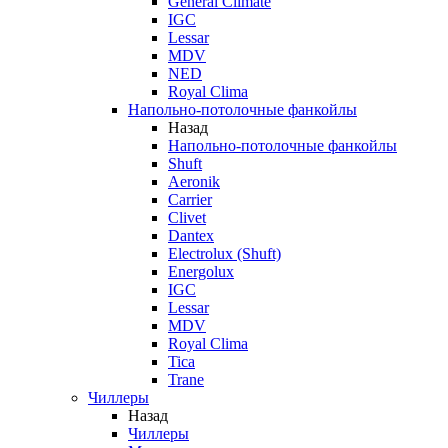
General Climate
IGC
Lessar
MDV
NED
Royal Clima
Напольно-потолочные фанкойлы
Назад
Напольно-потолочные фанкойлы
Shuft
Aeronik
Carrier
Clivet
Dantex
Electrolux (Shuft)
Energolux
IGC
Lessar
MDV
Royal Clima
Tica
Trane
Чиллеры
Назад
Чиллеры