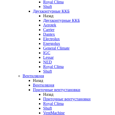
Royal Clima
Shuft
Двухконтурные ККБ
Назад
Двухконтурные ККБ
Aerotek
Carrier
Dantex
Electrolux
Energolux
General Climate
IGC
Lessar
NED
Royal Clima
Shuft
Вентиляция
Назад
Вентиляция
Приточные вентустановки
Назад
Приточные вентустановки
Royal Clima
Shuft
VentMachine