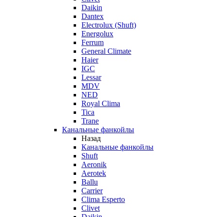
Daikin
Dantex
Electrolux (Shuft)
Energolux
Ferrum
General Climate
Haier
IGC
Lessar
MDV
NED
Royal Clima
Tica
Trane
Канальные фанкойлы
Назад
Канальные фанкойлы
Shuft
Aeronik
Aerotek
Ballu
Carrier
Clima Esperto
Clivet
Daikin