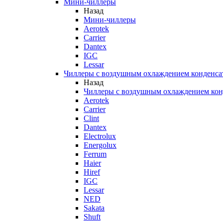
Мини-чиллеры
Назад
Мини-чиллеры
Aerotek
Carrier
Dantex
IGC
Lessar
Чиллеры с воздушным охлаждением конденса
Назад
Чиллеры с воздушным охлаждением кон
Aerotek
Carrier
Clint
Dantex
Electrolux
Energolux
Ferrum
Haier
Hiref
IGC
Lessar
NED
Sakata
Shuft