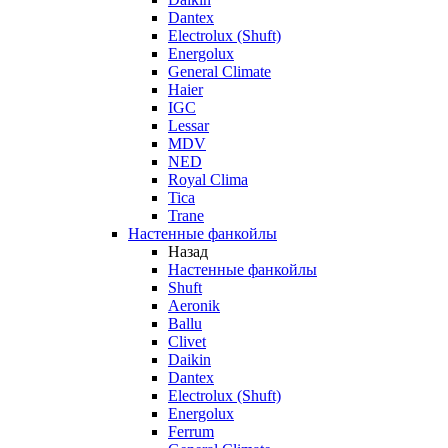
Dantex
Electrolux (Shuft)
Energolux
General Climate
Haier
IGC
Lessar
MDV
NED
Royal Clima
Tica
Trane
Настенные фанкойлы
Назад
Настенные фанкойлы
Shuft
Aeronik
Ballu
Clivet
Daikin
Dantex
Electrolux (Shuft)
Energolux
Ferrum