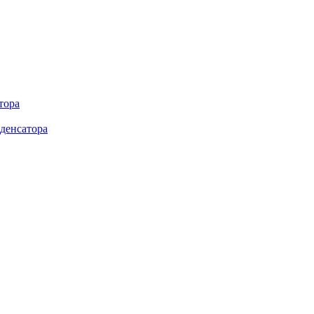
тора
денсатора