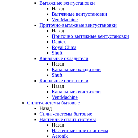
Вытяжные вентустановки
Назад
Вытяжные вентустановки
VentMachine
Приточно-вытяжные вентустановки
Назад
Приточно-вытяжные вентустановки
Dantex
Royal Clima
Shuft
Канальные охладители
Назад
Канальные охладители
Shuft
Канальные очистители
Назад
Канальные очистители
VentMachine
Сплит-системы бытовые
Назад
Сплит-системы бытовые
Настенные сплит-системы
Назад
Настенные сплит-системы
Aeronik