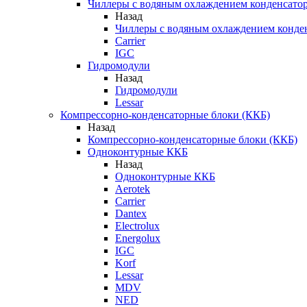
Чиллеры с водяным охлаждением конденсато
Назад
Чиллеры с водяным охлаждением конде
Carrier
IGC
Гидромодули
Назад
Гидромодули
Lessar
Компрессорно-конденсаторные блоки (ККБ)
Назад
Компрессорно-конденсаторные блоки (ККБ)
Одноконтурные ККБ
Назад
Одноконтурные ККБ
Aerotek
Carrier
Dantex
Electrolux
Energolux
IGC
Korf
Lessar
MDV
NED