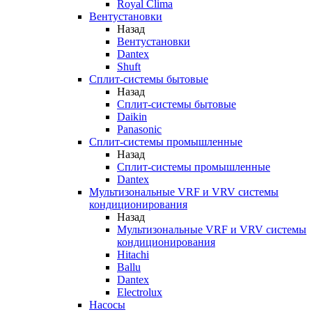
Royal Clima
Вентустановки
Назад
Вентустановки
Dantex
Shuft
Сплит-системы бытовые
Назад
Сплит-системы бытовые
Daikin
Panasonic
Сплит-системы промышленные
Назад
Сплит-системы промышленные
Dantex
Мультизональные VRF и VRV системы
кондиционирования
Назад
Мультизональные VRF и VRV системы
кондиционирования
Hitachi
Ballu
Dantex
Electrolux
Насосы