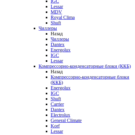
IGC
Lessar
MDV
Royal Clima
Shuft
Чиллеры
Назад
Чиллеры
Dantex
Energolux
IGC
Lessar
Компрессорно-конденсаторные блоки (ККБ)
Назад
Компрессорно-конденсаторные блоки
(ККБ)
Energolux
IGC
Shuft
Carrier
Dantex
Electrolux
General Climate
Korf
Lessar