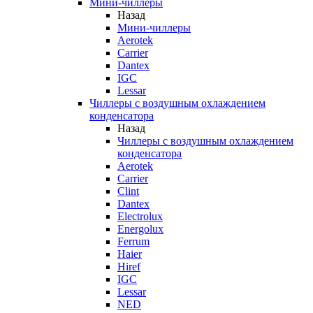
Мини-чиллеры
Назад
Мини-чиллеры
Aerotek
Carrier
Dantex
IGC
Lessar
Чиллеры с воздушным охлаждением
конденсатора
Назад
Чиллеры с воздушным охлаждением
конденсатора
Aerotek
Carrier
Clint
Dantex
Electrolux
Energolux
Ferrum
Haier
Hiref
IGC
Lessar
NED