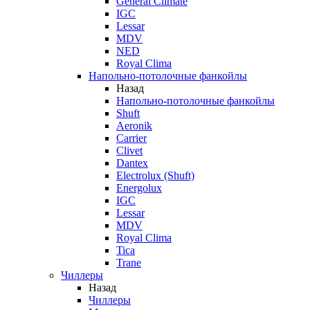
General Climate
IGC
Lessar
MDV
NED
Royal Clima
Напольно-потолочные фанкойлы
Назад
Напольно-потолочные фанкойлы
Shuft
Aeronik
Carrier
Clivet
Dantex
Electrolux (Shuft)
Energolux
IGC
Lessar
MDV
Royal Clima
Tica
Trane
Чиллеры
Назад
Чиллеры