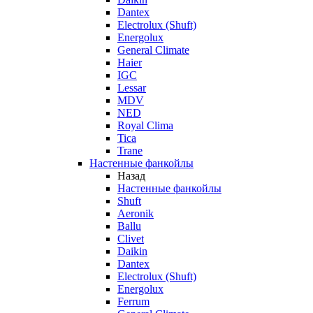
Dantex
Electrolux (Shuft)
Energolux
General Climate
Haier
IGC
Lessar
MDV
NED
Royal Clima
Tica
Trane
Настенные фанкойлы
Назад
Настенные фанкойлы
Shuft
Aeronik
Ballu
Clivet
Daikin
Dantex
Electrolux (Shuft)
Energolux
Ferrum