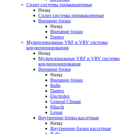
Сплит-системы промышленные
Назад
Сплит-системы промышленные
Внешние блоки
Назад
Внешние блоки
Dantex
Мультизональные VRF и VRV системы
кондиционирования
Назад
Мультизональные VRF и VRV системы
кондиционирования
Внешние блоки
Назад
Внешние блоки
Ballu
Dantex
Electrolux
General Climate
Hitachi
Lessar
Внутренние блоки кассетные
Назад
Внутренние блоки кассетные
Ballu