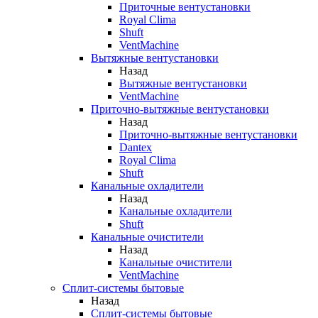
Приточные вентустановки
Royal Clima
Shuft
VentMachine
Вытяжные вентустановки
Назад
Вытяжные вентустановки
VentMachine
Приточно-вытяжные вентустановки
Назад
Приточно-вытяжные вентустановки
Dantex
Royal Clima
Shuft
Канальные охладители
Назад
Канальные охладители
Shuft
Канальные очистители
Назад
Канальные очистители
VentMachine
Сплит-системы бытовые
Назад
Сплит-системы бытовые