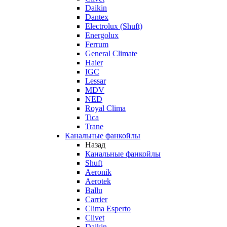
Daikin
Dantex
Electrolux (Shuft)
Energolux
Ferrum
General Climate
Haier
IGC
Lessar
MDV
NED
Royal Clima
Tica
Trane
Канальные фанкойлы
Назад
Канальные фанкойлы
Shuft
Aeronik
Aerotek
Ballu
Carrier
Clima Esperto
Clivet
Daikin