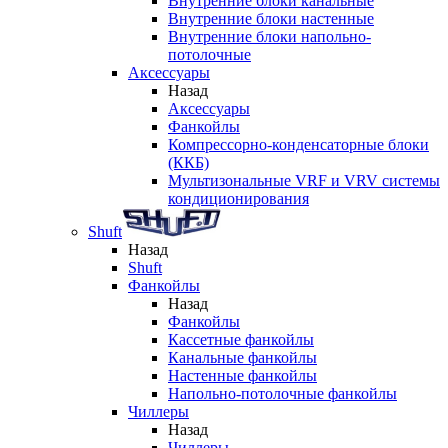
Внутренние блоки канальные
Внутренние блоки настенные
Внутренние блоки напольно-
потолочные
Аксессуары
Назад
Аксессуары
Фанкойлы
Компрессорно-конденсаторные блоки
(ККБ)
Мультизональные VRF и VRV системы
кондиционирования
Shuft
Назад
Shuft
Фанкойлы
Назад
Фанкойлы
Кассетные фанкойлы
Канальные фанкойлы
Настенные фанкойлы
Напольно-потолочные фанкойлы
Чиллеры
Назад
Чиллеры