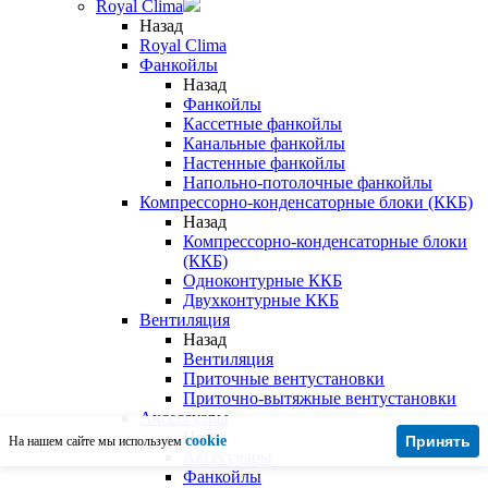
Royal Clima
Назад
Royal Clima
Фанкойлы
Назад
Фанкойлы
Кассетные фанкойлы
Канальные фанкойлы
Настенные фанкойлы
Напольно-потолочные фанкойлы
Компрессорно-конденсаторные блоки (ККБ)
Назад
Компрессорно-конденсаторные блоки
(ККБ)
Одноконтурные ККБ
Двухконтурные ККБ
Вентиляция
Назад
Вентиляция
Приточные вентустановки
Приточно-вытяжные вентустановки
Аксессуары
Назад
cookie
Принять
На нашем сайте мы используем
Аксессуары
Фанкойлы