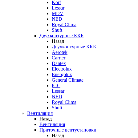
Korf
Lessar
MDV
NED
Royal Clima
Shuft
Двухконтурные ККБ
Назад
Двухконтурные ККБ
Aerotek
Carrier
Dantex
Electrolux
Energolux
General Climate
IGC
Lessar
NED
Royal Clima
Shuft
Вентиляция
Назад
Вентиляция
Приточные вентустановки
Назад