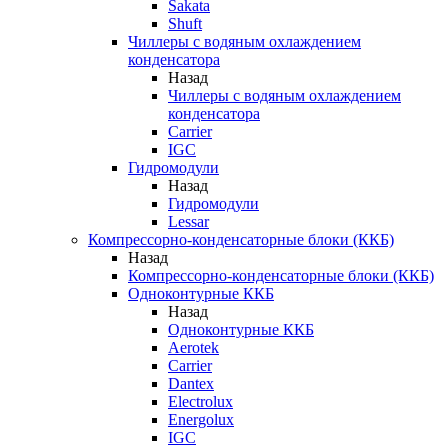
Sakata
Shuft
Чиллеры с водяным охлаждением
конденсатора
Назад
Чиллеры с водяным охлаждением
конденсатора
Carrier
IGC
Гидромодули
Назад
Гидромодули
Lessar
Компрессорно-конденсаторные блоки (ККБ)
Назад
Компрессорно-конденсаторные блоки (ККБ)
Одноконтурные ККБ
Назад
Одноконтурные ККБ
Aerotek
Carrier
Dantex
Electrolux
Energolux
IGC