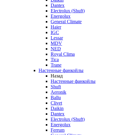
Dantex
Electrolux (Shuft)
Energolux
General Climate
Haier
IGC
Lessar
MDV
NED
Royal Clima
Tica
Trane
Настенные фанкойлы
Назад
Настенные фанкойлы
Shuft
Aeronik
Ballu
Clivet
Daikin
Dantex
Electrolux (Shuft)
Energolux
Ferrum