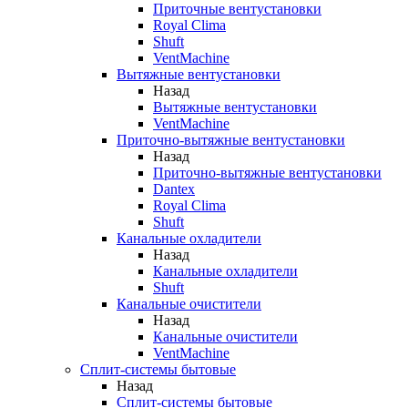
Приточные вентустановки
Royal Clima
Shuft
VentMachine
Вытяжные вентустановки
Назад
Вытяжные вентустановки
VentMachine
Приточно-вытяжные вентустановки
Назад
Приточно-вытяжные вентустановки
Dantex
Royal Clima
Shuft
Канальные охладители
Назад
Канальные охладители
Shuft
Канальные очистители
Назад
Канальные очистители
VentMachine
Сплит-системы бытовые
Назад
Сплит-системы бытовые