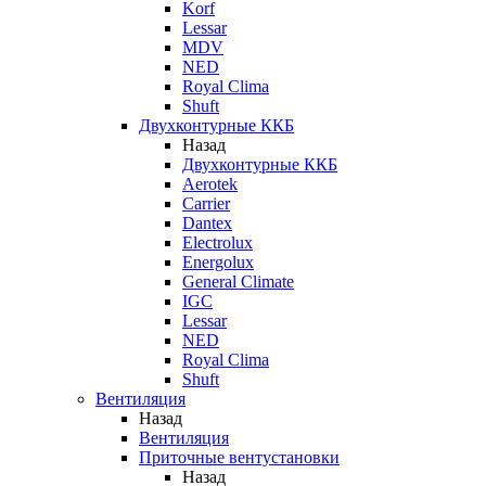
Korf
Lessar
MDV
NED
Royal Clima
Shuft
Двухконтурные ККБ
Назад
Двухконтурные ККБ
Aerotek
Carrier
Dantex
Electrolux
Energolux
General Climate
IGC
Lessar
NED
Royal Clima
Shuft
Вентиляция
Назад
Вентиляция
Приточные вентустановки
Назад