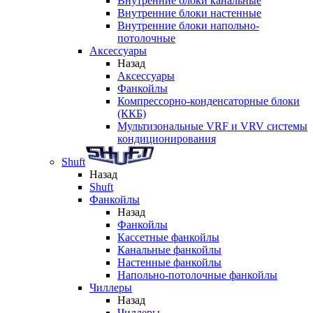
Внутренние блоки канальные
Внутренние блоки настенные
Внутренние блоки напольно-
потолочные
Аксессуары
Назад
Аксессуары
Фанкойлы
Компрессорно-конденсаторные блоки
(ККБ)
Мультизональные VRF и VRV системы
кондиционирования
Shuft
Назад
Shuft
Фанкойлы
Назад
Фанкойлы
Кассетные фанкойлы
Канальные фанкойлы
Настенные фанкойлы
Напольно-потолочные фанкойлы
Чиллеры
Назад
Чиллеры