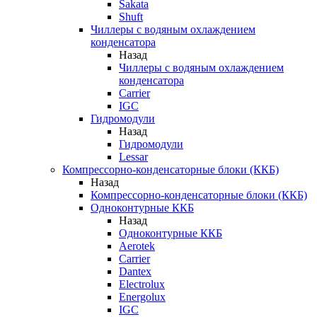
Sakata
Shuft
Чиллеры с водяным охлаждением
конденсатора
Назад
Чиллеры с водяным охлаждением
конденсатора
Carrier
IGC
Гидромодули
Назад
Гидромодули
Lessar
Компрессорно-конденсаторные блоки (ККБ)
Назад
Компрессорно-конденсаторные блоки (ККБ)
Одноконтурные ККБ
Назад
Одноконтурные ККБ
Aerotek
Carrier
Dantex
Electrolux
Energolux
IGC