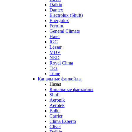
Daikin
Dantex
Electrolux (Shuft)
Energolux
Ferrum
General Climate
Haier
IGC
Lessar
MDV
NED
Royal Clima
Tica
Trane
Канальные фанкойлы
Назад
Канальные фанкойлы
Shuft
Aeronik
Aerotek
Ballu
Carrier
Clima Esperto
Clivet
Daikin