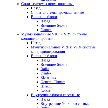
Сплит-системы промышленные
Назад
Сплит-системы промышленные
Внешние блоки
Назад
Внешние блоки
Dantex
Мультизональные VRF и VRV системы
кондиционирования
Назад
Мультизональные VRF и VRV системы
кондиционирования
Внешние блоки
Назад
Внешние блоки
Ballu
Dantex
Electrolux
General Climate
Hitachi
Lessar
Внутренние блоки кассетные
Назад
Внутренние блоки кассетные
Ballu