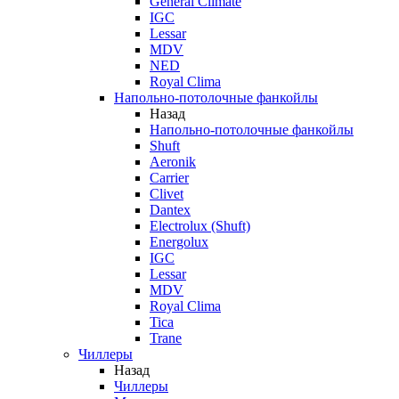
General Climate
IGC
Lessar
MDV
NED
Royal Clima
Напольно-потолочные фанкойлы
Назад
Напольно-потолочные фанкойлы
Shuft
Aeronik
Carrier
Clivet
Dantex
Electrolux (Shuft)
Energolux
IGC
Lessar
MDV
Royal Clima
Tica
Trane
Чиллеры
Назад
Чиллеры