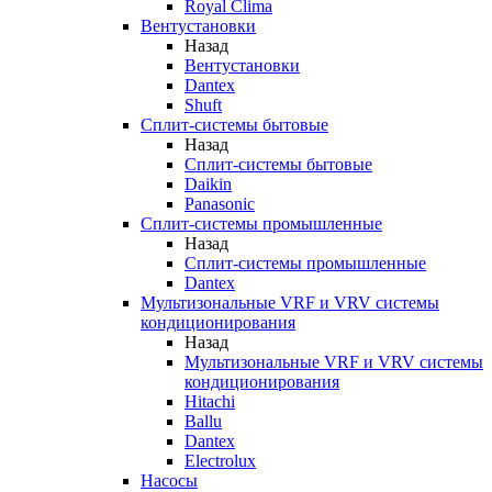
Royal Clima
Вентустановки
Назад
Вентустановки
Dantex
Shuft
Сплит-системы бытовые
Назад
Сплит-системы бытовые
Daikin
Panasonic
Сплит-системы промышленные
Назад
Сплит-системы промышленные
Dantex
Мультизональные VRF и VRV системы
кондиционирования
Назад
Мультизональные VRF и VRV системы
кондиционирования
Hitachi
Ballu
Dantex
Electrolux
Насосы