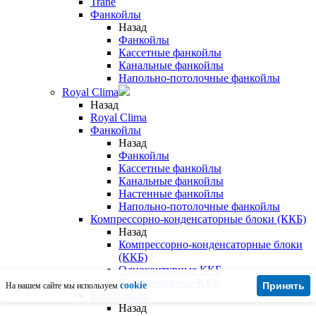
Trane
Фанкойлы
Назад
Фанкойлы
Кассетные фанкойлы
Канальные фанкойлы
Напольно-потолочные фанкойлы
Royal Clima
Назад
Royal Clima
Фанкойлы
Назад
Фанкойлы
Кассетные фанкойлы
Канальные фанкойлы
Настенные фанкойлы
Напольно-потолочные фанкойлы
Компрессорно-конденсаторные блоки (ККБ)
Назад
Компрессорно-конденсаторные блоки
(ККБ)
Одноконтурные ККБ
Двухконтурные ККБ
cookie
Принять
На нашем сайте мы используем
Вентиляция
Назад