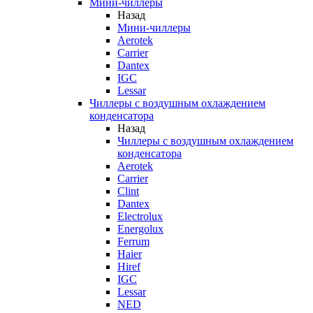
Мини-чиллеры
Назад
Мини-чиллеры
Aerotek
Carrier
Dantex
IGC
Lessar
Чиллеры с воздушным охлаждением
конденсатора
Назад
Чиллеры с воздушным охлаждением
конденсатора
Aerotek
Carrier
Clint
Dantex
Electrolux
Energolux
Ferrum
Haier
Hiref
IGC
Lessar
NED