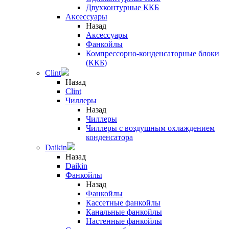
Двухконтурные ККБ
Аксессуары
Назад
Аксессуары
Фанкойлы
Компрессорно-конденсаторные блоки
(ККБ)
Clint
Назад
Clint
Чиллеры
Назад
Чиллеры
Чиллеры с воздушным охлаждением
конденсатора
Daikin
Назад
Daikin
Фанкойлы
Назад
Фанкойлы
Кассетные фанкойлы
Канальные фанкойлы
Настенные фанкойлы