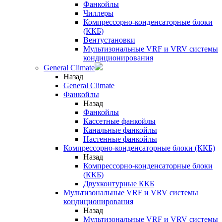
Фанкойлы
Чиллеры
Компрессорно-конденсаторные блоки
(ККБ)
Вентустановки
Мультизональные VRF и VRV системы
кондиционирования
General Climate
Назад
General Climate
Фанкойлы
Назад
Фанкойлы
Кассетные фанкойлы
Канальные фанкойлы
Настенные фанкойлы
Компрессорно-конденсаторные блоки (ККБ)
Назад
Компрессорно-конденсаторные блоки
(ККБ)
Двухконтурные ККБ
Мультизональные VRF и VRV системы
кондиционирования
Назад
Мультизональные VRF и VRV системы