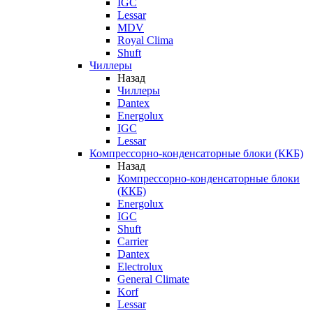
IGC
Lessar
MDV
Royal Clima
Shuft
Чиллеры
Назад
Чиллеры
Dantex
Energolux
IGC
Lessar
Компрессорно-конденсаторные блоки (ККБ)
Назад
Компрессорно-конденсаторные блоки
(ККБ)
Energolux
IGC
Shuft
Carrier
Dantex
Electrolux
General Climate
Korf
Lessar