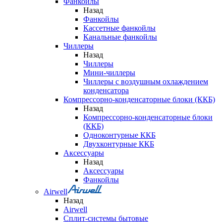
Фанкойлы
Назад
Фанкойлы
Кассетные фанкойлы
Канальные фанкойлы
Чиллеры
Назад
Чиллеры
Мини-чиллеры
Чиллеры с воздушным охлаждением
конденсатора
Компрессорно-конденсаторные блоки (ККБ)
Назад
Компрессорно-конденсаторные блоки
(ККБ)
Одноконтурные ККБ
Двухконтурные ККБ
Аксессуары
Назад
Аксессуары
Фанкойлы
Airwell
Назад
Airwell
Сплит-системы бытовые