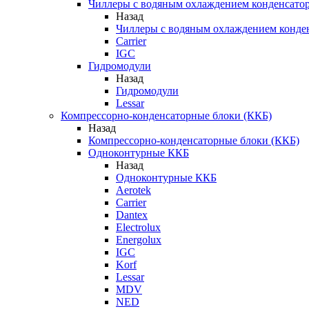
Чиллеры с водяным охлаждением конденсато
Назад
Чиллеры с водяным охлаждением конде
Carrier
IGC
Гидромодули
Назад
Гидромодули
Lessar
Компрессорно-конденсаторные блоки (ККБ)
Назад
Компрессорно-конденсаторные блоки (ККБ)
Одноконтурные ККБ
Назад
Одноконтурные ККБ
Aerotek
Carrier
Dantex
Electrolux
Energolux
IGC
Korf
Lessar
MDV
NED