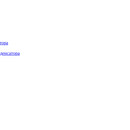
тора
денсатора