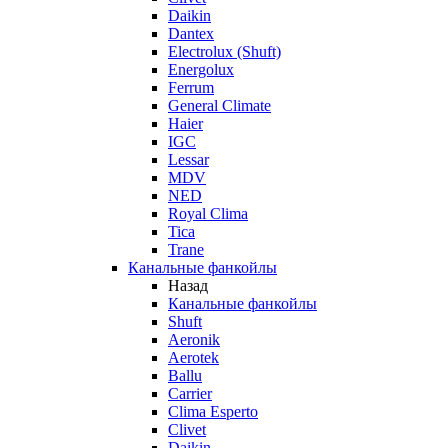
Daikin
Dantex
Electrolux (Shuft)
Energolux
Ferrum
General Climate
Haier
IGC
Lessar
MDV
NED
Royal Clima
Tica
Trane
Канальные фанкойлы
Назад
Канальные фанкойлы
Shuft
Aeronik
Aerotek
Ballu
Carrier
Clima Esperto
Clivet
Daikin