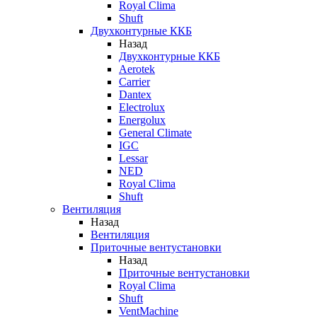
Royal Clima
Shuft
Двухконтурные ККБ
Назад
Двухконтурные ККБ
Aerotek
Carrier
Dantex
Electrolux
Energolux
General Climate
IGC
Lessar
NED
Royal Clima
Shuft
Вентиляция
Назад
Вентиляция
Приточные вентустановки
Назад
Приточные вентустановки
Royal Clima
Shuft
VentMachine