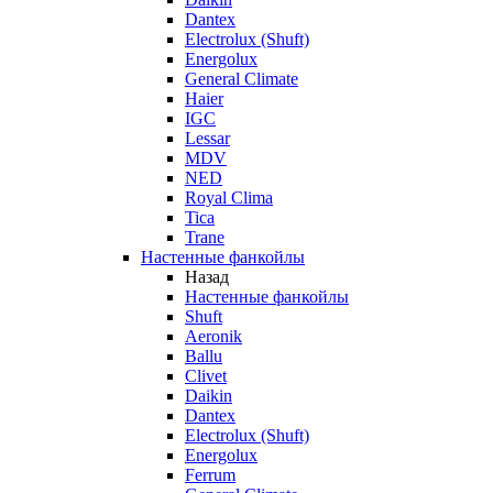
Dantex
Electrolux (Shuft)
Energolux
General Climate
Haier
IGC
Lessar
MDV
NED
Royal Clima
Tica
Trane
Настенные фанкойлы
Назад
Настенные фанкойлы
Shuft
Aeronik
Ballu
Clivet
Daikin
Dantex
Electrolux (Shuft)
Energolux
Ferrum