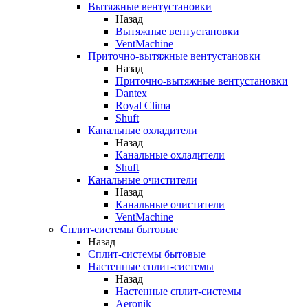
Вытяжные вентустановки
Назад
Вытяжные вентустановки
VentMachine
Приточно-вытяжные вентустановки
Назад
Приточно-вытяжные вентустановки
Dantex
Royal Clima
Shuft
Канальные охладители
Назад
Канальные охладители
Shuft
Канальные очистители
Назад
Канальные очистители
VentMachine
Сплит-системы бытовые
Назад
Сплит-системы бытовые
Настенные сплит-системы
Назад
Настенные сплит-системы
Aeronik