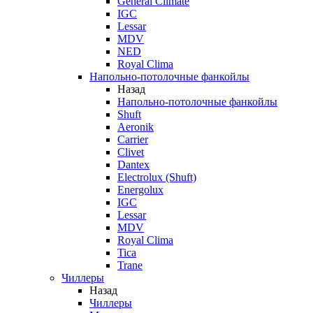
General Climate
IGC
Lessar
MDV
NED
Royal Clima
Напольно-потолочные фанкойлы
Назад
Напольно-потолочные фанкойлы
Shuft
Aeronik
Carrier
Clivet
Dantex
Electrolux (Shuft)
Energolux
IGC
Lessar
MDV
Royal Clima
Tica
Trane
Чиллеры
Назад
Чиллеры