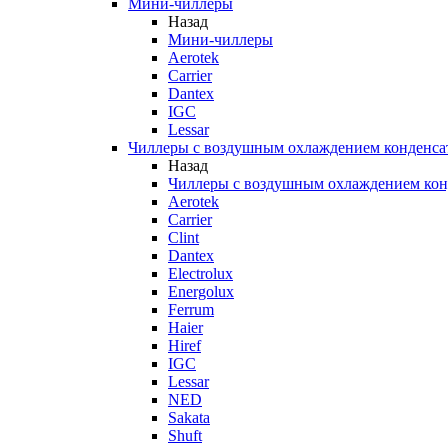
Мини-чиллеры
Назад
Мини-чиллеры
Aerotek
Carrier
Dantex
IGC
Lessar
Чиллеры с воздушным охлаждением конденса
Назад
Чиллеры с воздушным охлаждением кон
Aerotek
Carrier
Clint
Dantex
Electrolux
Energolux
Ferrum
Haier
Hiref
IGC
Lessar
NED
Sakata
Shuft